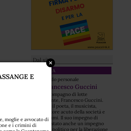
Dal sito
CULTURA
ASSANGE E
Un ricordo personale
Per Francesco Guccini
Era un compagno di lotte
nonviolente, Francesco Guccini.
Non solo il poeta, il musicista,
l'osservatore acuto della società e
dei costumi. Il suo impegno di
e, moglie e avvocato di
artista è stato anche un impegno
one e i crimini di
morale e politico per la liberazione