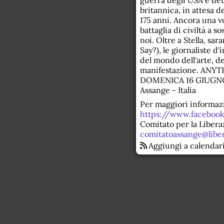
guerra degli USA è de
britannica, in attesa d
175 anni. Ancora una v
battaglia di civiltà a 
noi. Oltre a Stella, s
Say?), le giornaliste d
del mondo dell'arte, d
manifestazione. AN
DOMENICA 16 GIUGNO A
Assange - Italia
Per maggiori informazi
https://www.faceboo
Comitato per la Liberaz
comitatoassange@liber
Aggiungi a calendar