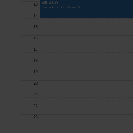
MILANO
13
Piazza Castello - Milano (MI)
14
15
16
17
18
19
20
21
22
23