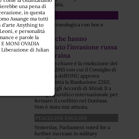
che come la Guantanamo
dell'umanità.
chierebbe una pena di
cerazione, in questa
SCHEDE
'uomo Assange ma tutti
Scheda cronologica con box e
 d'arte Anything to
allegati
 Leoni, e personalità
mance e parole la
Eventi che hanno
E E MONI OVADIA
preceduto l'invasione russa
iberazione di Julian
dell'Ucraina
Elemento chiave è la risoluzione del
febbraio 2015 con cui il Consiglio di
Sicurezza dell'ONU approva
all'unanimità la Risoluzione 2202,
elevando gli Accordi di Minsk II a
obbligo giuridico internazionale per
fermare il conflitto nel Donbass.
Non è stata mai attuata.
PEACELINK ENGLISH
Yesterday, Parliament voted for a
further increase in military