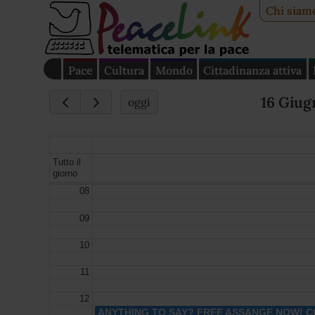
Chi siam
Pace
Cultura
Mondo
Cittadinanza attiva
16 Giug
oggi
Tutto il
giorno
08
09
10
11
12
ANYTHING TO SAY? FREE ASSANGE NOW! CO