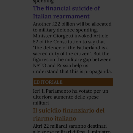
spending
The financial suicide of
Italian rearmament
Another £22 billion will be allocated
to military defence spending.
Minister Giorgetti invoked Article
52 of the Constitution to say that
"the defence of the Fatherland is a
sacred duty of the citizen". But the
figures on the military gap between
NATO and Russia help us
understand that this is propaganda.
EDITORIALE
Ieri il Parlamento ha votato per un
ulteriore aumento delle spese
militari
Il suicidio finanziario del
riarmo italiano
Altri 22 miliardi saranno destinati
alle spese militari difesa. Il ministro