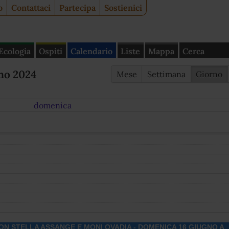
o
Contattaci
Partecipa
Sostienici
Ecologia
Ospiti
Calendario
Liste
Mappa
Cerca
no 2024
Mese
Settimana
Giorno
domenica
N STELLA ASSANGE E MONI OVADIA - DOMENICA 16 GIUGNO A