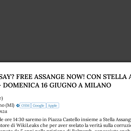
SAY? FREE ASSANGE NOW! CON STELLA 
- DOMENICA 16 GIUGNO A MILANO
e)
no (MI)
OSM
Google
Apple
nza
e ore 14:30 saremo in Piazza Castello insieme a Stella Assang
atore di WikiLeaks che per aver svelato la verità sulla corruzi