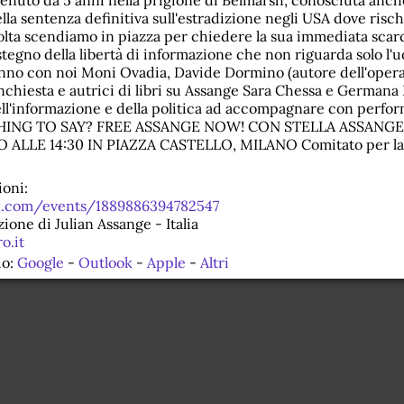
tenuto da 5 anni nella prigione di Belmarsh, conosciuta an
ella sentenza definitiva sull'estradizione negli USA dove ris
olta scendiamo in piazza per chiedere la sua immediata scar
sostegno della libertà di informazione che non riguarda solo l
aranno con noi Moni Ovadia, Davide Dormino (autore dell'opera
'inchiesta e autrici di libri su Assange Sara Chessa e Germana
ell'informazione e della politica ad accompagnare con perfor
YTHING TO SAY? FREE ASSANGE NOW! CON STELLA ASSANG
LLE 14:30 IN PIAZZA CASTELLO, MILANO Comitato per la L
oni:
k.com/events/1889886394782547
ione di Julian Assange - Italia
o.it
io:
Google
-
Outlook
-
Apple
-
Altri