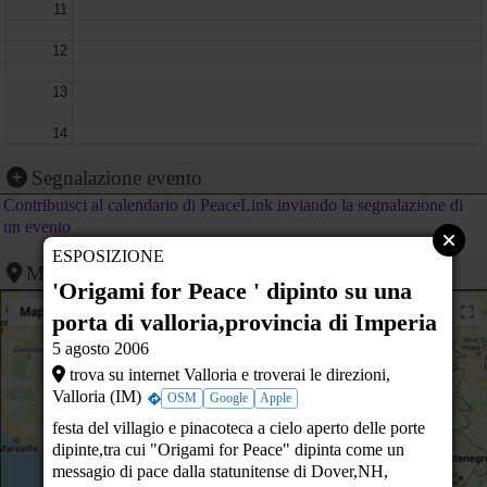
11
12
13
14
15
Segnalazione evento
Contribuisci al calendario di PeaceLink inviando la segnalazione di
16
un evento
ESPOSIZIONE
17
Mappa
'Origami for Peace ' dipinto su una
18
DANY FOR EMERGENCY VI Edizione
PIAZZA SEGNI nei pressi del municipio di Policoro. - POLICORO (MT)
porta di valloria,provincia di Imperia
19
5 agosto 2006
trova su internet Valloria e troverai le direzioni,
20
Valloria (IM)
OSM
Google
Apple
21
festa del villagio e pinacoteca a cielo aperto delle porte
dipinte,tra cui "Origami for Peace" dipinta come un
22
messagio di pace dalla statunitense di Dover,NH,