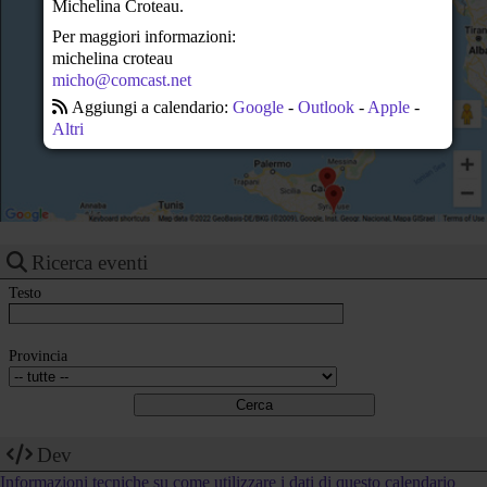
Michelina Croteau.
23
Per maggiori informazioni:
michelina croteau
micho@comcast.net
Aggiungi a calendario:
Google
-
Outlook
-
Apple
-
Altri
Ricerca eventi
Testo
Provincia
Dev
Informazioni tecniche su come utilizzare i dati di questo calendario