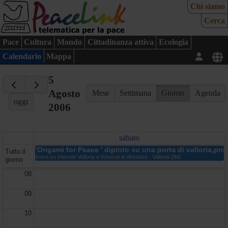
Chi siamo
Cerca
Pace
Cultura
Mondo
Cittadinanza attiva
Ecologia
Calendario
Mappa
5
Agosto
Mese
Settimana
Giorno
Agenda
oggi
2006
sabato
'Origami for Peace ' dipinto su una porta di valloria,pro
Tutto il
trova su internet Valloria e troverai le direzioni - Valloria (IM)
giorno
08
09
10