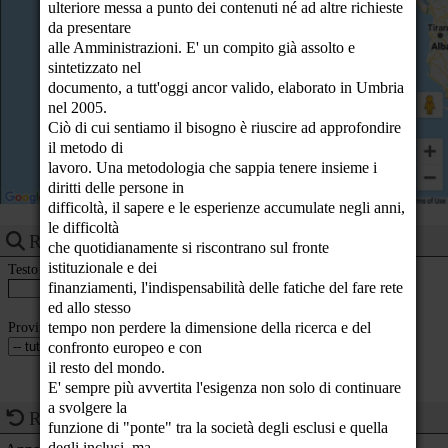
ulteriore messa a punto dei contenuti né ad altre richieste
23
da presentare
alle Amministrazioni. E' un compito già assolto e
sintetizzato nel
documento, a tutt'oggi ancor valido, elaborato in Umbria
nel 2005.
Ciò di cui sentiamo il bisogno è riuscire ad approfondire
il metodo di
lavoro. Una metodologia che sappia tenere insieme i
diritti delle persone in
difficoltà, il sapere e le esperienze accumulate negli anni,
le difficoltà
Ricerca eventi
che quotidianamente si riscontrano sul fronte
istituzionale e dei
Testo
finanziamenti, l'indispensabilità delle fatiche del fare rete
ed allo stesso
Provincia
tempo non perdere la dimensione della ricerca e del
confronto europeo e con
il resto del mondo.
E' sempre più avvertita l'esigenza non solo di continuare
a svolgere la
Ricorrenze del giorno
funzione di "ponte" tra la società degli esclusi e quella
degli inclusi, ma