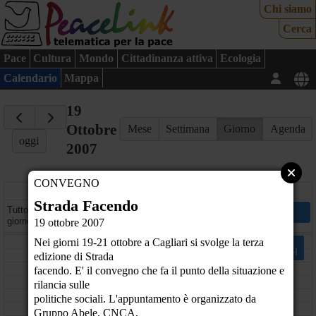
Chi siamo
Cerca
Pace
Cultura
Mondo
Cittadinanza attiva
Ecologia
Calendario
Mappa
19
Ottobre
Mese
Settimana
Giorno
Agenda
oggi
2007
CONVEGNO
venerdì
Strada Facendo
Strada Facendo
Tutto il
- Cagliari (CA)
giorno
19 ottobre 2007
08
Nei giorni 19-21 ottobre a Cagliari si svolge la terza
Incontri con la dottoressa Chiara Castellani,
missionaria laica nella Repubblica Democratica del
edizione di Strada
Congo a Caserta e Sorrento
09
facendo. E' il convegno che fa il punto della situazione e
- Sorrento (NA)
rilancia sulle
10
politiche sociali. L'appuntamento è organizzato da
Gruppo Abele, CNCA,