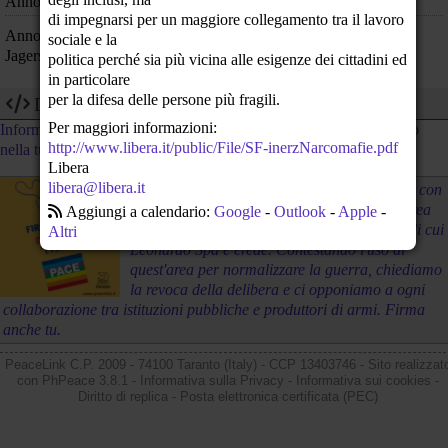
Anno 1945: La seconda bomba atomica distrugge Nagasaki
di impegnarsi per un maggiore collegamento tra il lavoro
Anno 1943: Nel carcere di Berlino-Tegel viene decapitato Franz
sociale e la
Jagerstatter, obiettore di coscienza cattolico al nazismo.
politica perché sia più vicina alle esigenze dei cittadini ed
in particolare
per la difesa delle persone più fragili.
Dev
Per maggiori informazioni:
Informazioni tecniche su come utilizzare i dati di questo calendario
http://www.libera.it/public/File/SF-inerzNarcomafie.pdf
nella tua app/sito web
Libera
libera@libera.it
La giunta di Varese ha approvato un accordo con
la Fondazione Leonardo per riqualificare l'area
Aggiungi a calendario:
Google
-
Outlook
-
Apple
-
dell'ex Aermacchi, fabbrica di aerei militari di cui
Altri
Leonardo Spa è erede. Contestando l'uso di
quest'area per normalizzare la guerra, chiediamo
la revoca della delibera e ci opponiamo a ogni
collaborazione tra istituzioni pubbliche e produttori di armi. Firma
anche tu.
PeaceLink C.P. 2009 - 74100 Taranto (Italy) - CCP 13403746 - Sito realizzat
con
PhPeace 3.8.1
-
Informativa sulla Privacy
-
Informativa sui cookies
-
Diritto di replica
-
Posta elettronica certificata (PEC)