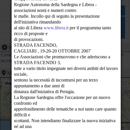
11
Regione Autonoma della Sardegna e Libera -
Le organizzazioni di commercio equo italiane viste
associazioni nomi e numeri contro
attraverso i dati AGICES
12
le mafie. Incollo qui di seguito la presentazione
Residenza Comunale, Saletta degli Affreschi - Gubbio (PG)
La sovranità alimentare
dell'iniziativa rimandando
Residenza Comunale, Sala Trecentesca - Gubbio (PG)
13
al sito di Libera
www.libera.it
per il programma tanto
ricco di proposte e
14
di provocazioni.
STRADA FACENDO,
15
Segnalazione evento
CAGLIARI , 19-20-20 OTTOBRE 2007
Contribuisci al calendario di PeaceLink inviando la segnalazione di
Le Associazioni che promuovono e che aderiscono a
16
un evento
STRADA FACENDO 3,
tutte a vario titolo impegnate nei diversi ambiti del lavoro
17
Mappa
sociale,
sentono la necessità di incontrarsi per un terzo
18
appuntamento a due anni di
19
distanza dall'iniziativa di Perugia.
La Regione Sardegna offre l'occasione per un nuovo
20
confronto ed
approfondimento delle tematiche a noi tanto care quanto
21
difficili e
scottanti. Non intendiamo finalizzare la nuova iniziativa
22
né ad una