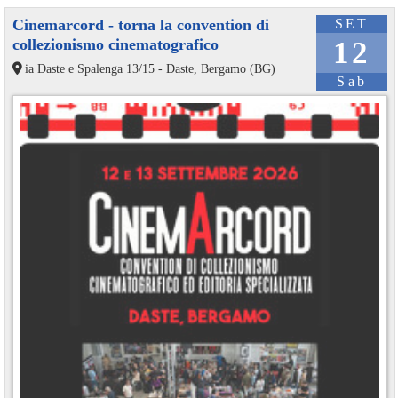
Cinemarcord - torna la convention di
SET
collezionismo cinematografico
12
ia Daste e Spalenga 13/15 - Daste, Bergamo (BG)
Sab