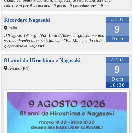
Quella del ponte è una storia di sprechi, di risorse sottratte alla
collettività per il tornaconto di pochi, di procedure speciali ...
Ricordare Nagasaki
AGO
9
Italia
Il 9 agosto 1945, gli Stati Uniti d'America sganciarono una
Dom
seconda bomba atomica (chiamata "Fat Man") sulla città
giapponese di Nagasaki. ...
81 anni da Hiroshima e Nagasaki
AGO
9
Aviano (PN)
Dom
10:30