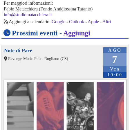
Per maggiori informazioni:
Fabio Matacchiera (Fondo Antidiossina Taranto)
info@studiomatacchiera.it
Aggiungi a calendario:
Google
-
Outlook
-
Apple
-
Altri
Prossimi eventi -
Aggiungi
Note di Pace
AGO
7
Revenge Music Pub - Rogliano (CS)
Ven
19:00