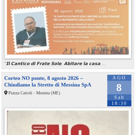
"𝗜𝗹 𝗖𝗮𝗻𝘁𝗶𝗰𝗼 𝗱𝗶 𝗙𝗿𝗮𝘁𝗲 𝗦𝗼𝗹𝗲. 𝗔𝗯𝗶𝘁𝗮𝗿𝗲 𝗹𝗮 𝗰𝗮𝘀𝗮 ...
Corteo NO ponte, 8 agosto 2026 –
AGO
Chiudiamo la Stretto di Messina SpA
8
Piazza Cairoli - Messina (ME)
Sab
18:30