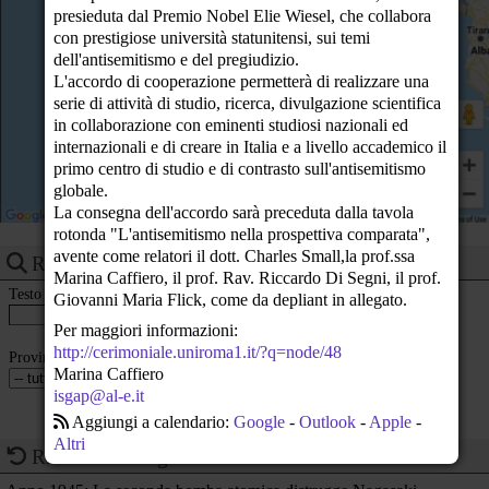
23
presieduta dal Premio Nobel Elie Wiesel, che collabora
con prestigiose università statunitensi, sui temi
dell'antisemitismo e del pregiudizio.
L'accordo di cooperazione permetterà di realizzare una
serie di attività di studio, ricerca, divulgazione scientifica
in collaborazione con eminenti studiosi nazionali ed
internazionali e di creare in Italia e a livello accademico il
primo centro di studio e di contrasto sull'antisemitismo
globale.
La consegna dell'accordo sarà preceduta dalla tavola
rotonda "L'antisemitismo nella prospettiva comparata",
avente come relatori il dott. Charles Small,la prof.ssa
Ricerca eventi
Marina Caffiero, il prof. Rav. Riccardo Di Segni, il prof.
Testo
Giovanni Maria Flick, come da depliant in allegato.
Per maggiori informazioni:
http://cerimoniale.uniroma1.it/?q=node/48
Provincia
Marina Caffiero
isgap@al-e.it
Aggiungi a calendario:
Google
-
Outlook
-
Apple
-
Altri
Ricorrenze del giorno