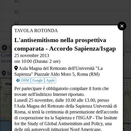
11
12
13
TAVOLA ROTONDA
14
L'antisemitismo nella prospettiva
15
comparata - Accordo Sapienza/Isgap
Segnalazione evento
Contribuisci al calendario di PeaceLink inviando la segnalazione di
25 novembre 2013
16
un evento
ore 10:00 (Durata: 2 ore)
17
Aula Magna del Rettorato dell'Università "La
Mappa
Sapienza" Piazzale Aldo Moro 5, Roma (RM)
18
OSM
Google
Apple
Per partecipare è obbligatorio compilare il form che
19
trovate nell'indirizzo Internet riportato.
Lunedì 25 novembre, dalle 10.00 alle 13.00, presso
20
l'Aula Magna del Rettorato della Sapienza Università di
Roma, si terrà la cerimonia di presentazione dell'accordo
21
di cooperazione tra la Sapienza e l'ISGAP - The Insitute
for the Study of Global Antisemitism and Policy, una
22
delle più autorevoli istituzioni Nord Americane,