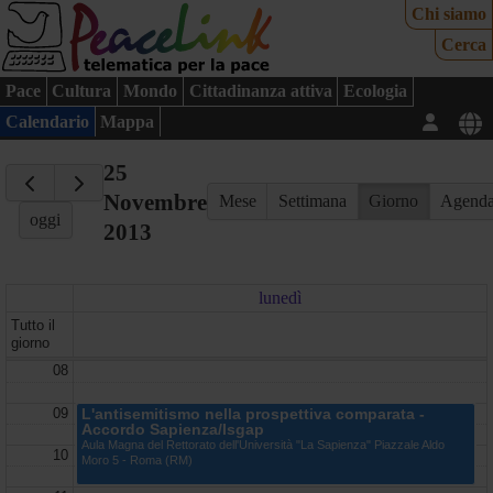
Chi siamo
Cerca
Pace
Cultura
Mondo
Cittadinanza attiva
Ecologia
Calendario
Mappa
25
Novembre
Mese
Settimana
Giorno
Agend
oggi
2013
lunedì
Tutto il
giorno
08
09
L'antisemitismo nella prospettiva comparata -
Accordo Sapienza/Isgap
Aula Magna del Rettorato dell'Università "La Sapienza" Piazzale Aldo
10
Moro 5 - Roma (RM)