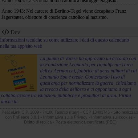
Anno 1945: La seconda bomba atomica distrugge Nagasaki
Anno 1943: Nel carcere di Berlino-Tegel viene decapitato Franz
Jagerstatter, obiettore di coscienza cattolico al nazismo.
Dev
Informazioni tecniche su come utilizzare i dati di questo calendario
nella tua app/sito web
La giunta di Varese ha approvato un accordo con
la Fondazione Leonardo per riqualificare l'area
dell'ex Aermacchi, fabbrica di aerei militari di cui
Leonardo Spa è erede. Contestando l'uso di
quest'area per normalizzare la guerra, chiediamo
la revoca della delibera e ci opponiamo a ogni
collaborazione tra istituzioni pubbliche e produttori di armi. Firma
anche tu.
PeaceLink C.P. 2009 - 74100 Taranto (Italy) - CCP 13403746 - Sito realizzat
con
PhPeace 3.8.1
-
Informativa sulla Privacy
-
Informativa sui cookies
-
Diritto di replica
-
Posta elettronica certificata (PEC)