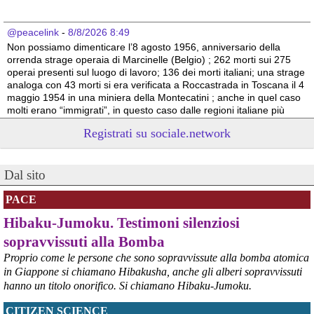
@peacelink
 - 
8/8/2026 8:49
Non possiamo dimenticare l’8 agosto 1956, anniversario della 
orrenda strage operaia di Marcinelle (Belgio) ; 262 morti sui 275 
operai presenti sul luogo di lavoro; 136 dei morti italiani; una strage 
analoga con 43 morti si era verificata a Roccastrada in Toscana il 4 
maggio 1954 in una miniera della Montecatini ; anche in quel caso 
molti erano “immigrati”, in questo caso dalle regioni italiane più 
povere.
Registrati su sociale.network
Vito Totire, portavoce RETE NAZIONALE LAVORO SICURO
#
migranti
#
lavoratori
#
Marcinelle
Dal sito
PACE
Hibaku-Jumoku. Testimoni silenziosi
sopravvissuti alla Bomba
Proprio come le persone che sono sopravvissute alla bomba atomica
in Giappone si chiamano Hibakusha, anche gli alberi sopravvissuti
hanno un titolo onorifico. Si chiamano Hibaku-Jumoku.
CITIZEN SCIENCE