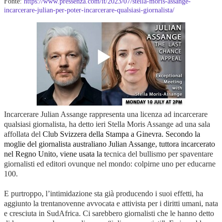
Fonte:
https://www.pressenza.com/it/2023/07/stella-moris-assange-
incarcerare-julian-per-poter-incarcerare-qualsiasi-giornalista/
Incarcerare Julian Assange rappresenta una licenza ad incarcerare
qualsiasi giornalista, ha detto ieri Stella Moris Assange ad una sala
affollata del
Club
Svizzera
della Stampa a Ginevra.
Secondo la
moglie del giornalista australiano Julian Assange, tuttora incarcerato
nel Regno Unito, viene usata la t
ecnica del bullismo per spaventare
giornalisti ed editori ovunque nel mondo: colpirne uno per educarne
100.
E purtroppo, l’intimidazione sta già producendo i suoi effetti, ha
aggiunto la trentanovenne avvocata e attivista per i diritti umani, nata
e cresciuta in SudAfrica. Ci sarebbero giornalisti che le hanno detto