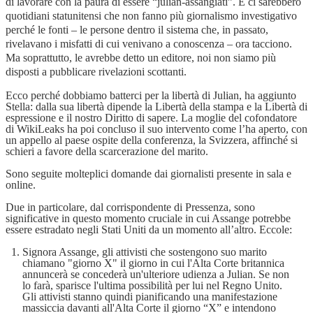
di lavorare con la paura di essere “julian-assangiati”. E ci sarebbero
quotidiani statunitensi che non fanno più giornalismo investigativo
perché le fonti – le persone dentro il sistema che, in passato,
rivelavano i misfatti di cui venivano a conoscenza – ora tacciono.
Ma soprattutto, le avrebbe detto un editore, noi non siamo più
disposti a pubblicare rivelazioni scottanti.
Ecco perché dobbiamo batterci per la libertà di Julian, ha aggiunto
Stella: dalla sua libertà dipende la Libertà della stampa e la Libertà di
espressione e il nostro Diritto di sapere. La moglie del cofondatore
di WikiLeaks ha poi concluso il suo intervento come l’ha aperto, con
un appello al paese ospite della conferenza, la Svizzera, affinché si
schieri a favore della scarcerazione del marito.
Sono seguite molteplici domande dai giornalisti presente in sala e
online.
Due in particolare, dal corrispondente di Pressenza, sono
significative in questo momento cruciale in cui Assange potrebbe
essere estradato negli Stati Uniti da un momento all’altro. Eccole:
Signora Assange, gli attivisti che sostengono suo marito
chiamano "giorno X" il giorno in cui l'Alta Corte britannica
annuncerà se concederà un'ulteriore udienza a Julian. Se non
lo farà, sparisce l'ultima possibilità per lui nel Regno Unito.
Gli attivisti stanno quindi pianificando una manifestazione
massiccia davanti all'Alta Corte il giorno “X” e intendono