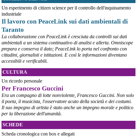
@peacelink
 - 
6/8/2026 21:53
askanews.it/2026/08/05/ex-ilva
Un esperimento di citizen science per il controllo dell'inquinamento
“Dal confronto con tutti gli attori e dai contributi raccolti il Governo 
industriale
elaborerà, come concordato a Palazzo Chigi, un piano straordinario 
Il lavoro con PeaceLink sui dati ambientali di
per Taranto”, avrebbe detto il ministro Urso.
Taranto
#
Taranto
#
ILVA
La collaborazione con PeaceLink è cresciuta da controlli sui dati
@peacelink
 - 
6/8/2026 21:50
ambientali a un sistema continuativo di analisi e allerta. Omniscope
corriereditaranto.it/2026/08/0
prepara e conserva il dato; PeaceLink lo porta nel confronto con
Aprendo i lavori, il ministro Urso ha sottolineato come il Governo 
cittadini, giornalisti e istituzioni. E così le informazioni diventano
debba necessariamente prendere atto della decisione della Corte 
accessibili e verificabili.
d’Appello di Milano, ricordando che il provvedimento è già stato 
inserito nella data room della procedura di vendita. “Alla luce del 
CULTURA
nuovo scenario – ha spiegato – Jindal ha presentato una proposta 
aggiornata sull’intero perimetro aziendale che tiene conto della 
Un ricordo personale
chiusura dell’area a caldo e che i commissari stanno valutando”.
Per Francesco Guccini
#
ILVA
#
Taranto
Era un compagno di lotte nonviolente, Francesco Guccini. Non solo
il poeta, il musicista, l'osservatore acuto della società e dei costumi.
Il suo impegno di artista è stato anche un impegno morale e politico
per la liberazione dell'umanità.
SCHEDE
Scheda cronologica con box e allegati