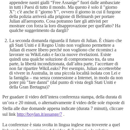
appendere nastri gialli “Free Assange” fuori dalle ambasciate
in tutti i Paesi di tutto il mondo. Ma questo è solo il "giorno
X": c'è anche il "giorno Y", ovvero il giorno in cui il furgone
della polizia arriverà alla prigione di Belmarsh per portare
Julian all'aeroporto. Cosa potranno fare gli attivisti per
mostrare con forza la loro disapprovazione per quell'atto? Ha
qualche suggerimento da dargli?
La seconda domanda riguarda il futuro di Julian. È chiaro che
gli Stati Uniti e il Regno Unito non vogliono permettere a
Julian di essere libero perché non vogliono che ricominci a
lavorare su WikiLeaks e faccia nuove rivelazioni. Esiste
quindi una qualche soluzione di compromesso tra, da una
parte, la libertà incondizionata, dall’altra parte, l’accettare di
non far ripartire WikiLeaks? Per esempio, Julian accetterebbe
di vivere in Australia, in una piccola località isolata con Lei e
la famiglia – ma senza connessione a Internet, in modo da non
poter più "fare danni" (dal punto di vista degli Stati Uniti e
della Gran Bretagna)?
Per guadare il video dell’intera conferenza stampa, della durata di
un’ora e 20 minuti, o alternativamente il video delle sole risposte di
Stella alle due domande appena indicate (durata 7 minuti), cliccare
sul link
http://boylan.it/assange/7
.
La conferenze è stata svolta in lingua inglese ma troverete a quel