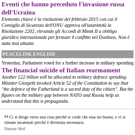
Eventi che hanno preceduto l'invasione russa
dell'Ucraina
Elemento chiave è la risoluzione del febbraio 2015 con cui il
Consiglio di Sicurezza dell'ONU approva all'unanimità la
@peacelink
 - 
6/8/2026 21:45
Risoluzione 2202, elevando gli Accordi di Minsk II a obbligo
borsaitaliana.it/borsa/notizie
giuridico internazionale per fermare il conflitto nel Donbass. Non è
Si sta ragionando su un piano B per Taranto dopo la chiusura 
dell’area a caldo dell’ILVA?
stata mai attuata.
#
ILVA
#
Taranto
PEACELINK ENGLISH
@peacelink
 - 
6/8/2026 21:41
Yesterday, Parliament voted for a further increase in military spending
cronachetarantine.it/index.php
The financial suicide of Italian rearmament
il Governo ha manifestato l’intenzione di predisporre un 
provvedimento straordinario per attenuare le conseguenze 
Another £22 billion will be allocated to military defence spending.
economiche e sociali della prevista fermata dell’area a caldo e ha 
Minister Giorgetti invoked Article 52 of the Constitution to say that
chiesto alle rappresentanze del territorio di formulare proposte 
"the defence of the Fatherland is a sacred duty of the citizen". But the
concrete per definirne i contenuti. Casartigiani valuta positivamente 
figures on the military gap between NATO and Russia help us
questa disponibilità.
understand that this is propaganda.
#
ILVA
#
Taranto
Ci si dirige verso una cosa perché si crede che essa sia buona; e vi si
rimane incatenati perché è diventata necessaria.
Simone Weil