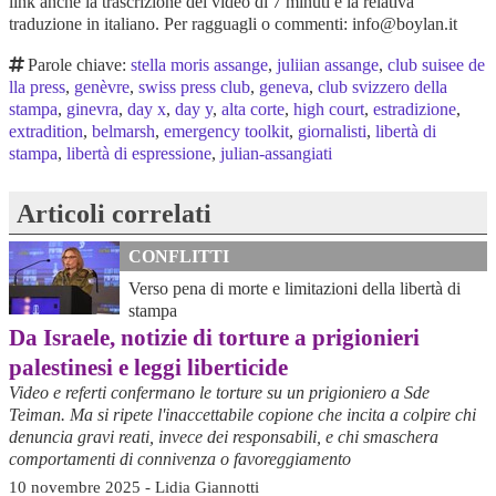
link anche la trascrizione del video di 7 minuti e la relativa
traduzione in italiano. Per ragguagli o commenti: info@boylan.it
Parole chiave:
stella moris assange
,
juliian assange
,
club suisee de
lla press
,
genèvre
,
swiss press club
,
geneva
,
club svizzero della
stampa
,
ginevra
,
day x
,
day y
,
alta corte
,
high court
,
estradizione
,
extradition
,
belmarsh
,
emergency toolkit
,
giornalisti
,
libertà di
stampa
,
libertà di espressione
,
julian-assangiati
Articoli correlati
CONFLITTI
Verso pena di morte e limitazioni della libertà di
stampa
Da Israele, notizie di torture a prigionieri
palestinesi e leggi liberticide
Video e referti confermano le torture su un prigioniero a Sde
Teiman. Ma si ripete l'inaccettabile copione che incita a colpire chi
denuncia gravi reati, invece dei responsabili, e chi smaschera
comportamenti di connivenza o favoreggiamento
10 novembre 2025 - Lidia Giannotti