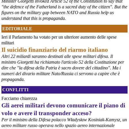
Minister Giorgetti invoked Article 52 of the Constitution to say that
"the defence of the Fatherland is a sacred duty of the citizen". But the
figures on the military gap between NATO and Russia help us
understand that this is propaganda.
EDITORIALE
Ieri il Parlamento ha votato per un ulteriore aumento delle spese
militari
Il suicidio finanziario del riarmo italiano
Altri 22 miliardi saranno destinati alle spese militari difesa. Il
ministro Giorgetti ha richiamato l'articolo 52 della Costituzione per
@peacelink
 - 
6/8/2026 21:36
dire che "la difesa della Patria è sacro dovere del cittadino". Ma i
numeri del divario militare Nato/Russia ci servono a capire che è
giornalerossoblu.it/ex-ilva-sc
Nel tavolo convocato al Ministero delle Imprese e del Made in Italy, 
propaganda.
il Governo ha annunciato l’intenzione di predisporre un 
provvedimento straordinario per attenuare le conseguenze 
CONFLITTI
economiche e sociali dello stop dell’area a caldo, invitando le 
Facciamo chiarezza
rappresentanze del territorio a presentare proposte operative.
Gli aerei militari devono comunicare il piano di
#
ILVA
#
Taranto
volo e avere il transponder acceso?
Per il ministro della Difesa polacco Władysław Kosiniak-Kamysz, un
aereo militare russo operava nello spazio aereo internazionale