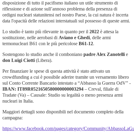
disposizione di tutto il pacifismo italiano un utile strumento di
riflessione e di azione sull’annoso problema della presenza di
ordigni nucleari statunitensi nel nostro Paese, la cui natura è incerta
data l'opacità delle relazioni interstatuali sul possesso di queste armi.
Lo studio è tanto più rilevante in quanto per il
2022
è attesa la
sostituzione, nelle aerobasi di
Aviano e Ghedi
, delle armi
termonucleari B61 con le più pericolose
B61-12
.
Sostengono lo studio anche il comboniano
padre Alex Zanotelli
e
don Luigi Ciotti
(Libera).
Per finanziare le spese di questa attività è stato attivato un
crowdfunding a cui è possibile aderire tramite un versamento libero
sul Conto Corrente Bancario intestato a “Abbasso la Guerra OdV” -
IBAN: IT89R0521650580000000003294
– Creval, filiale di
Tradate (Va) – Causale: Studio su legalità o meno presenza armi
nucleari in Italia.
Maggiori dettagli sono disponibili nel documento completo della
campagna:
https://www.facebook.com/pages/category/Community/AbbassoLaGue