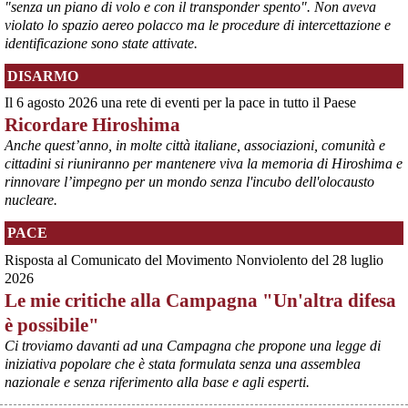
"senza un piano di volo e con il transponder spento". Non aveva
violato lo spazio aereo polacco ma le procedure di intercettazione e
identificazione sono state attivate.
DISARMO
Il 6 agosto 2026 una rete di eventi per la pace in tutto il Paese
Ricordare Hiroshima
@peacelink
 - 
6/8/2026 21:35
Anche quest’anno, in molte città italiane, associazioni, comunità e
Ultimi cento milioni di euro per l’ex Ilva, poi non saranno più 
cittadini si riuniranno per mantenere viva la memoria di Hiroshima e
possibili nuovi aiuti di Stato. Lo ha confermato il ministro Adolfo 
rinnovare l’impegno per un mondo senza l'incubo dell'olocausto
Urso durante l’incontro al Mimit con le imprese dell’indotto: la 
nucleare.
tranche conclusiva del prestito autorizzato dall’Unione europea 
dovrà essere erogata entro il 9 agosto e restituita dal futuro 
PACE
acquirente.
Fonte: Studio100
Risposta al Comunicato del Movimento Nonviolento del 28 luglio
#
ILVA
#
UE
2026
Le mie critiche alla Campagna "Un'altra difesa
@peacelink
 - 
6/8/2026 21:08
è possibile"
Il governatore di Puglia Decaro esce dal vertice al Mimit più 
preoccupato di come era entrato, lamentando l’assenza di certezze 
Ci troviamo davanti ad una Campagna che propone una legge di
sulla procedura di gara e ribadendo la necessità di un ruolo diretto 
iniziativa popolare che è stata formulata senza una assemblea
dello Stato.
nazionale e senza riferimento alla base e agli esperti.
Anche il sindaco di Taranto, Bitetti, chiede un piano industriale 
chiaro, garanzie sulla salute e strumenti di tutela per i lavoratori 