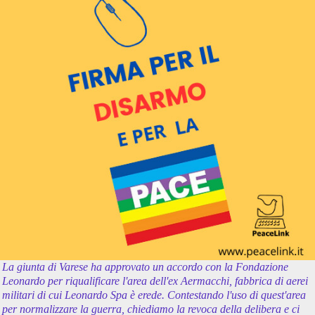
La giunta di Varese ha approvato un accordo con la Fondazione
Leonardo per riqualificare l'area dell'ex Aermacchi, fabbrica di aerei
militari di cui Leonardo Spa è erede. Contestando l'uso di quest'area
per normalizzare la guerra, chiediamo la revoca della delibera e ci