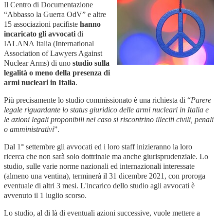
Il Centro di Documentazione
“Abbasso la Guerra OdV” e altre
15 associazioni pacifiste
hanno
incaricato gli avvocati
di
IALANA Italia (International
Association of Lawyers Against
Nuclear Arms) di uno
studio sulla
legalità o meno della presenza di
armi nucleari in Italia
.
Più precisamente lo studio commissionato è una richiesta di “
Parere
legale riguardante lo status giuridico delle armi nucleari in Italia e
le azioni legali proponibili nel caso si riscontrino illeciti civili, penali
o amministrativi
”.
Dal 1° settembre gli avvocati ed i loro staff inizieranno la loro
ricerca che non sarà solo dottrinale ma anche giurisprudenziale. Lo
studio, sulle varie norme nazionali ed internazionali interessate
(almeno una ventina), terminerà il 31 dicembre 2021, con proroga
eventuale di altri 3 mesi. L'incarico dello studio agli avvocati è
avvenuto il 1 luglio scorso.
Lo studio, al di là di eventuali azioni successive, vuole mettere a