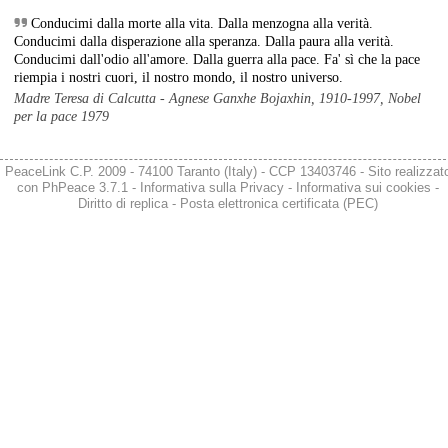
dell’area a freddo. La Provincia parla di un tavolo “senza decisioni”.
Conducimi dalla morte alla vita. Dalla menzogna alla verità.
Fonte: Cronache Tarantine 
Conducimi dalla disperazione alla speranza. Dalla paura alla verità.
#
ILVA
Conducimi dall'odio all'amore. Dalla guerra alla pace. Fa' sì che la pace
riempia i nostri cuori, il nostro mondo, il nostro universo.
@peacelink
 - 
6/8/2026 21:08
Madre Teresa di Calcutta - Agnese Ganxhe Bojaxhin, 1910-1997, Nobel
cronachetarantine.it/index.php
per la pace 1979
Il ministro ha ribadito che il Governo applicherà la sentenza, ma 
agirà per evitare quella che i sindacati definiscono una “bomba 
sociale”, tutelando i lavoratori dell’Ilva e dell’indotto e garantendo la 
PeaceLink C.P. 2009 - 74100 Taranto (Italy) - CCP 13403746 - Sito realizzat
continuità produttiva degli stabilimenti a valle.
con
PhPeace 3.7.1
-
Informativa sulla Privacy
-
Informativa sui cookies
-
#
ILVA
Diritto di replica
-
Posta elettronica certificata (PEC)
@peacelink
 - 
6/8/2026 21:04