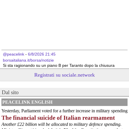
@peacelink
 - 
6/8/2026 21:45
borsaitaliana.it/borsa/notizie
Si sta ragionando su un piano B per Taranto dopo la chiusura 
dell’area a caldo dell’ILVA?
Registrati su sociale.network
#
ILVA
#
Taranto
@peacelink
 - 
6/8/2026 21:41
Dal sito
cronachetarantine.it/index.php
il Governo ha manifestato l’intenzione di predisporre un 
provvedimento straordinario per attenuare le conseguenze 
PEACELINK ENGLISH
economiche e sociali della prevista fermata dell’area a caldo e ha 
Yesterday, Parliament voted for a further increase in military spending
chiesto alle rappresentanze del territorio di formulare proposte 
The financial suicide of Italian rearmament
concrete per definirne i contenuti. Casartigiani valuta positivamente 
questa disponibilità.
Another £22 billion will be allocated to military defence spending.
#
ILVA
#
Taranto