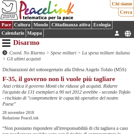
Chi siamo
Cerca
Pace
Cultura
Mondo
Cittadinanza attiva
Ecologia
Calendario
Mappa
Disarmo
Coord. No Riarmo
>
Spese militari
>
La spesa militare italiana
>
Gli ultimi acquisti
Dichiarazioni del sottosegretario alla Difesa Angelo Tofalo (M5S)
F-35, il governo non li vuole più tagliare
Anzi critica il governo Monti che ridusse gli acquisti. Ridurre
l'acquisto da 131 esemplari a 90 nel 2012 avrebbe - secondo Tofalo
- rischiato di "compromettere le capacità operative del nostro
Paese"
28 novembre 2018
Redazione PeaceLink
“Non possiamo rispondere all'irresponsabilità di chi tagliava a caso