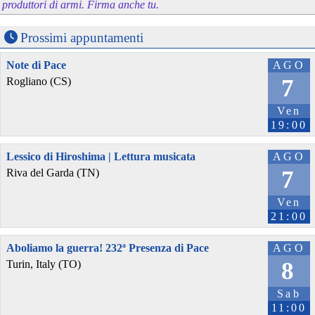
produttori di armi. Firma anche tu.
Prossimi appuntamenti
Note di Pace
AGO
7
Rogliano (CS)
Ven
19:00
Lessico di Hiroshima | Lettura musicata
AGO
7
Riva del Garda (TN)
Ven
21:00
Aboliamo la guerra! 232ª Presenza di Pace
AGO
8
Turin, Italy (TO)
Sab
11:00