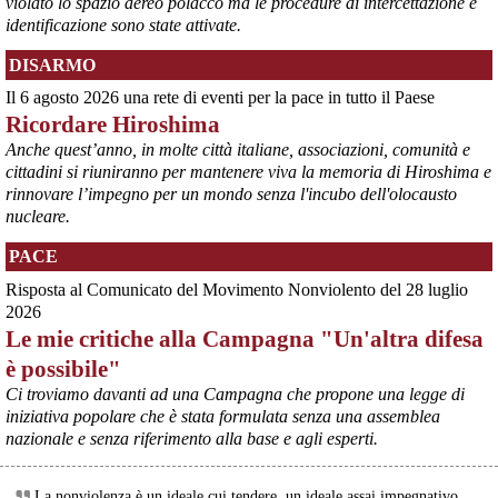
violato lo spazio aereo polacco ma le procedure di intercettazione e
identificazione sono state attivate.
DISARMO
Il 6 agosto 2026 una rete di eventi per la pace in tutto il Paese
Ricordare Hiroshima
@peacelink
 - 
6/8/2026 21:35
Anche quest’anno, in molte città italiane, associazioni, comunità e
Ultimi cento milioni di euro per l’ex Ilva, poi non saranno più 
cittadini si riuniranno per mantenere viva la memoria di Hiroshima e
possibili nuovi aiuti di Stato. Lo ha confermato il ministro Adolfo 
rinnovare l’impegno per un mondo senza l'incubo dell'olocausto
Urso durante l’incontro al Mimit con le imprese dell’indotto: la 
nucleare.
tranche conclusiva del prestito autorizzato dall’Unione europea 
dovrà essere erogata entro il 9 agosto e restituita dal futuro 
PACE
acquirente.
Fonte: Studio100
Risposta al Comunicato del Movimento Nonviolento del 28 luglio
#
ILVA
#
UE
2026
Le mie critiche alla Campagna "Un'altra difesa
@peacelink
 - 
6/8/2026 21:08
è possibile"
Il governatore di Puglia Decaro esce dal vertice al Mimit più 
preoccupato di come era entrato, lamentando l’assenza di certezze 
Ci troviamo davanti ad una Campagna che propone una legge di
sulla procedura di gara e ribadendo la necessità di un ruolo diretto 
iniziativa popolare che è stata formulata senza una assemblea
dello Stato.
nazionale e senza riferimento alla base e agli esperti.
Anche il sindaco di Taranto, Bitetti, chiede un piano industriale 
chiaro, garanzie sulla salute e strumenti di tutela per i lavoratori 
dell’area a freddo. La Provincia parla di un tavolo “senza decisioni”.
La nonviolenza è un ideale cui tendere, un ideale assai impegnativo,