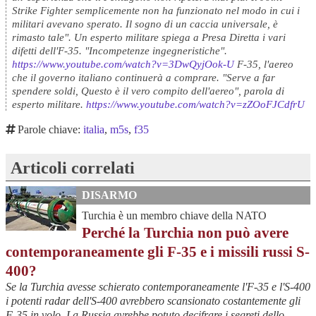
Strike Fighter semplicemente non ha funzionato nel modo in cui i
militari avevano sperato. Il sogno di un caccia universale, è
rimasto tale". Un esperto militare spiega a Presa Diretta i vari
difetti dell'F-35. "Incompetenze ingegneristiche".
https://www.youtube.com/watch?v=3DwQyjOok-U
F-35, l'aereo
che il governo italiano continuerà a comprare. "Serve a far
spendere soldi, Questo è il vero compito dell'aereo", parola di
esperto militare.
https://www.youtube.com/watch?v=zZOoFJCdfrU
Parole chiave:
italia
,
m5s
,
f35
Articoli correlati
DISARMO
Turchia è un membro chiave della NATO
Perché la Turchia non può avere
contemporaneamente gli F-35 e i missili russi S-
400?
Se la Turchia avesse schierato contemporaneamente l'F-35 e l'S-400
i potenti radar dell'S-400 avrebbero scansionato costantemente gli
F-35 in volo. La Russia avrebbe potuto decifrare i segreti dello