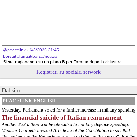
@peacelink
 - 
6/8/2026 21:45
borsaitaliana.it/borsa/notizie
Si sta ragionando su un piano B per Taranto dopo la chiusura 
dell’area a caldo dell’ILVA?
Registrati su sociale.network
#
ILVA
#
Taranto
@peacelink
 - 
6/8/2026 21:41
Dal sito
cronachetarantine.it/index.php
il Governo ha manifestato l’intenzione di predisporre un 
provvedimento straordinario per attenuare le conseguenze 
PEACELINK ENGLISH
economiche e sociali della prevista fermata dell’area a caldo e ha 
Yesterday, Parliament voted for a further increase in military spending
chiesto alle rappresentanze del territorio di formulare proposte 
The financial suicide of Italian rearmament
concrete per definirne i contenuti. Casartigiani valuta positivamente 
questa disponibilità.
Another £22 billion will be allocated to military defence spending.
#
ILVA
#
Taranto
Minister Giorgetti invoked Article 52 of the Constitution to say that
"the defence of the Fatherland is a sacred duty of the citizen". But the