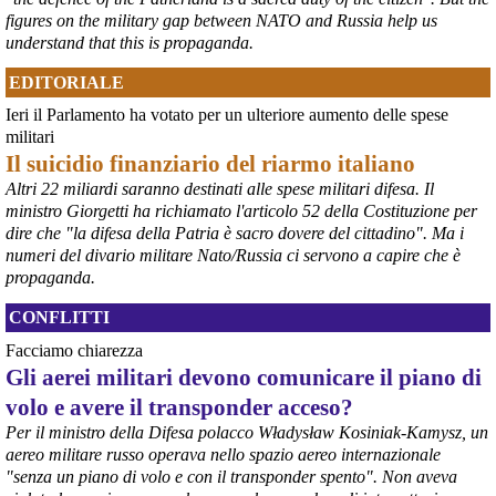
figures on the military gap between NATO and Russia help us
understand that this is propaganda.
EDITORIALE
Ieri il Parlamento ha votato per un ulteriore aumento delle spese
militari
Il suicidio finanziario del riarmo italiano
Altri 22 miliardi saranno destinati alle spese militari difesa. Il
ministro Giorgetti ha richiamato l'articolo 52 della Costituzione per
@peacelink
 - 
6/8/2026 21:36
dire che "la difesa della Patria è sacro dovere del cittadino". Ma i
numeri del divario militare Nato/Russia ci servono a capire che è
giornalerossoblu.it/ex-ilva-sc
Nel tavolo convocato al Ministero delle Imprese e del Made in Italy, 
propaganda.
il Governo ha annunciato l’intenzione di predisporre un 
provvedimento straordinario per attenuare le conseguenze 
CONFLITTI
economiche e sociali dello stop dell’area a caldo, invitando le 
Facciamo chiarezza
rappresentanze del territorio a presentare proposte operative.
Gli aerei militari devono comunicare il piano di
#
ILVA
#
Taranto
volo e avere il transponder acceso?
Per il ministro della Difesa polacco Władysław Kosiniak-Kamysz, un
aereo militare russo operava nello spazio aereo internazionale
"senza un piano di volo e con il transponder spento". Non aveva