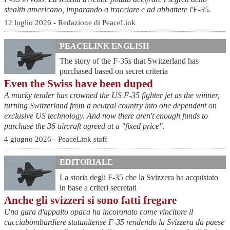
stealth americano, imparando a tracciare e ad abbattere l'F-35.
12 luglio 2026 - Redazione di PeaceLink
PEACELINK ENGLISH
The story of the F-35s that Switzerland has
purchased based on secret criteria
Even the Swiss have been duped
A murky tender has crowned the US F-35 fighter jet as the winner,
turning Switzerland from a neutral country into one dependent on
exclusive US technology. And now there aren't enough funds to
purchase the 36 aircraft agreed at a "fixed price".
4 giugno 2026 - PeaceLink staff
EDITORIALE
La storia degli F-35 che la Svizzera ha acquistato
in base a criteri secretati
Anche gli svizzeri si sono fatti fregare
Una gara d'appalto opaca ha incoronato come vincitore il
cacciabombardiere statunitense F-35 rendendo la Svizzera da paese