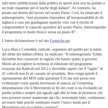
ndr) tanto pubblicizzato dalla politica in questi anni non ha portato a
un reale risparmio per le tasche degli italiani”. Al contrario, ha
pesato sul ritorno del lavoro nel nostro Paese. Così, ha rimarcato il
sottosegretario, “non possiamo rispondere all’irresponsabilità di chi
tagliava a caso per guadagnare qualche voto con il rischio di
compromettere le capacità operative del nostro Paese, interrompendo
il programma in modo brusco senza un piano B”.
L'intera dichiarazione è sul sito
Formiche.net
Luca Marco Comellini, radicale, segretario del partito per la tutela
dei diritti dei militari (Pdm), ha replicato: “Il sottosegretario Tofalo
dovrebbe ben conoscere le ragioni che hanno spinto il governo
Monti ad accogliere la richiesta di riduzione del programma
avanzata dai Radicali nel 2012 e dovrebbe sapere che il “taglio” di
41 velivoli non fu né casuale né azzardato. Ben venga quindi il
ripensamento del M5S sulla questione F35 ma non posso non
evidenziare come questa inversione di marcia sia l’ennesima
dimostrazione che il Movimento in fin dei conti si sta rivelando un
partito politico sempre più uguale agli altri in fatto di promesse che
non possono essere mantenute ma che, nonostante tutto, continuano
ad essere fatte perché sembrano essere l’unico modo per il
Movimento per raccogliere consensi”.