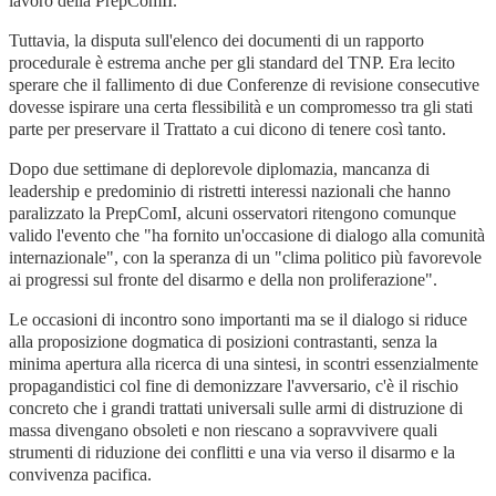
lavoro della PrepComII.
Tuttavia, la disputa sull'elenco dei documenti di un rapporto
procedurale è estrema anche per gli standard del TNP. Era lecito
sperare che il fallimento di due Conferenze di revisione consecutive
dovesse ispirare una certa flessibilità e un compromesso tra gli stati
parte per preservare il Trattato a cui dicono di tenere così tanto.
Dopo due settimane di deplorevole diplomazia, mancanza di
leadership e predominio di ristretti interessi nazionali che hanno
paralizzato la PrepComI, alcuni osservatori ritengono comunque
valido l'evento che "ha fornito un'occasione di dialogo alla comunità
internazionale", con la speranza di un "clima politico più favorevole
ai progressi sul fronte del disarmo e della non proliferazione".
Le occasioni di incontro sono importanti ma se il dialogo si riduce
alla proposizione dogmatica di posizioni contrastanti, senza la
minima apertura alla ricerca di una sintesi, in scontri essenzialmente
propagandistici col fine di demonizzare l'avversario, c'è il rischio
concreto che i grandi trattati universali sulle armi di distruzione di
massa divengano obsoleti e non riescano a sopravvivere quali
strumenti di riduzione dei conflitti e una via verso il disarmo e la
convivenza pacifica.