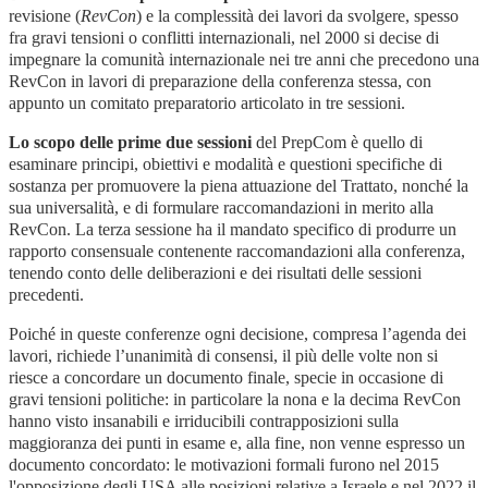
revisione (
RevCon
) e la complessità dei lavori da svolgere, spesso
fra gravi tensioni o conflitti internazionali, nel 2000 si decise di
impegnare la comunità internazionale nei tre anni che precedono una
RevCon in lavori di preparazione della conferenza stessa, con
appunto un comitato preparatorio articolato in tre sessioni.
Lo scopo delle prime due sessioni
del PrepCom è quello di
esaminare principi, obiettivi e modalità e questioni specifiche di
sostanza per promuovere la piena attuazione del Trattato, nonché la
sua universalità, e di formulare raccomandazioni in merito alla
RevCon. La terza sessione ha il mandato specifico di produrre un
rapporto consensuale contenente raccomandazioni alla conferenza,
tenendo conto delle deliberazioni e dei risultati delle sessioni
precedenti.
Poiché in queste conferenze ogni decisione, compresa l’agenda dei
lavori, richiede l’unanimità di consensi, il più delle volte non si
riesce a concordare un documento finale, specie in occasione di
gravi tensioni politiche: in particolare la nona e la decima RevCon
hanno visto insanabili e irriducibili contrapposizioni sulla
maggioranza dei punti in esame e, alla fine, non venne espresso un
documento concordato: le motivazioni formali furono nel 2015
l'opposizione degli USA alle posizioni relative a Israele e nel 2022 il