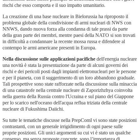
rischi che esso comporta e il suo impatto umanitario.
La creazione di una base nucleare in Bielorussia ha riproposto il
problema globale della condivisione di armi nucleari di NWS con
NNWS, dando nuova forza alla condanna di tale prassi da parte
della gran parte dei membri, mentre paesi della NATO si son trovati
in difficoltà a condannare la recente mossa russa e difendere al
contempo le armi americane presenti in Europa.
Nella discussione sulle applicazioni pacifiche
dell'energia nucleare
una novità è stata la presentazione da parte di alcuni governi dei
rischi e dei pericoli posti dagli impianti elettronucleari per le persone
e per il pianeta, con il suggerimento di un loro abbandono graduale.
Tali prospettive sono state rafforzate nella discussione sulla minaccia
di una catastrofe nella centrale nucleare di Zaporizhzhya coinvolta
nella guerra della Russia contro l'Ucraina e sul piano del Giappone
per lo scarico nell'oceano dell'acqua reflua triziata della centrale
nucleare di Fukushima Daiichi.
Su tutte le tematiche discusse nella PrepComI vi sono state posizioni
contrastanti, con un generale irrigidimento di ogni paese sulle
proprie posizioni. Gli unici argomenti su cui vi è stato un qualche
consenso, ma senza proposte concrete, sono l’importanza di