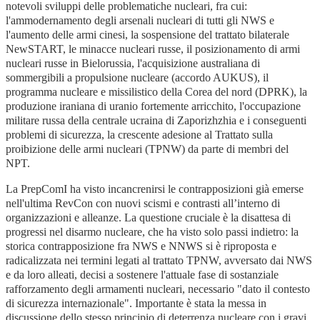
notevoli sviluppi delle problematiche nucleari, fra cui:
l'ammodernamento degli arsenali nucleari di tutti gli NWS e
l'aumento delle armi cinesi, la sospensione del trattato bilaterale
NewSTART, le minacce nucleari russe, il posizionamento di armi
nucleari russe in Bielorussia, l'acquisizione
australiana di
sommergibili a propulsione nucleare (accordo AUKUS), il
programma nucleare e missilistico della Corea del nord (DPRK), la
produzione iraniana di uranio fortemente arricchito, l'occupazione
militare russa della centrale ucraina di Zaporizhzhia e i conseguenti
problemi di sicurezza, la crescente adesione al Trattato sulla
proibizione delle armi nucleari (TPNW) da parte di membri del
NPT.
La PrepComI ha visto incancrenirsi le contrapposizioni già emerse
nell'ultima RevCon con nuovi scismi e contrasti all’interno di
organizzazioni e alleanze. La questione cruciale è la disattesa di
progressi nel disarmo nucleare, che ha visto solo passi indietro: la
storica contrapposizione fra NWS e NNWS si è riproposta e
radicalizzata nei termini legati al trattato TPNW, avversato dai NWS
e da loro alleati, decisi a sostenere l'attuale fase di sostanziale
rafforzamento degli armamenti nucleari, necessario "dato il contesto
di sicurezza internazionale". Importante è stata la messa in
discussione dello stesso principio di deterrenza nucleare con i gravi