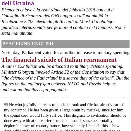
dell'Ucraina
Elemento chiave è la risoluzione del febbraio 2015 con cui il
Consiglio di Sicurezza dell'ONU approva all'unanimità la
@peacelink
 - 
6/8/2026 21:45
Risoluzione 2202, elevando gli Accordi di Minsk II a obbligo
borsaitaliana.it/borsa/notizie
giuridico internazionale per fermare il conflitto nel Donbass. Non è
Si sta ragionando su un piano B per Taranto dopo la chiusura 
dell’area a caldo dell’ILVA?
stata mai attuata.
#
ILVA
#
Taranto
PEACELINK ENGLISH
@peacelink
 - 
6/8/2026 21:41
Yesterday, Parliament voted for a further increase in military spending
cronachetarantine.it/index.php
The financial suicide of Italian rearmament
il Governo ha manifestato l’intenzione di predisporre un 
provvedimento straordinario per attenuare le conseguenze 
Another £22 billion will be allocated to military defence spending.
economiche e sociali della prevista fermata dell’area a caldo e ha 
Minister Giorgetti invoked Article 52 of the Constitution to say that
chiesto alle rappresentanze del territorio di formulare proposte 
"the defence of the Fatherland is a sacred duty of the citizen". But the
concrete per definirne i contenuti. Casartigiani valuta positivamente 
figures on the military gap between NATO and Russia help us
questa disponibilità.
understand that this is propaganda.
#
ILVA
#
Taranto
He who joyfully marches to music in rank and file has already earned
my contempt. He has been given a large brain by mistake, since for him
the spinal cord would fully suffice. This disgrace to civilization should be
done away with at once. Heroism at command, senseless brutality,
deplorable love-of-country stance, how violently I hate all this... how