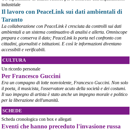
“Dal confronto con tutti gli attori e dai contributi raccolti il Governo 
industriale
elaborerà, come concordato a Palazzo Chigi, un piano straordinario 
Il lavoro con PeaceLink sui dati ambientali di
per Taranto”, avrebbe detto il ministro Urso.
Taranto
#
Taranto
#
ILVA
La collaborazione con PeaceLink è cresciuta da controlli sui dati
@peacelink
 - 
6/8/2026 21:50
ambientali a un sistema continuativo di analisi e allerta. Omniscope
corriereditaranto.it/2026/08/0
prepara e conserva il dato; PeaceLink lo porta nel confronto con
Aprendo i lavori, il ministro Urso ha sottolineato come il Governo 
cittadini, giornalisti e istituzioni. E così le informazioni diventano
debba necessariamente prendere atto della decisione della Corte 
accessibili e verificabili.
d’Appello di Milano, ricordando che il provvedimento è già stato 
inserito nella data room della procedura di vendita. “Alla luce del 
CULTURA
nuovo scenario – ha spiegato – Jindal ha presentato una proposta 
aggiornata sull’intero perimetro aziendale che tiene conto della 
Un ricordo personale
chiusura dell’area a caldo e che i commissari stanno valutando”.
Per Francesco Guccini
#
ILVA
#
Taranto
Era un compagno di lotte nonviolente, Francesco Guccini. Non solo
il poeta, il musicista, l'osservatore acuto della società e dei costumi.
Il suo impegno di artista è stato anche un impegno morale e politico
per la liberazione dell'umanità.
SCHEDE
Scheda cronologica con box e allegati
Eventi che hanno preceduto l'invasione russa