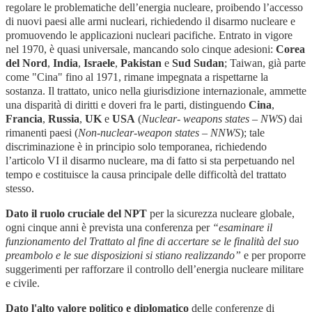
regolare le problematiche dell’energia nucleare, proibendo l’accesso
di nuovi paesi alle armi nucleari, richiedendo il disarmo nucleare e
promuovendo le applicazioni nucleari pacifiche. Entrato in vigore
nel 1970, è quasi universale, mancando solo cinque adesioni:
Corea
del Nord
,
India
,
Israele
,
Pakistan
e
Sud Sudan
; Taiwan, già parte
come "Cina" fino al 1971, rimane impegnata a rispettarne la
sostanza. Il trattato, unico nella giurisdizione internazionale, ammette
una disparità di diritti e doveri fra le parti, distinguendo
Cina
,
Francia
,
Russia
,
UK
e
USA
(
Nuclear- weapons states – NWS
) dai
rimanenti paesi (
Non-nuclear-weapon states – NNWS
); tale
discriminazione è in principio solo temporanea, richiedendo
l’articolo VI il disarmo nucleare, ma di fatto si sta perpetuando nel
tempo e costituisce la causa principale delle difficoltà del trattato
stesso.
Dato il ruolo cruciale del NPT
per la sicurezza nucleare globale,
ogni cinque anni è prevista una conferenza per
“esaminare il
funzionamento del Trattato al fine di accertare se le finalità del suo
preambolo e le sue disposizioni si stiano realizzando”
e per proporre
suggerimenti per rafforzare il controllo dell’energia nucleare militare
e civile.
Dato l'alto valore politico e diplomatico
delle conferenze di