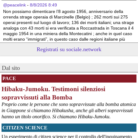
@peacelink
 - 
8/8/2026 8:49
Non possiamo dimenticare l’8 agosto 1956, anniversario della 
orrenda strage operaia di Marcinelle (Belgio) ; 262 morti sui 275 
operai presenti sul luogo di lavoro; 136 dei morti italiani; una strage 
analoga con 43 morti si era verificata a Roccastrada in Toscana il 4 
maggio 1954 in una miniera della Montecatini ; anche in quel caso 
molti erano “immigrati”, in questo caso dalle regioni italiane più 
povere.
Registrati su sociale.network
Vito Totire, portavoce RETE NAZIONALE LAVORO SICURO
#
migranti
#
lavoratori
#
Marcinelle
Dal sito
PACE
Hibaku-Jumoku. Testimoni silenziosi
sopravvissuti alla Bomba
Proprio come le persone che sono sopravvissute alla bomba atomica
in Giappone si chiamano Hibakusha, anche gli alberi sopravvissuti
hanno un titolo onorifico. Si chiamano Hibaku-Jumoku.
CITIZEN SCIENCE
@peacelink
 - 
6/8/2026 21:53
askanews.it/2026/08/05/ex-ilva
Un esperimento di citizen science per il controllo dell'inquinamento