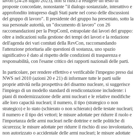
lavori (24-28 luglio 2023), non si riuscì a redigere un testo di
proposte concordate, nonostante "il dialogo sostanziale, interattivo e
approfondito intrapreso dagli Stati parte nel corso delle discussioni
del gruppo di lavoro". Il presidente del gruppo ha presentato, sotto la
sua personale autorità, un "documento di lavoro" con 26
raccomandazioni per la PrepComI, estrapolate dai lavori del gruppo:
oltre a indicazioni sulla gestione dei tempi dei lavori e la redazione
dell'agenda dei vari comitati della RevCon, raccomandando
l'attenzione prioritaria alle questioni di sostanza, uno spazio
significativo è dato al rispetto delle condizioni di trasparenza e
responsabilità, con l'esame critico dei rapporti nazionali delle parti.
In particolare, per rendere effettivo e verificabile l'impegno preso dai
NWS nel 2010 (azioni 20 e 21) di informare tutte le parti sulle
proprie attività nella prospettiva del disarmo nucleare, si suggerisce
l'impiego di un modello standard di rendicontazione includente: i
piani di modernizzazione delle armi nucleari e le relative modifiche
alle loro capacità nucleari; il numero, il tipo (strategico o non
strategico) e lo stato (schierato o non schierato) delle testate nucleari;
il numero e il tipo dei vettori; le misure adottate per ridurre il ruolo e
l'importanza delle armi nucleari nelle dottrine e nelle politiche di
sicurezza; le misure adottate per ridurre il rischio di uso involontario,
non autorizzato o accidentale delle armi nucleari; le misure adottate