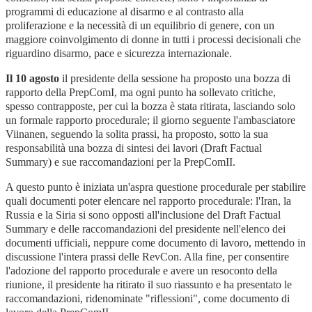
programmi di educazione al disarmo e al contrasto alla
proliferazione e la necessità di un equilibrio di genere, con un
maggiore coinvolgimento di donne in tutti i processi decisionali che
riguardino disarmo, pace e sicurezza internazionale.
Il 10 agosto
il presidente della sessione ha proposto una bozza di
rapporto della PrepComI, ma ogni punto ha sollevato critiche,
spesso contrapposte, per cui la bozza è stata ritirata, lasciando solo
un formale rapporto procedurale; il giorno seguente l'ambasciatore
Viinanen, seguendo la solita prassi, ha proposto, sotto la sua
responsabilità una bozza di sintesi dei lavori (Draft Factual
Summary) e sue raccomandazioni per la PrepComII.
A questo punto è iniziata un'aspra questione procedurale per stabilire
quali documenti poter elencare nel rapporto procedurale: l'Iran, la
Russia e la Siria si sono opposti all'inclusione del Draft Factual
Summary e delle raccomandazioni del presidente nell'elenco dei
documenti ufficiali, neppure come documento di lavoro, mettendo in
discussione l'intera prassi delle RevCon. Alla fine, per consentire
l'adozione del rapporto procedurale e avere un resoconto della
riunione, il presidente ha ritirato il suo riassunto e ha presentato le
raccomandazioni, ridenominate "riflessioni", come documento di