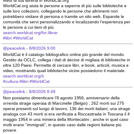
Metti la tua libreria in WorldCat.org
WorldCat.org aiuta le persone a saperne di più sulle biblioteche e 
sulle loro collezioni, collegando le persone che altrimenti non 
potrebbero visitare di persona o tramite un sito web. Espande le 
comunità che servi personalizzando e localizzando l'esperienza per 
le persone a cui tieni di più.
search.worldcat.org/for-librar
#
libri
#
WorldCat
@peacelink
 - 
8/8/2026 9:00
WorldCat è il catalogo bibliografico online più grande del mondo. 
Gestito da OCLC, collega i dati di decine di migliaia di biblioteche in 
oltre 120 Paesi. Permette di cercare libri, e-book, articoli, musica e 
video, mostrando quali biblioteche vicine possiedono il materiale.
search.worldcat.org/it
#
cultura
#
libri
#
WorldCat
@peacelink
 - 
8/8/2026 8:49
Non possiamo dimenticare l’8 agosto 1956, anniversario della 
orrenda strage operaia di Marcinelle (Belgio) ; 262 morti sui 275 
operai presenti sul luogo di lavoro; 136 dei morti italiani; una strage 
analoga con 43 morti si era verificata a Roccastrada in Toscana il 4 
maggio 1954 in una miniera della Montecatini ; anche in quel caso 
molti erano “immigrati”, in questo caso dalle regioni italiane più 
povere.