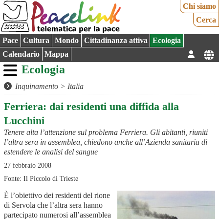
Chi siamo
Cerca
Pace
Cultura
Mondo
Cittadinanza attiva
Ecologia
Calendario
Mappa
Ecologia
Inquinamento
>
Italia
Ferriera: dai residenti una diffida alla
Lucchini
Tenere alta l’attenzione sul problema Ferriera. Gli abitanti, riuniti
l’altra sera in assemblea, chiedono anche all’Azienda sanitaria di
estendere le analisi del sangue
27 febbraio 2008
Fonte: Il Piccolo di Trieste
È l’obiettivo dei residenti del rione
di Servola che l’altra sera hanno
partecipato numerosi all’assemblea