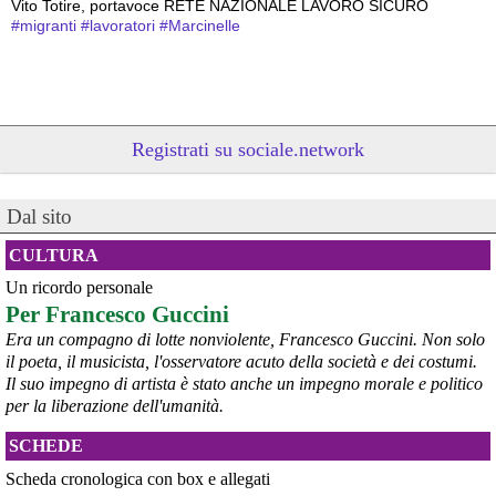
Vito Totire, portavoce RETE NAZIONALE LAVORO SICURO
#
migranti
#
lavoratori
#
Marcinelle
Registrati su sociale.network
Dal sito
CULTURA
Un ricordo personale
@peacelink
 - 
6/8/2026 21:53
Per Francesco Guccini
askanews.it/2026/08/05/ex-ilva
“Dal confronto con tutti gli attori e dai contributi raccolti il Governo 
Era un compagno di lotte nonviolente, Francesco Guccini. Non solo
elaborerà, come concordato a Palazzo Chigi, un piano straordinario 
il poeta, il musicista, l'osservatore acuto della società e dei costumi.
per Taranto”, avrebbe detto il ministro Urso.
Il suo impegno di artista è stato anche un impegno morale e politico
#
Taranto
#
ILVA
per la liberazione dell'umanità.
@peacelink
 - 
6/8/2026 21:50
SCHEDE
corriereditaranto.it/2026/08/0
Aprendo i lavori, il ministro Urso ha sottolineato come il Governo 
Scheda cronologica con box e allegati
debba necessariamente prendere atto della decisione della Corte 