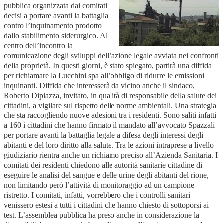
pubblica organizzata dai comitati
decisi a portare avanti la battaglia
contro l’inquinamento prodotto
dallo stabilimento siderurgico. Al
centro dell’incontro la
comunicazione degli sviluppi dell’azione legale avviata nei confronti
della proprietà. In questi giorni, è stato spiegato, partirà una diffida
per richiamare la Lucchini spa all’obbligo di ridurre le emissioni
inquinanti. Diffida che interesserà da vicino anche il sindaco,
Roberto Dipiazza, invitato, in qualità di responsabile della salute dei
cittadini, a vigilare sul rispetto delle norme ambientali. Una strategia
che sta raccogliendo nuove adesioni tra i residenti. Sono saliti infatti
a 160 i cittadini che hanno firmato il mandato all’avvocato Spazzali
per portare avanti la battaglia legale a difesa degli interessi degli
abitanti e del loro diritto alla salute. Tra le azioni intraprese a livello
giudiziario rientra anche un richiamo preciso all’Azienda Sanitaria. I
comitati dei residenti chiedono alle autorità sanitarie cittadine di
eseguire le analisi del sangue e delle urine degli abitanti del rione,
non limitando però l’attività di monitoraggio ad un campione
ristretto. I comitati, infatti, vorrebbero che i controlli sanitari
venissero estesi a tutti i cittadini che hanno chiesto di sottoporsi ai
test. L’assemblea pubblica ha preso anche in considerazione la