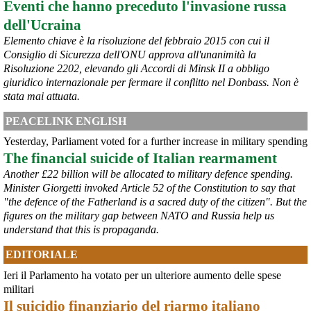
Eventi che hanno preceduto l'invasione russa
d’Appello di Milano, ricordando che il provvedimento è già stato 
dell'Ucraina
inserito nella data room della procedura di vendita. “Alla luce del 
nuovo scenario – ha spiegato – Jindal ha presentato una proposta 
Elemento chiave è la risoluzione del febbraio 2015 con cui il
aggiornata sull’intero perimetro aziendale che tiene conto della 
Consiglio di Sicurezza dell'ONU approva all'unanimità la
chiusura dell’area a caldo e che i commissari stanno valutando”.
Risoluzione 2202, elevando gli Accordi di Minsk II a obbligo
#
ILVA
#
Taranto
giuridico internazionale per fermare il conflitto nel Donbass. Non è
stata mai attuata.
PEACELINK ENGLISH
Yesterday, Parliament voted for a further increase in military spending
The financial suicide of Italian rearmament
Another £22 billion will be allocated to military defence spending.
Minister Giorgetti invoked Article 52 of the Constitution to say that
"the defence of the Fatherland is a sacred duty of the citizen". But the
figures on the military gap between NATO and Russia help us
understand that this is propaganda.
@peacelink
 - 
6/8/2026 21:45
EDITORIALE
borsaitaliana.it/borsa/notizie
Si sta ragionando su un piano B per Taranto dopo la chiusura 
Ieri il Parlamento ha votato per un ulteriore aumento delle spese
dell’area a caldo dell’ILVA?
militari
#
ILVA
#
Taranto
Il suicidio finanziario del riarmo italiano