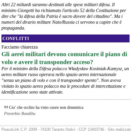
@peacelink
 - 
6/8/2026 21:41
Altri 22 miliardi saranno destinati alle spese militari difesa. Il
cronachetarantine.it/index.php
ministro Giorgetti ha richiamato l'articolo 52 della Costituzione per
il Governo ha manifestato l’intenzione di predisporre un 
dire che "la difesa della Patria è sacro dovere del cittadino". Ma i
provvedimento straordinario per attenuare le conseguenze 
numeri del divario militare Nato/Russia ci servono a capire che è
economiche e sociali della prevista fermata dell’area a caldo e ha 
propaganda.
chiesto alle rappresentanze del territorio di formulare proposte 
concrete per definirne i contenuti. Casartigiani valuta positivamente 
CONFLITTI
questa disponibilità.
#
ILVA
#
Taranto
Facciamo chiarezza
Gli aerei militari devono comunicare il piano di
volo e avere il transponder acceso?
Per il ministro della Difesa polacco Władysław Kosiniak-Kamysz, un
aereo militare russo operava nello spazio aereo internazionale
"senza un piano di volo e con il transponder spento". Non aveva
violato lo spazio aereo polacco ma le procedure di intercettazione e
identificazione sono state attivate.
Cio' che occhio ha visto cuore non dimentica
Proverbio Bandibu
@peacelink
 - 
6/8/2026 21:36
giornalerossoblu.it/ex-ilva-sc
Nel tavolo convocato al Ministero delle Imprese e del Made in Italy, 
PeaceLink C.P. 2009 - 74100 Taranto (Italy) - CCP 13403746 - Sito realizzat