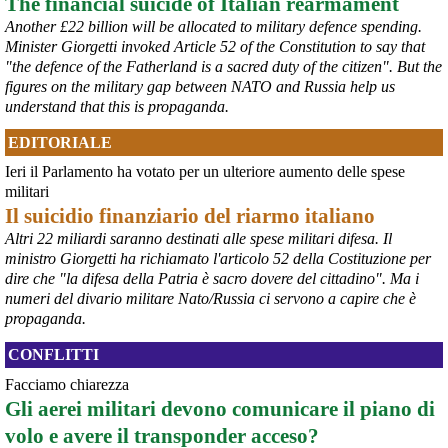
The financial suicide of Italian rearmament
#
ILVA
#
Taranto
Another £22 billion will be allocated to military defence spending.
Minister Giorgetti invoked Article 52 of the Constitution to say that
"the defence of the Fatherland is a sacred duty of the citizen". But the
figures on the military gap between NATO and Russia help us
understand that this is propaganda.
EDITORIALE
Ieri il Parlamento ha votato per un ulteriore aumento delle spese
militari
Il suicidio finanziario del riarmo italiano
Altri 22 miliardi saranno destinati alle spese militari difesa. Il
@peacelink
 - 
6/8/2026 21:35
ministro Giorgetti ha richiamato l'articolo 52 della Costituzione per
Ultimi cento milioni di euro per l’ex Ilva, poi non saranno più 
dire che "la difesa della Patria è sacro dovere del cittadino". Ma i
possibili nuovi aiuti di Stato. Lo ha confermato il ministro Adolfo 
numeri del divario militare Nato/Russia ci servono a capire che è
Urso durante l’incontro al Mimit con le imprese dell’indotto: la 
propaganda.
tranche conclusiva del prestito autorizzato dall’Unione europea 
dovrà essere erogata entro il 9 agosto e restituita dal futuro 
CONFLITTI
acquirente.
Fonte: Studio100
Facciamo chiarezza
#
ILVA
#
UE
Gli aerei militari devono comunicare il piano di
volo e avere il transponder acceso?
@peacelink
 - 
6/8/2026 21:08