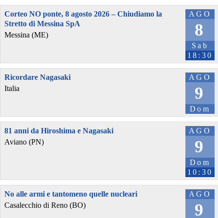
Corteo NO ponte, 8 agosto 2026 – Chiudiamo la
AGO
Stretto di Messina SpA
8
Messina (ME)
Sab
18:30
Ricordare Nagasaki
AGO
9
Italia
Dom
81 anni da Hiroshima e Nagasaki
AGO
9
Aviano (PN)
Dom
10:30
No alle armi e tantomeno quelle nucleari
AGO
9
Casalecchio di Reno (BO)