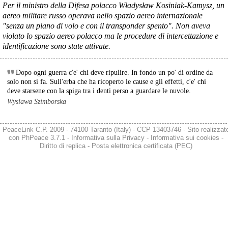
Il governatore di Puglia Decaro esce dal vertice al Mimit più 
Per il ministro della Difesa polacco Władysław Kosiniak-Kamysz, un
preoccupato di come era entrato, lamentando l’assenza di certezze 
aereo militare russo operava nello spazio aereo internazionale
sulla procedura di gara e ribadendo la necessità di un ruolo diretto 
"senza un piano di volo e con il transponder spento". Non aveva
dello Stato.
violato lo spazio aereo polacco ma le procedure di intercettazione e
Anche il sindaco di Taranto, Bitetti, chiede un piano industriale 
identificazione sono state attivate.
chiaro, garanzie sulla salute e strumenti di tutela per i lavoratori 
dell’area a freddo. La Provincia parla di un tavolo “senza decisioni”.
Fonte: Cronache Tarantine 
Dopo ogni guerra c'e' chi deve ripulire. In fondo un po' di ordine da
#
ILVA
solo non si fa. Sull'erba che ha ricoperto le cause e gli effetti, c'e' chi
deve starsene con la spiga tra i denti perso a guardare le nuvole.
@peacelink
 - 
6/8/2026 21:08
Wyslawa Szimborska
cronachetarantine.it/index.php
Il ministro ha ribadito che il Governo applicherà la sentenza, ma 
agirà per evitare quella che i sindacati definiscono una “bomba 
PeaceLink C.P. 2009 - 74100 Taranto (Italy) - CCP 13403746 - Sito realizzat
sociale”, tutelando i lavoratori dell’Ilva e dell’indotto e garantendo la 
con
PhPeace 3.7.1
-
Informativa sulla Privacy
-
Informativa sui cookies
-
continuità produttiva degli stabilimenti a valle.
Diritto di replica
-
Posta elettronica certificata (PEC)
#
ILVA