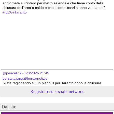
aggiornata sull’intero perimetro aziendale che tiene conto della 
chiusura dell’area a caldo e che i commissari stanno valutando”.
#
ILVA
#
Taranto
@peacelink
 - 
6/8/2026 21:45
borsaitaliana.it/borsa/notizie
Si sta ragionando su un piano B per Taranto dopo la chiusura 
dell’area a caldo dell’ILVA?
Registrati su sociale.network
#
ILVA
#
Taranto
@peacelink
 - 
6/8/2026 21:41
Dal sito
cronachetarantine.it/index.php
il Governo ha manifestato l’intenzione di predisporre un 