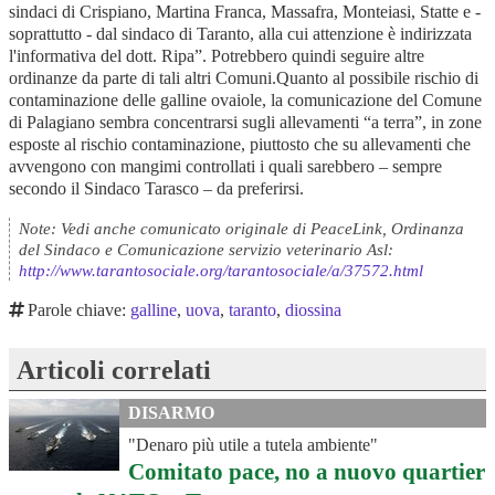
sindaci di Crispiano, Martina Franca, Massafra, Monteiasi, Statte e -
soprattutto - dal sindaco di Taranto, alla cui attenzione è indirizzata
l'informativa del dott. Ripa”. Potrebbero quindi seguire altre
ordinanze da parte di tali altri Comuni.Quanto al possibile rischio di
contaminazione delle galline ovaiole, la comunicazione del Comune
di Palagiano sembra concentrarsi sugli allevamenti “a terra”, in zone
esposte al rischio contaminazione, piuttosto che su allevamenti che
avvengono con mangimi controllati i quali sarebbero – sempre
secondo il Sindaco Tarasco – da preferirsi.
Note: Vedi anche comunicato originale di PeaceLink, Ordinanza
del Sindaco e Comunicazione servizio veterinario Asl:
http://www.tarantosociale.org/tarantosociale/a/37572.html
Parole chiave:
galline
,
uova
,
taranto
,
diossina
Articoli correlati
DISARMO
"Denaro più utile a tutela ambiente"
Comitato pace, no a nuovo quartier