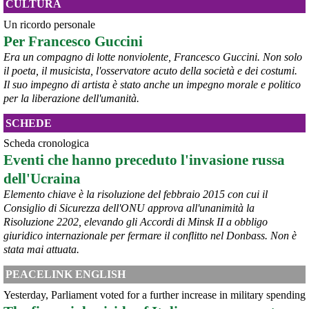
provvedimento straordinario per attenuare le conseguenze 
CULTURA
economiche e sociali della prevista fermata dell’area a caldo e ha 
Un ricordo personale
chiesto alle rappresentanze del territorio di formulare proposte 
Per Francesco Guccini
concrete per definirne i contenuti. Casartigiani valuta positivamente 
questa disponibilità.
Era un compagno di lotte nonviolente, Francesco Guccini. Non solo
#
ILVA
#
Taranto
il poeta, il musicista, l'osservatore acuto della società e dei costumi.
Il suo impegno di artista è stato anche un impegno morale e politico
per la liberazione dell'umanità.
SCHEDE
Scheda cronologica
Eventi che hanno preceduto l'invasione russa
dell'Ucraina
Elemento chiave è la risoluzione del febbraio 2015 con cui il
Consiglio di Sicurezza dell'ONU approva all'unanimità la
Risoluzione 2202, elevando gli Accordi di Minsk II a obbligo
@peacelink
 - 
6/8/2026 21:36
giuridico internazionale per fermare il conflitto nel Donbass. Non è
giornalerossoblu.it/ex-ilva-sc
stata mai attuata.
Nel tavolo convocato al Ministero delle Imprese e del Made in Italy, 
il Governo ha annunciato l’intenzione di predisporre un 
PEACELINK ENGLISH
provvedimento straordinario per attenuare le conseguenze 
Yesterday, Parliament voted for a further increase in military spending
economiche e sociali dello stop dell’area a caldo, invitando le 
rappresentanze del territorio a presentare proposte operative.