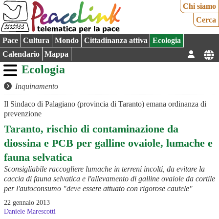
Chi siamo
Cerca
Pace
Cultura
Mondo
Cittadinanza attiva
Ecologia
Calendario
Mappa
Ecologia
Inquinamento
Il Sindaco di Palagiano (provincia di Taranto) emana ordinanza di
prevenzione
Taranto, rischio di contaminazione da
diossina e PCB per galline ovaiole, lumache e
fauna selvatica
Sconsigliabile raccogliere lumache in terreni incolti, da evitare la
caccia di fauna selvatica e l'allevamento di galline ovaiole da cortile
per l'autoconsumo "deve essere attuato con rigorose cautele"
22 gennaio 2013
Daniele Marescotti