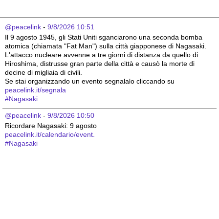
@peacelink
 - 
9/8/2026 10:51
Il 9 agosto 1945, gli Stati Uniti sganciarono una seconda bomba 
atomica (chiamata "Fat Man") sulla città giapponese di Nagasaki. 
L'attacco nucleare avvenne a tre giorni di distanza da quello di 
Hiroshima, distrusse gran parte della città e causò la morte di 
decine di migliaia di civili.
Se stai organizzando un evento segnalalo cliccando su 
peacelink.it/segnala
#
Nagasaki
@peacelink
 - 
9/8/2026 10:50
Ricordare Nagasaki: 9 agosto 
peacelink.it/calendario/event.
#
Nagasaki