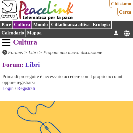
Chi siamo
Cerca
Pace
Cultura
Mondo
Cittadinanza attiva
Ecologia
Calendario
Mappa
Cultura
Forums
>
Libri
> Proponi una nuova discussione
Forum:
Libri
Prima di proseguire è necessario accedere con il proprio account
oppure registrarsi
Login
/
Registrati