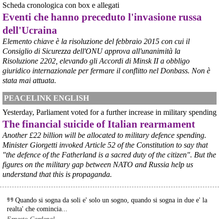
Scheda cronologica con box e allegati
Eventi che hanno preceduto l'invasione russa
dell'Ucraina
Elemento chiave è la risoluzione del febbraio 2015 con cui il
Consiglio di Sicurezza dell'ONU approva all'unanimità la
Risoluzione 2202, elevando gli Accordi di Minsk II a obbligo
giuridico internazionale per fermare il conflitto nel Donbass. Non è
stata mai attuata.
PEACELINK ENGLISH
Yesterday, Parliament voted for a further increase in military spending
The financial suicide of Italian rearmament
Another £22 billion will be allocated to military defence spending.
@peacelink
 - 
8/8/2026 9:16
Minister Giorgetti invoked Article 52 of the Constitution to say that
L'OPAC SBN (Online Public Access Catalogue del Servizio 
"the defence of the Fatherland is a sacred duty of the citizen". But the
Bibliotecario Nazionale) è il catalogo collettivo che raccoglie il 
figures on the military gap between NATO and Russia help us
patrimonio di oltre 7.500 biblioteche italiane (statali, universitarie, di 
understand that this is propaganda.
enti locali, scolastiche e di istituzioni pubbliche e private).
È lo strumento principale in Italia per cercare un libro, una rivista o 
un altro documento e scoprire in quale biblioteca si trova.
Quando si sogna da soli e' solo un sogno, quando si sogna in due e' la
#
libri
#
cultura
realta' che comincia...