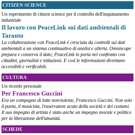
#
dirittiglobali
#
Palestina
CITIZEN SCIENCE
@peacelink
 - 
9/8/2026 10:43
Un esperimento di citizen science per il controllo dell'inquinamento
Ivrea, 232° Presidio per la Pace di Sabato 8° agosto 2026 - Report 
industriale
fotografico
Il lavoro con PeaceLink sui dati ambientali di
#
pace
#
pcknews
#
Ivrea
Taranto
La collaborazione con PeaceLink è cresciuta da controlli sui dati
ambientali a un sistema continuativo di analisi e allerta. Omniscope
prepara e conserva il dato; PeaceLink lo porta nel confronto con
cittadini, giornalisti e istituzioni. E così le informazioni diventano
accessibili e verificabili.
CULTURA
Un ricordo personale
Per Francesco Guccini
Era un compagno di lotte nonviolente, Francesco Guccini. Non solo
il poeta, il musicista, l'osservatore acuto della società e dei costumi.
Il suo impegno di artista è stato anche un impegno morale e politico
per la liberazione dell'umanità.
SCHEDE