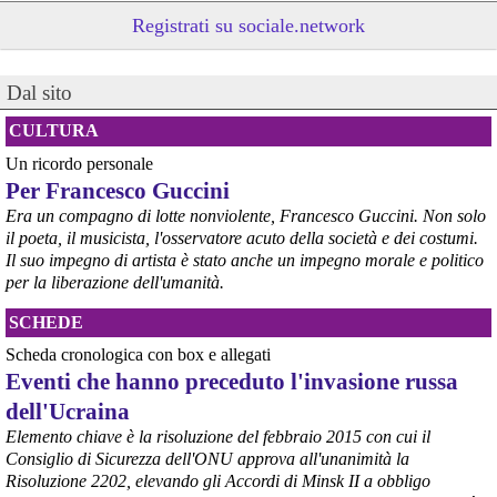
Registrati su sociale.network
Dal sito
CULTURA
Un ricordo personale
@peacelink
 - 
6/8/2026 21:53
Per Francesco Guccini
askanews.it/2026/08/05/ex-ilva
“Dal confronto con tutti gli attori e dai contributi raccolti il Governo 
Era un compagno di lotte nonviolente, Francesco Guccini. Non solo
elaborerà, come concordato a Palazzo Chigi, un piano straordinario 
il poeta, il musicista, l'osservatore acuto della società e dei costumi.
per Taranto”, avrebbe detto il ministro Urso.
Il suo impegno di artista è stato anche un impegno morale e politico
#
Taranto
#
ILVA
per la liberazione dell'umanità.
@peacelink
 - 
6/8/2026 21:50
SCHEDE
corriereditaranto.it/2026/08/0
Aprendo i lavori, il ministro Urso ha sottolineato come il Governo 
Scheda cronologica con box e allegati
debba necessariamente prendere atto della decisione della Corte 
Eventi che hanno preceduto l'invasione russa
d’Appello di Milano, ricordando che il provvedimento è già stato 
dell'Ucraina
inserito nella data room della procedura di vendita. “Alla luce del 
nuovo scenario – ha spiegato – Jindal ha presentato una proposta 
Elemento chiave è la risoluzione del febbraio 2015 con cui il
aggiornata sull’intero perimetro aziendale che tiene conto della 
Consiglio di Sicurezza dell'ONU approva all'unanimità la
chiusura dell’area a caldo e che i commissari stanno valutando”.
Risoluzione 2202, elevando gli Accordi di Minsk II a obbligo
#
ILVA
#
Taranto