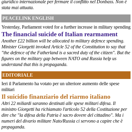
giuridico internazionale per fermare il conflitto nel Donbass. Non è
stata mai attuata.
PEACELINK ENGLISH
Yesterday, Parliament voted for a further increase in military spending
The financial suicide of Italian rearmament
Another £22 billion will be allocated to military defence spending.
Minister Giorgetti invoked Article 52 of the Constitution to say that
"the defence of the Fatherland is a sacred duty of the citizen". But the
figures on the military gap between NATO and Russia help us
understand that this is propaganda.
@peacelink
 - 
6/8/2026 21:45
EDITORIALE
borsaitaliana.it/borsa/notizie
Si sta ragionando su un piano B per Taranto dopo la chiusura 
Ieri il Parlamento ha votato per un ulteriore aumento delle spese
dell’area a caldo dell’ILVA?
militari
#
ILVA
#
Taranto
Il suicidio finanziario del riarmo italiano
@peacelink
 - 
6/8/2026 21:41
Altri 22 miliardi saranno destinati alle spese militari difesa. Il
cronachetarantine.it/index.php
ministro Giorgetti ha richiamato l'articolo 52 della Costituzione per
il Governo ha manifestato l’intenzione di predisporre un 
dire che "la difesa della Patria è sacro dovere del cittadino". Ma i
provvedimento straordinario per attenuare le conseguenze 
numeri del divario militare Nato/Russia ci servono a capire che è
economiche e sociali della prevista fermata dell’area a caldo e ha 
propaganda.
chiesto alle rappresentanze del territorio di formulare proposte 