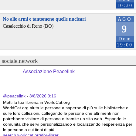
10:30
No alle armi e tantomeno quelle nucleari
AGO
9
Casalecchio di Reno (BO)
Dom
19:00
sociale.network
Associazione Peacelink
@peacelink
 - 
8/8/2026 9:16
Metti la tua libreria in WorldCat.org
WorldCat.org aiuta le persone a saperne di più sulle biblioteche e 
sulle loro collezioni, collegando le persone che altrimenti non 
potrebbero visitare di persona o tramite un sito web. Espande le 
comunità che servi personalizzando e localizzando l'esperienza per 
le persone a cui tieni di più.
search.worldcat.org/for-librar