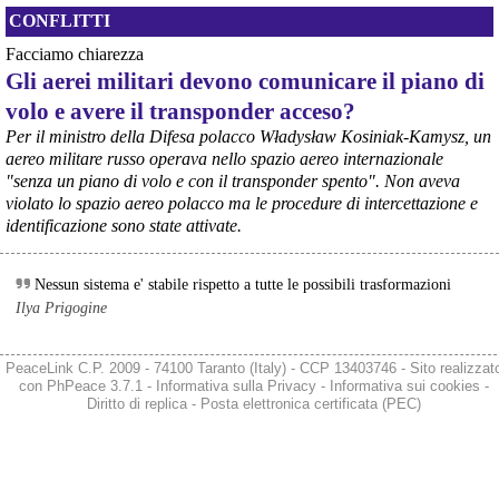
concrete per definirne i contenuti. Casartigiani valuta positivamente 
CONFLITTI
questa disponibilità.
#
ILVA
#
Taranto
Facciamo chiarezza
Gli aerei militari devono comunicare il piano di
volo e avere il transponder acceso?
Per il ministro della Difesa polacco Władysław Kosiniak-Kamysz, un
aereo militare russo operava nello spazio aereo internazionale
"senza un piano di volo e con il transponder spento". Non aveva
violato lo spazio aereo polacco ma le procedure di intercettazione e
identificazione sono state attivate.
Nessun sistema e' stabile rispetto a tutte le possibili trasformazioni
Ilya Prigogine
@peacelink
 - 
6/8/2026 21:36
giornalerossoblu.it/ex-ilva-sc
Nel tavolo convocato al Ministero delle Imprese e del Made in Italy, 
PeaceLink C.P. 2009 - 74100 Taranto (Italy) - CCP 13403746 - Sito realizzat
il Governo ha annunciato l’intenzione di predisporre un 
con
PhPeace 3.7.1
-
Informativa sulla Privacy
-
Informativa sui cookies
-
provvedimento straordinario per attenuare le conseguenze 
Diritto di replica
-
Posta elettronica certificata (PEC)
economiche e sociali dello stop dell’area a caldo, invitando le 
rappresentanze del territorio a presentare proposte operative.
#
ILVA
#
Taranto