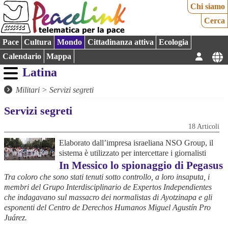
Chi siamo
Cerca
Pace
Cultura
Mondo
Cittadinanza attiva
Ecologia
Calendario
Mappa
Latina
Militari
>
Servizi segreti
Servizi segreti
18 Articoli
Elaborato dall’impresa israeliana NSO Group, il
sistema è utilizzato per intercettare i giornalisti
In Messico lo spionaggio di Pegasus
Tra coloro che sono stati tenuti sotto controllo, a loro insaputa, i
membri del Grupo Interdisciplinario de Expertos Independientes
che indagavano sul massacro dei normalistas di Ayotzinapa e gli
esponenti del Centro de Derechos Humanos Miguel Agustín Pro
Juárez.