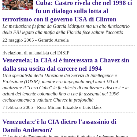
Cuba: Castro rivela che nel 1998 ci
fu un dialogo sulla lotta al
terrorismo con il governo USA di Clinton
La mediazione fu fatta da García Márquez ma un alto funzioanrio
della FBI legato alla mafia della Florida fece saltare l'accordo
22 maggio 2005 - Gerardo Arreola
rivelazioni di un'analista del DISIP
Venezuela; la CIA si è interessata a Chavez sin
dalla sua uscita dal carcere nel 1994
Una specialista della Direzione dei Servizi di Intellegence e
Protezione (DISIP), mentre era impegnata negl ianni '90 ad
analizzare il "caso Cuba" le fu chiesto di analizzare i discorsi e le
azioni del tenente colonnello fino a che fu assegnat nel 1996
esclusivamente a valutare Chavez in profondità
7 febbraio 2005 - Rosa Miriam Elizalde e Luis Báez
Venezuela:c'è la CIA dietro l'assassinio di
Danilo Anderson?
Gli autori dell'attentato in cui è morto il giudice Anderson hanno