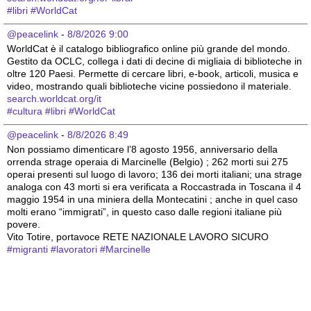
#
libri
#
WorldCat
@peacelink
 - 
8/8/2026 9:00
WorldCat è il catalogo bibliografico online più grande del mondo. 
Gestito da OCLC, collega i dati di decine di migliaia di biblioteche in 
oltre 120 Paesi. Permette di cercare libri, e-book, articoli, musica e 
video, mostrando quali biblioteche vicine possiedono il materiale.
search.worldcat.org/it
#
cultura
#
libri
#
WorldCat
@peacelink
 - 
8/8/2026 8:49
Non possiamo dimenticare l’8 agosto 1956, anniversario della 
orrenda strage operaia di Marcinelle (Belgio) ; 262 morti sui 275 
operai presenti sul luogo di lavoro; 136 dei morti italiani; una strage 
analoga con 43 morti si era verificata a Roccastrada in Toscana il 4 
maggio 1954 in una miniera della Montecatini ; anche in quel caso 
molti erano “immigrati”, in questo caso dalle regioni italiane più 
povere.
Vito Totire, portavoce RETE NAZIONALE LAVORO SICURO
#
migranti
#
lavoratori
#
Marcinelle