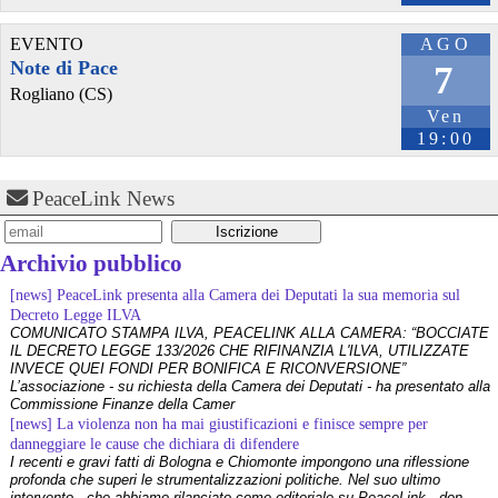
EVENTO
AGO
@peacelink
 - 
6/8/2026 7:50
Note di Pace
retepacedisarmo.org/2026/missi
7
Il Parlamento è stato tenuto praticamente all’oscuro del 
Rogliano (CS)
dispiegamento di uomini e mezzi verso il regno saudita e in un 
Ven
contesto di conflitto aperto nella regione.
19:00
#
disarmo
#
noguerra
#
pcknews
PeaceLink News
Archivio pubblico
[news] PeaceLink presenta alla Camera dei Deputati la sua memoria sul
Decreto Legge ILVA
COMUNICATO STAMPA ILVA, PEACELINK ALLA CAMERA: “BOCCIATE
IL DECRETO LEGGE 133/2026 CHE RIFINANZIA L'ILVA, UTILIZZATE
INVECE QUEI FONDI PER BONIFICA E RICONVERSIONE”
L’associazione - su richiesta della Camera dei Deputati - ha presentato alla
Commissione Finanze della Camer
@peacelink
 - 
6/8/2026 5:38
[news] La violenza non ha mai giustificazioni e finisce sempre per
ilmanifesto.it/guerra-a-debito
danneggiare le cause che dichiara di difendere
Ieri il parlamento ha approvato le risoluzioni della maggioranza che 
I recenti e gravi fatti di Bologna e Chiomonte impongono una riflessione
impegnano il governo ad avviare le procedure per chiedere 
profonda che superi le strumentalizzazioni politiche. Nel suo ultimo
all’Unione europea di attivare la clausola di salvaguardia nazionale 
intervento - che abbiamo rilanciato come editoriale su PeaceLink - don