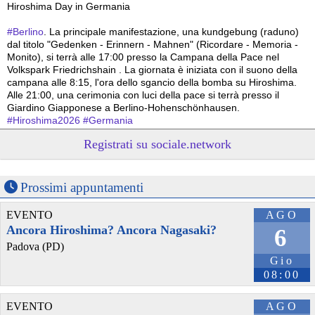
Hiroshima Day in Germania 
#
Berlino
. La principale manifestazione, una kundgebung (raduno) 
dal titolo "Gedenken - Erinnern - Mahnen" (Ricordare - Memoria - 
Monito), si terrà alle 17:00 presso la Campana della Pace nel 
Volkspark Friedrichshain . La giornata è iniziata con il suono della 
campana alle 8:15, l'ora dello sgancio della bomba su Hiroshima. 
Alle 21:00, una cerimonia con luci della pace si terrà presso il 
Giardino Giapponese a Berlino-Hohenschönhausen.
#
Hiroshima2026
#
Germania
Registrati su sociale.network
@peacelink
 - 
6/8/2026 8:44
Hiroshima Day in Germania 
#
Hannover
: la città offre un programma particolarmente ricco e 
articolato. La commemorazione ufficiale è iniziata alle 8:00 con una 
Prossimi appuntamenti
cerimonia presso la Aegidienkirche , seguita da una meditazione 
sonora e da una funzione multireligiosa per la pace nel pomeriggio. 
EVENTO
AGO
In serata, la città ospiterà proiezioni di documentari al Neues 
Ancora Hiroshima? Ancora Nagasaki?
6
Rathaus e, alle 22:00, un suggestivo momento di ricordo con il 
Padova (PD)
lancio di lanterne di carta sullo stagno Maschteich.
Gio
#
Hiroshima2026
#
Germania
08:00
@peacelink
 - 
6/8/2026 8:42
In Germania le commemorazioni dell'81° anniversario di Hiroshima 
EVENTO
AGO
sono numerose e capillari, coinvolgendo grandi città e piccole 