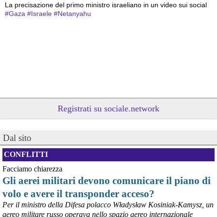
La precisazione del primo ministro israeliano in un video sui social
#
Gaza
#
Israele
#
Netanyahu
Registrati su sociale.network
@peacelink
 - 
5/8/2026 12:47
Dal sito
nigrizia.it/notizia/kenya-abus
La piantagione di ananas della Del Monte in Kenya – una 
CONFLITTI
quarantina di chilometri quadrati nelle contee di Kiambu e 
Murang’a, pochi chilometri a nord-est di Nairobi – continua a fare 
Facciamo chiarezza
notizia per le gravi violazioni dei diritti umani della popolazione 
Gli aerei militari devono comunicare il piano di
locale. Violazioni che vengono denunciate da decenni senza che le 
volo e avere il transponder acceso?
parole di condanna degli stessi vertici della multinazionale e i 
provvedimenti che ne conseguono si traducano in fatti.
Per il ministro della Difesa polacco Władysław Kosiniak-Kamysz, un
#
dirittiglobali
#
Kenya
aereo militare russo operava nello spazio aereo internazionale