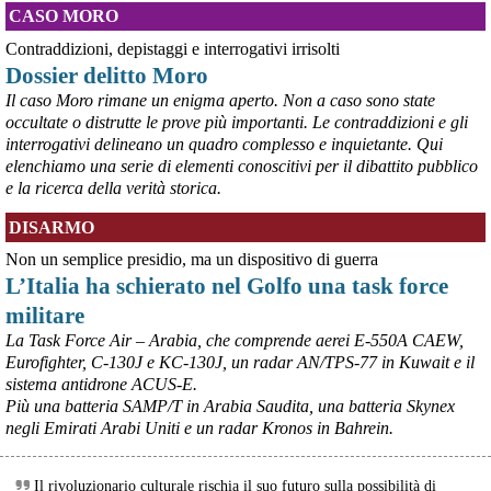
CASO MORO
Contraddizioni, depistaggi e interrogativi irrisolti
@peacelink
 - 
5/8/2026 8:36
Dossier delitto Moro
youtu.be/9mhDGiNnJ0s
Il caso Moro rimane un enigma aperto. Non a caso sono state
Contrariamente a quanto diffuso da molti media, la Russia 
mantiene l’iniziativa militare in Ucraina.
occultate o distrutte le prove più importanti. Le contraddizioni e gli
#
Ucraina
interrogativi delineano un quadro complesso e inquietante. Qui
elenchiamo una serie di elementi conoscitivi per il dibattito pubblico
e la ricerca della verità storica.
DISARMO
Non un semplice presidio, ma un dispositivo di guerra
L’Italia ha schierato nel Golfo una task force
militare
La Task Force Air – Arabia, che comprende aerei E-550A CAEW,
Eurofighter, C-130J e KC-130J, un radar AN/TPS-77 in Kuwait e il
sistema antidrone ACUS-E.
@peacelink
 - 
5/8/2026 7:41
Più una batteria SAMP/T in Arabia Saudita, una batteria Skynex
Bombe sull'ospedale pediatrico di Zaporizhzhia, l'Unicef: "Stop agli 
negli Emirati Arabi Uniti e un radar Kronos in Bahrein.
attacchi sui bambini". (Rainews)
Bambini uccisi dalle bombe russe e ucraine, l'Unicef: "Stop agli 
attacchi sui minori"
Il rivoluzionario culturale rischia il suo futuro sulla possibilità di