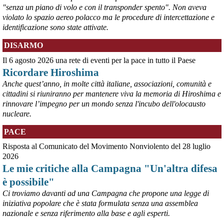
"senza un piano di volo e con il transponder spento". Non aveva
violato lo spazio aereo polacco ma le procedure di intercettazione e
identificazione sono state attivate.
DISARMO
Il 6 agosto 2026 una rete di eventi per la pace in tutto il Paese
Ricordare Hiroshima
Anche quest’anno, in molte città italiane, associazioni, comunità e
cittadini si riuniranno per mantenere viva la memoria di Hiroshima e
rinnovare l’impegno per un mondo senza l'incubo dell'olocausto
@peacelink
 - 
5/8/2026 10:06
nucleare.
Marcia per la pace in Puglia
#
pace
#
calendario
PACE
Risposta al Comunicato del Movimento Nonviolento del 28 luglio
2026
Le mie critiche alla Campagna "Un'altra difesa
è possibile"
Ci troviamo davanti ad una Campagna che propone una legge di
iniziativa popolare che è stata formulata senza una assemblea
nazionale e senza riferimento alla base e agli esperti.