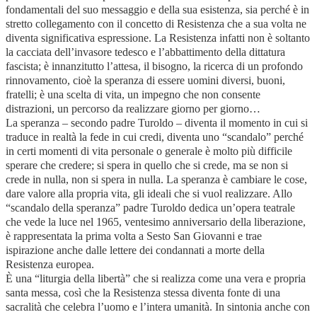
fondamentali del suo messaggio e della sua esistenza, sia perché è in
stretto collegamento con il concetto di Resistenza che a sua volta ne
diventa significativa espressione. La Resistenza infatti non è soltanto
la cacciata dell’invasore tedesco e l’abbattimento della dittatura
fascista; è innanzitutto l’attesa, il bisogno, la ricerca di un profondo
rinnovamento, cioè la speranza di essere uomini diversi, buoni,
fratelli; è una scelta di vita, un impegno che non consente
distrazioni, un percorso da realizzare giorno per giorno…
La speranza – secondo padre Turoldo – diventa il momento in cui si
traduce in realtà la fede in cui credi, diventa uno “scandalo” perché
in certi momenti di vita personale o generale è molto più difficile
sperare che credere; si spera in quello che si crede, ma se non si
crede in nulla, non si spera in nulla. La speranza è cambiare le cose,
dare valore alla propria vita, gli ideali che si vuol realizzare. Allo
“scandalo della speranza” padre Turoldo dedica un’opera teatrale
che vede la luce nel 1965, ventesimo anniversario della liberazione,
è rappresentata la prima volta a Sesto San Giovanni e trae
ispirazione anche dalle lettere dei condannati a morte della
Resistenza europea.
È una “liturgia della libertà” che si realizza come una vera e propria
santa messa, così che la Resistenza stessa diventa fonte di una
sacralità che celebra l’uomo e l’intera umanità. In sintonia anche con