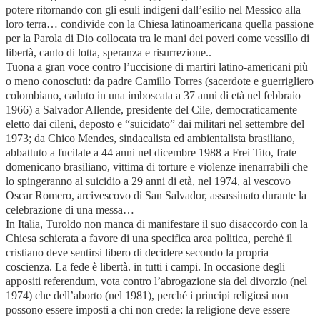
potere ritornando con gli esuli indigeni dall’esilio nel Messico alla
loro terra… condivide con la Chiesa latinoamericana quella passione
per la Parola di Dio collocata tra le mani dei poveri come vessillo di
libertà, canto di lotta, speranza e risurrezione..
Tuona a gran voce contro l’uccisione di martiri latino-americani più
o meno conosciuti: da padre Camillo Torres (sacerdote e guerrigliero
colombiano, caduto in una imboscata a 37 anni di età nel febbraio
1966) a Salvador Allende, presidente del Cile, democraticamente
eletto dai cileni, deposto e “suicidato” dai militari nel settembre del
1973; da Chico Mendes, sindacalista ed ambientalista brasiliano,
abbattuto a fucilate a 44 anni nel dicembre 1988 a Frei Tito, frate
domenicano brasiliano, vittima di torture e violenze inenarrabili che
lo spingeranno al suicidio a 29 anni di età, nel 1974, al vescovo
Oscar Romero, arcivescovo di San Salvador, assassinato durante la
celebrazione di una messa…
In Italia, Turoldo non manca di manifestare il suo disaccordo con la
Chiesa schierata a favore di una specifica area politica, perchè il
cristiano deve sentirsi libero di decidere secondo la propria
coscienza. La fede è libertà. in tutti i campi. In occasione degli
appositi referendum, vota contro l’abrogazione sia del divorzio (nel
1974) che dell’aborto (nel 1981), perché i principi religiosi non
possono essere imposti a chi non crede: la religione deve essere