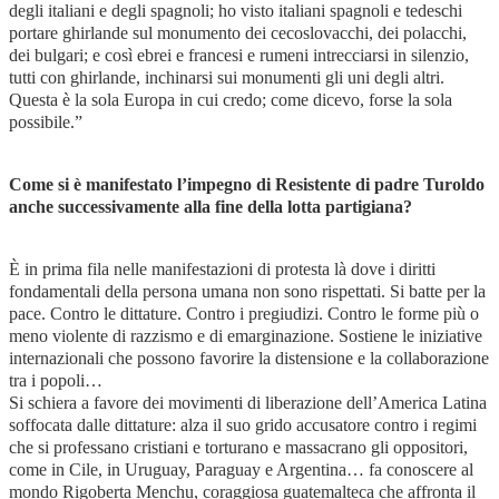
degli italiani e degli spagnoli; ho visto italiani spagnoli e tedeschi
portare ghirlande sul monumento dei cecoslovacchi, dei polacchi,
dei bulgari; e così ebrei e francesi e rumeni intrecciarsi in silenzio,
tutti con ghirlande, inchinarsi sui monumenti gli uni degli altri.
Questa è la sola Europa in cui credo; come dicevo, forse la sola
possibile.”
Come si è manifestato l’impegno di Resistente di padre Turoldo
anche successivamente alla fine della lotta partigiana?
È in prima fila nelle manifestazioni di protesta là dove i diritti
fondamentali della persona umana non sono rispettati. Si batte per la
pace. Contro le dittature. Contro i pregiudizi. Contro le forme più o
meno violente di razzismo e di emarginazione. Sostiene le iniziative
internazionali che possono favorire la distensione e la collaborazione
tra i popoli…
Si schiera a favore dei movimenti di liberazione dell’America Latina
soffocata dalle dittature: alza il suo grido accusatore contro i regimi
che si professano cristiani e torturano e massacrano gli oppositori,
come in Cile, in Uruguay, Paraguay e Argentina… fa conoscere al
mondo Rigoberta Menchu, coraggiosa guatemalteca che affronta il