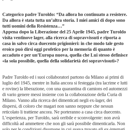
Categorico padre Turoldo: “Da allora ho continuato a resistere.
Da allora è stata tutta un’altra storia. I miei amici di dopo sono
tutti uomini della Resistenza…”
Appena dopo la Liberazione del 25 Aprile 1945, padre Turoldo
visita ventinove lager, alla ricerca di sopravvissuti e riporta a
casa in salvo circa duecento prigionieri: in che modo tale gesto
eroico può dirsi oggi profetico per la memoria di quanto è
accaduto e per un’Europa nuova, quella che Lui stesso definisce
«la sola possibile, quella della solidarietà dei sopravvissuti»?
Padre Turoldo ed i suoi collaboratori partono da Milano ai primi di
luglio del 1945, mentre in Italia ancora si festeggia (tra lacrime e lutti
e rovine) la liberazione, con una quarantina di camions ed automezzi
di vario genere messi insieme con la collaborazione della Curia di
Milano. Vanno alla ricerca dei dimenticati negli ex-lager, dei
dispersi, di coloro che magari non sanno neppure che nessun
reticolato li trattiene ancora. Ne porteranno a casa circa duecento.
L’esperienza, per Turoldo, sarà orribile e sconvolgente: non avrà
difficoltà ad ammettere che non gli sarà possibile dimenticarla. Non
solo per le condizioni disumane in cui aveva trovato gli ex-internati