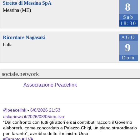
Stretto di Messina SpA
8
Messina (ME)
Sab
18:30
Ricordare Nagasaki
AGO
9
Italia
Dom
sociale.network
Associazione Peacelink
@peacelink
 - 
6/8/2026 21:53
askanews.it/2026/08/05/ex-ilva
“Dal confronto con tutti gli attori e dai contributi raccolti il Governo 
elaborerà, come concordato a Palazzo Chigi, un piano straordinario 
per Taranto”, avrebbe detto il ministro Urso.
#
Taranto
#
ILVA