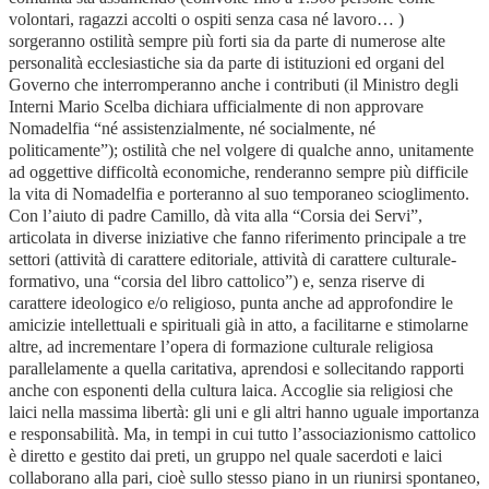
volontari, ragazzi accolti o ospiti senza casa né lavoro… )
sorgeranno ostilità sempre più forti sia da parte di numerose alte
personalità ecclesiastiche sia da parte di istituzioni ed organi del
Governo che interromperanno anche i contributi (il Ministro degli
Interni Mario Scelba dichiara ufficialmente di non approvare
Nomadelfia “né assistenzialmente, né socialmente, né
politicamente”); ostilità che nel volgere di qualche anno, unitamente
ad oggettive difficoltà economiche, renderanno sempre più difficile
la vita di Nomadelfia e porteranno al suo temporaneo scioglimento.
Con l’aiuto di padre Camillo, dà vita alla “Corsia dei Servi”,
articolata in diverse iniziative che fanno riferimento principale a tre
settori (attività di carattere editoriale, attività di carattere culturale-
formativo, una “corsia del libro cattolico”) e, senza riserve di
carattere ideologico e/o religioso, punta anche ad approfondire le
amicizie intellettuali e spirituali già in atto, a facilitarne e stimolarne
altre, ad incrementare l’opera di formazione culturale religiosa
parallelamente a quella caritativa, aprendosi e sollecitando rapporti
anche con esponenti della cultura laica. Accoglie sia religiosi che
laici nella massima libertà: gli uni e gli altri hanno uguale importanza
e responsabilità. Ma, in tempi in cui tutto l’associazionismo cattolico
è diretto e gestito dai preti, un gruppo nel quale sacerdoti e laici
collaborano alla pari, cioè sullo stesso piano in un riunirsi spontaneo,