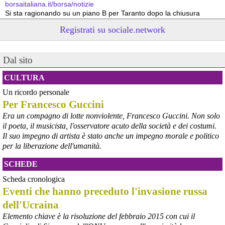
borsaitaliana.it/borsa/notizie
Si sta ragionando su un piano B per Taranto dopo la chiusura 
dell’area a caldo dell’ILVA?
Registrati su sociale.network
#
ILVA
#
Taranto
@peacelink
 - 
6/8/2026 21:41
Dal sito
cronachetarantine.it/index.php
il Governo ha manifestato l’intenzione di predisporre un 
provvedimento straordinario per attenuare le conseguenze 
CULTURA
economiche e sociali della prevista fermata dell’area a caldo e ha 
Un ricordo personale
chiesto alle rappresentanze del territorio di formulare proposte 
Per Francesco Guccini
concrete per definirne i contenuti. Casartigiani valuta positivamente 
questa disponibilità.
Era un compagno di lotte nonviolente, Francesco Guccini. Non solo
#
ILVA
#
Taranto
il poeta, il musicista, l'osservatore acuto della società e dei costumi.
Il suo impegno di artista è stato anche un impegno morale e politico
per la liberazione dell'umanità.
SCHEDE
Scheda cronologica
Eventi che hanno preceduto l'invasione russa
dell'Ucraina
Elemento chiave è la risoluzione del febbraio 2015 con cui il