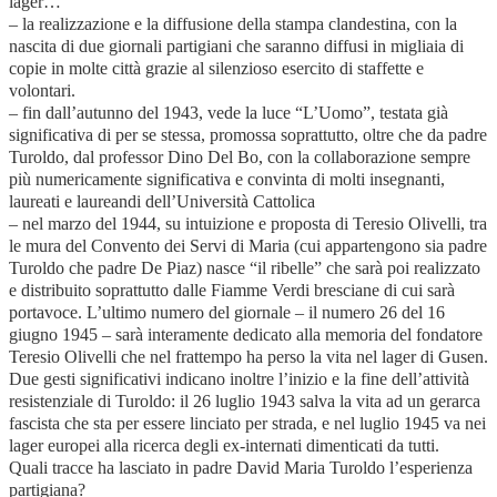
lager…
– la realizzazione e la diffusione della stampa clandestina, con la
nascita di due giornali partigiani che saranno diffusi in migliaia di
copie in molte città grazie al silenzioso esercito di staffette e
volontari.
– fin dall’autunno del 1943, vede la luce “L’Uomo”, testata già
significativa di per se stessa, promossa soprattutto, oltre che da padre
Turoldo, dal professor Dino Del Bo, con la collaborazione sempre
più numericamente significativa e convinta di molti insegnanti,
laureati e laureandi dell’Università Cattolica
– nel marzo del 1944, su intuizione e proposta di Teresio Olivelli, tra
le mura del Convento dei Servi di Maria (cui appartengono sia padre
Turoldo che padre De Piaz) nasce “il ribelle” che sarà poi realizzato
e distribuito soprattutto dalle Fiamme Verdi bresciane di cui sarà
portavoce. L’ultimo numero del giornale – il numero 26 del 16
giugno 1945 – sarà interamente dedicato alla memoria del fondatore
Teresio Olivelli che nel frattempo ha perso la vita nel lager di Gusen.
Due gesti significativi indicano inoltre l’inizio e la fine dell’attività
resistenziale di Turoldo: il 26 luglio 1943 salva la vita ad un gerarca
fascista che sta per essere linciato per strada, e nel luglio 1945 va nei
lager europei alla ricerca degli ex-internati dimenticati da tutti.
Quali tracce ha lasciato in padre David Maria Turoldo l’esperienza
partigiana?