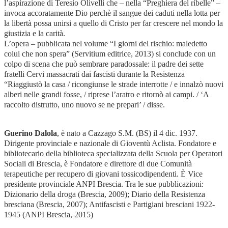
l’aspirazione di Teresio Olivelli che – nella “Preghiera del ribelle” –
invoca accoratamente Dio perchè il sangue dei caduti nella lotta per
la libertà possa unirsi a quello di Cristo per far crescere nel mondo la
giustizia e la carità.
L’opera – pubblicata nel volume “I giorni del rischio: maledetto
colui che non spera” (Servitium editrice, 2013) si conclude con un
colpo di scena che può sembrare paradossale: il padre dei sette
fratelli Cervi massacrati dai fascisti durante la Resistenza
“Riaggiustò la casa / ricongiunse le strade interrotte / e innalzò nuovi
alberi nelle grandi fosse, / riprese l’aratro e ritornò ai campi. / ‘A
raccolto distrutto, uno nuovo se ne prepari’ / disse.
Guerino Dalola
, è nato a Cazzago S.M. (BS) il 4 dic. 1937.
Dirigente provinciale e nazionale di Gioventù Aclista. Fondatore e
bibliotecario della biblioteca specializzata della Scuola per Operatori
Sociali di Brescia, è Fondatore e direttore di due Comunità
terapeutiche per recupero di giovani tossicodipendenti. È Vice
presidente provinciale ANPI Brescia. Tra le sue pubblicazioni:
Dizionario della droga (Brescia, 2009); Diario della Resistenza
bresciana (Brescia, 2007); Antifascisti e Partigiani bresciani 1922-
1945 (ANPI Brescia, 2015)