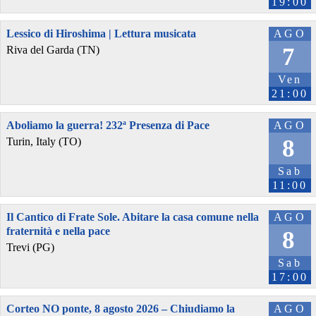
19:00
Lessico di Hiroshima | Lettura musicata
AGO
7
Riva del Garda (TN)
Ven
21:00
Aboliamo la guerra! 232ª Presenza di Pace
AGO
8
Turin, Italy (TO)
Sab
11:00
Il Cantico di Frate Sole. Abitare la casa comune nella
AGO
fraternità e nella pace
8
Trevi (PG)
Sab
17:00
Corteo NO ponte, 8 agosto 2026 – Chiudiamo la
AGO