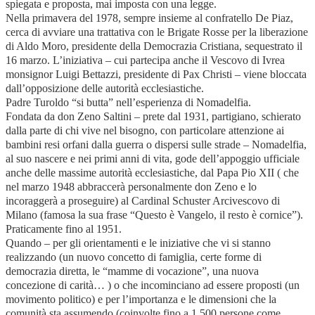
spiegata e proposta, mai imposta con una legge.
Nella primavera del 1978, sempre insieme al confratello De Piaz,
cerca di avviare una trattativa con le Brigate Rosse per la liberazione
di Aldo Moro, presidente della Democrazia Cristiana, sequestrato il
16 marzo. L’iniziativa – cui partecipa anche il Vescovo di Ivrea
monsignor Luigi Bettazzi, presidente di Pax Christi – viene bloccata
dall’opposizione delle autorità ecclesiastiche.
Padre Turoldo “si butta” nell’esperienza di Nomadelfia.
Fondata da don Zeno Saltini – prete dal 1931, partigiano, schierato
dalla parte di chi vive nel bisogno, con particolare attenzione ai
bambini resi orfani dalla guerra o dispersi sulle strade – Nomadelfia,
al suo nascere e nei primi anni di vita, gode dell’appoggio ufficiale
anche delle massime autorità ecclesiastiche, dal Papa Pio XII ( che
nel marzo 1948 abbraccerà personalmente don Zeno e lo
incoraggerà a proseguire) al Cardinal Schuster Arcivescovo di
Milano (famosa la sua frase “Questo è Vangelo, il resto è cornice”).
Praticamente fino al 1951.
Quando – per gli orientamenti e le iniziative che vi si stanno
realizzando (un nuovo concetto di famiglia, certe forme di
democrazia diretta, le “mamme di vocazione”, una nuova
concezione di carità… ) o che incominciano ad essere proposti (un
movimento politico) e per l’importanza e le dimensioni che la
comunità sta assumendo (coinvolte fino a 1.500 persone come