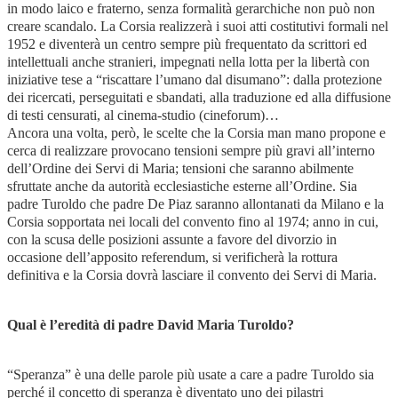
in modo laico e fraterno, senza formalità gerarchiche non può non
creare scandalo. La Corsia realizzerà i suoi atti costitutivi formali nel
1952 e diventerà un centro sempre più frequentato da scrittori ed
intellettuali anche stranieri, impegnati nella lotta per la libertà con
iniziative tese a “riscattare l’umano dal disumano”: dalla protezione
dei ricercati, perseguitati e sbandati, alla traduzione ed alla diffusione
di testi censurati, al cinema-studio (cineforum)…
Ancora una volta, però, le scelte che la Corsia man mano propone e
cerca di realizzare provocano tensioni sempre più gravi all’interno
dell’Ordine dei Servi di Maria; tensioni che saranno abilmente
sfruttate anche da autorità ecclesiastiche esterne all’Ordine. Sia
padre Turoldo che padre De Piaz saranno allontanati da Milano e la
Corsia sopportata nei locali del convento fino al 1974; anno in cui,
con la scusa delle posizioni assunte a favore del divorzio in
occasione dell’apposito referendum, si verificherà la rottura
definitiva e la Corsia dovrà lasciare il convento dei Servi di Maria.
Qual è l’eredità di padre David Maria Turoldo?
“Speranza” è una delle parole più usate a care a padre Turoldo sia
perché il concetto di speranza è diventato uno dei pilastri