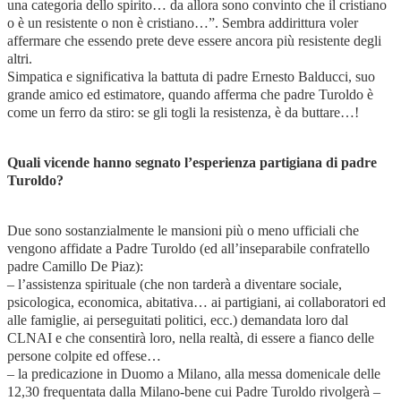
una categoria dello spirito… da allora sono convinto che il cristiano
o è un resistente o non è cristiano…”. Sembra addirittura voler
affermare che essendo prete deve essere ancora più resistente degli
altri.
Simpatica e significativa la battuta di padre Ernesto Balducci, suo
grande amico ed estimatore, quando afferma che padre Turoldo è
come un ferro da stiro: se gli togli la resistenza, è da buttare…!
Quali vicende hanno segnato l’esperienza partigiana di padre
Turoldo?
Due sono sostanzialmente le mansioni più o meno ufficiali che
vengono affidate a Padre Turoldo (ed all’inseparabile confratello
padre Camillo De Piaz):
– l’assistenza spirituale (che non tarderà a diventare sociale,
psicologica, economica, abitativa… ai partigiani, ai collaboratori ed
alle famiglie, ai perseguitati politici, ecc.) demandata loro dal
CLNAI e che consentirà loro, nella realtà, di essere a fianco delle
persone colpite ed offese…
– la predicazione in Duomo a Milano, alla messa domenicale delle
12,30 frequentata dalla Milano-bene cui Padre Turoldo rivolgerà –