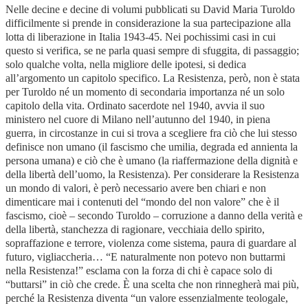
Nelle decine e decine di volumi pubblicati su David Maria Turoldo
difficilmente si prende in considerazione la sua partecipazione alla
lotta di liberazione in Italia 1943-45. Nei pochissimi casi in cui
questo si verifica, se ne parla quasi sempre di sfuggita, di passaggio;
solo qualche volta, nella migliore delle ipotesi, si dedica
all’argomento un capitolo specifico. La Resistenza, però, non è stata
per Turoldo né un momento di secondaria importanza né un solo
capitolo della vita. Ordinato sacerdote nel 1940, avvia il suo
ministero nel cuore di Milano nell’autunno del 1940, in piena
guerra, in circostanze in cui si trova a scegliere fra ciò che lui stesso
definisce non umano (il fascismo che umilia, degrada ed annienta la
persona umana) e ciò che è umano (la riaffermazione della dignità e
della libertà dell’uomo, la Resistenza). Per considerare la Resistenza
un mondo di valori, è però necessario avere ben chiari e non
dimenticare mai i contenuti del “mondo del non valore” che è il
fascismo, cioè – secondo Turoldo – corruzione a danno della verità e
della libertà, stanchezza di ragionare, vecchiaia dello spirito,
sopraffazione e terrore, violenza come sistema, paura di guardare al
futuro, vigliaccheria… “E naturalmente non potevo non buttarmi
nella Resistenza!” esclama con la forza di chi è capace solo di
“buttarsi” in ciò che crede. È una scelta che non rinnegherà mai più,
perché la Resistenza diventa “un valore essenzialmente teologale,