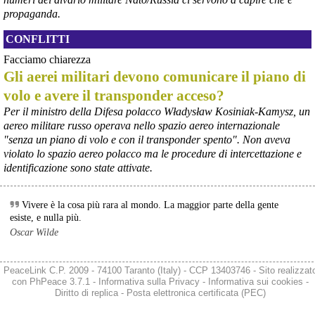
Urso durante l’incontro al Mimit con le imprese dell’indotto: la 
propaganda.
tranche conclusiva del prestito autorizzato dall’Unione europea 
dovrà essere erogata entro il 9 agosto e restituita dal futuro 
CONFLITTI
acquirente.
Fonte: Studio100
Facciamo chiarezza
#
ILVA
#
UE
Gli aerei militari devono comunicare il piano di
volo e avere il transponder acceso?
@peacelink
 - 
6/8/2026 21:08
Il governatore di Puglia Decaro esce dal vertice al Mimit più 
Per il ministro della Difesa polacco Władysław Kosiniak-Kamysz, un
preoccupato di come era entrato, lamentando l’assenza di certezze 
aereo militare russo operava nello spazio aereo internazionale
sulla procedura di gara e ribadendo la necessità di un ruolo diretto 
"senza un piano di volo e con il transponder spento". Non aveva
dello Stato.
violato lo spazio aereo polacco ma le procedure di intercettazione e
Anche il sindaco di Taranto, Bitetti, chiede un piano industriale 
identificazione sono state attivate.
chiaro, garanzie sulla salute e strumenti di tutela per i lavoratori 
dell’area a freddo. La Provincia parla di un tavolo “senza decisioni”.
Fonte: Cronache Tarantine 
Vivere è la cosa più rara al mondo. La maggior parte della gente
#
ILVA
esiste, e nulla più.
Oscar Wilde
@peacelink
 - 
6/8/2026 21:08
cronachetarantine.it/index.php
Il ministro ha ribadito che il Governo applicherà la sentenza, ma 
PeaceLink C.P. 2009 - 74100 Taranto (Italy) - CCP 13403746 - Sito realizzat
agirà per evitare quella che i sindacati definiscono una “bomba 
con
PhPeace 3.7.1
-
Informativa sulla Privacy
-
Informativa sui cookies
-
sociale”, tutelando i lavoratori dell’Ilva e dell’indotto e garantendo la 
Diritto di replica
-
Posta elettronica certificata (PEC)
continuità produttiva degli stabilimenti a valle.
#
ILVA