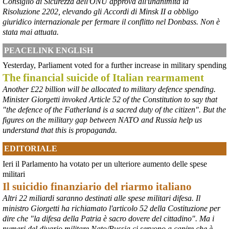
Consiglio di Sicurezza dell'ONU approva all'unanimità la
Risoluzione 2202, elevando gli Accordi di Minsk II a obbligo
@peacelink
 - 
6/8/2026 21:36
giuridico internazionale per fermare il conflitto nel Donbass. Non è
giornalerossoblu.it/ex-ilva-sc
stata mai attuata.
Nel tavolo convocato al Ministero delle Imprese e del Made in Italy, 
il Governo ha annunciato l’intenzione di predisporre un 
PEACELINK ENGLISH
provvedimento straordinario per attenuare le conseguenze 
Yesterday, Parliament voted for a further increase in military spending
economiche e sociali dello stop dell’area a caldo, invitando le 
rappresentanze del territorio a presentare proposte operative.
The financial suicide of Italian rearmament
#
ILVA
#
Taranto
Another £22 billion will be allocated to military defence spending.
Minister Giorgetti invoked Article 52 of the Constitution to say that
"the defence of the Fatherland is a sacred duty of the citizen". But the
figures on the military gap between NATO and Russia help us
understand that this is propaganda.
EDITORIALE
Ieri il Parlamento ha votato per un ulteriore aumento delle spese
militari
Il suicidio finanziario del riarmo italiano
Altri 22 miliardi saranno destinati alle spese militari difesa. Il
@peacelink
 - 
6/8/2026 21:35
ministro Giorgetti ha richiamato l'articolo 52 della Costituzione per
Ultimi cento milioni di euro per l’ex Ilva, poi non saranno più 
dire che "la difesa della Patria è sacro dovere del cittadino". Ma i
possibili nuovi aiuti di Stato. Lo ha confermato il ministro Adolfo 
numeri del divario militare Nato/Russia ci servono a capire che è