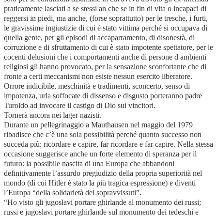
praticamente lasciati a se stessi an che se in fin di vita o incapaci di
reggersi in piedi, ma anche, (forse soprattutto) per le tresche, i furti,
le gravissime ingiustizie di cui è stato vittima perché si occupava di
quella gente, per gli episodi di accaparramento, di disonestà, di
corruzione e di sfruttamento di cui è stato impotente spettatore, per le
cocenti delusioni che i comportamenti anche di persone d ambienti
religiosi gli hanno provocato, per la sensazione sconfortante che di
fronte a certi meccanismi non esiste nessun esercito liberatore.
Orrore indicibile, meschinità e tradimenti, sconcerto, senso di
impotenza, urla soffocate di dissenso e disgusto porteranno padre
Turoldo ad invocare il castigo di Dio sui vincitori.
Tornerà ancora nei lager nazisti.
Durante un pellegrinaggio a Mauthausen nel maggio del 1979
ribadisce che c’è una sola possibilità perché quanto successo non
succeda più: ricordare e capire, far ricordare e far capire. Nella stessa
occasione suggerisce anche un forte elemento di speranza per il
futuro: la possibile nascita di una Europa che abbandoni
definitivamente l’assurdo pregiudizio della propria superiorità nel
mondo (di cui Hitler è stato la più tragica espressione) e diventi
l’Europa “della solidarietà dei sopravvissuti”.
“Ho visto gli jugoslavi portare ghirlande al monumento dei russi;
russi e jugoslavi portare ghirlande sul monumento dei tedeschi e