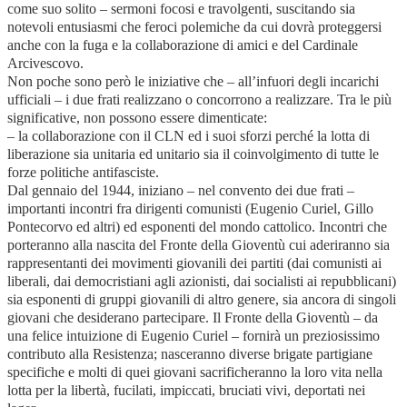
come suo solito – sermoni focosi e travolgenti, suscitando sia
notevoli entusiasmi che feroci polemiche da cui dovrà proteggersi
anche con la fuga e la collaborazione di amici e del Cardinale
Arcivescovo.
Non poche sono però le iniziative che – all’infuori degli incarichi
ufficiali – i due frati realizzano o concorrono a realizzare. Tra le più
significative, non possono essere dimenticate:
– la collaborazione con il CLN ed i suoi sforzi perché la lotta di
liberazione sia unitaria ed unitario sia il coinvolgimento di tutte le
forze politiche antifasciste.
Dal gennaio del 1944, iniziano – nel convento dei due frati –
importanti incontri fra dirigenti comunisti (Eugenio Curiel, Gillo
Pontecorvo ed altri) ed esponenti del mondo cattolico. Incontri che
porteranno alla nascita del Fronte della Gioventù cui aderiranno sia
rappresentanti dei movimenti giovanili dei partiti (dai comunisti ai
liberali, dai democristiani agli azionisti, dai socialisti ai repubblicani)
sia esponenti di gruppi giovanili di altro genere, sia ancora di singoli
giovani che desiderano partecipare. Il Fronte della Gioventù – da
una felice intuizione di Eugenio Curiel – fornirà un preziosissimo
contributo alla Resistenza; nasceranno diverse brigate partigiane
specifiche e molti di quei giovani sacrificheranno la loro vita nella
lotta per la libertà, fucilati, impiccati, bruciati vivi, deportati nei