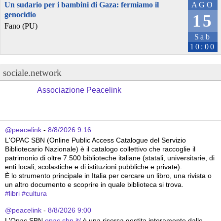
Un sudario per i bambini di Gaza: fermiamo il
AGO
genocidio
15
Fano (PU)
Sab
10:00
sociale.network
Associazione Peacelink
@peacelink
 - 
8/8/2026 9:16
L'OPAC SBN (Online Public Access Catalogue del Servizio 
Bibliotecario Nazionale) è il catalogo collettivo che raccoglie il 
patrimonio di oltre 7.500 biblioteche italiane (statali, universitarie, di 
enti locali, scolastiche e di istituzioni pubbliche e private).
È lo strumento principale in Italia per cercare un libro, una rivista o 
un altro documento e scoprire in quale biblioteca si trova.
#
libri
#
cultura
@peacelink
 - 
8/8/2026 9:00
L'Opac SBN 
opac.sbn.it/
 è una risorsa gestita interamente dalle 