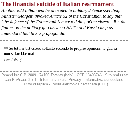
The financial suicide of Italian rearmament
il Governo ha manifestato l’intenzione di predisporre un 
provvedimento straordinario per attenuare le conseguenze 
Another £22 billion will be allocated to military defence spending.
economiche e sociali della prevista fermata dell’area a caldo e ha 
Minister Giorgetti invoked Article 52 of the Constitution to say that
chiesto alle rappresentanze del territorio di formulare proposte 
"the defence of the Fatherland is a sacred duty of the citizen". But the
concrete per definirne i contenuti. Casartigiani valuta positivamente 
figures on the military gap between NATO and Russia help us
questa disponibilità.
understand that this is propaganda.
#
ILVA
#
Taranto
Se tutti si battessero soltanto secondo le proprie opinioni, la guerra
non si farebbe mai.
Lev Tolstoj
PeaceLink C.P. 2009 - 74100 Taranto (Italy) - CCP 13403746 - Sito realizzat
con
PhPeace 3.7.1
-
Informativa sulla Privacy
-
Informativa sui cookies
-
Diritto di replica
-
Posta elettronica certificata (PEC)
@peacelink
 - 
6/8/2026 21:36
giornalerossoblu.it/ex-ilva-sc
Nel tavolo convocato al Ministero delle Imprese e del Made in Italy, 
il Governo ha annunciato l’intenzione di predisporre un 
provvedimento straordinario per attenuare le conseguenze 