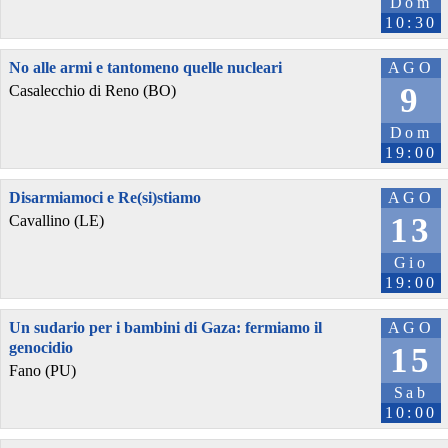
Dom
10:30
No alle armi e tantomeno quelle nucleari
AGO
9
Casalecchio di Reno (BO)
Dom
19:00
Disarmiamoci e Re(si)stiamo
AGO
13
Cavallino (LE)
Gio
19:00
Un sudario per i bambini di Gaza: fermiamo il
AGO
genocidio
15
Fano (PU)
Sab
10:00