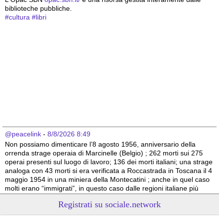
biblioteche pubbliche.
#
cultura
#
libri
@peacelink
 - 
8/8/2026 8:49
Non possiamo dimenticare l’8 agosto 1956, anniversario della 
orrenda strage operaia di Marcinelle (Belgio) ; 262 morti sui 275 
operai presenti sul luogo di lavoro; 136 dei morti italiani; una strage 
analoga con 43 morti si era verificata a Roccastrada in Toscana il 4 
maggio 1954 in una miniera della Montecatini ; anche in quel caso 
molti erano “immigrati”, in questo caso dalle regioni italiane più 
povere.
Registrati su sociale.network
Vito Totire, portavoce RETE NAZIONALE LAVORO SICURO
#
migranti
#
lavoratori
#
Marcinelle