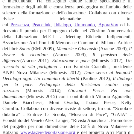
e interculturale. Ha conseguito cinque lauree specialistiche in
formazione degli adulti e consulenza pedagogica nell'ambito delle
scienze della formazione e dell'educazione. Collabora con diverse
riviste telematiche tra
cui
Pressenza
,
Peacelink
,
Ildialogo
,
Unimondo
,
AgoraVox
ed ha
ricevuto il premio per l'impegno civile nel 70esimo Anniversario
della Liberazione M.E.I. - Meeting Etichette Indipendenti,
Associazione Arci Ponti di Memoria e Comune di Milano. Autrice
dei libri:
Sacro
(EMI 2009),
Memorie e Olocausto
(Aracne 2009),
Il
dovere di ricordare
(Aracne 2009),
Il pensiero delle
differenze
(Aracne 2011),
Educazione e pace
(Mimesis 2012),
Un
racconto di vita partigiana
- con Fabrizio Cracolici, presidente
ANPI Nova Milanese (Mimesis 2012),
Dare senso al tempo-Il
Decalogo oggi. Un cammino di libertà
(Paoline 2012),
Il dialogo
per la pace. Pedagogia della Resistenza contro ogni
razzismo
(Mimesis 2014),
Giovanni Pesce. Per non
dimenticare
(Mimesis 2015) con i contributi di Vittorio Agnoletto,
Daniele Biacchessi, Moni Ovadia, Tiziana Pesce, Ketty
Carraffa. Collabora con diverse riviste di settore, tra cui: "Scuola e
didattica" - Editrice La Scuola, "Mosaico di Pace", "GAIA" -
Ecoistituto del Veneto Alex Langer, "Rivista Anarchica". Promotrice
del progetto per non dimenticare delle Città di Nova Milanese e
Bolzano
www.lageredeportazione.org
e del progetto Arci Ponti di