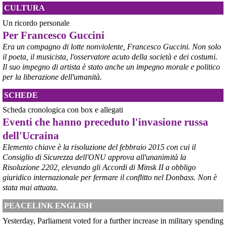
inserito nella data room della procedura di vendita. “Alla luce del 
CULTURA
nuovo scenario – ha spiegato – Jindal ha presentato una proposta 
aggiornata sull’intero perimetro aziendale che tiene conto della 
Un ricordo personale
chiusura dell’area a caldo e che i commissari stanno valutando”.
Per Francesco Guccini
#
ILVA
#
Taranto
Era un compagno di lotte nonviolente, Francesco Guccini. Non solo
il poeta, il musicista, l'osservatore acuto della società e dei costumi.
Il suo impegno di artista è stato anche un impegno morale e politico
per la liberazione dell'umanità.
SCHEDE
Scheda cronologica con box e allegati
Eventi che hanno preceduto l'invasione russa
dell'Ucraina
Elemento chiave è la risoluzione del febbraio 2015 con cui il
Consiglio di Sicurezza dell'ONU approva all'unanimità la
@peacelink
 - 
6/8/2026 21:45
Risoluzione 2202, elevando gli Accordi di Minsk II a obbligo
borsaitaliana.it/borsa/notizie
giuridico internazionale per fermare il conflitto nel Donbass. Non è
Si sta ragionando su un piano B per Taranto dopo la chiusura 
dell’area a caldo dell’ILVA?
stata mai attuata.
#
ILVA
#
Taranto
PEACELINK ENGLISH
@peacelink
 - 
6/8/2026 21:41
Yesterday, Parliament voted for a further increase in military spending
cronachetarantine.it/index.php