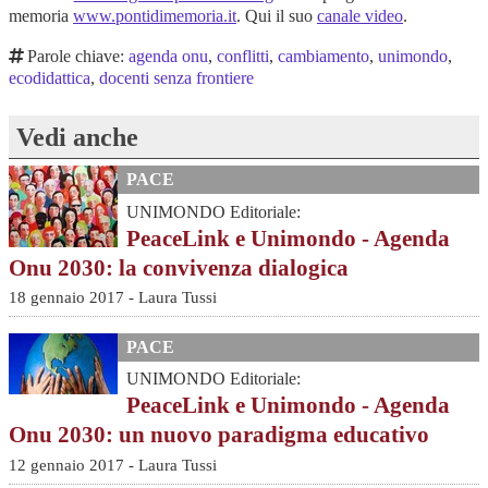
memoria
www.pontidimemoria.it
. Qui il suo
canale video
.
Parole chiave:
agenda onu
,
conflitti
,
cambiamento
,
unimondo
,
ecodidattica
,
docenti senza frontiere
Vedi anche
PACE
UNIMONDO Editoriale:
PeaceLink e Unimondo - Agenda
Onu 2030: la convivenza dialogica
18 gennaio 2017 - Laura Tussi
PACE
UNIMONDO Editoriale:
PeaceLink e Unimondo - Agenda
Onu 2030: un nuovo paradigma educativo
12 gennaio 2017 - Laura Tussi