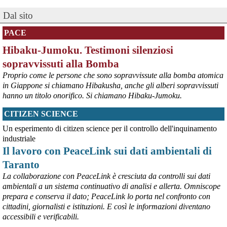
Dal sito
PACE
Hibaku-Jumoku. Testimoni silenziosi
sopravvissuti alla Bomba
Proprio come le persone che sono sopravvissute alla bomba atomica
in Giappone si chiamano Hibakusha, anche gli alberi sopravvissuti
hanno un titolo onorifico. Si chiamano Hibaku-Jumoku.
CITIZEN SCIENCE
@peacelink
 - 
6/8/2026 21:53
askanews.it/2026/08/05/ex-ilva
Un esperimento di citizen science per il controllo dell'inquinamento
“Dal confronto con tutti gli attori e dai contributi raccolti il Governo 
industriale
elaborerà, come concordato a Palazzo Chigi, un piano straordinario 
Il lavoro con PeaceLink sui dati ambientali di
per Taranto”, avrebbe detto il ministro Urso.
Taranto
#
Taranto
#
ILVA
La collaborazione con PeaceLink è cresciuta da controlli sui dati
@peacelink
 - 
6/8/2026 21:50
ambientali a un sistema continuativo di analisi e allerta. Omniscope
corriereditaranto.it/2026/08/0
prepara e conserva il dato; PeaceLink lo porta nel confronto con
Aprendo i lavori, il ministro Urso ha sottolineato come il Governo 
cittadini, giornalisti e istituzioni. E così le informazioni diventano
debba necessariamente prendere atto della decisione della Corte 
accessibili e verificabili.
d’Appello di Milano, ricordando che il provvedimento è già stato 