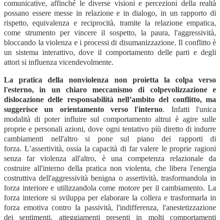
comunicative, affinché le diverse visioni e percezioni della realtà
possano essere messe in relazione e in dialogo, in un rapporto di
rispetto, equivalenza e reciprocità, tramite la relazione empatica,
come strumento per vincere il sospetto, la paura, l'aggressività,
bloccando la violenza e i processi di disumanizzazione. Il conflitto è
un sistema interattivo, dove il comportamento delle parti e degli
attori si influenza vicendevolmente.
La pratica della nonviolenza non proietta la colpa verso
l'esterno, in un chiaro meccanismo di colpevolizzazione e
dislocazione delle responsabilità nell’ambito del conflitto, ma
suggerisce un orientamento verso l'interno
. Infatti l'unica
modalità di poter influire sul comportamento altrui è agire sulle
proprie e personali azioni, dove ogni tentativo più diretto di indurre
cambiamenti nell'altro si pone sul piano dei rapporti di
forza. L’assertività, ossia la capacità di far valere le proprie ragioni
senza far violenza all'altro, è una competenza relazionale da
costruire all'interno della pratica non violenta, che libera l'energia
costruttiva dell'aggressività benigna o assertività, trasformandola in
forza interiore e utilizzandola come motore per il cambiamento. La
forza interiore si sviluppa per elaborare la collera e trasformarla in
forza emotiva contro la passività, l'indifferenza, l'anestetizzazione
dei sentimenti, atteggiamenti presenti in molti comportamenti