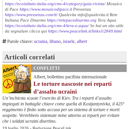
https://ecoistituto-italia.org/cms-4/category/gaia-rivista/
Mosaico
di Pace
https://www.mosaicodipace.it
Pressenza
https://www.pressenza.com/it/
Qualevita info@qualevita.it Rete
Italiana Pace Disarmo
https://retepacedisarmo.org
Tera Aqua
https://ecoistituto-italia.org/cms-4/tera-e-aqua/
Se hai un sito utile
da segnalare clicca qui
https://www.peacelink.it/links/i/2849.html
Parole chiave:
ucraina
,
libano
,
israele
,
albert
Articoli correlati
CONFLITTI
Albert, bollettino pacifista internazionale
Le torture nascoste nei reparti
d’assalto ucraini
Un’inchiesta scuote l’esercito di Kiev. Tra i reparti d’assalto
impiegati in battaglie chiave come quella di Kostjantynivka, il 425º
reggimento è finito sotto accusa per un sistema di torture e morti
sospette. Verrebbero sistemate mine attorno ai reparti per evitare
che i soldati ucraini disertino.
19 luglio 2026 - Redazione PeaceLink