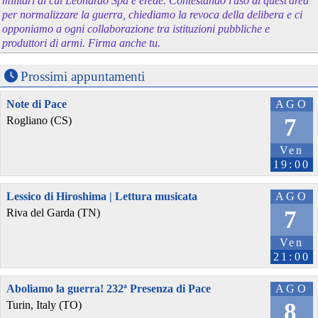
militari di cui Leonardo Spa è erede. Contestando l'uso di quest'area
per normalizzare la guerra, chiediamo la revoca della delibera e ci
opponiamo a ogni collaborazione tra istituzioni pubbliche e
produttori di armi. Firma anche tu.
Prossimi appuntamenti
Note di Pace
AGO
7
Rogliano (CS)
Ven
19:00
Lessico di Hiroshima | Lettura musicata
AGO
7
Riva del Garda (TN)
Ven
21:00
Aboliamo la guerra! 232ª Presenza di Pace
AGO
8
Turin, Italy (TO)