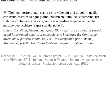
nazionale e senza riferimento alla base e agli esperti.
Anche il sindaco di Taranto, Bitetti, chiede un piano industriale 
chiaro, garanzie sulla salute e strumenti di tutela per i lavoratori 
dell’area a freddo. La Provincia parla di un tavolo “senza decisioni”.
"Noi non morirero mai: siamo cento volte più vivi di voi, in quello
Fonte: Cronache Tarantine 
che siamo costruendo ogni giorno, nonostante tutto. Nelle baracche, nei
#
ILVA
figli che continuano a nascere, senza mai perdere la speranza. Perché
nessuno può uccidere la speranza dei poveri".
@peacelink
 - 
6/8/2026 21:08
Chiara Castellani, Nicaragua, agosto 1987 - La frase è riferita al periodo
cronachetarantine.it/index.php
in cui i governanti americani appoggiavano i terroristi dei Contras per
Il ministro ha ribadito che il Governo applicherà la sentenza, ma 
rovesciare il governo sandinista. Da "Una lampadina per Kimbau",
agirà per evitare quella che i sindacati definiscono una “bomba 
Mondadori, p.160. Ora Chiara Castellani opera a Kimbau in Congo.
sociale”, tutelando i lavoratori dell’Ilva e dell’indotto e garantendo la 
continuità produttiva degli stabilimenti a valle.
#
ILVA
PeaceLink C.P. 2009 - 74100 Taranto (Italy) - CCP 13403746 - Sito realizzat
con
PhPeace 3.7.1
-
Informativa sulla Privacy
-
Informativa sui cookies
-
Diritto di replica
-
Posta elettronica certificata (PEC)