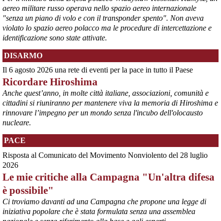
aereo militare russo operava nello spazio aereo internazionale
"senza un piano di volo e con il transponder spento". Non aveva
violato lo spazio aereo polacco ma le procedure di intercettazione e
identificazione sono state attivate.
DISARMO
Il 6 agosto 2026 una rete di eventi per la pace in tutto il Paese
Ricordare Hiroshima
@peacelink
 - 
6/8/2026 21:35
Anche quest’anno, in molte città italiane, associazioni, comunità e
Ultimi cento milioni di euro per l’ex Ilva, poi non saranno più 
cittadini si riuniranno per mantenere viva la memoria di Hiroshima e
possibili nuovi aiuti di Stato. Lo ha confermato il ministro Adolfo 
rinnovare l’impegno per un mondo senza l'incubo dell'olocausto
Urso durante l’incontro al Mimit con le imprese dell’indotto: la 
nucleare.
tranche conclusiva del prestito autorizzato dall’Unione europea 
dovrà essere erogata entro il 9 agosto e restituita dal futuro 
PACE
acquirente.
Fonte: Studio100
Risposta al Comunicato del Movimento Nonviolento del 28 luglio
#
ILVA
#
UE
2026
Le mie critiche alla Campagna "Un'altra difesa
@peacelink
 - 
6/8/2026 21:08
è possibile"
Il governatore di Puglia Decaro esce dal vertice al Mimit più 
preoccupato di come era entrato, lamentando l’assenza di certezze 
Ci troviamo davanti ad una Campagna che propone una legge di
sulla procedura di gara e ribadendo la necessità di un ruolo diretto 
iniziativa popolare che è stata formulata senza una assemblea
dello Stato.