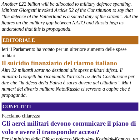
questa disponibilità.
Another £22 billion will be allocated to military defence spending.
#
ILVA
#
Taranto
Minister Giorgetti invoked Article 52 of the Constitution to say that
"the defence of the Fatherland is a sacred duty of the citizen". But the
figures on the military gap between NATO and Russia help us
understand that this is propaganda.
EDITORIALE
Ieri il Parlamento ha votato per un ulteriore aumento delle spese
militari
Il suicidio finanziario del riarmo italiano
Altri 22 miliardi saranno destinati alle spese militari difesa. Il
ministro Giorgetti ha richiamato l'articolo 52 della Costituzione per
@peacelink
 - 
6/8/2026 21:36
dire che "la difesa della Patria è sacro dovere del cittadino". Ma i
numeri del divario militare Nato/Russia ci servono a capire che è
giornalerossoblu.it/ex-ilva-sc
Nel tavolo convocato al Ministero delle Imprese e del Made in Italy, 
propaganda.
il Governo ha annunciato l’intenzione di predisporre un 
provvedimento straordinario per attenuare le conseguenze 
CONFLITTI
economiche e sociali dello stop dell’area a caldo, invitando le 
Facciamo chiarezza
rappresentanze del territorio a presentare proposte operative.
Gli aerei militari devono comunicare il piano di
#
ILVA
#
Taranto
volo e avere il transponder acceso?
Per il ministro della Difesa polacco Władysław Kosiniak-Kamysz, un