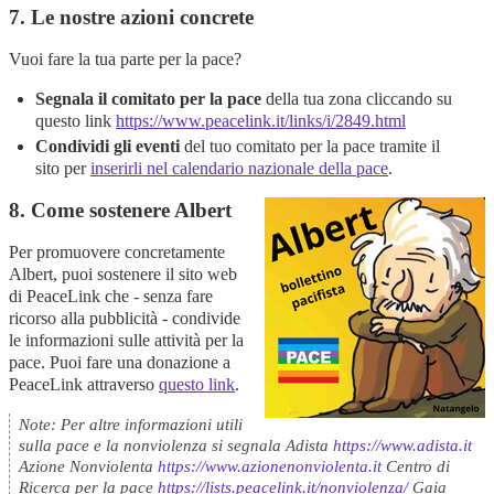
7. Le nostre azioni concrete
Vuoi fare la tua parte per la pace?
Segnala il comitato per la pace
della tua zona cliccando su
questo link
https://www.peacelink.it/links/i/2849.html
Condividi gli eventi
del tuo comitato per la pace tramite il
sito per
inserirli nel calendario nazionale della pace
.
8. Come sostenere Albert
Per promuovere concretamente
Albert, puoi sostenere il sito web
di PeaceLink che - senza fare
ricorso alla pubblicità - condivide
le informazioni sulle attività per la
pace. Puoi fare una donazione a
PeaceLink attraverso
questo
link
.
Note: Per altre informazioni utili
sulla pace e la nonviolenza si segnala Adista
https://www.adista.it
Azione Nonviolenta
https://www.azionenonviolenta.it
Centro di
Ricerca per la pace
https://lists.peacelink.it/nonviolenza/
Gaia