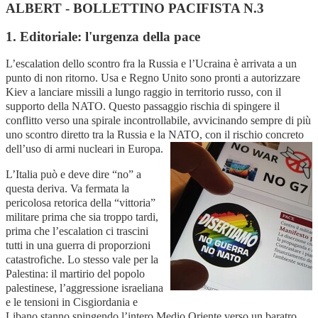
ALBERT - BOLLETTINO PACIFISTA N.3
1. Editoriale: l
'urgenza della pace
L’escalation dello scontro fra la Russia e l’Ucraina è arrivata a un
punto di non ritorno. Usa e Regno Unito sono pronti a autorizzare
Kiev a lanciare missili a lungo raggio in territorio russo, con il
supporto della NATO. Questo passaggio rischia di spingere il
conflitto verso una spirale incontrollabile, avvicinando sempre di più
uno scontro diretto tra la Russia e la NATO, con il rischio concreto
dell’uso di armi nucleari in Europa.
L’Italia può e deve dire “no” a
questa deriva. Va fermata la
pericolosa retorica della “vittoria”
militare prima che sia troppo tardi,
prima che l’escalation ci trascini
tutti in una guerra di proporzioni
catastrofiche. Lo stesso vale per la
Palestina: il martirio del popolo
palestinese, l’aggressione israeliana
e le tensioni in Cisgiordania e
Libano stanno spingendo l’intero Medio Oriente verso un baratro.