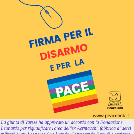
La giunta di Varese ha approvato un accordo con la Fondazione
Leonardo per riqualificare l'area dell'ex Aermacchi, fabbrica di aerei