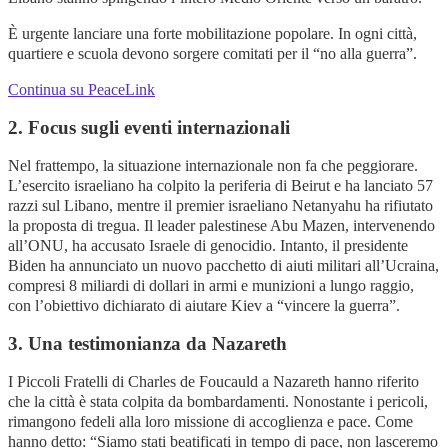
È urgente lanciare una forte mobilitazione popolare. In ogni città,
quartiere e scuola devono sorgere comitati per il “no alla guerra”.
Continua su PeaceLink
2. Focus sugli eventi internazionali
Nel frattempo, la situazione internazionale non fa che peggiorare.
L’esercito israeliano ha colpito la periferia di Beirut e ha lanciato 57
razzi sul Libano, mentre il premier israeliano Netanyahu ha rifiutato
la proposta di tregua. Il leader palestinese Abu Mazen, intervenendo
all’ONU, ha accusato Israele di genocidio. Intanto, il presidente
Biden ha annunciato un nuovo pacchetto di aiuti militari all’Ucraina,
compresi 8 miliardi di dollari in armi e munizioni a lungo raggio,
con l’obiettivo dichiarato di aiutare Kiev a “vincere la guerra”.
3. Una testimonianza da Nazareth
I Piccoli Fratelli di Charles de Foucauld a Nazareth hanno riferito
che la città è stata colpita da bombardamenti. Nonostante i pericoli,
rimangono fedeli alla loro missione di accoglienza e pace. Come
hanno detto: “Siamo stati beatificati in tempo di pace, non lasceremo