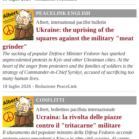
PEACELINK ENGLISH
Albert, international pacifist bulletin
Ukraine: the uprising of the
squares against the military "meat
grinder"
The sacking of popular Defence Minister Fedorov has sparked
unprecedented protests in Kyiv and other Ukrainian cities. At the
heart of the anger from protesters and the families of soldiers is the
strategy of Commander-in-Chief Syrskyi, accused of sacrificing too
many human lives.
18 luglio 2026 - Redazione PeaceLink
CONFLITTI
Albert, bollettino pacifista internazionale
Ucraina: la rivolta delle piazze
contro il "tritacarne" militare
Il siluramento del popolare ministro della Difesa Fedorov accende
proteste senza precedenti a Kiev e in altre città ucraine. Al centro