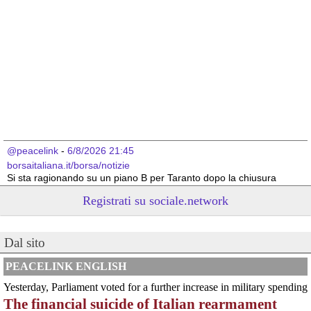
@peacelink
 - 
6/8/2026 21:45
borsaitaliana.it/borsa/notizie
Si sta ragionando su un piano B per Taranto dopo la chiusura 
dell’area a caldo dell’ILVA?
Registrati su sociale.network
#
ILVA
#
Taranto
@peacelink
 - 
6/8/2026 21:41
Dal sito
cronachetarantine.it/index.php
il Governo ha manifestato l’intenzione di predisporre un 
provvedimento straordinario per attenuare le conseguenze 
PEACELINK ENGLISH
economiche e sociali della prevista fermata dell’area a caldo e ha 
Yesterday, Parliament voted for a further increase in military spending
chiesto alle rappresentanze del territorio di formulare proposte 
The financial suicide of Italian rearmament
concrete per definirne i contenuti. Casartigiani valuta positivamente 