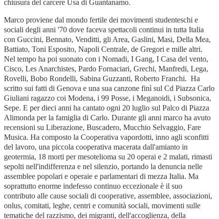
chiusura del carcere Usa di Guantanamo.
Marco proviene dal mondo fertile dei movimenti studenteschi e
sociali degli anni '70 dove faceva spettacoli continui in tutta Italia
con Guccini, Bennato, Venditti, gli Area, Gaslini, Masi, Della Mea,
Battiato, Toni Esposito, Napoli Centrale, de Gregori e mille altri.
Nel tempo ha poi suonato con i Nomadi, I Gang, I Casa del vento,
Cisco, Les Anarchistes, Pardo Fornaciari, Grechi, Manfredi, Lega,
Rovelli, Bobo Rondelli, Sabina Guzzanti, Roberto Franchi. Ha
scritto sui fatti di Genova e una sua canzone finì sul Cd Piazza Carlo
Giuliani ragazzo coi Modena, i 99 Posse, i Meganoidi, i Subsonica,
Sepe. E per dieci anni ha cantato ogni 20 luglio sul Palco di Piazza
Alimonda per la famiglia di Carlo. Durante gli anni marco ha avuto
recensioni su Liberazione, Buscadero, Mucchio Selvaggio, Fare
Musica. Ha composto la Cooperativa vapordotti, inno agli sconfitti
del lavoro, una piccola cooperativa macerata dall'amianto in
geotermia, 18 morti per mesotelioma su 20 operai e 2 malati, rimasti
sepolti nell'indifferenza e nel silenzio, portando la denuncia nelle
assemblee popolari e operaie e parlamentari di mezza Italia. Ma
soprattutto enorme indefesso continuo eccezionale è il suo
contributo alle cause sociali di cooperative, assemblee, associazioni,
onlus, comitati, leghe, centri e comunità sociali, movimenti sulle
tematiche del razzismo, dei migranti, dell'accoglienza, della