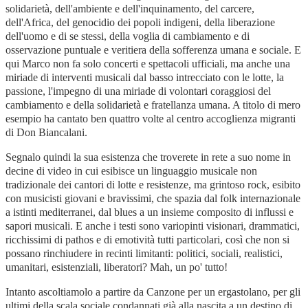
solidarietà, dell'ambiente e dell'inquinamento, del carcere,
dell'Africa, del genocidio dei popoli indigeni, della liberazione
dell'uomo e di se stessi, della voglia di cambiamento e di
osservazione puntuale e veritiera della sofferenza umana e sociale. E
qui Marco non fa solo concerti e spettacoli ufficiali, ma anche una
miriade di interventi musicali dal basso intrecciato con le lotte, la
passione, l'impegno di una miriade di volontari coraggiosi del
cambiamento e della solidarietà e fratellanza umana. A titolo di mero
esempio ha cantato ben quattro volte al centro accoglienza migranti
di Don Biancalani.
Segnalo quindi la sua esistenza che troverete in rete a suo nome in
decine di video in cui esibisce un linguaggio musicale non
tradizionale dei cantori di lotte e resistenze, ma grintoso rock, esibito
con musicisti giovani e bravissimi, che spazia dal folk internazionale
a istinti mediterranei, dal blues a un insieme composito di influssi e
sapori musicali. E anche i testi sono variopinti visionari, drammatici,
ricchissimi di pathos e di emotività tutti particolari, così che non si
possano rinchiudere in recinti limitanti: politici, sociali, realistici,
umanitari, esistenziali, liberatori? Mah, un po' tutto!
Intanto ascoltiamolo a partire da Canzone per un ergastolano, per gli
ultimi della scala sociale condannati già alla nascita a un destino di