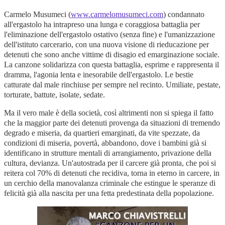
Carmelo Musumeci (
www.carmelomusumeci.com
) condannato
all'ergastolo ha intrapreso una lunga e coraggiosa battaglia per
l'eliminazione dell'ergastolo ostativo (senza fine) e l'umanizzazione
dell'istituto carcerario, con una nuova visione di rieducazione per
detenuti che sono anche vittime di disagio ed emarginazione sociale.
La canzone solidarizza con questa battaglia, esprime e rappresenta il
dramma, l'agonia lenta e inesorabile dell'ergastolo. Le bestie
catturate dal male rinchiuse per sempre nel recinto. Umiliate, pestate,
torturate, battute, isolate, sedate.
Ma il vero male è della società, così altrimenti non si spiega il fatto
che la maggior parte dei detenuti provenga da situazioni di tremendo
degrado e miseria, da quartieri emarginati, da vite spezzate, da
condizioni di miseria, povertà, abbandono, dove i bambini già si
identificano in strutture mentali di arrangiamento, privazione della
cultura, devianza. Un'autostrada per il carcere già pronta, che poi si
reitera col 70% di detenuti che recidiva, torna in eterno in carcere, in
un cerchio della manovalanza criminale che estingue le speranze di
felicità già alla nascita per una fetta predestinata della popolazione.