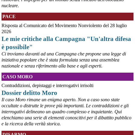
#
disarmo
#
noguerra
#
pcknews
nucleare.
PACE
Risposta al Comunicato del Movimento Nonviolento del 28 luglio
2026
Le mie critiche alla Campagna "Un'altra difesa
è possibile"
Ci troviamo davanti ad una Campagna che propone una legge di
iniziativa popolare che è stata formulata senza una assemblea
nazionale e senza riferimento alla base e agli esperti.
@peacelink
 - 
6/8/2026 5:38
CASO MORO
ilmanifesto.it/guerra-a-debito
Ieri il parlamento ha approvato le risoluzioni della maggioranza che 
Contraddizioni, depistaggi e interrogativi irrisolti
impegnano il governo ad avviare le procedure per chiedere 
Dossier delitto Moro
all’Unione europea di attivare la clausola di salvaguardia nazionale 
Il caso Moro rimane un enigma aperto. Non a caso sono state
per lo scostamento di bilancio. Si tratta, in un triennio, dello 0,6% 
occultate o distrutte le prove più importanti. Le contraddizioni e gli
del Pil per investimenti in transizione energetica e dello 0,9% in 
interrogativi delineano un quadro complesso e inquietante. Qui
materia di spese militari. In totale si parla di circa 36 miliardi, 14 per 
elenchiamo una serie di elementi conoscitivi per il dibattito pubblico
l’energia e 22 per la difesa da qui al 2028. 
#
spesemilitari
e la ricerca della verità storica.
DISARMO