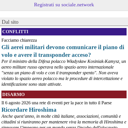
sindaca Serena Arrighi.
Registrati su sociale.network
Linda Maggiori, nel ricostruire l’inchiesta che ha fatto per 
AltrEconomia sull’attività di carico e scarico di armi in diversi porti 
tra cui quello di Marina di Carrara, ha sottolineato la resistenza da 
Dal sito
parte delle istituzioni competenti a fornire le informazioni 
indispensabili.
CONFLITTI
#
armi
#
disarmo
#
pcknews
#
pace
Facciamo chiarezza
Gli aerei militari devono comunicare il piano di
volo e avere il transponder acceso?
Per il ministro della Difesa polacco Władysław Kosiniak-Kamysz, un
aereo militare russo operava nello spazio aereo internazionale
"senza un piano di volo e con il transponder spento". Non aveva
violato lo spazio aereo polacco ma le procedure di intercettazione e
identificazione sono state attivate.
DISARMO
Il 6 agosto 2026 una rete di eventi per la pace in tutto il Paese
@peacelink
 - 
6/8/2026 7:50
Ricordare Hiroshima
retepacedisarmo.org/2026/missi
Il Parlamento è stato tenuto praticamente all’oscuro del 
Anche quest’anno, in molte città italiane, associazioni, comunità e
dispiegamento di uomini e mezzi verso il regno saudita e in un 
cittadini si riuniranno per mantenere viva la memoria di Hiroshima e
contesto di conflitto aperto nella regione.
rinnovare l’impegno per un mondo senza l'incubo dell'olocausto