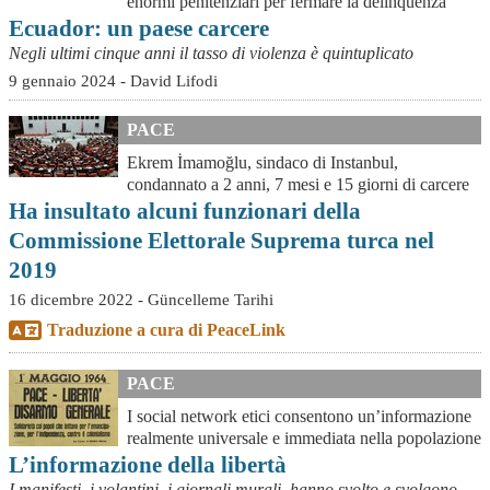
enormi penitenziari per fermare la delinquenza
Ecuador: un paese carcere
Negli ultimi cinque anni il tasso di violenza è quintuplicato
9 gennaio 2024 - David Lifodi
PACE
Ekrem İmamoğlu, sindaco di Instanbul,
condannato a 2 anni, 7 mesi e 15 giorni di carcere
Ha insultato alcuni funzionari della
Commissione Elettorale Suprema turca nel
2019
16 dicembre 2022 - Güncelleme Tarihi
Traduzione a cura di PeaceLink
PACE
I social network etici consentono un’informazione
realmente universale e immediata nella popolazione
L’informazione della libertà
I manifesti, i volantini, i giornali murali, hanno svolto e svolgono