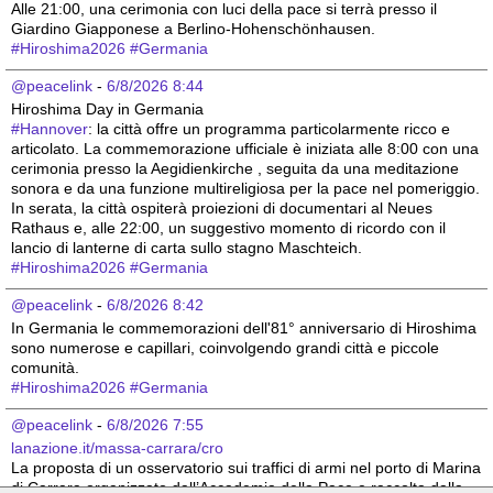
Alle 21:00, una cerimonia con luci della pace si terrà presso il 
Giardino Giapponese a Berlino-Hohenschönhausen.
#
Hiroshima2026
#
Germania
@peacelink
 - 
6/8/2026 8:44
Hiroshima Day in Germania 
#
Hannover
: la città offre un programma particolarmente ricco e 
articolato. La commemorazione ufficiale è iniziata alle 8:00 con una 
cerimonia presso la Aegidienkirche , seguita da una meditazione 
sonora e da una funzione multireligiosa per la pace nel pomeriggio. 
In serata, la città ospiterà proiezioni di documentari al Neues 
Rathaus e, alle 22:00, un suggestivo momento di ricordo con il 
lancio di lanterne di carta sullo stagno Maschteich.
#
Hiroshima2026
#
Germania
@peacelink
 - 
6/8/2026 8:42
In Germania le commemorazioni dell'81° anniversario di Hiroshima 
sono numerose e capillari, coinvolgendo grandi città e piccole 
comunità. 
#
Hiroshima2026
#
Germania
@peacelink
 - 
6/8/2026 7:55
lanazione.it/massa-carrara/cro
La proposta di un osservatorio sui traffici di armi nel porto di Marina 
di Carrara organizzato dall’Accademia della Pace e raccolta dalla 