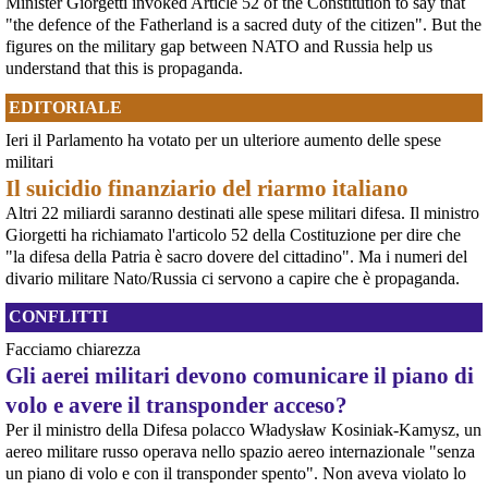
Minister Giorgetti invoked Article 52 of the Constitution to say that
E' stato approvato - prima con il voto della Camera e poi con quello del
Senato - l'accordo di cooperazione militare fra l'Italia e gli Emirati Arabi
"the defence of the Fatherland is a sacred duty of the citizen". But the
Uniti, il cui coinvolgimento nel genocidio del Sudan è oggetto di indagine da
figures on the military gap between NATO and Russia help us
parte dell'ONU (vedere appendice).Ciò che emer
understand that this is propaganda.
[News] Caccia di sesta generazione GCAP, c'è una finestra di opportunità per
fermarlo
EDITORIALE
Ecco le scadenze e i punti deboli del programma militare GCAPA pochi
giorni da una scadenza cruciale per il programma GCAP (Global Combat Air
Ieri il Parlamento ha votato per un ulteriore aumento delle spese
Programme), il costosissimo caccia di sesta generazione promosso da
militari
Italia, Regno Unito e Giappone, si apre una finestra di opportunità per il
movimento
Il suicidio finanziario del riarmo italiano
[News] Armi nucleari ad Aviano, cosa ha deciso oggi il GIP
Altri 22 miliardi saranno destinati alle spese militari difesa. Il ministro
Il Giudice per le Indagini Preliminari del Tribunale di Pordenone ha deciso di
Giorgetti ha richiamato l'articolo 52 della Costituzione per dire che
riservarsi sulla richiesta di opposizione all’archiviazione presentata da un
gruppo di cittadini e associazioni riguardo alla presenza di armi nucleari
"la difesa della Patria è sacro dovere del cittadino". Ma i numeri del
statunitensi nella base USAF di Aviano. L’attesa decisi
divario militare Nato/Russia ci servono a capire che è propaganda.
[News] Parte in Finlandia la manifestazione contro il riarmo europeo
Helsinki, mobilitazione contro il riarmo europeo: “Welfare, not warfare”Anche
CONFLITTI
in Finlandia, oggi 14 giugno 2026, cittadini e organizzazioni pacifiste stanno
scendendo in piazza contro il riarmo, in collegamento con le proteste in
Facciamo chiarezza
tutta Europa (Madrid, Bruxelles e altre città)
Gli aerei militari devono comunicare il piano di
[News] Oggi in Spagna mobilitazione contro il riarmo, in questi minuti sta
per partire a Bruxelles la marcia pacifista europea di No Rearm Europe
volo e avere il transponder acceso?
Oggi in Spagna mobilitazione contro il riarmo e il militarismoSi è svolta
Per il ministro della Difesa polacco Władysław Kosiniak-Kamysz, un
oggi, 14 giugno 2026, a Madrid la manifestazione indetta dall'Assemblea
aereo militare russo operava nello spazio aereo internazionale "senza
Internazionalista di Madrid con il titolo "Contro il riarmo e la guerra
imperialista". I partecipanti si sono radunati in Plaza de Atoc
un piano di volo e con il transponder spento". Non aveva violato lo