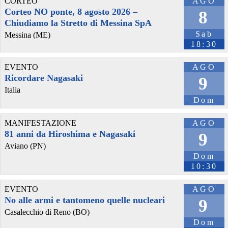
CORTEO
AGO
Corteo NO ponte, 8 agosto 2026 –
8
Chiudiamo la Stretto di Messina SpA
Sab
Messina (ME)
18:30
EVENTO
AGO
Ricordare Nagasaki
9
Italia
Dom
MANIFESTAZIONE
AGO
81 anni da Hiroshima e Nagasaki
9
Aviano (PN)
Dom
10:30
EVENTO
AGO
No alle armi e tantomeno quelle nucleari
9
Casalecchio di Reno (BO)
Dom