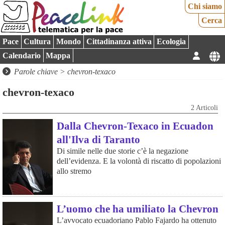
Chi siamo
Cerca
Pace
Cultura
Mondo
Cittadinanza attiva
Ecologia
Calendario
Mappa
Parole chiave > chevron-texaco
chevron-texaco
2 Articoli
Dalla Chevron-Texaco in Ecuadon
all'Ilva di Taranto
Di simile nelle due storie c’è la negazione
dell’evidenza. E la volontà di riscatto di popolazioni
allo stremo
L’uomo che ha umiliato la Chevron
L’avvocato ecuadoriano Pablo Fajardo ha ottenuto