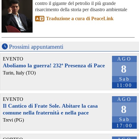
contro il gigante del petrolio il più grande
risarcimento della storia per disastro ambientale
Traduzione a cura di PeaceLink
Prossimi appuntamenti
EVENTO
AGO
Aboliamo la guerra! 232ª Presenza di Pace
8
Turin, Italy (TO)
Sab
11:00
EVENTO
AGO
Il Cantico di Frate Sole. Abitare la casa
8
comune nella fraternità e nella pace
Sab
Trevi (PG)
17:00