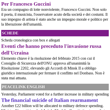
Per Francesco Guccini
Víctor Jara, il cantautore dei poveri che sfidò la dittatura cilena con la sua
chitarra A cinquant'anni dal golpe che insanguinò il Cile, la storia di Víctor
Era un compagno di lotte nonviolente, Francesco Guccini. Non solo
Jara continua a risuonare come un inno alla dignità e alla resistenza. La
il poeta, il musicista, l'osservatore acuto della società e dei costumi. Il
sua voce, spezzata dalle mani dei carn
suo impegno di artista è stato anche un impegno morale e politico per
[news] La "Breve storia del pacifismo italiano" è stata arricchita con undici
la liberazione dell'umanità.
schede introduttive storico-culturali dei vari periodi, dal primo Novecento a
oggi
Siamo felici di annunciarvi un aggiornamento per la nostra "Breve storia del
SCHEDE
pacifismo italiano". Il percorso di ricerca e divulgazione si arricchisce oggi
Scheda cronologica con box e allegati
di un nuovo strumento: abbiamo integrato nel testo undici schede
introduttive, dedicate ciascuna a una specifica periodizzazione s
Eventi che hanno preceduto l'invasione russa
[news] Ucraina, minacce alla redazione di Babel che ha indagato sulle torture
dell'Ucraina
nel Reggimento Skelya
La giornalista Kateryna Lykhohliad, la direttrice Kateryna Kobernyk e l'intera
Elemento chiave è la risoluzione del febbraio 2015 con cui il
redazione di Babel hanno ricevuto gravi minacce dirette a seguito della
Consiglio di Sicurezza dell'ONU approva all'unanimità la
pubblicazione dell'inchiesta shock sul 425º Reggimento d'Assalto "Skelya".
Risoluzione 2202, elevando gli Accordi di Minsk II a obbligo
https://babel.ua/en/texts/127938-the-skelya-assault-re
giuridico internazionale per fermare il conflitto nel Donbass. Non è
[News] Violenza sessuale in Sudan per traumatizzare la popolazione civile: il
rapporto pubblicato oggi dall'ONU
stata mai attuata.
Rapporto ONU documenta l'uso diffuso e brutale della violenza sessuale in
Sudan23 giugno 2026GINEVRA – Un rapporto dell'Ufficio dei Diritti Umani
PEACELINK ENGLISH
delle Nazioni Unite pubblicato martedì mette a nudo la brutalità e l'entità
della violenza sessuale legata al confl
Yesterday, Parliament voted for a further increase in military spending
[News] Accordo di cooperazione militare fra l'Italia e gli Emirati Arabi
The financial suicide of Italian rearmament
Uniti. Ecco i nomi dei senatori che non hanno citato il genocidio del Sudan,
Another £22 billion will be allocated to military defence spending.
in cui sono coinvolti gli Emirati Arabi Uniti