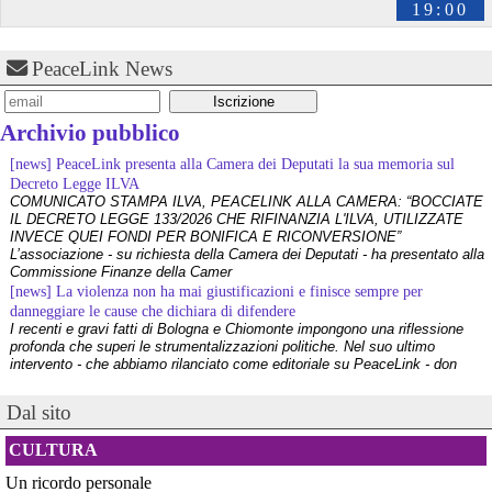
19:00
PeaceLink News
Archivio pubblico
[news] PeaceLink presenta alla Camera dei Deputati la sua memoria sul
Decreto Legge ILVA
COMUNICATO STAMPA ILVA, PEACELINK ALLA CAMERA: “BOCCIATE
IL DECRETO LEGGE 133/2026 CHE RIFINANZIA L'ILVA, UTILIZZATE
INVECE QUEI FONDI PER BONIFICA E RICONVERSIONE”
L’associazione - su richiesta della Camera dei Deputati - ha presentato alla
Commissione Finanze della Camer
[news] La violenza non ha mai giustificazioni e finisce sempre per
danneggiare le cause che dichiara di difendere
I recenti e gravi fatti di Bologna e Chiomonte impongono una riflessione
profonda che superi le strumentalizzazioni politiche. Nel suo ultimo
intervento - che abbiamo rilanciato come editoriale su PeaceLink - don
Tonio Dell'Olio affronta il tema con la consueta lucidità: la violenza non ha
[news] ILVA, ora la salute viene prima
Dal sito
PeaceLink: “Una vittoria storica dei cittadini, ora la salute viene prima”
L’associazione PeaceLink esprime il proprio pieno sostegno e la più sentita
CULTURA
gratitudine al gruppo di cittadini e all'associazione Genitori Tarantini che
hanno ottenuto una vittoria storica davan
Un ricordo personale
[news] Victor Jara, catturato l’ultimo dei suoi aguzzini