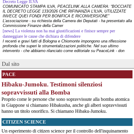
Decreto Legge ILVA
COMUNICATO STAMPA ILVA, PEACELINK ALLA CAMERA: “BOCCIATE
IL DECRETO LEGGE 133/2026 CHE RIFINANZIA L'ILVA, UTILIZZATE
INVECE QUEI FONDI PER BONIFICA E RICONVERSIONE”
L’associazione - su richiesta della Camera dei Deputati - ha presentato alla
Commissione Finanze della Camer
[news] La violenza non ha mai giustificazioni e finisce sempre per
danneggiare le cause che dichiara di difendere
I recenti e gravi fatti di Bologna e Chiomonte impongono una riflessione
profonda che superi le strumentalizzazioni politiche. Nel suo ultimo
intervento - che abbiamo rilanciato come editoriale su PeaceLink - don
Tonio Dell'Olio affronta il tema con la consueta lucidità: la violenza non ha
[news] ILVA, ora la salute viene prima
Dal sito
PeaceLink: “Una vittoria storica dei cittadini, ora la salute viene prima”
L’associazione PeaceLink esprime il proprio pieno sostegno e la più sentita
PACE
gratitudine al gruppo di cittadini e all'associazione Genitori Tarantini che
hanno ottenuto una vittoria storica davan
Hibaku-Jumoku. Testimoni silenziosi
[news] Victor Jara, catturato l’ultimo dei suoi aguzzini
Víctor Jara, il cantautore dei poveri che sfidò la dittatura cilena con la sua
sopravvissuti alla Bomba
chitarra A cinquant'anni dal golpe che insanguinò il Cile, la storia di Víctor
Proprio come le persone che sono sopravvissute alla bomba atomica
Jara continua a risuonare come un inno alla dignità e alla resistenza. La
sua voce, spezzata dalle mani dei carn
in Giappone si chiamano Hibakusha, anche gli alberi sopravvissuti
[news] La "Breve storia del pacifismo italiano" è stata arricchita con undici
hanno un titolo onorifico. Si chiamano Hibaku-Jumoku.
schede introduttive storico-culturali dei vari periodi, dal primo Novecento a
oggi
CITIZEN SCIENCE
Siamo felici di annunciarvi un aggiornamento per la nostra "Breve storia del
pacifismo italiano". Il percorso di ricerca e divulgazione si arricchisce oggi
Un esperimento di citizen science per il controllo dell'inquinamento