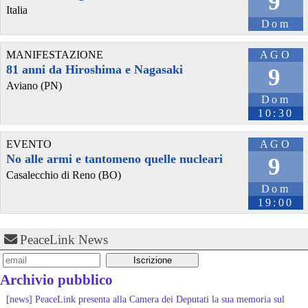
9
Italia
Dom
MANIFESTAZIONE
AGO
81 anni da Hiroshima e Nagasaki
9
Aviano (PN)
Dom
10:30
EVENTO
AGO
No alle armi e tantomeno quelle nucleari
9
Casalecchio di Reno (BO)
Dom
19:00
PeaceLink News
Archivio pubblico
[news] PeaceLink presenta alla Camera dei Deputati la sua memoria sul