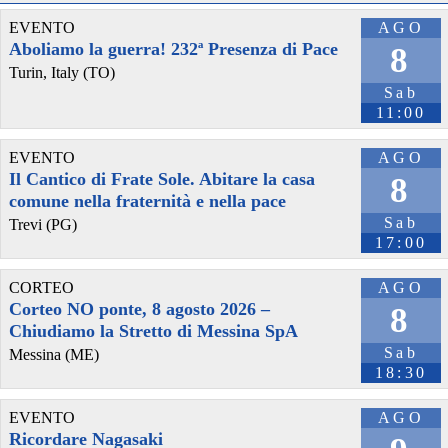
EVENTO
AGO
Aboliamo la guerra! 232ª Presenza di Pace
8
Turin, Italy (TO)
Sab
11:00
EVENTO
AGO
Il Cantico di Frate Sole. Abitare la casa
8
comune nella fraternità e nella pace
Sab
Trevi (PG)
17:00
CORTEO
AGO
Corteo NO ponte, 8 agosto 2026 –
8
Chiudiamo la Stretto di Messina SpA
Sab
Messina (ME)
18:30
EVENTO
AGO
Ricordare Nagasaki