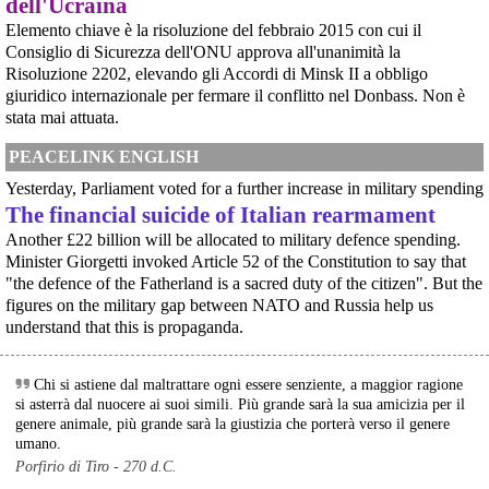
dell'Ucraina
movimento
[News] Armi nucleari ad Aviano, cosa ha deciso oggi il GIP
Elemento chiave è la risoluzione del febbraio 2015 con cui il
Il Giudice per le Indagini Preliminari del Tribunale di Pordenone ha deciso di
Consiglio di Sicurezza dell'ONU approva all'unanimità la
riservarsi sulla richiesta di opposizione all’archiviazione presentata da un
Risoluzione 2202, elevando gli Accordi di Minsk II a obbligo
gruppo di cittadini e associazioni riguardo alla presenza di armi nucleari
giuridico internazionale per fermare il conflitto nel Donbass. Non è
statunitensi nella base USAF di Aviano. L’attesa decisi
[News] Parte in Finlandia la manifestazione contro il riarmo europeo
stata mai attuata.
Helsinki, mobilitazione contro il riarmo europeo: “Welfare, not warfare”Anche
in Finlandia, oggi 14 giugno 2026, cittadini e organizzazioni pacifiste stanno
PEACELINK ENGLISH
scendendo in piazza contro il riarmo, in collegamento con le proteste in
tutta Europa (Madrid, Bruxelles e altre città)
Yesterday, Parliament voted for a further increase in military spending
[News] Oggi in Spagna mobilitazione contro il riarmo, in questi minuti sta
The financial suicide of Italian rearmament
per partire a Bruxelles la marcia pacifista europea di No Rearm Europe
Another £22 billion will be allocated to military defence spending.
Oggi in Spagna mobilitazione contro il riarmo e il militarismoSi è svolta
oggi, 14 giugno 2026, a Madrid la manifestazione indetta dall'Assemblea
Minister Giorgetti invoked Article 52 of the Constitution to say that
Internazionalista di Madrid con il titolo "Contro il riarmo e la guerra
"the defence of the Fatherland is a sacred duty of the citizen". But the
imperialista". I partecipanti si sono radunati in Plaza de Atoc
figures on the military gap between NATO and Russia help us
[news] La strage di Bologna, i suoi mandati e la cerniera con la NATO
understand that this is propaganda.
A quarantasei anni dalla strage che il 2 agosto 1980 insanguinò la stazione
di Bologna, PeaceLink torna a ricordare le 85 vittime e gli oltre 200 feriti di
quel sabato mattina. Lo fa con un nuovo editoriale dal titolo "Strage di
Bologna: una scomoda verità", che ripercorre gli
Chi si astiene dal maltrattare ogni essere senziente, a maggior ragione
si asterrà dal nuocere ai suoi simili. Più grande sarà la sua amicizia per il
genere animale, più grande sarà la giustizia che porterà verso il genere
umano.
Porfirio di Tiro - 270 d.C.