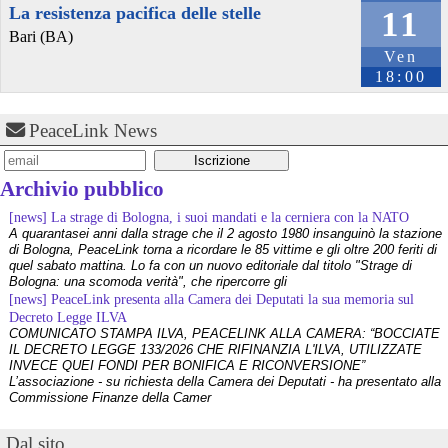
@radiondadurto
 - 
12/12/2024 17:15
La resistenza pacifica delle stelle
11
LAGO DI GARDA: IL NUOVO DEPURATORE SARÀ A LONATO, GLI 
Bari (BA)
SCARICHI SEMPRE NEL CHIESE. INSODDISFATTI I COMITATI 
Ven
AMBIENTALISTI 
radiondadurto.org/2024/12/12/l
#
GianlucaBordiga
18:00
#
ambientalisti
#
associazioni
#
Federazione
#
fiumeChiese
#
montichiari
#
depuratore
#
Lagod
'Idro 
#
MINISTERO
#
Peschiera
#
Ambiente
#
ambiente
#
comitati
#
Gavardo
#
Locale
#
LOCALI
PeaceLink News
#
benaco
#
Esenta
#
Lonato
#
garda
@alsivx
 - 
15/10/2024 16:39
Archivio pubblico
PLIN PLON!
Sto eseguendo qualche test di funzionamento con la mia istanza 
[news] La strage di Bologna, i suoi mandati e la cerniera con la NATO
#
Snikket
, prima di renderla operativa definitivamente. Devo 
A quarantasei anni dalla strage che il 2 agosto 1980 insanguinò la stazione
spostare i contatti che ho sul vecchio profilo di Lightwitch a quello 
di Bologna, PeaceLink torna a ricordare le 85 vittime e gli oltre 200 feriti di
nuovo. Se doveste ricevere degli inviti sono io. Per chi, invece, 
quel sabato mattina. Lo fa con un nuovo editoriale dal titolo "Strage di
avesse piacere di condividere il contatto può scrivermi in privato.
Bologna: una scomoda verità", che ripercorre gli
Fine messaggio di servizio.
[news] PeaceLink presenta alla Camera dei Deputati la sua memoria sul
#
MessaggisticaIstantanea
#
Federazione
#
Decentralizzazione
Decreto Legge ILVA
COMUNICATO STAMPA ILVA, PEACELINK ALLA CAMERA: “BOCCIATE
#
XMPP
IL DECRETO LEGGE 133/2026 CHE RIFINANZIA L'ILVA, UTILIZZATE
INVECE QUEI FONDI PER BONIFICA E RICONVERSIONE”
@radiondadurto
 - 
19/9/2024 14:20
L’associazione - su richiesta della Camera dei Deputati - ha presentato alla
DICHIARAZIONE DEI DIRITTI DEL GARDA: INTERVISTA AI 
Commissione Finanze della Camer
DOCENTI UNIVERSITARI PASQUALE VIOLA E FRANCESCO 
[news] La violenza non ha mai giustificazioni e finisce sempre per
VISENTIN 
radiondadurto.org/2024/09/19/d
danneggiare le cause che dichiara di difendere
Dal sito
#
Geografied
'acqua.Paesaggiibridi 
#
DichiarazionedeiDiritti