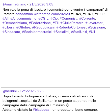
@mainiadriano
 - 
21/5/2026 9:05
Non vale la pena di lasciare i comunisti per divenire i 'campanari' di 
Pastore 
condamina.wordpress.com/2026/0
 #1948, #1949, #1950, 
#
Afl
, 
#
Anticomunismo
, 
#
CGIL
, 
#
Cio
, 
#
Comunisti
, 
#
Corrente
, 
#
Democristiana
, 
#
Federazione
, 
#
Fil
, 
#
GiulioPastore
, 
#
Lavoratori
, 
#
Libera
, 
#
Ottobre
, 
#
Repubblicani
, 
#
RobertaCortonesi
, 
#
Scissione
, 
#
Sindacato
, 
#
Socialdemocratici
, 
#
Socialisti
, 
#
StatiUniti
, 
#
Uil
@bernini
 - 
12/5/2025 8:23
Dopo l evento bolognese al Labàs, ci siamo ritirati sui colli 
bolognesi…ospitati da Spillaman in un posto stupendo nelle 
campagne delle campagne di luminasio 😄
Abbiamo visitato la 
#
bisaboga
 - un progetto di bene comune, 