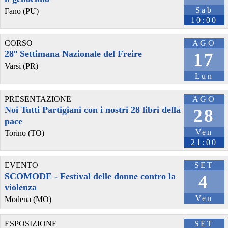
Sab
Fano (PU)
10:00
CORSO
AGO
28° Settimana Nazionale del Freire
17
Varsi (PR)
Lun
PRESENTAZIONE
AGO
Noi Tutti Partigiani con i nostri 28 libri della
28
pace
Ven
Torino (TO)
21:00
EVENTO
SET
SCOMODE - Festival delle donne contro la
4
violenza
Ven
Modena (MO)
ESPOSIZIONE
SET