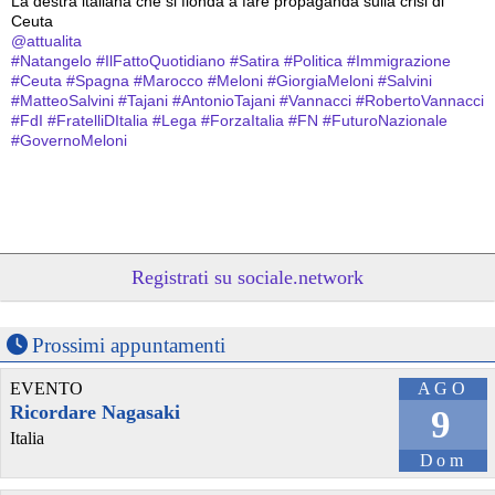
La destra italiana che si fionda a fare propaganda sulla crisi di 
Ceuta
@
attualita
#
Natangelo
#
IlFattoQuotidiano
#
Satira
#
Politica
#
Immigrazione
#
Ceuta
#
Spagna
#
Marocco
#
Meloni
#
GiorgiaMeloni
#
Salvini
#
MatteoSalvini
#
Tajani
#
AntonioTajani
#
Vannacci
#
RobertoVannacci
#
FdI
#
FratelliDItalia
#
Lega
#
ForzaItalia
#
FN
#
FuturoNazionale
#
GovernoMeloni
Registrati su sociale.network
Prossimi appuntamenti
EVENTO
AGO
@steek_hutzee
 - 
27/7/2026 10:00
Ricordare Nagasaki
9
#
MarcoTravaglio
#
IlFattoQuotidiano
#
Editoriale
#
Satira
#
Politica
Italia
#
Vannacci
#
RobertoVannacci
#
FN
#
FuturoNazionale
#
Grillo
Dom
#
BeppeGrillo