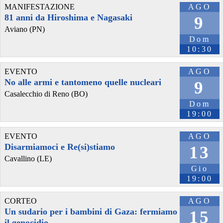
MANIFESTAZIONE
AGO
81 anni da Hiroshima e Nagasaki
9
Aviano (PN)
Dom
10:30
EVENTO
AGO
No alle armi e tantomeno quelle nucleari
9
Casalecchio di Reno (BO)
Dom
@steek_hutzee
 - 
25/7/2026 12:59
19:00
Quando i social manager di Vannacci ti servono la satira in un 
piatto d'argento.
#
Satira
#
Politica
#
Social
#
Vannacci
#
RobertoVannacci
#
FN
EVENTO
AGO
#
FuturoNazionale
Disarmiamoci e Re(si)stiamo
13
Cavallino (LE)
Gio
Clicca per mostrare
19:00
CORTEO
AGO
Un sudario per i bambini di Gaza: fermiamo
15
il genocidio