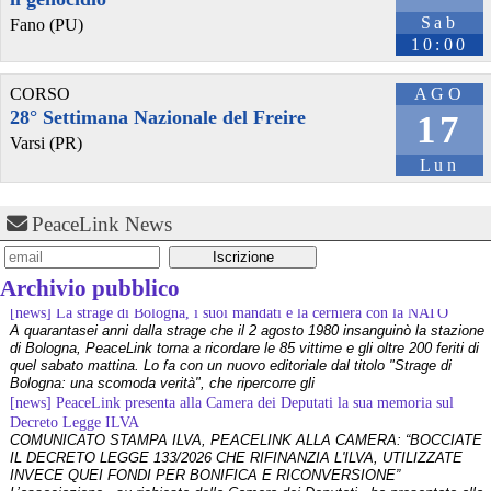
Sab
Fano (PU)
10:00
@steek_hutzee
 - 
25/7/2026 9:19
CORSO
AGO
“Così mi hanno iscritta a Futuro Nazionale senza il mio consenso”. 
28° Settimana Nazionale del Freire
17
La denuncia di una ragazza del Barese: il caso dei vannacciani a 
Varsi (PR)
loro insaputa.
Lun
L'8 luglio nella cassetta della posta arriva una tessera di Futuro 
Nazionale già compilata con i suoi dati. "Pensavo fosse uno 
scherzo", racconta Francesca Laquale. Ma la sorpresa lascia 
PeaceLink News
spazio alla denuncia. Il tutto mentre il partito supera i 130mila 
iscritti.
[news] La strage di Bologna, i suoi mandati e la cerniera con la NATO
ilfattoquotidiano.it/2026/07/2
A quarantasei anni dalla strage che il 2 agosto 1980 insanguinò la stazione
Archivio pubblico
#
Tesseramento
#
Politica
#
FN
#
FuturoNazionale
di Bologna, PeaceLink torna a ricordare le 85 vittime e gli oltre 200 feriti di
quel sabato mattina. Lo fa con un nuovo editoriale dal titolo "Strage di
Bologna: una scomoda verità", che ripercorre gli
[news] PeaceLink presenta alla Camera dei Deputati la sua memoria sul
Decreto Legge ILVA
COMUNICATO STAMPA ILVA, PEACELINK ALLA CAMERA: “BOCCIATE
IL DECRETO LEGGE 133/2026 CHE RIFINANZIA L'ILVA, UTILIZZATE
INVECE QUEI FONDI PER BONIFICA E RICONVERSIONE”
L’associazione - su richiesta della Camera dei Deputati - ha presentato alla
Commissione Finanze della Camer
[news] La violenza non ha mai giustificazioni e finisce sempre per