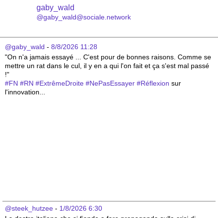
gaby_wald
@gaby_wald@sociale.network
@gaby_wald
 - 
8/8/2026 11:28
"On n'a jamais essayé ... C'est pour de bonnes raisons. Comme se 
mettre un rat dans le cul, il y en a qui l'on fait et ça s'est mal passé 
!"
#
FN
#
RN
#
ExtrêmeDroite
#
NePasEssayer
#
Réflexion
 sur 
l'innovation...
@steek_hutzee
 - 
1/8/2026 6:30