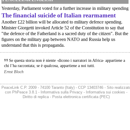
Helsinki, mobilitazione contro il riarmo europeo: “Welfare, not warfare”Anche
in Finlandia, oggi 14 giugno 2026, cittadini e organizzazioni pacifiste stanno
Yesterday, Parliament voted for a further increase in military spending
scendendo in piazza contro il riarmo, in collegamento con le proteste in
The financial suicide of Italian rearmament
tutta Europa (Madrid, Bruxelles e altre città)
[News] Oggi in Spagna mobilitazione contro il riarmo, in questi minuti sta
Another £22 billion will be allocated to military defence spending.
per partire a Bruxelles la marcia pacifista europea di No Rearm Europe
Minister Giorgetti invoked Article 52 of the Constitution to say that
Oggi in Spagna mobilitazione contro il riarmo e il militarismoSi è svolta
"the defence of the Fatherland is a sacred duty of the citizen". But the
oggi, 14 giugno 2026, a Madrid la manifestazione indetta dall'Assemblea
figures on the military gap between NATO and Russia help us
Internazionalista di Madrid con il titolo "Contro il riarmo e la guerra
understand that this is propaganda.
imperialista". I partecipanti si sono radunati in Plaza de Atoc
@steek_hutzee
 - 
17/7/2026 6:30
#
Franzaroli
#
IlFattoQuotidiano
#
Satira
#
Politica
#
Lega
#
FN
Se questa storia non è niente -dicono i narratori in Africa- appartiene a
#
FuturoNazionale
chi l’ha raccontata; se è qualcosa, appartiene a noi tutti.
Ernst Bloch
PeaceLink C.P. 2009 - 74100 Taranto (Italy) - CCP 13403746 - Sito realizzat
con
PhPeace 3.8.1
-
Informativa sulla Privacy
-
Informativa sui cookies
-
Diritto di replica
-
Posta elettronica certificata (PEC)