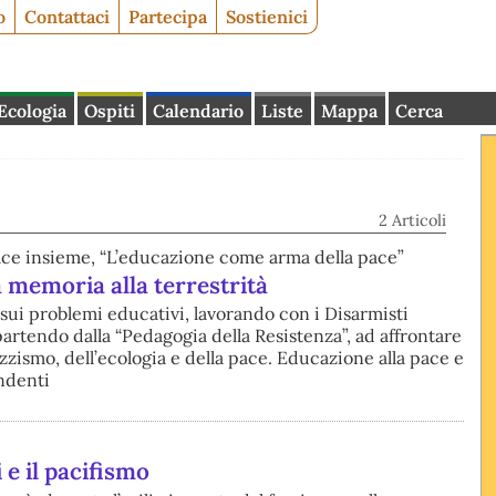
o
Contattaci
Partecipa
Sostienici
Ecologia
Ospiti
Calendario
Liste
Mappa
Cerca
2 Articoli
ace insieme, “L’educazione come arma della pace”
a memoria alla terrestrità
ui problemi educativi, lavorando con i Disarmisti
partendo dalla “Pedagogia della Resistenza”, ad affrontare
azzismo, dell’ecologia e della pace. Educazione alla pace e
ndenti
e il pacifismo