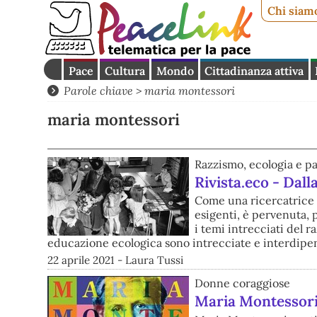
Chi siam
Pace
Cultura
Mondo
Cittadinanza attiva
Parole chiave > maria montessori
maria montessori
Razzismo, ecologia e p
Rivista.eco - Dall
Come una ricercatrice s
esigenti, è pervenuta, 
i temi intrecciati del r
educazione ecologica sono intrecciate e interdipe
22 aprile 2021 - Laura Tussi
Donne coraggiose
Maria Montessori 