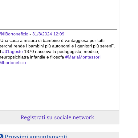
@IlBortoneficio
 - 
31/8/2024 12:09
"Una casa a misura di bambino è vantaggiosa per tutti 
perché rende i bambini più autonomi e i genitori più sereni". 
l 
#
31agosto
 1870 nasceva la pedagogista, medico, 
neuropsichiatra infantile e filosofa 
#
MariaMontessori
. 
#
ilbortoneficio
Registrati su sociale.network
Prossimi appuntamenti
@IngridHbn
 - 
15/6/2024 12:03