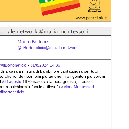
sociale.network #maria montessori
Mauro Bortone
@IlBortoneficio@sociale.network
@IlBortoneficio
 - 
31/8/2024 14:36
"Una casa a misura di bambino è vantaggiosa per tutti 
perché rende i bambini più autonomi e i genitori più sereni". 
l 
#
31agosto
 1870 nasceva la pedagogista, medico, 
neuropsichiatra infantile e filosofa 
#
MariaMontessori
. 
#
ilbortoneficio