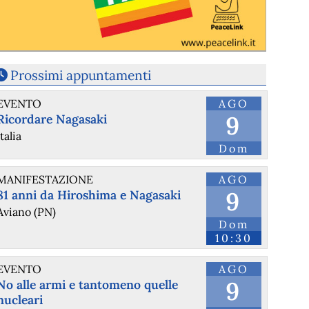
Prossimi appuntamenti
EVENTO
AGO
9
Ricordare Nagasaki
Italia
Dom
MANIFESTAZIONE
AGO
9
81 anni da Hiroshima e Nagasaki
Aviano (PN)
Dom
10:30
EVENTO
AGO
9
No alle armi e tantomeno quelle
nucleari