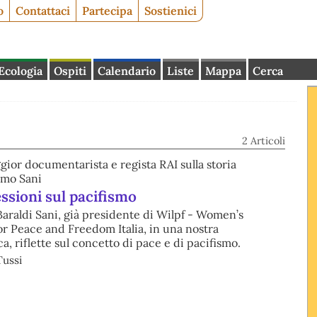
o
Contattaci
Partecipa
Sostienici
Ecologia
Ospiti
Calendario
Liste
Mappa
Cerca
2 Articoli
ior documentarista e regista RAI sulla storia
imo Sani
essioni sul pacifismo
araldi Sani, già presidente di Wilpf - Women’s
or Peace and Freedom Italia, in una nostra
a, riflette sul concetto di pace e di pacifismo.
Tussi