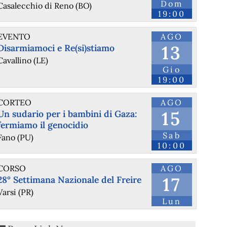
Dom
Casalecchio di Reno (BO)
19:00
EVENTO
AGO
13
Disarmiamoci e Re(si)stiamo
Cavallino (LE)
Gio
19:00
CORTEO
AGO
15
Un sudario per i bambini di Gaza:
fermiamo il genocidio
Sab
Fano (PU)
10:00
CORSO
AGO
17
28° Settimana Nazionale del Freire
Varsi (PR)
Lun