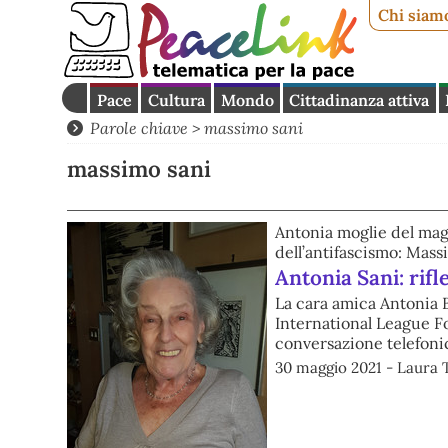
Chi siam
Pace
Cultura
Mondo
Cittadinanza attiva
Parole chiave > massimo sani
massimo sani
Antonia moglie del magg
dell’antifascismo: Mass
Antonia Sani: rifl
La cara amica Antonia B
International League F
conversazione telefonic
30 maggio 2021 - Laura 