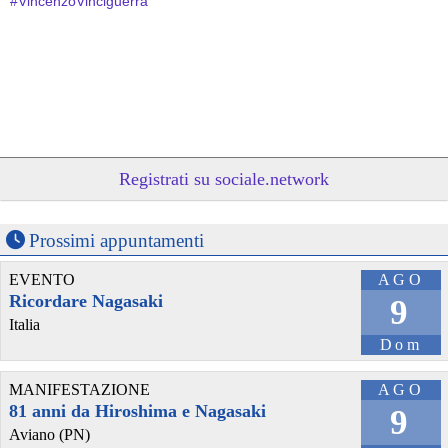
#
VincenzoVinciguerra
Registrati su sociale.network
Prossimi appuntamenti
@daniloruocco
 - 
1/4/2026 7:36
📚 Letture di marzo 2026
EVENTO
AGO
Numero libri letti: 6
Totale pagine: 1128
Ricordare Nagasaki
9
Totale dall’inizio dell’anno: 14 | 2843
Italia
Argomenti: 
#
Omofobia
#
Stragi
#
Donne
#
Droga
#
Ricordi
Dom
#️⃣ 
#
ruoccolive
#
libri
#
cultura
MANIFESTAZIONE
AGO
81 anni da Hiroshima e Nagasaki
9
Aviano (PN)