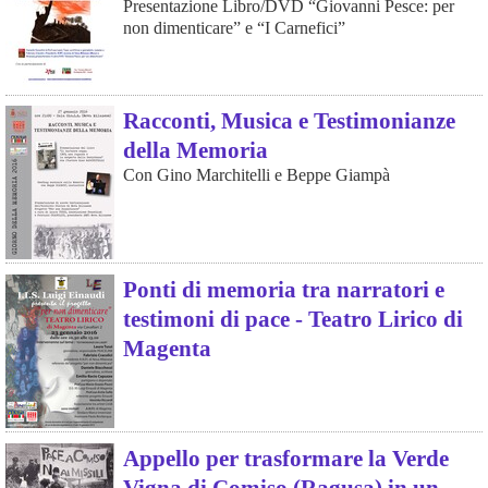
Presentazione Libro/DVD “Giovanni Pesce: per
non dimenticare” e “I Carnefici”
Racconti, Musica e Testimonianze
della Memoria
Con Gino Marchitelli e Beppe Giampà
Ponti di memoria tra narratori e
testimoni di pace - Teatro Lirico di
Magenta
Appello per trasformare la Verde
Vigna di Comiso (Ragusa) in un