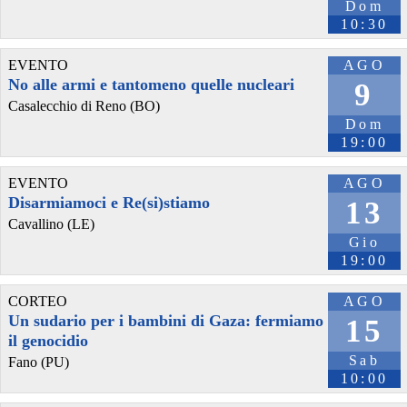
Dom
10:30
EVENTO
AGO
No alle armi e tantomeno quelle nucleari
9
Casalecchio di Reno (BO)
Dom
@osservatoriorepressione
 - 
30/3/2026 11:01
19:00
Al cinema il vero volto della guerra 
osservatoriorepressione.info/a
#
Latortadelpresidente
. 
#
LavocediHindRajab
#
KaoutherBenHania
#
RobertaCospito
#
SaddamHussein
#
devastazioni
#
recensioni
EVENTO
AGO
#
recensione
#
HasanHadi
#
Dalmondo
#
Anni
'90 
#
guerra
#
stragi
Disarmiamoci e Re(si)stiamo
13
#
Film
#
iraq
Cavallino (LE)
Gio
19:00
CORTEO
AGO
Un sudario per i bambini di Gaza: fermiamo
15
il genocidio
Sab
Fano (PU)
10:00