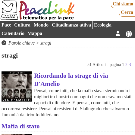
Chi siamo
Cerca
Pace
Cultura
Mondo
Cittadinanza attiva
Ecologia
Calendario
Mappa
Parole chiave > stragi
stragi
51 Articoli - pagina 1
2
3
Ricordando la strage di via
D'Amelio
Pensai, come tutti, che la mafia stava sterminando i
migliori tra i nostri compagni che non eravamo stati
capaci di difendere. E pensai, come tutti, che
occorreva resistere. Pensai ai resistenti di Stalingrado che salvarono
l'umanità dal trionfo hitleriano.
Mafia di stato