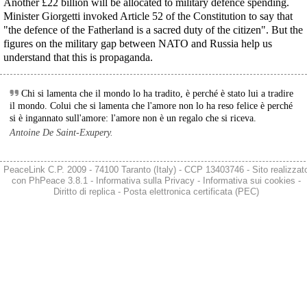
Another £22 billion will be allocated to military defence spending.
Oggi in Spagna mobilitazione contro il riarmo e il militarismoSi è svolta
oggi, 14 giugno 2026, a Madrid la manifestazione indetta dall'Assemblea
Minister Giorgetti invoked Article 52 of the Constitution to say that
@maurobiani
 - 
1/11/2025 15:26
Internazionalista di Madrid con il titolo "Contro il riarmo e la guerra
"the defence of the Fatherland is a sacred duty of the citizen". But the
#
Sudan
#
Darfur
#
guerra
#
stragi
#
puliziaetnica
imperialista". I partecipanti si sono radunati in Plaza de Atoc
figures on the military gap between NATO and Russia help us
Cosa possiamo fare?
[news] La strage di Bologna, i suoi mandati e la cerniera con la NATO
understand that this is propaganda.
Oggi per 
@
repubblica
A quarantasei anni dalla strage che il 2 agosto 1980 insanguinò la stazione
di Bologna, PeaceLink torna a ricordare le 85 vittime e gli oltre 200 feriti di
quel sabato mattina. Lo fa con un nuovo editoriale dal titolo "Strage di
Bologna: una scomoda verità", che ripercorre gli
Chi si lamenta che il mondo lo ha tradito, è perché è stato lui a tradire
il mondo. Colui che si lamenta che l'amore non lo ha reso felice è perché
si è ingannato sull'amore: l'amore non è un regalo che si riceva.
Antoine De Saint-Exupery.
PeaceLink C.P. 2009 - 74100 Taranto (Italy) - CCP 13403746 - Sito realizzat
con
PhPeace 3.8.1
-
Informativa sulla Privacy
-
Informativa sui cookies
-
Diritto di replica
-
Posta elettronica certificata (PEC)
@maurobiani
 - 
7/10/2025 16:12
#
pogrom
#
stragi
#
distruzione
#
genocidio
#
7ottobre
. Due anni dopo. 
#
Attesa
.
Oggi per 
@
repubblica
 e su 
@
rainews