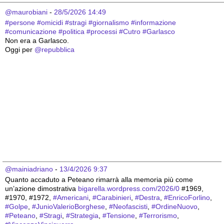
@maurobiani
 - 
28/5/2026 14:49
#
persone
#
omicidi
#
stragi
#
giornalismo
#
informazione
#
comunicazione
#
politica
#
processi
#
Cutro
#
Garlasco
Non era a Garlasco.
Oggi per 
@
repubblica
@mainiadriano
 - 
13/4/2026 9:37
Quanto accaduto a Peteano rimarrà alla memoria più come 
un’azione dimostrativa 
bigarella.wordpress.com/2026/0
 #1969, 
#1970, #1972, 
#
Americani
, 
#
Carabinieri
, 
#
Destra
, 
#
EnricoForlino
, 
#
Golpe
, 
#
JunioValerioBorghese
, 
#
Neofascisti
, 
#
OrdineNuovo
, 
#
Peteano
, 
#
Stragi
, 
#
Strategia
, 
#
Tensione
, 
#
Terrorismo
, 