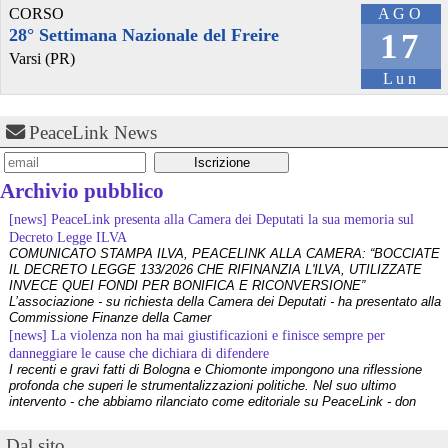
CORSO
AGO
@maurobiani
 - 
27/3/2026 16:00
28° Settimana Nazionale del Freire
17
#
guerre
#
stragi
 (e cit. 
#
GinoPaoli
)
Varsi (PR)
E continuano a sparare. Contro le 
#
persone
, contro tutti gli esseri 
Lun
umani.
Oggi per 
@
repubblica
PeaceLink News
Archivio pubblico
[news] PeaceLink presenta alla Camera dei Deputati la sua memoria sul
Decreto Legge ILVA
COMUNICATO STAMPA ILVA, PEACELINK ALLA CAMERA: “BOCCIATE
IL DECRETO LEGGE 133/2026 CHE RIFINANZIA L'ILVA, UTILIZZATE
INVECE QUEI FONDI PER BONIFICA E RICONVERSIONE”
L’associazione - su richiesta della Camera dei Deputati - ha presentato alla
Commissione Finanze della Camer
[news] La violenza non ha mai giustificazioni e finisce sempre per
@maurobiani
 - 
10/3/2026 16:25
danneggiare le cause che dichiara di difendere
#
guerra
#
scuola
#
bambini
#
stragi
I recenti e gravi fatti di Bologna e Chiomonte impongono una riflessione
Attesa di una finestra.
profonda che superi le strumentalizzazioni politiche. Nel suo ultimo
Oggi per 
@
repubblica
intervento - che abbiamo rilanciato come editoriale su PeaceLink - don
Tonio Dell'Olio affronta il tema con la consueta lucidità: la violenza non ha
[news] ILVA, ora la salute viene prima
Dal sito