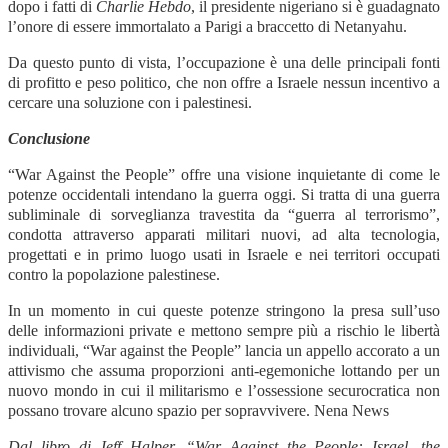
dopo i fatti di
Charlie Hebdo
, il presidente nigeriano si è guadagnato
l’onore di essere immortalato a Parigi a braccetto di Netanyahu.
Da questo punto di vista, l’occupazione è una delle principali fonti
di profitto e peso politico, che non offre a Israele nessun incentivo a
cercare una soluzione con i palestinesi.
Conclusione
“War Against the People” offre una visione inquietante di come le
potenze occidentali intendano la guerra oggi. Si tratta di una guerra
subliminale di sorveglianza travestita da “guerra al terrorismo”,
condotta attraverso apparati militari nuovi, ad alta tecnologia,
progettati e in primo luogo usati in Israele e nei territori occupati
contro la popolazione palestinese.
In un momento in cui queste potenze stringono la presa sull’uso
delle informazioni private e mettono sempre più a rischio le libertà
individuali, “War against the People” lancia un appello accorato a un
attivismo che assuma proporzioni anti-egemoniche lottando per un
nuovo mondo in cui il militarismo e l’ossessione securocratica non
possano trovare alcuno spazio per sopravvivere. Nena News
Dal libro di Jeff Halper, “War Against the People: Israel, the