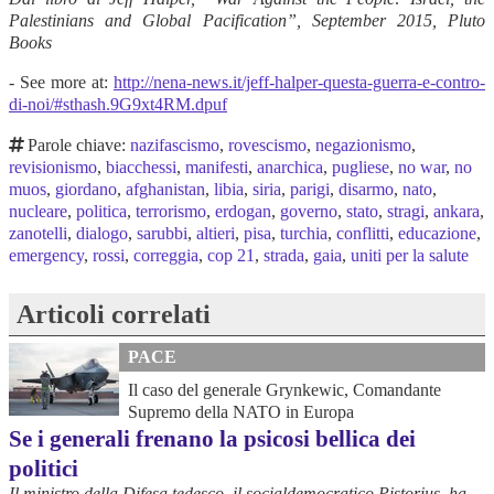
Palestinians and Global Pacification”, September 2015, Pluto
Books
- See more at:
http://nena-news.it/jeff-halper-questa-guerra-e-contro-
di-noi/#sthash.9G9xt4RM.dpuf
Parole chiave:
nazifascismo
,
rovescismo
,
negazionismo
,
revisionismo
,
biacchessi
,
manifesti
,
anarchica
,
pugliese
,
no war
,
no
muos
,
giordano
,
afghanistan
,
libia
,
siria
,
parigi
,
disarmo
,
nato
,
nucleare
,
politica
,
terrorismo
,
erdogan
,
governo
,
stato
,
stragi
,
ankara
,
zanotelli
,
dialogo
,
sarubbi
,
altieri
,
pisa
,
turchia
,
conflitti
,
educazione
,
emergency
,
rossi
,
correggia
,
cop 21
,
strada
,
gaia
,
uniti per la salute
Articoli correlati
PACE
Il caso del generale Grynkewic, Comandante
Supremo della NATO in Europa
Se i generali frenano la psicosi bellica dei
politici
Il ministro della Difesa tedesco, il socialdemocratico Pistorius, ha