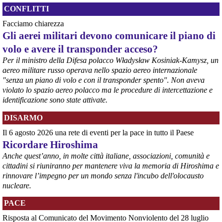
@peacelink
 - 
6/8/2026 8:42
CONFLITTI
In Germania le commemorazioni dell'81° anniversario di Hiroshima 
Facciamo chiarezza
sono numerose e capillari, coinvolgendo grandi città e piccole 
Gli aerei militari devono comunicare il piano di
comunità. 
#
Hiroshima2026
#
Germania
volo e avere il transponder acceso?
Per il ministro della Difesa polacco Władysław Kosiniak-Kamysz, un
@peacelink
 - 
6/8/2026 7:55
aereo militare russo operava nello spazio aereo internazionale
lanazione.it/massa-carrara/cro
"senza un piano di volo e con il transponder spento". Non aveva
La proposta di un osservatorio sui traffici di armi nel porto di Marina 
di Carrara organizzato dall’Accademia della Pace e raccolta dalla 
violato lo spazio aereo polacco ma le procedure di intercettazione e
sindaca Serena Arrighi.
identificazione sono state attivate.
Linda Maggiori, nel ricostruire l’inchiesta che ha fatto per 
AltrEconomia sull’attività di carico e scarico di armi in diversi porti 
DISARMO
tra cui quello di Marina di Carrara, ha sottolineato la resistenza da 
Il 6 agosto 2026 una rete di eventi per la pace in tutto il Paese
parte delle istituzioni competenti a fornire le informazioni 
indispensabili.
Ricordare Hiroshima
#
armi
#
disarmo
#
pcknews
#
pace
Anche quest’anno, in molte città italiane, associazioni, comunità e
cittadini si riuniranno per mantenere viva la memoria di Hiroshima e
rinnovare l’impegno per un mondo senza l'incubo dell'olocausto
nucleare.
PACE
Risposta al Comunicato del Movimento Nonviolento del 28 luglio