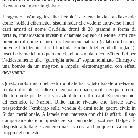
rivenduto sul mercato globale.
Leggendo “War against the People” si viene iniziati a diavolerie
come “soldati cibernetici, sistemi radar che vedono attraverso i muri,
carri armati di nome Crudeltà, droni di 20 grammi a forma di
farfalla, imbarcazioni invisibili chiamate Squalo di Morte, armi che
prendono il nome di insetti o fenomeni naturali (calabroni bionici,
polvere intelligente, droni libellula e robot intelligenti di rugiada),
insetti cibernetici, un quartiere cittadino simulato con 600 edifici per
l’addestramento alla “guerriglia urbana” soprannominato Chicago e
una bomba da un megaton a impulsi elettromagnetici con effetti
devastanti.”
Questo ruolo unico nel teatro globale ha portato Israele a relazioni
militari ufficiali con oltre un centinaio di paesi, molti dei quali feroci
dittature note per le loro violazioni dei diritti umani. Recentemente,
ad esempio, le Nazioni Unite hanno rivelato che Israele stava
trasgredendo l’embargo sulla vendita di armi nella guerra civile in
Sudan meridionale. A Israele non interessa con chi fa affari; il suo
comportamento è in questo senso “amorale”, sostiene Halper. È
disposto a trattare e vendere qualsiasi cosa a chiunque senza curarsi
troppo del contesto.