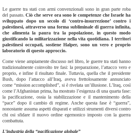
Le guerre tra stati con armi convenzionali sono in gran parte roba
del passato.
Ciò che serve ora sono le competenze che Israele ha
sviluppato dopo un secolo di ‘contro-insurrezione’ contro i
palestinesi, attraverso una forma subliminale di guerra infinita,
che alimenta la paura tra la popolazione, in questo modo
giustificando la militarizzazione nella vita quotidiana. I territori
palestinesi occupati, sostiene Halper, sono un vero e proprio
laboratorio di questo approccio.
Come viene ampiamente discusso nel libro, le guerre tra stati hanno
tradizionalmente coinvolto tre fasi: la preparazione, l’attacco vero e
proprio, e infine il risultato finale. Tuttavia, quella che il presidente
Bush, dopo l’attacco all’Iraq, aveva frettolosamente annunciato
come “mission accomplished”, si è rivelata un’illusione. L’Iraq, così
come l’Afghanistan prima, ha mostrato l’esigenza di una quarta fase:
la pacificazione, ossia la stabilizzazione e il mantenimento della
“pace” dopo il cambio di regime. Anche questa fase è “guerra”,
nonostante assuma aspetti disparati e utilizzi strumenti diversi contro
chi osi sfidare il nuovo ordine egemonico imposto con la guerra
combattuta.
L’industria della “pacificazione globale”