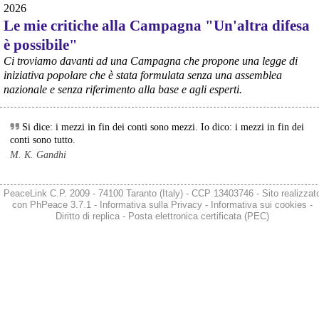
2026
Le mie critiche alla Campagna "Un'altra difesa
è possibile"
Ci troviamo davanti ad una Campagna che propone una legge di
@peacelink
 - 
6/8/2026 7:50
iniziativa popolare che è stata formulata senza una assemblea
retepacedisarmo.org/2026/missi
nazionale e senza riferimento alla base e agli esperti.
Il Parlamento è stato tenuto praticamente all’oscuro del 
dispiegamento di uomini e mezzi verso il regno saudita e in un 
contesto di conflitto aperto nella regione.
Si dice: i mezzi in fin dei conti sono mezzi. Io dico: i mezzi in fin dei
#
disarmo
#
noguerra
#
pcknews
conti sono tutto.
M. K. Gandhi
PeaceLink C.P. 2009 - 74100 Taranto (Italy) - CCP 13403746 - Sito realizzat
con
PhPeace 3.7.1
-
Informativa sulla Privacy
-
Informativa sui cookies
-
Diritto di replica
-
Posta elettronica certificata (PEC)
@peacelink
 - 
6/8/2026 5:38