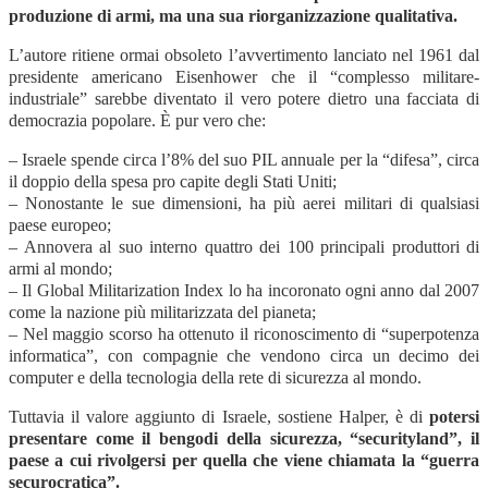
produzione di armi, ma una sua riorganizzazione qualitativa.
L’autore ritiene ormai obsoleto l’avvertimento lanciato nel 1961 dal
presidente americano Eisenhower che il “complesso militare-
industriale” sarebbe diventato il vero potere dietro una facciata di
democrazia popolare. È pur vero che:
– Israele spende circa l’8% del suo PIL annuale per la “difesa”, circa
il doppio della spesa pro capite degli Stati Uniti;
– Nonostante le sue dimensioni, ha più aerei militari di qualsiasi
paese europeo;
– Annovera al suo interno quattro dei 100 principali produttori di
armi al mondo;
– Il Global Militarization Index lo ha incoronato ogni anno dal 2007
come la nazione più militarizzata del pianeta;
– Nel maggio scorso ha ottenuto il riconoscimento di “superpotenza
informatica”, con compagnie che vendono circa un decimo dei
computer e della tecnologia della rete di sicurezza al mondo.
Tuttavia il valore aggiunto di Israele, sostiene Halper, è di
potersi
presentare come il bengodi della sicurezza, “securityland”, il
paese a cui rivolgersi per quella che viene chiamata la “guerra
securocratica”.