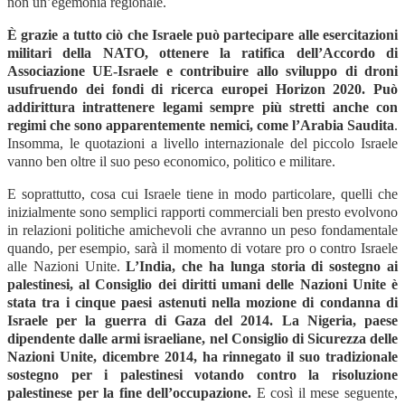
non un’egemonia regionale.
È grazie a tutto ciò che Israele può partecipare alle esercitazioni
militari della NATO, ottenere la ratifica dell’Accordo di
Associazione UE-Israele e contribuire allo sviluppo di droni
usufruendo dei fondi di ricerca europei Horizon 2020. Può
addirittura intrattenere legami sempre più stretti anche con
regimi che sono apparentemente nemici, come l’Arabia Saudita
.
Insomma, le quotazioni a livello internazionale del piccolo Israele
vanno ben oltre il suo peso economico, politico e militare.
E soprattutto, cosa cui Israele tiene in modo particolare, quelli che
inizialmente sono semplici rapporti commerciali ben presto evolvono
in relazioni politiche amichevoli che avranno un peso fondamentale
quando, per esempio, sarà il momento di votare pro o contro Israele
alle Nazioni Unite.
L’India, che ha lunga storia di sostegno ai
palestinesi, al Consiglio dei diritti umani delle Nazioni Unite è
stata tra i cinque paesi astenuti nella mozione di condanna di
Israele per la guerra di Gaza del 2014. La Nigeria, paese
dipendente dalle armi israeliane, nel Consiglio di Sicurezza delle
Nazioni Unite, dicembre 2014, ha rinnegato il suo tradizionale
sostegno per i palestinesi votando contro la risoluzione
palestinese per la fine dell’occupazione.
E così il mese seguente,