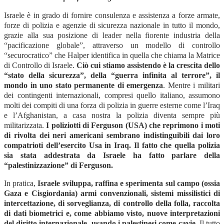
Israele è in grado di fornire consulenza e assistenza a forze armate,
forze di polizia e agenzie di sicurezza nazionale in tutto il mondo,
grazie alla sua posizione di leader nella fiorente industria della
“pacificazione globale”, attraverso un modello di controllo
“securocratico” che Halper identifica in quella che chiama la Matrice
di Controllo di Israele.
Ciò cui stiamo assistendo è la crescita dello
“stato della sicurezza”, della “guerra infinita al terrore”, il
mondo in uno stato permanente di emergenza
. Mentre i militari
dei contingenti internazionali, compresi quello italiano, assumono
molti dei compiti di una forza di polizia in guerre esterne come l’Iraq
e l’Afghanistan, a casa nostra la polizia diventa sempre più
militarizzata.
I poliziotti di Ferguson (USA) che reprimono i moti
di rivolta dei neri americani sembrano indistinguibili dai loro
compatrioti dell’esercito Usa in Iraq. Il fatto che quella polizia
sia stata addestrata da Israele ha fatto parlare della
“palestinizzazione” di Ferguson.
In pratica,
Israele sviluppa, raffina e sperimenta sul campo (ossia
Gaza e Cisgiordania) armi convenzionali, sistemi missilistici di
intercettazione, di sorveglianza, di controllo della folla, raccolta
di dati biometrici e, come abbiamo visto, nuove interpretazioni
del diritto internazionale, usando i palestinesi come cavie.
Il tutto