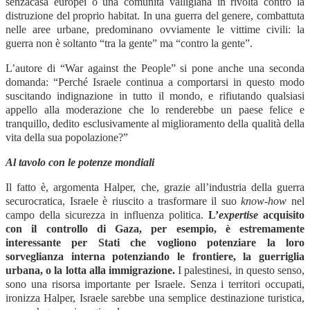
senzacasa europei o una comunità valligiana in rivolta contro la
distruzione del proprio habitat. In una guerra del genere, combattuta
nelle aree urbane, predominano ovviamente le vittime civili: la
guerra non è soltanto “tra la gente” ma “contro la gente”.
L’autore di “War against the People” si pone anche una seconda
domanda: “Perché Israele continua a comportarsi in questo modo
suscitando indignazione in tutto il mondo, e rifiutando qualsiasi
appello alla moderazione che lo renderebbe un paese felice e
tranquillo, dedito esclusivamente al miglioramento della qualità della
vita della sua popolazione?”
Al tavolo con le potenze mondiali
Il fatto è, argomenta Halper, che, grazie all’industria della guerra
securocratica, Israele è riuscito a trasformare il suo
know-how
nel
campo della sicurezza in influenza politica.
L’
expertise
acquisito
con il controllo di Gaza, per esempio, è estremamente
interessante per Stati che vogliono potenziare la loro
sorveglianza interna potenziando le frontiere, la guerriglia
urbana, o la lotta alla immigrazione.
I palestinesi, in questo senso,
sono una risorsa importante per Israele. Senza i territori occupati,
ironizza Halper, Israele sarebbe una semplice destinazione turistica,