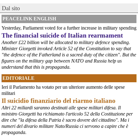
Dal sito
@peacelink
 - 
6/8/2026 8:47
PEACELINK ENGLISH
Hiroshima Day in Germania 
Yesterday, Parliament voted for a further increase in military spending
#
Berlino
. La principale manifestazione, una kundgebung (raduno) 
The financial suicide of Italian rearmament
dal titolo "Gedenken - Erinnern - Mahnen" (Ricordare - Memoria - 
Another £22 billion will be allocated to military defence spending.
Monito), si terrà alle 17:00 presso la Campana della Pace nel 
Volkspark Friedrichshain . La giornata è iniziata con il suono della 
Minister Giorgetti invoked Article 52 of the Constitution to say that
campana alle 8:15, l'ora dello sgancio della bomba su Hiroshima. 
"the defence of the Fatherland is a sacred duty of the citizen". But the
Alle 21:00, una cerimonia con luci della pace si terrà presso il 
figures on the military gap between NATO and Russia help us
Giardino Giapponese a Berlino-Hohenschönhausen.
understand that this is propaganda.
#
Hiroshima2026
#
Germania
EDITORIALE
@peacelink
 - 
6/8/2026 8:44
Ieri il Parlamento ha votato per un ulteriore aumento delle spese
Hiroshima Day in Germania 
#
Hannover
: la città offre un programma particolarmente ricco e 
militari
articolato. La commemorazione ufficiale è iniziata alle 8:00 con una 
Il suicidio finanziario del riarmo italiano
cerimonia presso la Aegidienkirche , seguita da una meditazione 
Altri 22 miliardi saranno destinati alle spese militari difesa. Il
sonora e da una funzione multireligiosa per la pace nel pomeriggio. 
ministro Giorgetti ha richiamato l'articolo 52 della Costituzione per
In serata, la città ospiterà proiezioni di documentari al Neues 
dire che "la difesa della Patria è sacro dovere del cittadino". Ma i
Rathaus e, alle 22:00, un suggestivo momento di ricordo con il 
lancio di lanterne di carta sullo stagno Maschteich.
numeri del divario militare Nato/Russia ci servono a capire che è
#
Hiroshima2026
#
Germania
propaganda.