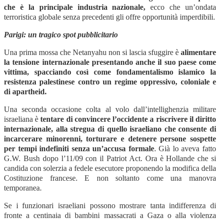
che è la principale industria nazionale,
ecco che un’ondata
terroristica globale senza precedenti gli offre opportunità imperdibili.
Parigi: un tragico spot pubblicitario
Una prima mossa che Netanyahu non si lascia sfuggire è
alimentare
la tensione internazionale presentando anche il suo paese come
vittima, spacciando così come fondamentalismo islamico la
resistenza palestinese contro un regime oppressivo, coloniale e
di apartheid.
Una seconda occasione colta al volo dall’intellighenzia militare
israeliana è
tentare di convincere l’occidente a riscrivere il diritto
internazionale, alla stregua di quello israeliano che consente di
incarcerare minorenni, torturare e detenere persone sospette
per tempi indefiniti senza un’accusa formale
. Già lo aveva fatto
G.W. Bush dopo l’11/09 con il Patriot Act. Ora è Hollande che si
candida con solerzia a fedele esecutore proponendo la modifica della
Costituzione francese. E non soltanto come una manovra
temporanea.
Se i funzionari israeliani possono mostrare tanta indifferenza di
fronte a centinaia di bambini massacrati a Gaza o alla violenza