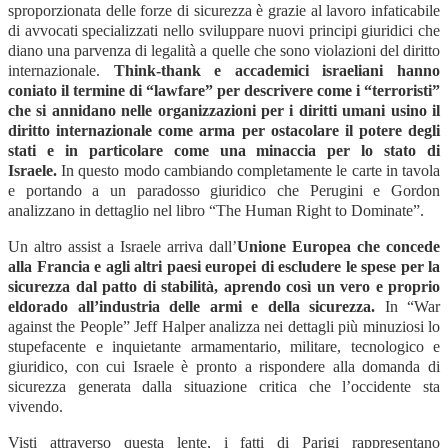
sproporzionata delle forze di sicurezza è grazie al lavoro infaticabile
di avvocati specializzati nello sviluppare nuovi principi giuridici che
diano una parvenza di legalità a quelle che sono violazioni del diritto
internazionale.
Think-thank e accademici israeliani hanno
coniato il termine di “lawfare” per descrivere come i “terroristi”
che si annidano nelle organizzazioni per i diritti umani usino il
diritto internazionale come arma per ostacolare il potere degli
stati e in particolare come una minaccia per lo stato di
Israele.
In questo modo cambiando completamente le carte in tavola
e portando a un paradosso giuridico che Perugini e Gordon
analizzano in dettaglio nel libro “The Human Right to Dominate”.
Un altro assist a Israele arriva dall’
Unione Europea che concede
alla Francia e agli altri paesi europei di escludere le spese per la
sicurezza dal patto di stabilità, aprendo così un vero e proprio
eldorado all’industria delle armi e della sicurezza.
In “War
against the People” Jeff Halper analizza nei dettagli più minuziosi lo
stupefacente e inquietante armamentario, militare, tecnologico e
giuridico, con cui Israele è pronto a rispondere alla domanda di
sicurezza generata dalla situazione critica che l’occidente sta
vivendo.
Visti attraverso questa lente, i fatti di Parigi rappresentano