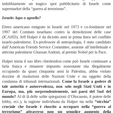
indubbiamente un tragico spot pubblicitario di Israele come
supermarket della “guerra al terrorismo”.
Israele: lupo o agnello?
Ebreo americano emigrato in Israele nel 1973 e co-fondatore nel
1997 del Comitato israeliano contro la demolizione delle case
(ICAHD), Jeff Halper è da diciotto anni in prima linea nel conflitto
israelo-palestinese. Ex-professore di antropologia, è stato candidato
dall’American Friends Service Committee, assieme all’intellettuale e
attivista palestinese Ghassan Andoni, al premio Nobel per la Pace.
Halper inizia il suo libro chiedendosi come può Israele continuare a
farla franca e rimanere impunito nonostante stia illegalmente
occupando da quasi cinquanta anni la Palestina, abbia violato
dozzine di risoluzioni delle Nazioni Unite e sia oggetto della
condanna di tribunali internazionali.
Come fa Israele a godere di
tale autorità e autorevolezza, non solo negli Stati Uniti e in
Europa, ma, più sorprendentemente, nei paesi del Sud del
mondo?
Al di là delle solite spiegazioni (l’Olocausto, il potere delle
lobby, ecc.), la ragione individuata da Halper sta nella
“nicchia”
cruciale che Israele è riuscito a occupare nella “guerra al
terrorismo” attraverso non un semplice aumento della