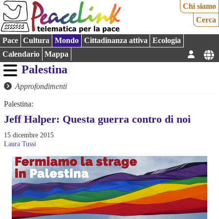
Chi siamo
Cerca
Pace
Cultura
Mondo
Cittadinanza attiva
Ecologia
Calendario
Mappa
Palestina
Approfondimenti
Palestina:
Jeff Halper: Questa guerra contro di noi
15 dicembre 2015
Laura Tussi