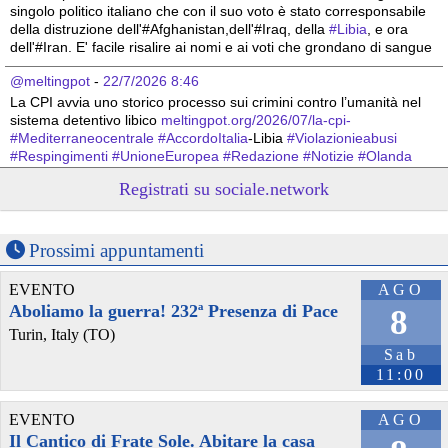
singolo politico italiano che con il suo voto è stato corresponsabile 
della distruzione dell'#Afghanistan,dell'#Iraq, della 
#
Libia
, e ora 
dell'#Iran. E' facile risalire ai nomi e ai voti che grondano di sangue
@meltingpot
 - 
22/7/2026 8:46
La CPI avvia uno storico processo sui crimini contro l’umanità nel 
sistema detentivo libico 
meltingpot.org/2026/07/la-cpi-
#
Mediterraneocentrale
#
AccordoItalia
-Libia 
#
Violazionieabusi
#
Respingimenti
#
UnioneEuropea
#
Redazione
#
Notizie
#
Olanda
#
Libia
Registrati su sociale.network
Prossimi appuntamenti
EVENTO
AGO
Aboliamo la guerra! 232ª Presenza di Pace
8
Turin, Italy (TO)
Sab
11:00
@meltingpot
 - 
17/7/2026 7:57
EVENTO
AGO
Catania e Ortona: due nuove sentenze smontano le accuse contro 
Il Cantico di Frate Sole. Abitare la casa