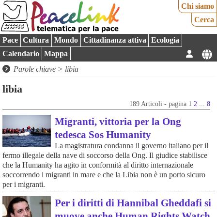
Chi siamo
Cerca
Pace
Cultura
Mondo
Cittadinanza attiva
Ecologia
Calendario
Mappa
Parole chiave > libia
libia
189 Articoli - pagina 1
2
...
8
Migranti, vittoria per la Ong
tedesca Sos Humanity
La magistratura condanna il governo italiano per il
fermo illegale della nave di soccorso della Ong. Il giudice stabilisce
che la Humanity ha agito in conformità al diritto internazionale
soccorrendo i migranti in mare e che la Libia non è un porto sicuro
per i migranti.
Per i diritti di Hannibal Gheddafi si
muove anche Human Rights Watch