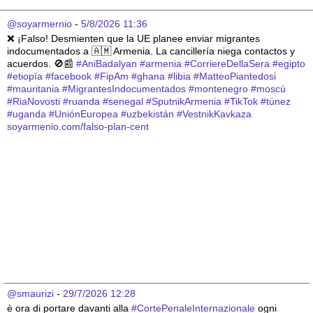
@soyarmernio
 - 
5/8/2026 11:36
❌ ¡Falso! Desmienten que la UE planee enviar migrantes 
indocumentados a 🇦🇲 Armenia. La cancillería niega contactos y 
acuerdos. 🚫📰 
#
AniBadalyan
#
armenia
#
CorriereDellaSera
#
egipto
#
etiopía
#
facebook
#
FipAm
#
ghana
#
libia
#
MatteoPiantedosi
#
mauritania
#
MigrantesIndocumentados
#
montenegro
#
moscú
#
RiaNovosti
#
ruanda
#
senegal
#
SputnikArmenia
#
TikTok
#
túnez
#
uganda
#
UniónEuropea
#
uzbekistán
#
VestnikKavkaza
soyarmenio.com/falso-plan-cent
@smaurizi
 - 
29/7/2026 12:28
è ora di portare davanti alla 
#
CortePenaleInternazionale
 ogni 