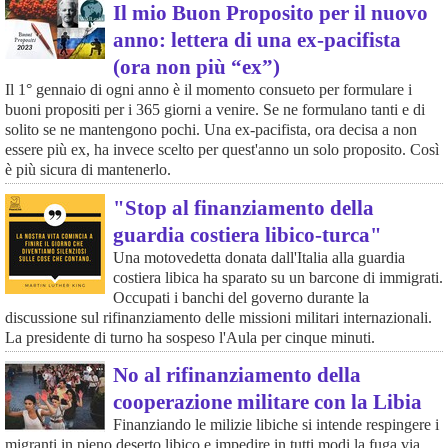
Il mio Buon Proposito per il nuovo
anno: lettera di una ex-pacifista
(ora non più “ex”)
Il 1° gennaio di ogni anno è il momento consueto per formulare i
buoni propositi per i 365 giorni a venire. Se ne formulano tanti e di
solito se ne mantengono pochi. Una ex-pacifista, ora decisa a non
essere più ex, ha invece scelto per quest'anno un solo proposito. Così
è più sicura di mantenerlo.
"Stop al finanziamento della
guardia costiera libico-turca"
Una motovedetta donata dall'Italia alla guardia
costiera libica ha sparato su un barcone di immigrati.
Occupati i banchi del governo durante la
discussione sul rifinanziamento delle missioni militari internazionali.
La presidente di turno ha sospeso l'Aula per cinque minuti.
No al rifinanziamento della
cooperazione militare con la Libia
Finanziando le milizie libiche si intende respingere i
migranti in pieno deserto libico e impedire in tutti modi la fuga via