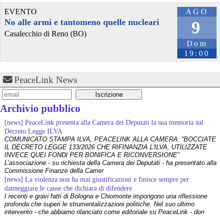
EVENTO
AGO
No alle armi e tantomeno quelle nucleari
9
Casalecchio di Reno (BO)
Dom
19:00
PeaceLink News
@huffpost_es
 - 
30/6/2026 3:41
🏛️  ■ Entrevista a Alicia Armesto, la periodista española detenida 
en Libia durante un mes por participar en la flotilla: "En Israel me 
Archivio pubblico
cobré lo mío, pero los golpes pueden disociarse; en Libia, estaba 
aterrorizada" ■ Armesto fue[…]
[news] PeaceLink presenta alla Camera dei Deputati la sua memoria sul
huffingtonpost.es/politica/ent
Decreto Legge ILVA
#
israel
#
libia
#
palestina
#
flotilla
#
politica
COMUNICATO STAMPA ILVA, PEACELINK ALLA CAMERA: “BOCCIATE
IL DECRETO LEGGE 133/2026 CHE RIFINANZIA L'ILVA, UTILIZZATE
INVECE QUEI FONDI PER BONIFICA E RICONVERSIONE”
L’associazione - su richiesta della Camera dei Deputati - ha presentato alla
Commissione Finanze della Camer
[news] La violenza non ha mai giustificazioni e finisce sempre per
danneggiare le cause che dichiara di difendere
I recenti e gravi fatti di Bologna e Chiomonte impongono una riflessione
profonda che superi le strumentalizzazioni politiche. Nel suo ultimo
intervento - che abbiamo rilanciato come editoriale su PeaceLink - don
Tonio Dell'Olio affronta il tema con la consueta lucidità: la violenza non ha