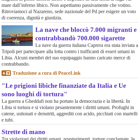
mare dall’inferno libico. Non aspettiamo passivamente che votino.
Ritroviamoci al Nazareno, sede nazionale del Pd per esigere un voto
di coerenza, dignità e giustizia.
La nave che bloccò 7.000 migranti e
contrabbandò 700.000 sigarette
La nave da guerra italiana Caprera era stata inviata a
Tripoli per partecipare alla lotta contro i trafficanti di esseri umani in
Libia. Alcuni membri del suo equipaggio hanno caricato merce di
contrabbando.
Traduzione a cura di PeaceLink
"Le prigioni libiche finanziate da Italia e Ue
sono luoghi di tortura"
La guerra a Gheddafi non ha portato la democrazia e la libertà. In
Libia si tortura e si violano pesantemente i diritti umani. Profughi in
catene, ustionati e denutriti, aggrediti con acido, picchiati con martelli
e tubi.
Strette di mano
Tra violazioni dei diritti umani, respingimenti, torture conclamate, la