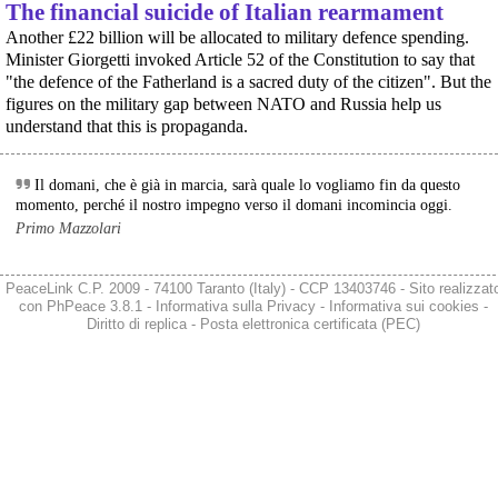
[News] Oggi in Spagna mobilitazione contro il riarmo, in questi minuti sta
The financial suicide of Italian rearmament
@Mau_or_
 - 
23/6/2026 11:03
per partire a Bruxelles la marcia pacifista europea di No Rearm Europe
Another £22 billion will be allocated to military defence spending.
"Se alla fine è un tribunale libico a pronunciare una condanna che 
Oggi in Spagna mobilitazione contro il riarmo e il militarismoSi è svolta
oggi, 14 giugno 2026, a Madrid la manifestazione indetta dall'Assemblea
Minister Giorgetti invoked Article 52 of the Constitution to say that
l’Italia ha evitato di rendere possibile davanti alla Corte Penale 
Internazionalista di Madrid con il titolo "Contro il riarmo e la guerra
Internazionale, c’è poco da esultare.'
"the defence of the Fatherland is a sacred duty of the citizen". But the
imperialista". I partecipanti si sono radunati in Plaza de Atoc
#
governoMeloni
#
Almasri
#
Italia
#
Libia
#
diritti
#
HumanRights
figures on the military gap between NATO and Russia help us
[news] La strage di Bologna, i suoi mandati e la cerniera con la NATO
#
23giugno
understand that this is propaganda.
A quarantasei anni dalla strage che il 2 agosto 1980 insanguinò la stazione
diogenenotizie.com/almasri-la-
di Bologna, PeaceLink torna a ricordare le 85 vittime e gli oltre 200 feriti di
quel sabato mattina. Lo fa con un nuovo editoriale dal titolo "Strage di
Bologna: una scomoda verità", che ripercorre gli
Il domani, che è già in marcia, sarà quale lo vogliamo fin da questo
momento, perché il nostro impegno verso il domani incomincia oggi.
Primo Mazzolari
PeaceLink C.P. 2009 - 74100 Taranto (Italy) - CCP 13403746 - Sito realizzat
con
PhPeace 3.8.1
-
Informativa sulla Privacy
-
Informativa sui cookies
-
Diritto di replica
-
Posta elettronica certificata (PEC)
@radiondadurto
 - 
23/6/2026 7:27
MIGRANTI: IL TORTURATORE ALMASRI, COCCOLATO IN ITALIA, 
CONDANNATO A 7 ANNI E 4 MESI IN LIBIA 
radiondadurto.org/2026/06/23/m
#
mediterraneasavinghumans
#
NAZIONALI
#
migranti
#
almasri
#
Libia