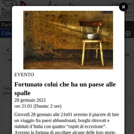
Chi siamo
Cerca
Pace
Cultura
Mondo
Cittadinanza attiva
Ecologia
Calendario
Mappa
28
Gennaio
Mese
Settimana
Giorno
Agenda
oggi
2021
EVENTO
giovedì
Fortunato colui che ha un paese alle
Tutto il
spalle
giorno
28 gennaio 2021
08
ore 21:01 (Durata: 2 ore)
09
Giovedì 28 gennaio alle 21e01 avremo il piacere di fare
un viaggio fra paesi abbandonati, borghi ritrovati e
10
riabitati d’Italia con quattro “ospiti di eccezione”.
Avremo la fortuna di ascoltare alcune delle loro storie,