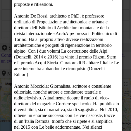
11
proposte e riflessioni.
12
Antonio De Rossi, architetto e PhD, è professore
ordinario di Progettazione architettonica e urbana e
13
direttore dell’Istituto di Architettura montana e della
rivista internazionale «ArchAlp» presso il Politecnico di
14
Torino. Ha al proprio attivo diverse realizzazioni
architettoniche e progetti di rigenerazione in territorio
15
Segnalazione evento
alpino. Con i due volumi La costruzione delle Alpi
Contribuisci al calendario di PeaceLink inviando la segnalazione di
(Donzelli, 2014 e 2016) ha vinto il premio Rigoni Stern
16
un evento
e il premio Acqui Storia. Curatore di Riabitare l’Italia: Le
17
aree interne tra abbandoni e riconquiste (Donzelli
Mappa
L'ATLANTE DELLE DONNE
Editori)
18
Antonio Mocciola: Giornalista, scrittore e consulente
19
editoriale, nonché autore e conduttore teatrale e
radiotelevisivo. Attualmente ricopre il ruolo di vice-
20
Online / Condividere la memoria. Nel
Fortunato
direttore del magazine Corriere spettacolo. Ha pubblicato
cammino di Primo Levi
colui che ha
diversi titoli, sia di narrativa, sia di sag-gistica. Nel 2010,
un paese
Circolo dei lettori, Via Giambattista Bogino 9, Torino,
21
alle spalle
10123 Turin, Piedmont - Torino ()
ottiene un enorme successo con Le vie nascoste, tracce
di un’Italia Remota, trionfo che si ripete e si amplifica
22
nel 2015 con Le belle addormentate. Nei silenzi