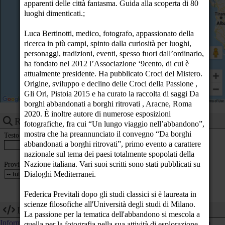
apparenti delle città fantasma. Guida alla scoperta di 80
23
luoghi dimenticati.;
Luca Bertinotti, medico, fotografo, appassionato della
ricerca in più campi, spinto dalla curiosità per luoghi,
personaggi, tradizioni, eventi, spesso fuori dall’ordinario,
ha fondato nel 2012 l’Associazione ‘9cento, di cui è
attualmente presidente. Ha pubblicato Croci del Mistero.
Origine, sviluppo e declino delle Croci della Passione ,
Gli Ori, Pistoia 2015 e ha curato la raccolta di saggi Da
borghi abbandonati a borghi ritrovati , Aracne, Roma
2020. È inoltre autore di numerose esposizioni
Ricerca eventi
fotografiche, fra cui “Un lungo viaggio nell’abbandono”,
mostra che ha preannunciato il convegno “Da borghi
Testo
abbandonati a borghi ritrovati”, primo evento a carattere
nazionale sul tema dei paesi totalmente spopolati della
Nazione italiana. Vari suoi scritti sono stati pubblicati su
Provincia
Dialoghi Mediterranei.
Federica Previtali dopo gli studi classici si è laureata in
scienze filosofiche all'Università degli studi di Milano.
Dev
La passione per la tematica dell'abbandono si mescola a
Informazioni tecniche su come utilizzare i dati di questo calendario
quella per la fotografia nella sua attività di esplorazione