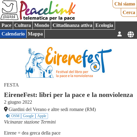
Chi siamo
Cerca
Pace
Cultura
Mondo
Cittadinanza attiva
Ecologia
Calendario
Mappa
FESTA
EireneFest: libri per la pace e la nonviolenza
2 giugno 2022
Giardini del Verano e altre sedi romane (RM)
OSM
Google
Apple
Vicinanze stazione Termini
Eirene = dea greca della pace