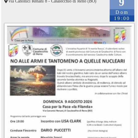
9
via Canonici Renani 8 - Casalecchio di Reno (BO)
Dom
19:00