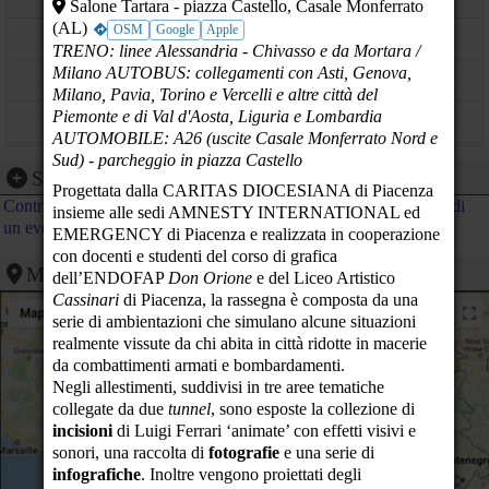
Salone Tartara - piazza Castello, Casale Monferrato
(AL)
10
OSM
Google
Apple
TRENO: linee Alessandria - Chivasso e da Mortara /
11
Milano AUTOBUS: collegamenti con Asti, Genova,
Milano, Pavia, Torino e Vercelli e altre città del
12
Piemonte e di Val d'Aosta, Liguria e Lombardia
AUTOMOBILE: A26 (uscite Casale Monferrato Nord e
13
Sud) - parcheggio in piazza Castello
Segnalazione evento
Progettata dalla CARITAS DIOCESIANA di Piacenza
14
Contribuisci al calendario di PeaceLink inviando la segnalazione di
insieme alle sedi AMNESTY INTERNATIONAL ed
un evento
EMERGENCY di Piacenza e realizzata in cooperazione
15
con docenti e studenti del corso di grafica
Mappa
dell’ENDOFAP
Don Orione
e del Liceo Artistico
16
Cassinari
di Piacenza, la rassegna è composta da una
17
Aiutiamo la Palestina a Resistere
serie di ambientazioni che simulano alcune situazioni
Chiostro Comunale - Gioia del Colle (BA)
realmente vissute da chi abita in città ridotte in macerie
18
da combattimenti armati e bombardamenti.
Negli allestimenti, suddivisi in tre aree tematiche
19
collegate da due
tunnel
, sono esposte la collezione di
incisioni
di Luigi Ferrari ‘animate’ con effetti visivi e
20
sonori, una raccolta di
fotografie
e una serie di
infografiche
. Inoltre vengono proiettati degli
21