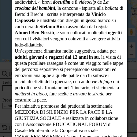
audiovisivi, 4 brevi
docufilm
e il
videoclip
de
La
crociata dei bambini
, la canzone - ispirata alla
ballata
di
22
Bertold Brecht - scritta e interpretata da
Vinicio
Capossela
e illustrata con disegni in gesso bianco su
23
carta nera di
Stefano Ricci
assemblati dal regista
Ahmed Ben Nessib
, e sono collocati molteplici
oggetti
con cui i visitatori vengono coinvolti a svolgere attività
ludo-didattiche.
Un’esperienza dinamica molto suggestiva, adatta per
adulti, giovani e ragazzi dai 12 anni in su
, la visita di
questa peculiare rassegna è come un viaggio: nelle tappe
del percorso espositivo si percepiscono sensazioni ed
Ricerca eventi
emozioni analoghe a quelle patite da chi subisce i
micidiali effetti della guerra e, cercando
vie di fuga
dai
Testo
pericoli che si affrontano nell’itinerario, ci si cimenta a
mettersi in gioco
, fare scelte e
trovare le strade
per
costruire la pace.
Provincia
Per iniziativa promossa dai praticanti la settimanale
MEZZORA DI SILENZIO PER LA PACE E LA
GIUSTIZIA SOCIALE e realizzata in collaborazione
con l’Associazione EDUCATIONAL FORUM di
Ricorrenze del giorno
Casale Monferrato e la Cooperativa sociale
CRESCEREINSIEME di Acqui Terme, con sostegno di