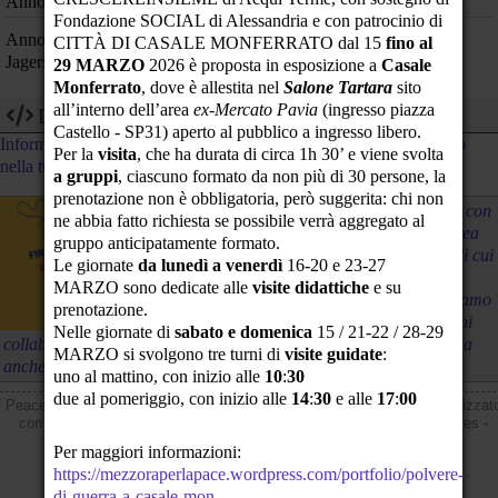
Anno 1945: La seconda bomba atomica distrugge Nagasaki
Fondazione SOCIAL di Alessandria e con patrocinio di
Anno 1943: Nel carcere di Berlino-Tegel viene decapitato Franz
CITTÀ DI CASALE MONFERRATO dal 15
fino al
Jagerstatter, obiettore di coscienza cattolico al nazismo.
29 MARZO
2026 è proposta in esposizione a
Casale
Monferrato
, dove è allestita nel
Salone Tartara
sito
all’interno dell’area
ex-Mercato Pavia
(ingresso piazza
Dev
Castello - SP31) aperto al pubblico a ingresso libero.
Informazioni tecniche su come utilizzare i dati di questo calendario
Per la
visita
, che ha durata di circa 1h 30’ e viene svolta
nella tua app/sito web
a gruppi
, ciascuno formato da non più di 30 persone, la
prenotazione non è obbligatoria, però suggerita: chi non
La giunta di Varese ha approvato un accordo con
ne abbia fatto richiesta se possibile verrà aggregato al
la Fondazione Leonardo per riqualificare l'area
gruppo anticipatamente formato.
dell'ex Aermacchi, fabbrica di aerei militari di cui
Le giornate
da lunedì a venerdì
16-20 e 23-27
Leonardo Spa è erede. Contestando l'uso di
MARZO sono dedicate alle
visite didattiche
e su
quest'area per normalizzare la guerra, chiediamo
prenotazione.
la revoca della delibera e ci opponiamo a ogni
Nelle giornate di
sabato e domenica
15 / 21-22 / 28-29
collaborazione tra istituzioni pubbliche e produttori di armi. Firma
MARZO si svolgono tre turni di
visite guidate
:
anche tu.
uno al mattino, con inizio alle
10
:
30
due al pomeriggio, con inizio alle
14
:
30
e alle
17
:
00
PeaceLink C.P. 2009 - 74100 Taranto (Italy) - CCP 13403746 - Sito realizzat
con
PhPeace 3.8.1
-
Informativa sulla Privacy
-
Informativa sui cookies
-
Diritto di replica
-
Posta elettronica certificata (PEC)
Per maggiori informazioni:
https://mezzoraperlapace.wordpress.com/portfolio/polvere-
di-guerra-a-casale-mon