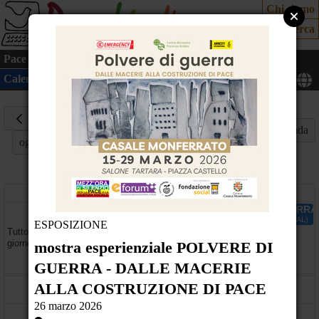
Chi siamo
Cerca
Pace
Cultura
Mondo
Cittadinanza attiva
Ecologia
Calendario
Mappa
26
Marzo
Mese
Settimana
Giorno
Agenda
oggi
2026
giovedì
mostra esperienziale POLVERE DI GUERR
Salone Tartara - piazza Castello - Casale Monferrato (AL)
ESPOSIZIONE
Tutto il
giorno
mostra esperienziale POLVERE DI
GUERRA - DALLE MACERIE
08
ALLA COSTRUZIONE DI PACE
26 marzo 2026
09