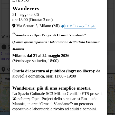
EVENTO
11
Wanderers
12
21 maggio 2026
ore 18:00 (Durata: 3 ore)
13
Via Scutari 3, Milano (MI)
OSM
Google
Apple
14
“
Wanderers - Open Project di Orma il Viandante”
Altri eventi
15
Quattro giorni espositivi e laboratoriali dell’artista Emanuele
Segnalazione evento
Mannisi
16
Wanderers
Contribuisci al calendario di PeaceLink inviando la segnalazione di
Via Scutari 3 - Milano (MI)
Giovedì in libreria - Il
Milano, dal 21 al 24 maggio 2026
dilemma
un evento
17
(Vernissage su invito, 18:00)
dell'individuo in
tempo di guerra
Mappa
18
I
Via Edmondo De Amicis, 17,
Orario di apertura al pubblico (ingresso libero):
da
20123 Milano MI, Italia - Milan,
È ancora possibile
giovedì a domenica, orari 11:00 - 19:00
Italy (MI)
parlare di pace?
19
Wanderers: più di una semplice mostra
20
nostri 28 Libri
Lo Spazio Culturale SC3 Milano Gentilab ETS presenta
per costruire la
pace
21
Wanderers
, Open Project dello street artist Emanuele
Mannisi, in arte “Orma il Viandante”: un percorso
22
espositivo e laboratoriale rivolto ad adulti e bambini.