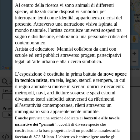
23
Al centro della ricerca vi sono animali di differenti
specie, utilizzati come dispositivi simbolici per
interrogare temi come identità, appartenenza e crisi del
presente. Attraverso una narrazione visiva ispirata al
mondo naturale, l’artista costruisce universi sospesi tra
sogno e disillusione, elaborando una personale critica del
contemporaneo.
Artista ed educatore, Mannisi collabora da anni con
scuole ed enti pubblici attraverso progetti partecipativi
legati all’arte urbana e alla ricerca simbolica.
L’esposizione è costituita in prima battuta da
nove opere
in tecnica mista
, tra tela, legno, stencil e tempera, in cui
Ricerca eventi
il regno animale si muove in scenari onirici e decadenti:
Testo
metropoli, navi, architetture sospese e spazi estremi
diventano teatri simbolici attraversati da riferimenti
all’estrattività contemporanea, riletti attraverso un
Provincia
immaginario solo apparentemente infantile.
È
anche prevista una sezione dedicata ai
bozzetti e alle tavole
narrative dei “pennuti”
, uccelli di diverse specie che
costituiscono la base progettuale di un possibile murales sulla
Dev
facciata di SC3 Milano. L’obiettivo è coinvolgere anche gli