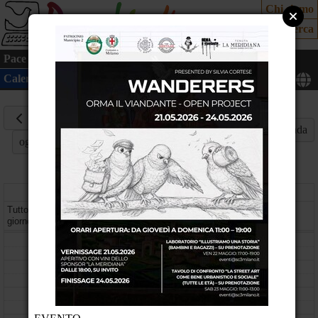
Chi siamo
Cerca
Pace
Cultura
Mondo
Cittadinanza attiva
Ecologia
Calendario
Mappa
21
Maggio
Mese
Settimana
Giorno
Agenda
oggi
2026
giovedì
Tutto il
giorno
08
09
10