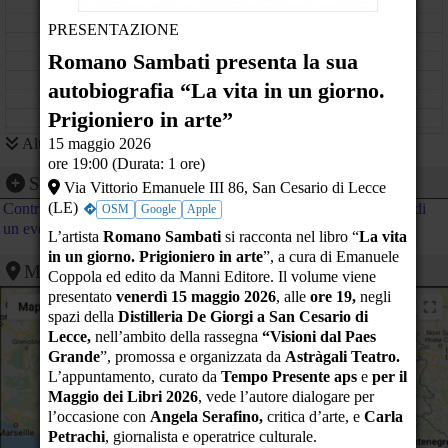
11
PRESENTAZIONE
12
Romano Sambati presenta la sua
13
autobiografia “La vita in un giorno.
Prigioniero in arte”
14
15 maggio 2026
Altri eventi
SOSTENIAMO I RICERCATORI CONTRO
15
LA GUERRA!
ore 19:00 (Durata: 1 ore)
Segnalazione evento
Via Vittorio Emanuele III 86, San Cesario di Lecce
16
Assemblea delle
(LE)
Contribuisci al calendario di PeaceLink inviando la segnalazione di
associazioni , movimenti
OSM
Google
Apple
e singoli cittadini per la
un evento
17
Romano Sambati presenta la sua
L’artista
Romano Sambati
si racconta nel libro “
La vita
costituzione del
autobiografia “La vita in un giorno.
Coordinamento
in un giorno. Prigioniero in arte
”, a cura di Emanuele
Prigioniero in arte”
Nazionale NO NATO
Mappa
18
Coppola ed edito da Manni Editore. Il volume viene
Via Vittorio Emanuele III 86 - San Cesario di Lecce (LE)
(CNNN) salentino.
Piazzetta San Francesco -
presentato
venerdì 15 maggio 2026
, alle
ore 19,
negli
19
Galatina (LE)
spazi della
Distilleria De Giorgi a San Cesario di
Lecce,
nell’ambito della rassegna
“Visioni dal Paes
20
Grande
”, promossa e organizzata da
Astràgali Teatro.
L’appuntamento, curato da
Tempo Presente aps
e
per il
21
Maggio dei Libri 2026
, vede l’autore dialogare per
l’occasione con
Angela Serafino,
critica d’arte, e
Carla
22
Petrachi
, giornalista e operatrice culturale.