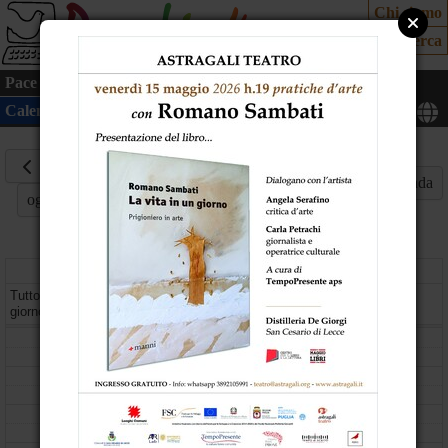
Chi siamo
Cerca
Pace
Cultura
Mondo
Cittadinanza attiva
Ecologia
Calendario
Mappa
15
Maggio
Mese
Settimana
Giorno
Agenda
oggi
2026
venerdì
Tutto il
giorno
08
09
10