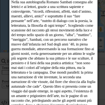
Nella sua autobiografia Romano Sambati consegna alle
23
lettrici e ai lettori, grazie a una scrittura sapiente e
coinvolgente, “ricordi, riflessioni, affetti, stati d’animo,
maestri, allievi, amici” e soprattutto il suo “fare
pensante” nell’arte, “nutrito di dialogo con la poesia, la
letteratura, la filosofia di ogni tempo”. Scegliendo come
scansione del racconto gli stessi movimenti della luce e
del tempo nello spazio di un giorno, “alba”, “mattino”,
“meriggio”, Sambati, con un percorso narrativo che
muove dall’infanzia nel Sud degli anni ’40, in piena
guerra mondiale, attraversando la sua formazione fino ai
giorni nostri, svela generosamente per un attimo le soglie
più segrete che abitano la sua pittura e le sue sculture, il
Ricerca eventi
pensiero e il farsi della sua pratica artistica: “non sono
mai stati i colori all’origine della mia pittura, ma la
Testo
letteratura e la campagna. Due mondi paralleli: la prima
una narrazione di vite inventate, la seconda una
Provincia
narrazione di vite vissute, dal fiore che sboccia alla foglia
autunnale che cade”. Questo libro si presenta come un
viaggio dal quale emerge, in ogni aspetto, l’esistenza di
un amante e prigioniero dell’arte, tra le pagine di un
racconto che, privilegiando anche gli aspetti umani più
Dev