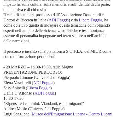
impatto ha sulla cultura, sulla memoria e sull’identità di chi parte,
di chi arriva e di chi resta?
Il ciclo di seminari, promosso dall’Associazione Dottorandi e
Dottori di Ricerca in Italia (
ADI Foggia
) e da
Libera Foggia
, ha
come obiettivo quello di indagare queste tematiche coinvolgendo
esperti nell’ambito delle Scienze Umanistiche e testimonianze
esterne di personalità impegnate nel terzo settore o nell’ambito
delle narrazioni.
Il percorso è inserito sulla piattaforma S.O.F.I.A. del MIUR come
corso di formazione per docenti.
- 28 MARZO – 14.30-15:30, Aula Magna
PRESENTAZIONE PERCORSO:
Pierpaolo Limone (Università di Foggia)
Elena Vasciarelli (
ADI Foggia
)
Sasy Spinelli (
Libera Foggia
)
Dalila D’Alfonso (
ADI Foggia
)
15:30-17.30
"Ripensare i cammini. Viandanti, esuli, migranti"
Andrea Musio (Università di Foggia)
Luigi Scaglione (
Museo dell'Emigrazione Lucana - Centro Lucani