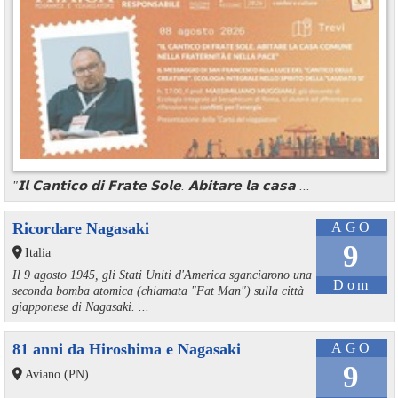
"𝗜𝗹 𝗖𝗮𝗻𝘁𝗶𝗰𝗼 𝗱𝗶 𝗙𝗿𝗮𝘁𝗲 𝗦𝗼𝗹𝗲. 𝗔𝗯𝗶𝘁𝗮𝗿𝗲 𝗹𝗮 𝗰𝗮𝘀𝗮 ...
Ricordare Nagasaki
AGO
9
Italia
Il 9 agosto 1945, gli Stati Uniti d'America sganciarono una
Dom
seconda bomba atomica (chiamata "Fat Man") sulla città
giapponese di Nagasaki. ...
81 anni da Hiroshima e Nagasaki
AGO
9
Aviano (PN)