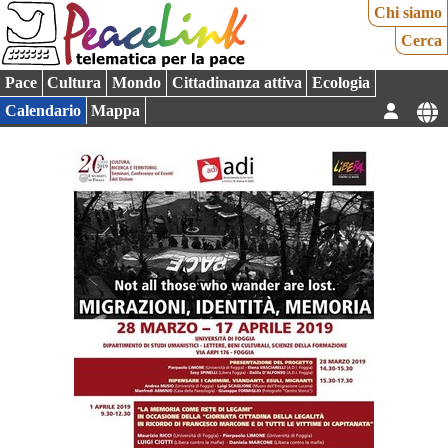
Chi siamo
Cerca
Pace
Cultura
Mondo
Cittadinanza attiva
Ecologia
Calendario
Mappa