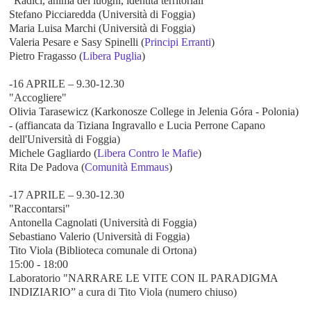
"Radici, anima dei luoghi, identità territoriali"
Stefano Picciaredda (Università di Foggia)
Maria Luisa Marchi (Università di Foggia)
Valeria Pesare e Sasy Spinelli (
Principi Erranti
)
Pietro Fragasso (
Libera Puglia
)
-16 APRILE – 9.30-12.30
"Accogliere"
Olivia Tarasewicz (Karkonosze College in Jelenia Góra - Polonia)
- (affiancata da Tiziana Ingravallo e Lucia Perrone Capano
dell'Università di Foggia)
Michele Gagliardo (
Libera Contro le Mafie
)
Rita De Padova (
Comunità Emmaus
)
-17 APRILE – 9.30-12.30
"Raccontarsi"
Antonella Cagnolati (Università di Foggia)
Sebastiano Valerio (Università di Foggia)
Tito Viola (Biblioteca comunale di Ortona)
15:00 - 18:00
Laboratorio "NARRARE LE VITE CON IL PARADIGMA
INDIZIARIO” a cura di Tito Viola (numero chiuso)