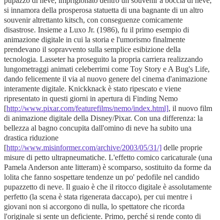
pupazzo di neve, imprigionato dentro un souvenir a boccia di neve,
si innamora della prosperosa statuetta di una bagnante di un altro
souvenir altrettanto kitsch, con conseguenze comicamente
disastrose. Insieme a Luxo Jr. (1986), fu il primo esempio di
animazione digitale in cui la storia e l'umorismo finalmente
prendevano il sopravvento sulla semplice esibizione della
tecnologia. Lasseter ha proseguito la propria carriera realizzando
lungometraggi animati celeberrimi come Toy Story e A Bug's Life,
dando felicemente il via al nuovo genere del cinema d'animazione
interamente digitale. Knickknack è stato ripescato e viene
ripresentato in questi giorni in apertura di Finding Nemo
[
http://www.pixar.com/featurefilms/nemo/index.html]
, il nuovo film
di animazione digitale della Disney/Pixar. Con una differenza: la
bellezza al bagno concupita dall'omino di neve ha subito una
drastica riduzione
[
http://www.misinformer.com/archive/2003/05/31/]
delle proprie
misure di petto ultrapneumatiche. L'effetto comico caricaturale (una
Pamela Anderson ante litteram) è scomparso, sostituito da forme da
lolita che fanno sospettare tendenze un po' pedofile nel candido
pupazzetto di neve. Il guaio è che il ritocco digitale è assolutamente
perfetto (la scena è stata rigenerata daccapo), per cui mentre i
giovani non si accorgono di nulla, lo spettatore che ricorda
l'originale si sente un deficiente. Primo, perché si rende conto di