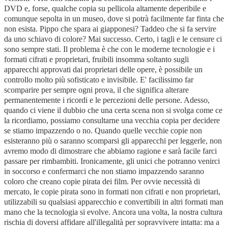
DVD e, forse, qualche copia su pellicola altamente deperibile e
comunque sepolta in un museo, dove si potrà facilmente far finta che
non esista. Pippo che spara ai giapponesi? Taddeo che si fa servire
da uno schiavo di colore? Mai successo. Certo, i tagli e le censure ci
sono sempre stati. Il problema è che con le moderne tecnologie e i
formati cifrati e proprietari, fruibili insomma soltanto sugli
apparecchi approvati dai proprietari delle opere, è possibile un
controllo molto più sofisticato e invisibile. E' facilissimo far
scomparire per sempre ogni prova, il che significa alterare
permanentemente i ricordi e le percezioni delle persone. Adesso,
quando ci viene il dubbio che una certa scena non si svolga come ce
la ricordiamo, possiamo consultarne una vecchia copia per decidere
se stiamo impazzendo o no. Quando quelle vecchie copie non
esisteranno più o saranno scomparsi gli apparecchi per leggerle, non
avremo modo di dimostrare che abbiamo ragione e sarà facile farci
passare per rimbambiti. Ironicamente, gli unici che potranno venirci
in soccorso e confermarci che non stiamo impazzendo saranno
coloro che creano copie pirata dei film. Per ovvie necessità di
mercato, le copie pirata sono in formati non cifrati e non proprietari,
utilizzabili su qualsiasi apparecchio e convertibili in altri formati man
mano che la tecnologia si evolve. Ancora una volta, la nostra cultura
rischia di doversi affidare all'illegalità per sopravvivere intatta: ma a