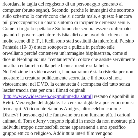
ricordarsi la taglia del reggiseno di un personaggio generato al
computer (brutto segno). Secondo, perché le immagini che scorrono
sullo schermo lo convincono che si ricorda male, e questo è ancora
più preoccupante: un chiaro sintomo di incipiente demenza senile.
Come ti frego lo spettatore Sintomo che sembra essere confermato
quando il povero spettatore rivisita altri capolavori del cinema. In
molte scene di E.T., i fucili sono stati sostituiti da microfoni. Persino
Fantasia (1940) è stato sottoposto a pulizia in perfetto stile
orwelliano perché conteneva un'immagine bispluserrata, come si
dice in Neolingua: una "centauretta"di colore che assiste servilmente
un'altra centauretta dalla pelle bianca mentre si fa bella.
Nell'edizione in videocassetta, l'inquadratura è stata ristretta per non
mostrare la creatura politicamente scorretta, e il ritocco si nota
vistosamente; nel DVD, la centauretta è scomparsa del tutto senza
lasciar traccia (ma per ora i filmati originali
[
http://www.widescreen.org/multimedia.shtml]
restano disponibili in
Rete). Meraviglie del digitale. La censura digitale a posteriori non si
ferma qui. Vi ricordate Saludos Amigos, altro celebre cartone
Disney? I personaggi che fumavano ora non fumano più. I cartoni
animati di Tom e Jerry vengono ripuliti in modo da non mostrare più
individui troppo riconoscibili come appartenenti a uno specifico
gruppo etnico o religioso. Addirittura interi film vengono