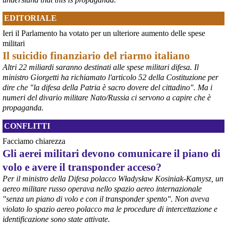
EDITORIALE
Ieri il Parlamento ha votato per un ulteriore aumento delle spese
militari
Il suicidio finanziario del riarmo italiano
Altri 22 miliardi saranno destinati alle spese militari difesa. Il
ministro Giorgetti ha richiamato l'articolo 52 della Costituzione per
@peacelink
 - 
6/8/2026 21:36
dire che "la difesa della Patria è sacro dovere del cittadino". Ma i
numeri del divario militare Nato/Russia ci servono a capire che è
giornalerossoblu.it/ex-ilva-sc
Nel tavolo convocato al Ministero delle Imprese e del Made in Italy, 
propaganda.
il Governo ha annunciato l’intenzione di predisporre un 
provvedimento straordinario per attenuare le conseguenze 
CONFLITTI
economiche e sociali dello stop dell’area a caldo, invitando le 
Facciamo chiarezza
rappresentanze del territorio a presentare proposte operative.
Gli aerei militari devono comunicare il piano di
#
ILVA
#
Taranto
volo e avere il transponder acceso?
Per il ministro della Difesa polacco Władysław Kosiniak-Kamysz, un
aereo militare russo operava nello spazio aereo internazionale
"senza un piano di volo e con il transponder spento". Non aveva
violato lo spazio aereo polacco ma le procedure di intercettazione e
identificazione sono state attivate.