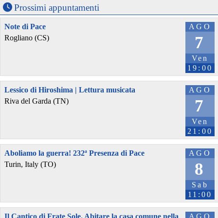
Prossimi appuntamenti
Note di Pace
AGO
7
Rogliano (CS)
Ven
19:00
Lessico di Hiroshima | Lettura musicata
AGO
7
Riva del Garda (TN)
Ven
21:00
Aboliamo la guerra! 232ª Presenza di Pace
AGO
8
Turin, Italy (TO)
Sab
11:00
Il Cantico di Frate Sole. Abitare la casa comune nella
AGO