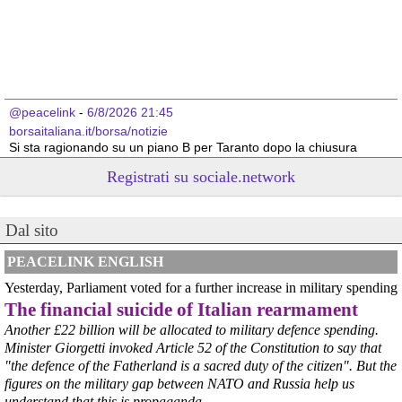
@peacelink
 - 
6/8/2026 21:45
borsaitaliana.it/borsa/notizie
Si sta ragionando su un piano B per Taranto dopo la chiusura 
dell’area a caldo dell’ILVA?
Registrati su sociale.network
#
ILVA
#
Taranto
@peacelink
 - 
6/8/2026 21:41
Dal sito
cronachetarantine.it/index.php
il Governo ha manifestato l’intenzione di predisporre un 
provvedimento straordinario per attenuare le conseguenze 
PEACELINK ENGLISH
economiche e sociali della prevista fermata dell’area a caldo e ha 
Yesterday, Parliament voted for a further increase in military spending
chiesto alle rappresentanze del territorio di formulare proposte 
The financial suicide of Italian rearmament
concrete per definirne i contenuti. Casartigiani valuta positivamente 
questa disponibilità.
Another £22 billion will be allocated to military defence spending.
#
ILVA
#
Taranto
Minister Giorgetti invoked Article 52 of the Constitution to say that
"the defence of the Fatherland is a sacred duty of the citizen". But the
figures on the military gap between NATO and Russia help us
understand that this is propaganda.