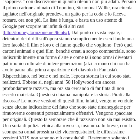
"soppressi" con discrezione in quanto ritenuti non più adatti. Persino
il primo cartone animato di Topolino, Steamboat Willie, ora circola
tagliato: nell'originale prendeva un gatto per la coda e lo faceva
roteare, ora non più. La lista è lunga, e basta un uso attento di
Google per scoprire un'infinità di altri casi
[
http://looney.toonzone.net/ltcuts/].
Dal punto di vista legale, i
detentori dei diritti sull'opera stanno semplicemente esercitando una
loro facoltà: il film è loro e ci fanno quello che vogliono. Però quei
cartoni animati e quei film, benché creati a scopo commerciale, sono
indiscutibilmente una forma d'arte e come tali sono ormai diventati
patrimonio culturale di intere generazioni (alzi la mano chi non ha
avuto paura alla prima apparizione del diavolo in Fantasia).
Rispecchiano, nel bene e nel male, l'epoca storica in cui sono stati
realizzati. Ebbene sì, negli anni '50 Hollywood era ancora
profondamente razzista, ma ora sta cercando di far finta di non
esserlo mai stata. Questo si chiama manipolare la storia. Pirati alla
riscossa? Le nuove versioni di questi film, infatti, vengono vendute
senza alcuna indicazione del fatto che sono state rimaneggiate per
rimuoverne contenuti potenzialmente offensivi. Vengono spacciate
per originali. Questo fa sembrare che il razzismo non sia mai esistito.
Una sorta di pulizia etnica alla rovescia, insomma. In breve, con la
scomparsa ormai prossima dei videoregistratori, le diffusissime
versioni VHS non saranno più consultabili. Resteranno soltanto i