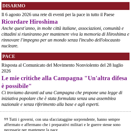
DISARMO
Il 6 agosto 2026 una rete di eventi per la pace in tutto il Paese
Ricordare Hiroshima
@peacelink
 - 
6/8/2026 21:35
Anche quest’anno, in molte città italiane, associazioni, comunità e
Ultimi cento milioni di euro per l’ex Ilva, poi non saranno più 
cittadini si riuniranno per mantenere viva la memoria di Hiroshima e
possibili nuovi aiuti di Stato. Lo ha confermato il ministro Adolfo 
rinnovare l’impegno per un mondo senza l'incubo dell'olocausto
Urso durante l’incontro al Mimit con le imprese dell’indotto: la 
nucleare.
tranche conclusiva del prestito autorizzato dall’Unione europea 
dovrà essere erogata entro il 9 agosto e restituita dal futuro 
PACE
acquirente.
Fonte: Studio100
Risposta al Comunicato del Movimento Nonviolento del 28 luglio
#
ILVA
#
UE
2026
Le mie critiche alla Campagna "Un'altra difesa
@peacelink
 - 
6/8/2026 21:08
è possibile"
Il governatore di Puglia Decaro esce dal vertice al Mimit più 
preoccupato di come era entrato, lamentando l’assenza di certezze 
Ci troviamo davanti ad una Campagna che propone una legge di
sulla procedura di gara e ribadendo la necessità di un ruolo diretto 
iniziativa popolare che è stata formulata senza una assemblea
dello Stato.
nazionale e senza riferimento alla base e agli esperti.
Anche il sindaco di Taranto, Bitetti, chiede un piano industriale 
chiaro, garanzie sulla salute e strumenti di tutela per i lavoratori 
dell’area a freddo. La Provincia parla di un tavolo “senza decisioni”.
Tutti i governi, con una sfacciataggine sorprendente, hanno sempre
Fonte: Cronache Tarantine 
affermato e affermano che i preparativi militari e le guerre stesse sono
#
ILVA
necessarie per mantenere la pace.