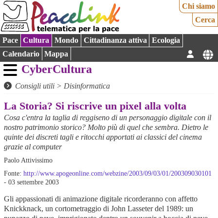
Chi siamo
Cerca
Pace
Cultura
Mondo
Cittadinanza attiva
Ecologia
Calendario
Mappa
CyberCultura
Consigli utili
>
Disinformatica
La Storia? Si riscrive un pixel alla volta
Cosa c'entra la taglia di reggiseno di un personaggio digitale con il
nostro patrimonio storico? Molto più di quel che sembra. Dietro le
quinte dei discreti tagli e ritocchi apportati ai classici del cinema
grazie al computer
Paolo Attivissimo
Fonte:
http://www.apogeonline.com/webzine/2003/09/03/01/200309030101
- 03 settembre 2003
Gli appassionati di animazione digitale ricorderanno con affetto
Knickknack, un cortometraggio di John Lasseter del 1989: un