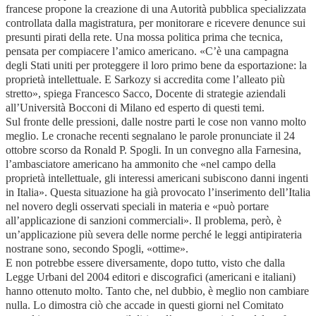
francese propone la creazione di una Autorità pubblica specializzata
controllata dalla magistratura, per monitorare e ricevere denunce sui
presunti pirati della rete. Una mossa politica prima che tecnica,
pensata per compiacere l’amico americano. «C’è una campagna
degli Stati uniti per proteggere il loro primo bene da esportazione: la
proprietà intellettuale. E Sarkozy si accredita come l’alleato più
stretto», spiega Francesco Sacco, Docente di strategie aziendali
all’Università Bocconi di Milano ed esperto di questi temi.
Sul fronte delle pressioni, dalle nostre parti le cose non vanno molto
meglio. Le cronache recenti segnalano le parole pronunciate il 24
ottobre scorso da Ronald P. Spogli. In un convegno alla Farnesina,
l’ambasciatore americano ha ammonito che «nel campo della
proprietà intellettuale, gli interessi americani subiscono danni ingenti
in Italia». Questa situazione ha già provocato l’inserimento dell’Italia
nel novero degli osservati speciali in materia e «può portare
all’applicazione di sanzioni commerciali». Il problema, però, è
un’applicazione più severa delle norme perché le leggi antipirateria
nostrane sono, secondo Spogli, «ottime».
E non potrebbe essere diversamente, dopo tutto, visto che dalla
Legge Urbani del 2004 editori e discografici (americani e italiani)
hanno ottenuto molto. Tanto che, nel dubbio, è meglio non cambiare
nulla. Lo dimostra ciò che accade in questi giorni nel Comitato