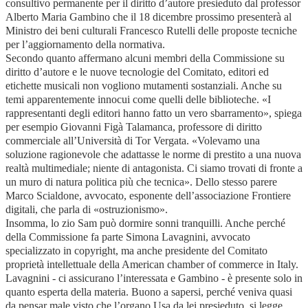
consultivo permanente per il diritto d’autore presieduto dal professor
Alberto Maria Gambino che il 18 dicembre prossimo presenterà al
Ministro dei beni culturali Francesco Rutelli delle proposte tecniche
per l’aggiornamento della normativa.
Secondo quanto affermano alcuni membri della Commissione su
diritto d’autore e le nuove tecnologie del Comitato, editori ed
etichette musicali non vogliono mutamenti sostanziali. Anche su
temi apparentemente innocui come quelli delle biblioteche. «I
rappresentanti degli editori hanno fatto un vero sbarramento», spiega
per esempio Giovanni Figà Talamanca, professore di diritto
commerciale all’Università di Tor Vergata. «Volevamo una
soluzione ragionevole che adattasse le norme di prestito a una nuova
realtà multimediale; niente di antagonista. Ci siamo trovati di fronte a
un muro di natura politica più che tecnica». Dello stesso parere
Marco Scialdone, avvocato, esponente dell’associazione Frontiere
digitali, che parla di «ostruzionismo».
Insomma, lo zio Sam può dormire sonni tranquilli. Anche perché
della Commissione fa parte Simona Lavagnini, avvocato
specializzato in copyright, ma anche presidente del Comitato
proprietà intellettuale della American chamber of commerce in Italy.
Lavagnini - ci assicurano l’interessata e Gambino - è presente solo in
quanto esperta della materia. Buono a sapersi, perché veniva quasi
da pensar male visto che l’organo Usa da lei presieduto, si legge