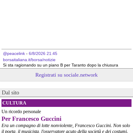
@peacelink
 - 
6/8/2026 21:45
borsaitaliana.it/borsa/notizie
Si sta ragionando su un piano B per Taranto dopo la chiusura 
dell’area a caldo dell’ILVA?
Registrati su sociale.network
#
ILVA
#
Taranto
@peacelink
 - 
6/8/2026 21:41
Dal sito
cronachetarantine.it/index.php
il Governo ha manifestato l’intenzione di predisporre un 
provvedimento straordinario per attenuare le conseguenze 
CULTURA
economiche e sociali della prevista fermata dell’area a caldo e ha 
Un ricordo personale
chiesto alle rappresentanze del territorio di formulare proposte 
Per Francesco Guccini
concrete per definirne i contenuti. Casartigiani valuta positivamente 
questa disponibilità.
Era un compagno di lotte nonviolente, Francesco Guccini. Non solo
#
ILVA
#
Taranto
il poeta, il musicista, l'osservatore acuto della società e dei costumi.