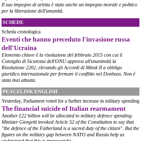
Il suo impegno di artista è stato anche un impegno morale e politico
per la liberazione dell'umanità.
SCHEDE
Scheda cronologica
Eventi che hanno preceduto l'invasione russa
dell'Ucraina
Elemento chiave è la risoluzione del febbraio 2015 con cui il
Consiglio di Sicurezza dell'ONU approva all'unanimità la
Risoluzione 2202, elevando gli Accordi di Minsk II a obbligo
@peacelink
 - 
6/8/2026 21:36
giuridico internazionale per fermare il conflitto nel Donbass. Non è
giornalerossoblu.it/ex-ilva-sc
stata mai attuata.
Nel tavolo convocato al Ministero delle Imprese e del Made in Italy, 
il Governo ha annunciato l’intenzione di predisporre un 
PEACELINK ENGLISH
provvedimento straordinario per attenuare le conseguenze 
Yesterday, Parliament voted for a further increase in military spending
economiche e sociali dello stop dell’area a caldo, invitando le 
rappresentanze del territorio a presentare proposte operative.
The financial suicide of Italian rearmament
#
ILVA
#
Taranto
Another £22 billion will be allocated to military defence spending.
Minister Giorgetti invoked Article 52 of the Constitution to say that
"the defence of the Fatherland is a sacred duty of the citizen". But the
figures on the military gap between NATO and Russia help us
understand that this is propaganda.