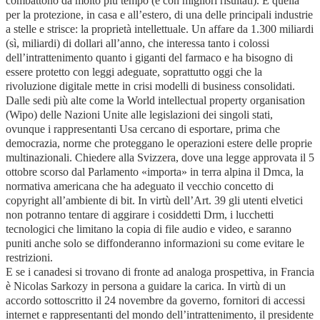
combattono da molto più tempo (e con migliori risultati). È quella
per la protezione, in casa e all’estero, di una delle principali industrie
a stelle e strisce: la proprietà intellettuale. Un affare da 1.300 miliardi
(sì, miliardi) di dollari all’anno, che interessa tanto i colossi
dell’intrattenimento quanto i giganti del farmaco e ha bisogno di
essere protetto con leggi adeguate, soprattutto oggi che la
rivoluzione digitale mette in crisi modelli di business consolidati.
Dalle sedi più alte come la World intellectual property organisation
(Wipo) delle Nazioni Unite alle legislazioni dei singoli stati,
ovunque i rappresentanti Usa cercano di esportare, prima che
democrazia, norme che proteggano le operazioni estere delle proprie
multinazionali. Chiedere alla Svizzera, dove una legge approvata il 5
ottobre scorso dal Parlamento «importa» in terra alpina il Dmca, la
normativa americana che ha adeguato il vecchio concetto di
copyright all’ambiente di bit. In virtù dell’Art. 39 gli utenti elvetici
non potranno tentare di aggirare i cosiddetti Drm, i lucchetti
tecnologici che limitano la copia di file audio e video, e saranno
puniti anche solo se diffonderanno informazioni su come evitare le
restrizioni.
E se i canadesi si trovano di fronte ad analoga prospettiva, in Francia
è Nicolas Sarkozy in persona a guidare la carica. In virtù di un
accordo sottoscritto il 24 novembre da governo, fornitori di accessi
internet e rappresentanti del mondo dell’intrattenimento, il presidente