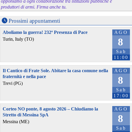
opponiamo a ogni collaborazione tra istituzioni pubbliche e
produttori di armi. Firma anche tu.
Prossimi appuntamenti
Aboliamo la guerra! 232ª Presenza di Pace
AGO
8
Turin, Italy (TO)
Sab
11:00
Il Cantico di Frate Sole. Abitare la casa comune nella
AGO
fraternità e nella pace
8
Trevi (PG)
Sab
17:00
Corteo NO ponte, 8 agosto 2026 – Chiudiamo la
AGO
Stretto di Messina SpA
8
Messina (ME)
Sab