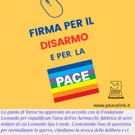
La giunta di Varese ha approvato un accordo con la Fondazione
Leonardo per riqualificare l'area dell'ex Aermacchi, fabbrica di aerei
militari di cui Leonardo Spa è erede. Contestando l'uso di quest'area
per normalizzare la guerra, chiediamo la revoca della delibera e ci