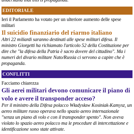
EDITORIALE
Ieri il Parlamento ha votato per un ulteriore aumento delle spese
militari
Il suicidio finanziario del riarmo italiano
Altri 22 miliardi saranno destinati alle spese militari difesa. Il
@peacelink
 - 
6/8/2026 21:35
ministro Giorgetti ha richiamato l'articolo 52 della Costituzione per
Ultimi cento milioni di euro per l’ex Ilva, poi non saranno più 
dire che "la difesa della Patria è sacro dovere del cittadino". Ma i
possibili nuovi aiuti di Stato. Lo ha confermato il ministro Adolfo 
numeri del divario militare Nato/Russia ci servono a capire che è
Urso durante l’incontro al Mimit con le imprese dell’indotto: la 
propaganda.
tranche conclusiva del prestito autorizzato dall’Unione europea 
dovrà essere erogata entro il 9 agosto e restituita dal futuro 
CONFLITTI
acquirente.
Fonte: Studio100
Facciamo chiarezza
#
ILVA
#
UE
Gli aerei militari devono comunicare il piano di
volo e avere il transponder acceso?
@peacelink
 - 
6/8/2026 21:08
Il governatore di Puglia Decaro esce dal vertice al Mimit più 
Per il ministro della Difesa polacco Władysław Kosiniak-Kamysz, un
preoccupato di come era entrato, lamentando l’assenza di certezze 
aereo militare russo operava nello spazio aereo internazionale
sulla procedura di gara e ribadendo la necessità di un ruolo diretto 
"senza un piano di volo e con il transponder spento". Non aveva
dello Stato.
violato lo spazio aereo polacco ma le procedure di intercettazione e
Anche il sindaco di Taranto, Bitetti, chiede un piano industriale 
identificazione sono state attivate.
chiaro, garanzie sulla salute e strumenti di tutela per i lavoratori 