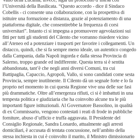
l’Università della Basilicata. “Questo accordo - dice il Sindaco
Cobellis - ci consente una collaborazione, con la prospettiva di
istituire una formazione a distanza, grazie al potenziamento di una
piattaforma digitale, che consentirebbe la frequenza di corsi
universitari”. Intanto ci si impegna a promuovere agevolazioni sui
fitti per tutti gli studenti del Cilento che vorranno risiedere vicino
all’Ateneo ed a potenziare i trasporti per favorire i collegamenti. Un
distacco, quindi, che si fa sempre meno ideale, un autentico congedo
dalla Campania, dalla Napoli ingorda e dalla stessa Provincia di
Salerno, troppo grande ed indifferente. Questa terra si è sentita
abbandonata, tant’è che negli anni diversi Comuni, tra cui
Battipaglia, Capaccio, Agropoli, Vallo, si sono candidati come sesta
Provincia, sempre inutilmente. Il Cilento dà un segnale forte e lo fa
proprio nel momento in cui questa Regione vive una delle sue fasi
più drammatiche. Oltre all’emergenza rifiuti, ci si è imbattuti in una
tempesta politica e giudiziaria che ha coinvolto alcune tra le più
importanti figure istituzionali. Al Governatore Bassolino, in qualità
di ex Commissario, vengono contestati i reati di frode in pubbliche
forniture, abuso d’ufficio e truffa aggravata. Il Presidente del
Consiglio Regionale, Sandra Lonardo, attualmente agli arresti
domiciliari, è accusata di tentata concussione, nell’ambito della
stessa inchiesta in cui è coinvolto il marito, il Ministro dimissionario