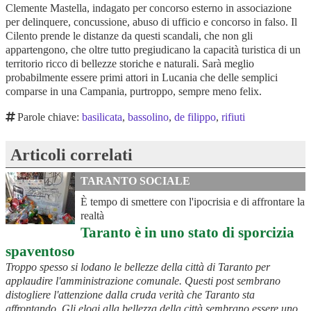
Clemente Mastella, indagato per concorso esterno in associazione
per delinquere, concussione, abuso di ufficio e concorso in falso. Il
Cilento prende le distanze da questi scandali, che non gli
appartengono, che oltre tutto pregiudicano la capacità turistica di un
territorio ricco di bellezze storiche e naturali. Sarà meglio
probabilmente essere primi attori in Lucania che delle semplici
comparse in una Campania, purtroppo, sempre meno felix.
Parole chiave:
basilicata
,
bassolino
,
de filippo
,
rifiuti
Articoli correlati
TARANTO SOCIALE
È tempo di smettere con l'ipocrisia e di affrontare la
realtà
Taranto è in uno stato di sporcizia
spaventoso
Troppo spesso si lodano le bellezze della città di Taranto per
applaudire l'amministrazione comunale. Questi post sembrano
distogliere l'attenzione dalla cruda verità che Taranto sta
affrontando. Gli elogi alla bellezza della città sembrano essere uno