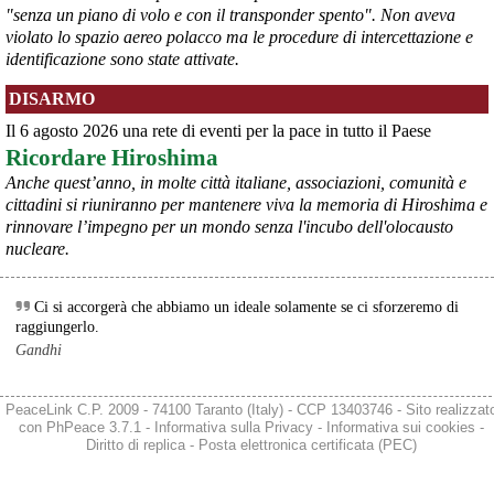
"senza un piano di volo e con il transponder spento". Non aveva
violato lo spazio aereo polacco ma le procedure di intercettazione e
identificazione sono state attivate.
@peacelink
 - 
6/8/2026 21:35
DISARMO
Ultimi cento milioni di euro per l’ex Ilva, poi non saranno più 
possibili nuovi aiuti di Stato. Lo ha confermato il ministro Adolfo 
Il 6 agosto 2026 una rete di eventi per la pace in tutto il Paese
Urso durante l’incontro al Mimit con le imprese dell’indotto: la 
Ricordare Hiroshima
tranche conclusiva del prestito autorizzato dall’Unione europea 
dovrà essere erogata entro il 9 agosto e restituita dal futuro 
Anche quest’anno, in molte città italiane, associazioni, comunità e
acquirente.
cittadini si riuniranno per mantenere viva la memoria di Hiroshima e
Fonte: Studio100
rinnovare l’impegno per un mondo senza l'incubo dell'olocausto
#
ILVA
#
UE
nucleare.
@peacelink
 - 
6/8/2026 21:08
Il governatore di Puglia Decaro esce dal vertice al Mimit più 
Ci si accorgerà che abbiamo un ideale solamente se ci sforzeremo di
preoccupato di come era entrato, lamentando l’assenza di certezze 
raggiungerlo.
sulla procedura di gara e ribadendo la necessità di un ruolo diretto 
Gandhi
dello Stato.
Anche il sindaco di Taranto, Bitetti, chiede un piano industriale 
chiaro, garanzie sulla salute e strumenti di tutela per i lavoratori 
PeaceLink C.P. 2009 - 74100 Taranto (Italy) - CCP 13403746 - Sito realizzat
dell’area a freddo. La Provincia parla di un tavolo “senza decisioni”.
con
PhPeace 3.7.1
-
Informativa sulla Privacy
-
Informativa sui cookies
-
Fonte: Cronache Tarantine 
Diritto di replica
-
Posta elettronica certificata (PEC)
#
ILVA