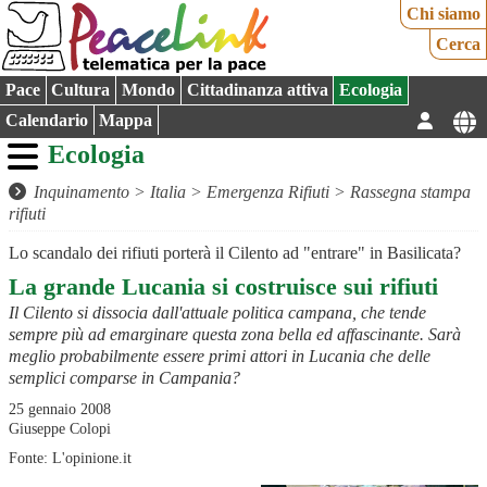
Chi siamo
Cerca
Pace
Cultura
Mondo
Cittadinanza attiva
Ecologia
Calendario
Mappa
Ecologia
Inquinamento
>
Italia
>
Emergenza Rifiuti
>
Rassegna stampa
rifiuti
Lo scandalo dei rifiuti porterà il Cilento ad "entrare" in Basilicata?
La grande Lucania si costruisce sui rifiuti
Il Cilento si dissocia dall'attuale politica campana, che tende
sempre più ad emarginare questa zona bella ed affascinante. Sarà
meglio probabilmente essere primi attori in Lucania che delle
semplici comparse in Campania?
25 gennaio 2008
Giuseppe Colopi
Fonte: L'opinione.it