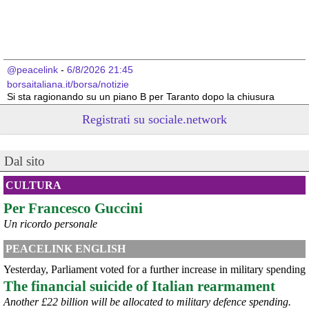
@peacelink
 - 
6/8/2026 21:45
borsaitaliana.it/borsa/notizie
Si sta ragionando su un piano B per Taranto dopo la chiusura 
dell’area a caldo dell’ILVA?
Registrati su sociale.network
#
ILVA
#
Taranto
@peacelink
 - 
6/8/2026 21:41
Dal sito
cronachetarantine.it/index.php
il Governo ha manifestato l’intenzione di predisporre un 
provvedimento straordinario per attenuare le conseguenze 
CULTURA
economiche e sociali della prevista fermata dell’area a caldo e ha 
Per Francesco Guccini
chiesto alle rappresentanze del territorio di formulare proposte 
concrete per definirne i contenuti. Casartigiani valuta positivamente 
Un ricordo personale
questa disponibilità.
#
ILVA
#
Taranto
PEACELINK ENGLISH
Yesterday, Parliament voted for a further increase in military spending
The financial suicide of Italian rearmament
Another £22 billion will be allocated to military defence spending.