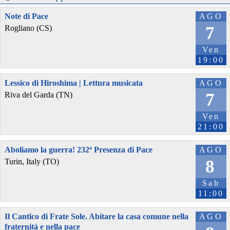
Note di Pace
AGO
7
Rogliano (CS)
Ven
19:00
Lessico di Hiroshima | Lettura musicata
AGO
7
Riva del Garda (TN)
Ven
21:00
Aboliamo la guerra! 232ª Presenza di Pace
AGO
8
Turin, Italy (TO)
Sab
11:00
Il Cantico di Frate Sole. Abitare la casa comune nella
AGO
fraternità e nella pace