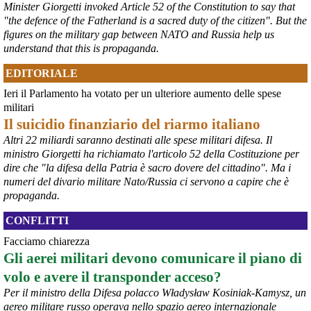
Minister Giorgetti invoked Article 52 of the Constitution to say that
"the defence of the Fatherland is a sacred duty of the citizen". But the
figures on the military gap between NATO and Russia help us
understand that this is propaganda.
EDITORIALE
Ieri il Parlamento ha votato per un ulteriore aumento delle spese
@peacelink
 - 
6/8/2026 21:36
militari
giornalerossoblu.it/ex-ilva-sc
Il suicidio finanziario del riarmo italiano
Nel tavolo convocato al Ministero delle Imprese e del Made in Italy, 
Altri 22 miliardi saranno destinati alle spese militari difesa. Il
il Governo ha annunciato l’intenzione di predisporre un 
ministro Giorgetti ha richiamato l'articolo 52 della Costituzione per
provvedimento straordinario per attenuare le conseguenze 
dire che "la difesa della Patria è sacro dovere del cittadino". Ma i
economiche e sociali dello stop dell’area a caldo, invitando le 
rappresentanze del territorio a presentare proposte operative.
numeri del divario militare Nato/Russia ci servono a capire che è
#
ILVA
#
Taranto
propaganda.
CONFLITTI
Facciamo chiarezza
Gli aerei militari devono comunicare il piano di
volo e avere il transponder acceso?
Per il ministro della Difesa polacco Władysław Kosiniak-Kamysz, un
aereo militare russo operava nello spazio aereo internazionale