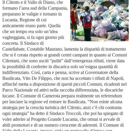
Il Cilento e il Vallo di Diano, che
formano l’area sud della Campania,
preparano le valigie e tornano in
Lucania, Regione di cui
anticamente erano parte. Quella
che un tempo era solo un’idea
vagheggiata, si fa ogni giorno più
concreta. Il Sindaco di
Castellabate, Costabile Maurano, lamenta la disparità di trattamento
che si è creata rispetto ai grandi centri campani in quanto ai Comuni
Cilentani, che sono usciti “puliti” dall’emergenza rifiuti, viene data
la possibilità di conferire in discarica solo un’esigua quantità di
indifferenziato. Così, carta e penna, scrive al Governatore della
Basilicata, Vito De Filippo, che non ha accettato i rifiuti di Napoli,
affinché metta a disposizione di questi piccoli Comuni, ricadenti nel
Parco Nazionale ed attivi nella raccolta differenziata, le discariche
lucane. Il Comune di Camerota prepara realmente un referendum
per lasciare la regione ed entrare in Basilicata. “Non esiste alcuna
strategia per la crescita turistica del Cilento, anzi c’è chi contrasta
ogni strategia” ha detto il Sindaco Troccoli, che poi ha spiegato di
voler aderire al Progetto Grande Lucania, che ormai si avvale di
abili promotori e di un numero crescente di aderenti. Il Comune di
Vallo della Lucania, invece, sigla un protocollo d’intesa con