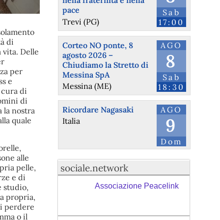
nella fraternità e nella
pace
Sab
Trevi (PG)
17:00
isolamento
à di
Corteo NO ponte, 8
AGO
vita. Delle
agosto 2026 –
8
er
Chiudiamo la Stretto di
nza per
Messina SpA
Sab
ss e
Messina (ME)
18:30
 cura di
omini di
Ricordare Nagasaki
AGO
 la nostra
9
lla quale
Italia
Dom
orelle,
one alle
sociale.network
pria pelle,
rze e di
Associazione Peacelink
 studio,
la propria,
di perdere
mma o il