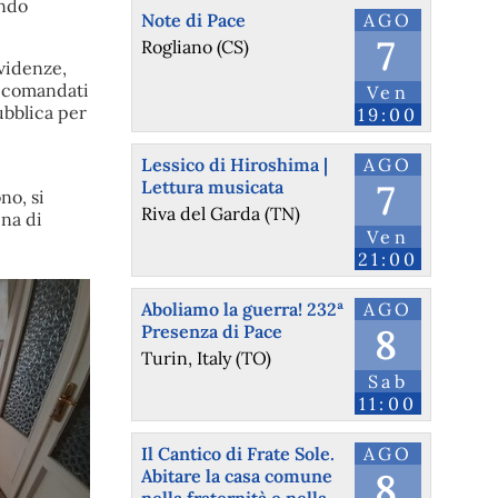
ando
Note di Pace
AGO
7
Rogliano (CS)
evidenze,
accomandati
Ven
ubblica per
19:00
Lessico di Hiroshima |
AGO
Lettura musicata
7
no, si
Riva del Garda (TN)
ena di
Ven
21:00
Aboliamo la guerra! 232ª
AGO
Presenza di Pace
8
Turin, Italy (TO)
Sab
11:00
Il Cantico di Frate Sole.
AGO
Abitare la casa comune
8