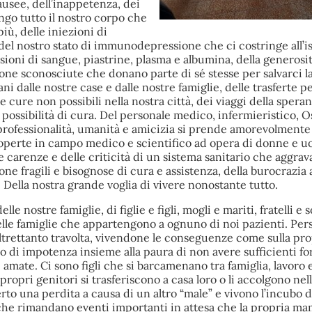
usee, dell’inappetenza, dei
ungo tutto il nostro corpo che
ù, delle iniezioni di
del nostro stato di immunodepressione che ci costringe all’
fusioni di sangue, piastrine, plasma e albumina, della generosit
one sconosciute che donano parte di sé stesse per salvarci la 
i dalle nostre case e dalle nostre famiglie, delle trasferte p
e cure non possibili nella nostra città, dei viaggi della spera
 possibilità di cura. Del personale medico, infermieristico, O
 professionalità, umanità e amicizia si prende amorevolmente
coperte in campo medico e scientifico ad opera di donne e u
e carenze e delle criticità di un sistema sanitario che aggrava
ne fragili e bisognose di cura e assistenza, della burocrazia a
. Della nostra grande voglia di vivere nonostante tutto.
le nostre famiglie, di figlie e figli, mogli e mariti, fratelli e s
elle famiglie che appartengono a ognuno di noi pazienti. Pers
 altrettanto travolta, vivendone le conseguenze come sulla pro
 di impotenza insieme alla paura di non avere sufficienti fo
amate. Ci sono figli che si barcamenano tra famiglia, lavoro e
propri genitori si trasferiscono a casa loro o li accolgono nel
rto una perdita a causa di un altro “male” e vivono l’incubo 
 che rimandano eventi importanti in attesa che la propria ma