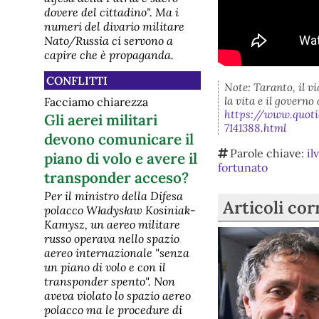
dovere del cittadino". Ma i
numeri del divario militare
Nato/Russia ci servono a
capire che è propaganda.
CONFLITTI
Note: Taranto, il vi
la vita e il governo 
Facciamo chiarezza
https://www.quoti
Gli aerei militari
7141388.html
devono comunicare il
Parole chiave:
il
piano di volo e avere il
fortunato
transponder acceso?
Per il ministro della Difesa
Articoli cor
polacco Władysław Kosiniak-
Kamysz, un aereo militare
russo operava nello spazio
aereo internazionale "senza
un piano di volo e con il
transponder spento". Non
aveva violato lo spazio aereo
polacco ma le procedure di