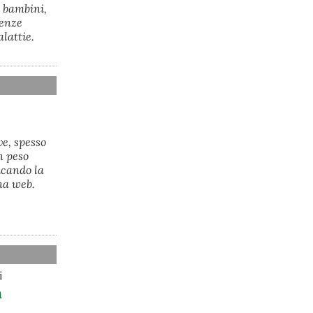
ha annunciato l’intenzione di 
i bambini,
predisporre un provvedimento 
cenze
straordinario per attenuare le 
alattie.
conseguenze economiche e sociali 
dello stop dell’area a caldo, invitando 
le rappresentanze del territorio a 
presentare proposte operative.
#
ILVA
#
Taranto
ve, spesso
n peso
icando la
na web.
@peacelink
 - 
6/8/2026 21:35
Ultimi cento milioni di euro per l’ex Ilva, 
i
poi non saranno più possibili nuovi aiuti 
m
di Stato. Lo ha confermato il ministro 
Adolfo Urso durante l’incontro al Mimit 