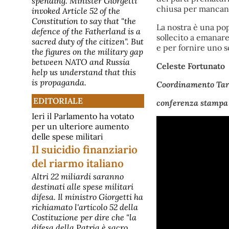
spending. Minister Giorgetti
chiusa per mancan
invoked Article 52 of the
Constitution to say that "the
La nostra è una po
defence of the Fatherland is a
sollecito a emanare
sacred duty of the citizen". But
e per fornire uno 
the figures on the military gap
between NATO and Russia
Celeste Fortunato
help us understand that this
is propaganda.
Coordinamento Tar
EDITORIALE
conferenza stampa 
Ieri il Parlamento ha votato
per un ulteriore aumento
delle spese militari
Il suicidio finanziario
del riarmo italiano
Altri 22 miliardi saranno
destinati alle spese militari
difesa. Il ministro Giorgetti ha
richiamato l'articolo 52 della
Costituzione per dire che "la
difesa della Patria è sacro