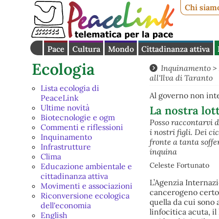
Chi siam
Pace
Cultura
Mondo
Cittadinanza attiva
Ecologia
Inquinamento
>
all'Ilva di Taranto
Lista ecologia di
Al governo non inte
PeaceLink
Ultime novità
La nostra lot
Biotecnologie e ogm
Posso raccontarvi de
Commenti e riflessioni
i nostri figli. Dei c
Inquinamento
fronte a tanta soffe
Infrastrutture
inquina
Clima
Celeste Fortunato
Educazione ambientale e
cittadinanza attiva
L’Agenzia Internazi
Movimenti e associazioni
cancerogeno certo p
Riconversione ecologica
quella da cui sono 
dell'economia
linfocitica acuta, 
English