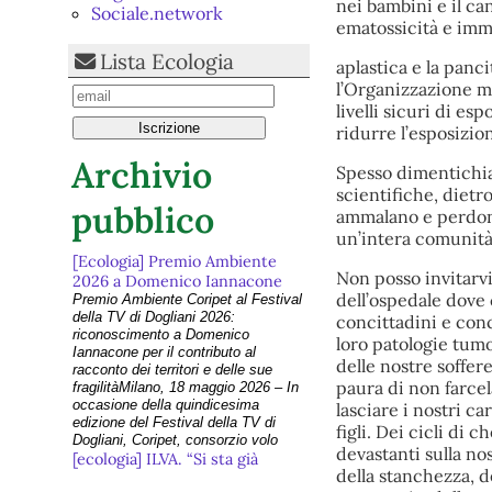
nei bambini e il c
Sociale.network
ematossicità e imm
Lista Ecologia
aplastica e la panci
l’Organizzazione m
livelli sicuri di e
ridurre l’esposizio
Archivio
Spesso dimentichia
scientifiche, dietro
pubblico
ammalano e perdono 
un’intera comunità
[Ecologia] Premio Ambiente
Non posso invitarvi
2026 a Domenico Iannacone
dell’ospedale dove 
Premio Ambiente Coripet al Festival
della TV di Dogliani 2026:
concittadini e con
riconoscimento a Domenico
loro patologie tum
Iannacone per il contributo al
delle nostre soffer
racconto dei territori e delle sue
paura di non farcel
fragilitàMilano, 18 maggio 2026 – In
occasione della quindicesima
lasciare i nostri car
edizione del Festival della TV di
figli. Dei cicli di 
Dogliani, Coripet, consorzio volo
devastanti sulla nos
[ecologia] ILVA. “Si sta già
della stanchezza, d
provvedendo a chiudere e