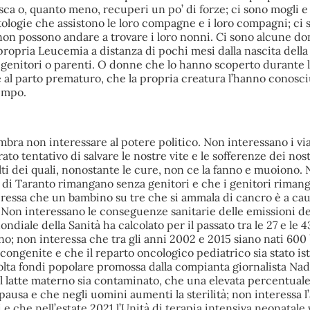
ca o, quanto meno, recuperi un po’ di forze; ci sono mogli e 
tologie che assistono le loro compagne e i loro compagni; ci 
 non possono andare a trovare i loro nonni. Ci sono alcune d
ropria Leucemia a distanza di pochi mesi dalla nascita della
a genitori o parenti. O donne che lo hanno scoperto durante 
 al parto prematuro, che la propria creatura l’hanno conosci
tempo.
embra non interessare
al potere politico.
Non interessano i via
to tentativo di salvare le nostre vite e le sofferenze dei nostr
ti dei quali, nonostante le cure, non ce la fanno e muoiono.
li di Taranto rimangano senza genitori e che i genitori rima
nteressa che un bambino su tre che si ammala di cancro è a ca
 Non interessano le conseguenze sanitarie
delle emissioni del
ondiale della Sanità ha calcolato
per il passato
tra le 27 e le 
o; non interessa che tra gli anni 2002 e 2015 siano nati 600
ongenite e che il reparto oncologico pediatrico sia stato ist
lta fondi popolare promossa dalla compianta giornalista Nadi
il latte materno sia contaminato, che una elevata percentual
ausa e che negli uomini aumenti la sterilità; non interessa 
 e che nell’estate 2021 l’Unità di terapia intensiva neonatale