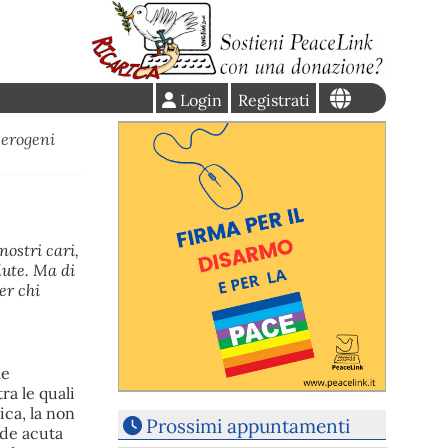
Login
Registrati
erogeni
nostri cari,
alute. Ma di
er chi
me
ra le quali
ica, la non
Prossimi appuntamenti
ide acuta