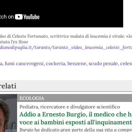
deo di Celeste Fortunato, scrittrice malata di leucemia è virale: «Io
aiuta l'ex Ilva»
dianodipuglia.it/taranto/taranto_video_leucemia_celeste_fort
va
,
fumi cancerogeni
,
cockeria
,
benzene
,
scudo penale
,
celes
relati
ECOLOGIA
Pediatra, ricercatore e divulgatore scientifico
Addio a Ernesto Burgio, il medico che h
voce ai bambini esposti all'inquinamen
Burgio ha dedicato gran parte della sua vita a comp