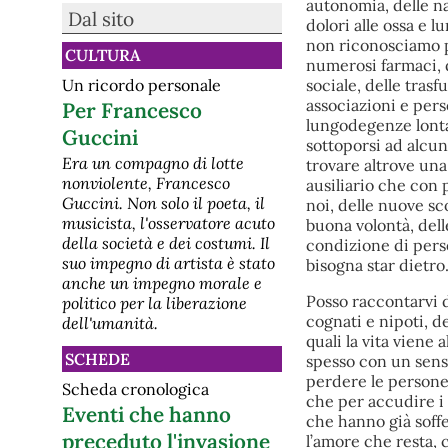
autonomia, delle na
spegnere l’area a caldo”
Dal sito
Il vertice romano sul futuro dell’ex
dolori alle ossa e l
Ilva si è aperto con un annuncio
non riconosciamo pi
CULTURA
destinato a segnare profondamente
numerosi farmaci, 
il confronto sul destino dello
Un ricordo personale
sociale, delle tras
stabilimento siderurgico di Taranto.
Durante la riunione con i
associazioni e pers
Per Francesco
rappresentanti della Regione Puglia,
lungodegenze lontan
Guccini
del Comune e della Provincia di
sottoporsi ad alcun
Taranto e in col
Era un compagno di lotte
trovare altrove una
nonviolente, Francesco
ausiliario che con
Guccini. Non solo il poeta, il
noi, delle nuove s
musicista, l'osservatore acuto
buona volontà, dell
della società e dei costumi. Il
condizione di perso
suo impegno di artista è stato
bisogna star dietro
anche un impegno morale e
Posso raccontarvi del
politico per la liberazione
cognati e nipoti, d
dell'umanità.
quali la vita viene
SCHEDE
spesso con un senso
perdere le persone 
Scheda cronologica
che per accudire i 
Eventi che hanno
che hanno già soffe
preceduto l'invasione
l’amore che resta,