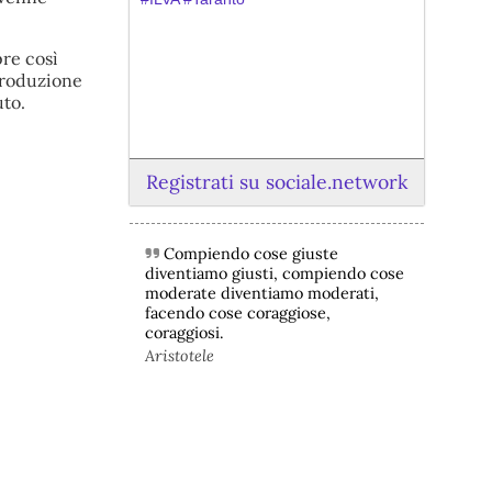
pre così
 produzione
to.
Registrati su sociale.network
Compiendo cose giuste
@peacelink
 - 
6/8/2026 21:45
diventiamo giusti, compiendo cose
borsaitaliana.it/borsa/notizie
moderate diventiamo moderati,
Si sta ragionando su un piano B per 
facendo cose coraggiose,
Taranto dopo la chiusura dell’area a 
coraggiosi.
caldo dell’ILVA?
Aristotele
#
ILVA
#
Taranto
@peacelink
 - 
6/8/2026 21:41
cronachetarantine.it/index.php
il Governo ha manifestato l’intenzione 
di predisporre un provvedimento 
straordinario per attenuare le 