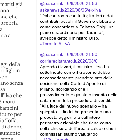
mariti già
@peacelink
 - 
6/8/2026 21:53
sono
askanews.it/2026/08/05/ex-ilva
“Dal confronto con tutti gli attori e dai 
onne che
contributi raccolti il Governo elaborerà, 
 propria
come concordato a Palazzo Chigi, un 
la
piano straordinario per Taranto”, 
uta a
avrebbe detto il ministro Urso.
#
Taranto
#
ILVA
@peacelink
 - 
6/8/2026 21:50
corriereditaranto.it/2026/08/0
ggi della
Aprendo i lavori, il ministro Urso ha 
i figli in
sottolineato come il Governo debba 
 Non
necessariamente prendere atto della 
ngano senza
decisione della Corte d’Appello di 
usa
Milano, ricordando che il 
l’Ilva
che
provvedimento è già stato inserito nella 
data room della procedura di vendita. 
43 morti
“Alla luce del nuovo scenario – ha 
 bambini
spiegato – Jindal ha presentato una 
ituito per
proposta aggiornata sull’intero 
a Toffa;
perimetro aziendale che tiene conto 
e di donne
della chiusura dell’area a caldo e che i 
l’aumento
commissari stanno valutando”.
 venne
#
ILVA
#
Taranto