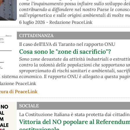
come l'inquinamento possa influire sullo sviluppo de
contribuendo a diffondere nel nostro Paese le conos
sull'epigenetica e sulle origini ambientali di molte m
6 luglio 2026 - Redazione PeaceLink
CITTADINANZA
Il caso dell'ILVA di Taranto nel rapporto ONU
Cosa sono le "zone di sacrificio"?
Sono zone devastate da attività industriali o estratti
contro la volontà delle popolazioni che sopportano u
sproporzionato di rischi sanitari e ambientali, sacrif
il sistema economico. Il rapporto ONU è allegato a questa pagi
dazione PeaceLink
cura di PeaceLink
SOCIALE
La Costituzione Italiana è stata protetta dai cittadin
Vittoria del NO popolare al Referendu
costituzionale