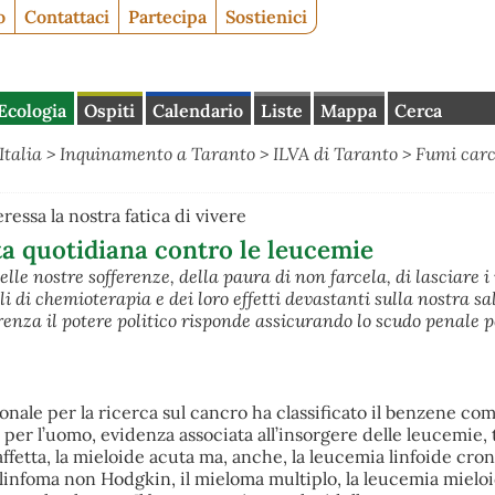
o
Contattaci
Partecipa
Sostienici
Ecologia
Ospiti
Calendario
Liste
Mappa
Cerca
Italia
>
Inquinamento a Taranto
>
ILVA di Taranto
>
Fumi carc
ressa la nostra fatica di vivere
ta quotidiana contro le leucemie
lle nostre sofferenze, della paura di non farcela, di lasciare i 
icli di chemioterapia e dei loro effetti devastanti sulla nostra s
renza il potere politico risponde assicurando lo scudo penale p
onale per la ricerca sul cancro ha classificato il benzene co
er l’uomo, evidenza associata all’insorgere delle leucemie, t
affetta, la mieloide acuta ma, anche, la leucemia linfoide cron
il linfoma non Hodgkin, il mieloma multiplo, la leucemia mielo