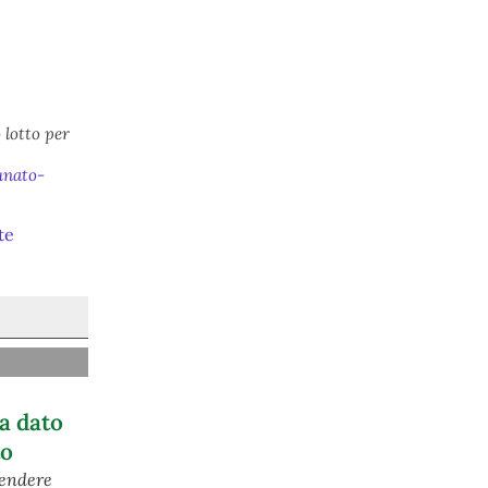
conseguenze economiche e sociali 
della prevista fermata dell’area a caldo 
e ha chiesto alle rappresentanze del 
territorio di formulare proposte 
concrete per definirne i contenuti. 
Casartigiani valuta positivamente 
questa disponibilità.
 lotto per
#
ILVA
#
Taranto
unato-
te
@peacelink
 - 
6/8/2026 21:36
a dato
giornalerossoblu.it/ex-ilva-sc
to
Nel tavolo convocato al Ministero delle 
Imprese e del Made in Italy, il Governo 
rendere