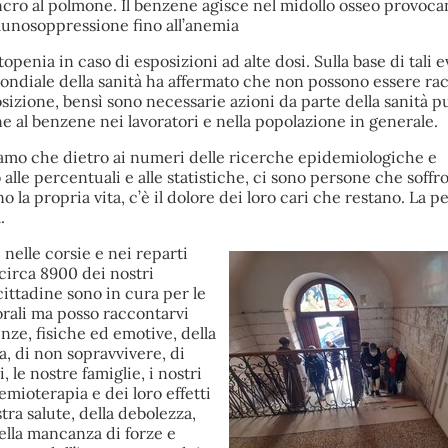
ancro al polmone. Il benzene agisce nel midollo osseo provoc
unosoppressione fino all’anemia
topenia in caso di esposizioni ad alte dosi. Sulla base di tali 
ondiale della sanità ha affermato che non possono essere r
sposizione, bensì sono necessarie azioni da parte della sanità p
ne al benzene nei lavoratori e nella popolazione in generale.
mo che dietro ai numeri delle ricerche epidemiologiche e
 alle percentuali e alle statistiche, ci sono persone che soffro
la propria vita, c’è il dolore dei loro cari che restano. La p
.
 nelle corsie e nei reparti
circa 8900 dei nostri
cittadine sono in cura
per le
orali
ma posso raccontarvi
enze, fisiche ed emotive, della
a, di non sopravvivere, di
i, le nostre famiglie, i nostri
chemioterapia e dei loro effetti
tra salute, della debolezza,
ella mancanza di forze e