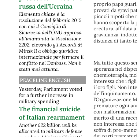
proprio papà guaris
russa dell'Ucraina
provati da gravi pa
Elemento chiave è la
piccoli nipoti che
risoluzione del febbraio 2015
hanno scoperto la p
con cui il Consiglio di
creatura, affidata 
Sicurezza dell'ONU approva
gravidanza, indotte
all'unanimità la Risoluzione
distanza di tanto 
2202, elevando gli Accordi di
Minsk II a obbligo giuridico
internazionale per fermare il
Ma tutto questo s
conflitto nel Donbass. Non è
speranza nel dispera
stata mai attuata.
chemioterapia, mol
PEACELINK ENGLISH
interessa che i fig
i loro figli. Non i
Yesterday, Parliament voted
dell’inquinamento.
for a further increase in
l'Organizzazione M
military spending
premature ogni ann
The financial suicide
con malformazioni c
of Italian rearmament
merito di una racco
non interessa che 
Another £22 billion will be
soffra di pre-menop
allocated to military defence
dei parti prematuri