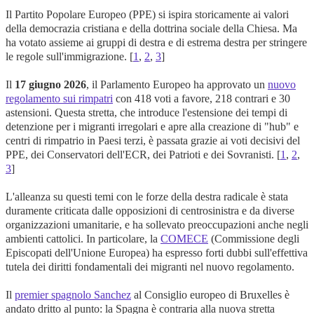
Il Partito Popolare Europeo (PPE) si ispira storicamente ai valori
della democrazia cristiana e della dottrina sociale della Chiesa. Ma
ha votato assieme ai gruppi di destra e di estrema destra per stringere
le regole sull'immigrazione. [
1
,
2
,
3
]
Il
17 giugno 2026
, il Parlamento Europeo ha approvato un
nuovo
regolamento sui rimpatri
con 418 voti a favore, 218 contrari e 30
astensioni. Questa stretta, che introduce l'estensione dei tempi di
detenzione per i migranti irregolari e apre alla creazione di "hub" e
centri di rimpatrio in Paesi terzi, è passata grazie ai voti decisivi del
PPE, dei Conservatori dell'ECR, dei Patrioti e dei Sovranisti. [
1
,
2
,
3
]
L'alleanza su questi temi con le forze della destra radicale è stata
duramente criticata dalle opposizioni di centrosinistra e da diverse
organizzazioni umanitarie, e ha sollevato preoccupazioni anche negli
ambienti cattolici. In particolare, la
COMECE
(Commissione degli
Episcopati dell'Unione Europea) ha espresso forti dubbi sull'effettiva
tutela dei diritti fondamentali dei migranti nel nuovo regolamento.
Il
premier spagnolo Sanchez
al Consiglio europeo di Bruxelles è
andato dritto al punto: la Spagna è contraria alla nuova stretta