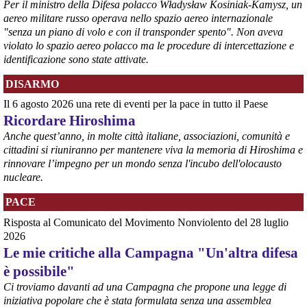
Per il ministro della Difesa polacco Władysław Kosiniak-Kamysz, un
aereo militare russo operava nello spazio aereo internazionale
"senza un piano di volo e con il transponder spento". Non aveva
violato lo spazio aereo polacco ma le procedure di intercettazione e
identificazione sono state attivate.
DISARMO
@peacelink
 - 
6/8/2026 7:50
Il 6 agosto 2026 una rete di eventi per la pace in tutto il Paese
retepacedisarmo.org/2026/missi
Il Parlamento è stato tenuto praticamente all’oscuro del 
Ricordare Hiroshima
dispiegamento di uomini e mezzi verso il regno saudita e in un 
Anche quest’anno, in molte città italiane, associazioni, comunità e
contesto di conflitto aperto nella regione.
cittadini si riuniranno per mantenere viva la memoria di Hiroshima e
#
disarmo
#
noguerra
#
pcknews
rinnovare l’impegno per un mondo senza l'incubo dell'olocausto
nucleare.
PACE
Risposta al Comunicato del Movimento Nonviolento del 28 luglio
2026
Le mie critiche alla Campagna "Un'altra difesa
è possibile"
Ci troviamo davanti ad una Campagna che propone una legge di
iniziativa popolare che è stata formulata senza una assemblea