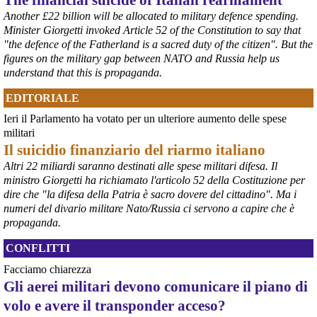
#
Hiroshima2026
#
Germania
Another £22 billion will be allocated to military defence spending.
Minister Giorgetti invoked Article 52 of the Constitution to say that
@peacelink
 - 
6/8/2026 8:42
"the defence of the Fatherland is a sacred duty of the citizen". But the
In Germania le commemorazioni dell'81° anniversario di Hiroshima 
figures on the military gap between NATO and Russia help us
sono numerose e capillari, coinvolgendo grandi città e piccole 
understand that this is propaganda.
comunità. 
#
Hiroshima2026
#
Germania
EDITORIALE
@peacelink
 - 
6/8/2026 7:55
Ieri il Parlamento ha votato per un ulteriore aumento delle spese
lanazione.it/massa-carrara/cro
militari
La proposta di un osservatorio sui traffici di armi nel porto di Marina 
Il suicidio finanziario del riarmo italiano
di Carrara organizzato dall’Accademia della Pace e raccolta dalla 
sindaca Serena Arrighi.
Altri 22 miliardi saranno destinati alle spese militari difesa. Il
Linda Maggiori, nel ricostruire l’inchiesta che ha fatto per 
ministro Giorgetti ha richiamato l'articolo 52 della Costituzione per
AltrEconomia sull’attività di carico e scarico di armi in diversi porti 
dire che "la difesa della Patria è sacro dovere del cittadino". Ma i
tra cui quello di Marina di Carrara, ha sottolineato la resistenza da 
numeri del divario militare Nato/Russia ci servono a capire che è
parte delle istituzioni competenti a fornire le informazioni 
propaganda.
indispensabili.
#
armi
#
disarmo
#
pcknews
#
pace
CONFLITTI
Facciamo chiarezza
Gli aerei militari devono comunicare il piano di
volo e avere il transponder acceso?