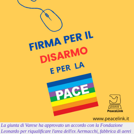
La giunta di Varese ha approvato un accordo con la Fondazione
Leonardo per riqualificare l'area dell'ex Aermacchi, fabbrica di aerei