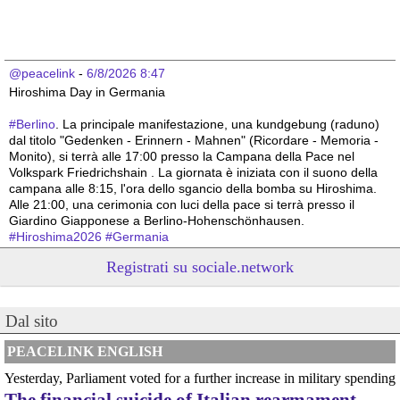
@peacelink
 - 
6/8/2026 8:47
Hiroshima Day in Germania 
#
Berlino
. La principale manifestazione, una kundgebung (raduno) 
dal titolo "Gedenken - Erinnern - Mahnen" (Ricordare - Memoria - 
Monito), si terrà alle 17:00 presso la Campana della Pace nel 
Volkspark Friedrichshain . La giornata è iniziata con il suono della 
campana alle 8:15, l'ora dello sgancio della bomba su Hiroshima. 
Alle 21:00, una cerimonia con luci della pace si terrà presso il 
Giardino Giapponese a Berlino-Hohenschönhausen.
#
Hiroshima2026
#
Germania
Registrati su sociale.network
@peacelink
 - 
6/8/2026 8:44
Hiroshima Day in Germania 
#
Hannover
: la città offre un programma particolarmente ricco e 
articolato. La commemorazione ufficiale è iniziata alle 8:00 con una 
Dal sito
cerimonia presso la Aegidienkirche , seguita da una meditazione 
sonora e da una funzione multireligiosa per la pace nel pomeriggio. 
PEACELINK ENGLISH
In serata, la città ospiterà proiezioni di documentari al Neues 
Yesterday, Parliament voted for a further increase in military spending
Rathaus e, alle 22:00, un suggestivo momento di ricordo con il 
The financial suicide of Italian rearmament
lancio di lanterne di carta sullo stagno Maschteich.