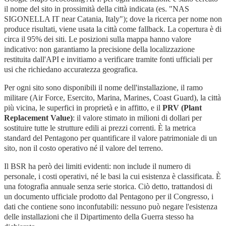
il nome del sito in prossimità della città indicata (es. "NAS
SIGONELLA IT near Catania, Italy"); dove la ricerca per nome non
produce risultati, viene usata la città come fallback. La copertura è di
circa il 95% dei siti. Le posizioni sulla mappa hanno valore
indicativo: non garantiamo la precisione della localizzazione
restituita dall'API e invitiamo a verificare tramite fonti ufficiali per
usi che richiedano accuratezza geografica.
Per ogni sito sono disponibili il nome dell'installazione, il ramo
militare (Air Force, Esercito, Marina, Marines, Coast Guard), la città
più vicina, le superfici in proprietà e in affitto, e il
PRV (Plant
Replacement Value)
: il valore stimato in milioni di dollari per
sostituire tutte le strutture edili ai prezzi correnti. È la metrica
standard del Pentagono per quantificare il valore patrimoniale di un
sito, non il costo operativo né il valore del terreno.
Il BSR ha però dei limiti evidenti: non include il numero di
personale, i costi operativi, né le basi la cui esistenza è classificata. È
una fotografia annuale senza serie storica. Ciò detto, trattandosi di
un documento ufficiale prodotto dal Pentagono per il Congresso, i
dati che contiene sono inconfutabili: nessuno può negare l'esistenza
delle installazioni che il Dipartimento della Guerra stesso ha