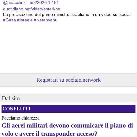
@peacelink
 - 
5/8/2026 12:51
quotidiano.net/video/esteri/ne
La precisazione del primo ministro israeliano in un video sui social
#
Gaza
#
Israele
#
Netanyahu
Registrati su sociale.network
@peacelink
 - 
5/8/2026 12:47
Dal sito
nigrizia.it/notizia/kenya-abus
La piantagione di ananas della Del Monte in Kenya – una 
CONFLITTI
quarantina di chilometri quadrati nelle contee di Kiambu e 
Murang’a, pochi chilometri a nord-est di Nairobi – continua a fare 
Facciamo chiarezza
notizia per le gravi violazioni dei diritti umani della popolazione 
Gli aerei militari devono comunicare il piano di
locale. Violazioni che vengono denunciate da decenni senza che le 
volo e avere il transponder acceso?
parole di condanna degli stessi vertici della multinazionale e i 