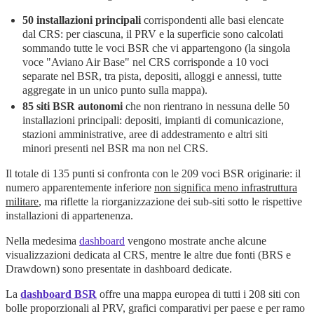
50 installazioni principali
corrispondenti alle basi elencate
dal CRS: per ciascuna, il PRV e la superficie sono calcolati
sommando tutte le voci BSR che vi appartengono (la singola
voce "Aviano Air Base" nel CRS corrisponde a 10 voci
separate nel BSR, tra pista, depositi, alloggi e annessi, tutte
aggregate in un unico punto sulla mappa).
85 siti BSR autonomi
che non rientrano in nessuna delle 50
installazioni principali: depositi, impianti di comunicazione,
stazioni amministrative, aree di addestramento e altri siti
minori presenti nel BSR ma non nel CRS.
Il totale di 135 punti si confronta con le 209 voci BSR originarie: il
numero apparentemente inferiore
non significa meno infrastruttura
militare
, ma riflette la riorganizzazione dei sub-siti sotto le rispettive
installazioni di appartenenza.
Nella medesima
dashboard
vengono mostrate anche alcune
visualizzazioni dedicata al CRS, mentre le altre due fonti (BRS e
Drawdown) sono presentate in dashboard dedicate.
La
dashboard BSR
offre una mappa europea di tutti i 208 siti con
bolle proporzionali al PRV, grafici comparativi per paese e per ramo