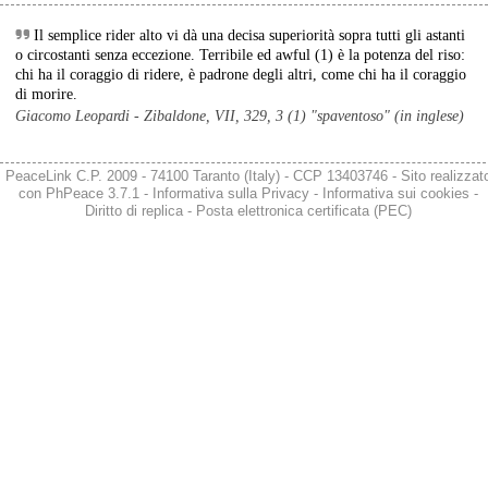
Bambini uccisi dalle bombe russe e ucraine, l'Unicef: "Stop agli 
attacchi sui minori"
Il semplice rider alto vi dà una decisa superiorità sopra tutti gli astanti
Il Fondo delle Nazioni Unite per l'infanzia (Unicef) ha ribadito il suo 
o circostanti senza eccezione. Terribile ed awful (1) è la potenza del riso:
appello a Russia e Ucraina affinché "rispettino i loro obblighi ai 
chi ha il coraggio di ridere, è padrone degli altri, come chi ha il coraggio
sensi del diritto internazionale umanitario, in particolare per quanto 
di morire.
riguarda la protezione dei bambini”.
Giacomo Leopardi - Zibaldone, VII, 329, 3 (1) "spaventoso" (in inglese)
(Rainews)
#
Russi
#
Unicef
#
Ucraina
PeaceLink C.P. 2009 - 74100 Taranto (Italy) - CCP 13403746 - Sito realizzat
@peacelink
 - 
5/8/2026 7:39
con
PhPeace 3.7.1
-
Informativa sulla Privacy
-
Informativa sui cookies
-
Diritto di replica
-
Posta elettronica certificata (PEC)
A largo di Pantelleria la Marina italiana abborda una petroliera della 
flotta ombra di Mosca. (Sky Tg24)
#
Russia
@peacelink
 - 
5/8/2026 7:27
“Mancano sistemi antibalistici, nessun missile russo intercettato”
"La regione di Kiev ha subito ancora una volta uno dei più tragici 
attacchi nemici" ha scritto su Telegram Tymur Tkachenko, capo 
militare regionale. Le esplosioni hanno interessato  "centri logistici 
utilizzati per scopi militari", dichiara la Russia. 
Nella stessa notte le forze armate ucraine hanno lanciato 475 droni 
contro 16 regioni della Russia, Mosca sostiene di averli intercettati 
tutti.
Il Fatto Quotidiano 
#
Ucraina