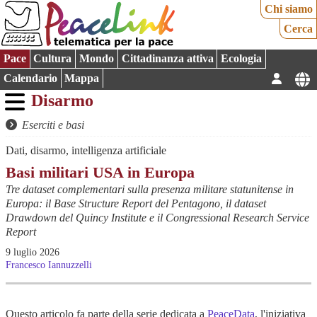
Chi siamo
Cerca
Pace
Cultura
Mondo
Cittadinanza attiva
Ecologia
Calendario
Mappa
Disarmo
Eserciti e basi
Dati, disarmo, intelligenza artificiale
Basi militari USA in Europa
Tre dataset complementari sulla presenza militare statunitense in
Europa: il Base Structure Report del Pentagono, il dataset
Drawdown del Quincy Institute e il Congressional Research Service
Report
9 luglio 2026
Francesco Iannuzzelli
Questo articolo fa parte della serie dedicata a
PeaceData
, l'iniziativa