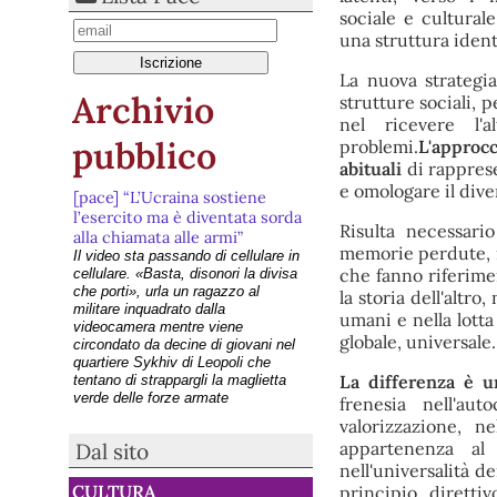
sociale e cultural
una struttura identi
La nuova strategia
Archivio
strutture sociali, p
nel ricevere l'
pubblico
problemi.
L'approc
abituali
di rapprese
e omologare il dive
[pace] “L’Ucraina sostiene
l’esercito ma è diventata sorda
Risulta necessari
alla chiamata alle armi”
memorie perdute, ne
Il video sta passando di cellulare in
che fanno riferimen
cellulare. «Basta, disonori la divisa
che porti», urla un ragazzo al
la storia dell'altro
militare inquadrato dalla
umani e nella lotta
videocamera mentre viene
globale, universale.
circondato da decine di giovani nel
quartiere Sykhiv di Leopoli che
La differenza è u
tentano di strappargli la maglietta
verde delle forze armate
frenesia nell'au
[pace] Unicef a Russia e
valorizzazione, n
Ucraina: “Stop agli attacchi sui
appartenenza al 
Dal sito
minori”
nell'universalità d
5 agosto Bambini uccisi dalle
CULTURA
principio diretti
bombe russe e ucraine, l'Unicef: