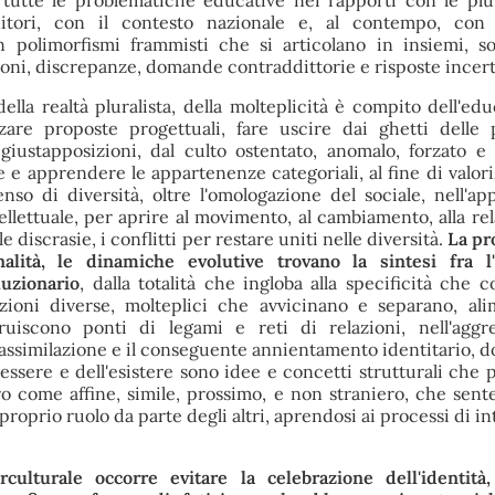
 tutte le problematiche educative nei rapporti con le plur
nitori, con il contesto nazionale e, al contempo, con 
in polimorfismi frammisti che si articolano in insiemi, so
ioni, discrepanze, domande contraddittorie e risposte incert
lla realtà pluralista, della molteplicità è compito dell'ed
are proposte progettuali, fare uscire dai ghetti delle 
e giustapposizioni, dal culto ostentato, anomalo, forzato e f
e e apprendere le appartenenze categoriali, al fine di valori
so di diversità, oltre l'omologazione del sociale, nell'ap
llettuale, per aprire al movimento, al cambiamento, alla rela
 le discrasie, i conflitti per restare uniti nelle diversità.
La pr
alità, le dinamiche evolutive trovano la sintesi fra l'
uzionario
, dalla totalità che ingloba alla specificità che c
razioni diverse, molteplici che avvicinano e separano, al
ruiscono ponti di legami e reti di relazioni, nell'aggr
l'assimilazione e il conseguente annientamento identitario, d
ll'essere e dell'esistere sono idee e concetti strutturali ch
ro come affine, simile, prossimo, e non straniero, che sente
proprio ruolo da parte degli altri, aprendosi ai processi di i
rculturale occorre evitare la celebrazione dell'identità