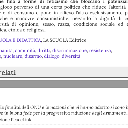
ione fino a forme di feticismo che bloccano i potenzial
 gioco perverso di una certa politica che riduce l'alterità
e e di consumo e pone in rilievo l'altro esclusivamente 
che e manovre consumistiche, negando la dignità di c
rsità di opinione, sesso, razza, condizione sociale ed 
ca, etnica e religiosa.
UOLA E DIDATTICA
, LA SCUOLA Editrice
manita
,
comunità
,
diritti
,
discriminazione
,
resistenza
,
e
,
nucleare
,
disarmo
,
dialogo
,
diversità
relati
lle finalità dell’ONU e le nazioni che vi hanno aderito si sono
ve in buona fede per la progressiva riduzione degli armamenti.
azione PeaceLink