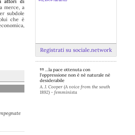
i attori di
 a merce, a
per subdole
olui che è
economica,
Registrati su sociale.network
...la pace ottenuta con
@peacelink
 - 
6/8/2026 21:45
l'oppressione non è nè naturale nè
borsaitaliana.it/borsa/notizie
desiderabile
Si sta ragionando su un piano B per 
A. J. Cooper (A voice from the south
Taranto dopo la chiusura dell’area a 
1892) - femminista
caldo dell’ILVA?
#
ILVA
#
Taranto
@peacelink
 - 
6/8/2026 21:41
 impegnate
cronachetarantine.it/index.php
il Governo ha manifestato l’intenzione 
di predisporre un provvedimento 
straordinario per attenuare le 