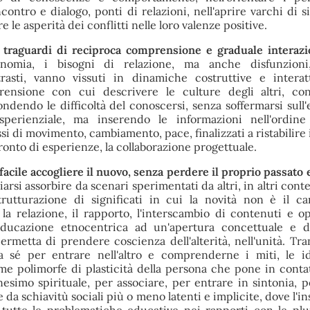
ncontro e dialogo, ponti di relazioni, nell'aprire varchi di s
 le asperità dei conflitti nelle loro valenze positive.
o traguardi di reciproca comprensione e graduale interaz
nomia, i bisogni di relazione, ma anche disfunzioni, 
trasti, vanno vissuti in dinamiche costruttive e interat
rensione con cui descrivere le culture degli altri, co
ondendo le difficoltà del conoscersi, senza soffermarsi sull'
esperienziale, ma inserendo le informazioni nell'ordine
si di movimento, cambiamento, pace, finalizzati a ristabilire 
nfronto di esperienze, la collaborazione progettuale.
cile accogliere il nuovo, senza perdere il proprio passato e
iarsi assorbire da scenari sperimentati da altri, in altri contes
strutturazione di significati in cui la novità non è il 
 la relazione, il rapporto, l'interscambio di contenuti e op
educazione etnocentrica ad un'apertura concettuale e d
ermetta di prendere coscienza dell'alterità, nell'unità. Tran
da sé per entrare nell'altro e comprenderne i miti, le 
rme polimorfe di plasticità della persona che pone in contat
nesimo spirituale, per associare, per entrare in sintonia, 
e da schiavitù sociali più o meno latenti e implicite, dove l'i