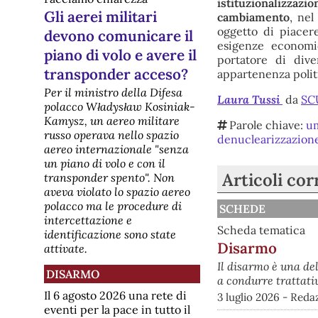
istituzionalizzaz
maturata in seguito al voto
Gli aerei militari
cambiamento
, nel
maggioritario dell’organ
oggetto di piacer
[pace] Ucraina, nel reggimento
devono comunicare il
d'assalto “Skelya” sparano alle
esigenze economi
piano di volo e avere il
spalle dei propri soldati che
portatore di dive
fuggono
transponder acceso?
appartenenza politi
Benvenuti all'inferno nel nel 425°
Per il ministro della Difesa
reggimento d’assalto Un articolo sul
Laura Tussi
da
SC
Fatto del 22 luglio spiega il metodo
polacco Władysław Kosiniak-
Zelensky per costringere i giovani
Kamysz, un aereo militare
Parole chiave:
u
ucraini a farsi mandare al
russo operava nello spazio
denuclearizzazion
massacro. --- “Mamma, sono
aereo internazionale "senza
all’inferno, prega per me”. È l’ultimo
messaggio che
un piano di volo e con il
[Pace] E' morto Umberto
Articoli cor
transponder spento". Non
Allegretti, costituzionalista e
aveva violato lo spazio aereo
uomo di pace
polacco ma le procedure di
SCHEDE
Ricordare Umberto Allegretti,
intercettazione e
insigne giurista e costituzionalista,
Scheda tematica
identificazione sono state
significa richiamare una delle voci
Disarmo
più lucide e rigorose
attivate.
nell'esplorazione del rapporto tra il
Il disarmo è una de
diritto costituzionale e la cultura
DISARMO
a condurre trattati
della pace.Professore emerito di
Diritto Pubblico all'Università di Fire
Il 6 agosto 2026 una rete di
3 luglio 2026 - Red
[pace] Oggi Hiroshima ricorda
eventi per la pace in tutto il
la bomba atomica esplosa il 6