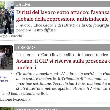
LATINA
Diritti del lavoro sotto attacco: l’avanza
globale della repressione antisindacale
Il nuovo Indice Globale dei Diritti della CSI fotografa
peggioramento diffuso
orgio Trucchi
DISARMO
Lo scienziato Carlo Rovelli: «Rischio inaccettabile»
Aviano, il GIP si riserva sulla presenza 
nucleari
Cittadini e associazioni: «Vogliamo la verità e la ri
delle testate nucleari». Il Tribunale di Pordenone de
prossime settimane. Secondo fonti internazionali e 
studi di settore, nell’aeroporto militare di Aviano sa
 e le 50 bombe atomiche B61.
dazione PeaceLink