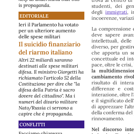
trova al centro di
all'Università La Sapienza di Roma,
is propaganda.
studenti, dei ge
un gruppo di cattolici ha lanciato un
degli
immigrati
, 
appello p
EDITORIALE
[pace] Sulla proposta di legge
incoerenze, variaz
di iniziativa popolare “Un'altra
Ieri il Parlamento ha votato
difesa è possibile” interviene
La comprensione de
per un ulteriore aumento
Antonino Drago
deve sapere avanz
delle spese militari
La proposta di legge di iniziativa
intellettuali, dell
Il suicidio finanziario
popolare “Un'altra difesa è possibile”
diverso, per gestir
punta a istituire un Dipartimento
del riarmo italiano
che apporta un sen
della difesa civile, non armata e
nonviolenta, a rafforzare il servizio
concettuale ed inte
Altri 22 miliardi saranno
civile e a introdurre un
pace, oltre le crisi,
destinati alle spese militari
finanziamento tramite una quota
la multidimension
difesa. Il ministro Giorgetti ha
IRPEF. Il testo è stato depositato i
cambiamento rivol
[pace] Proposta di legge
richiamato l'articolo 52 della
risultato di inte
d’iniziativa popolare sulla
Costituzione per dire che "la
"Difesa civile, non armata e
differenze e cost
difesa della Patria è sacro
nonviolenta" (DCNANV):
interazione, oltre 
dovere del cittadino". Ma i
Ermete Ferraro si dimette
e il significato de
numeri del divario militare
Dimissioni al MIR: Ferraro lascia la
di apprezzare l'alt
Nato/Russia ci servono a
presidenza Ermete Ferraro si è
della conferma del 
capire che è propaganda.
dimesso dalla presidenza del
rinnovamento.
Movimento Internazionale della
Riconciliazione (MIR) a nove mesi
CONFLITTI
dalla scadenza naturale del suo
Nel discorso inte
secondo mandato. La decisione è
Facciamo chiarezza