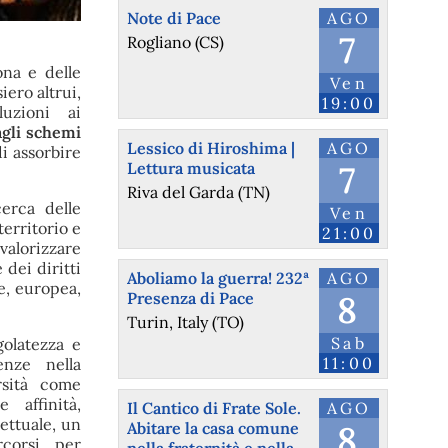
Note di Pace
AGO
7
Rogliano (CS)
ona e delle
Ven
iero altrui,
19:00
uzioni ai
agli schemi
Lessico di Hiroshima |
AGO
i assorbire
Lettura musicata
7
Riva del Garda (TN)
cerca delle
Ven
territorio e
21:00
valorizzare
 dei diritti
Aboliamo la guerra! 232ª
AGO
le, europea,
Presenza di Pace
8
Turin, Italy (TO)
Sab
golatezza e
11:00
enze nella
ersità come
 affinità,
Il Cantico di Frate Sole.
AGO
lettuale, un
Abitare la casa comune
8
corsi, per