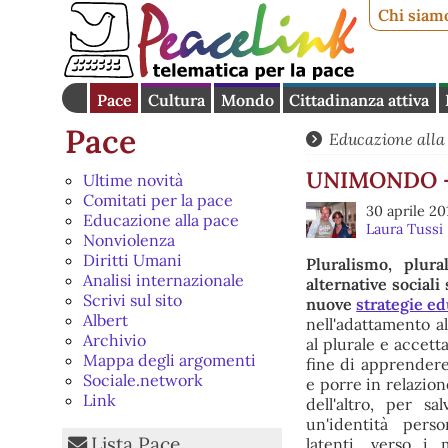
Chi siam
Pace
Cultura
Mondo
Cittadinanza attiva
Pace
Educazione alla
UNIMONDO - L
Ultime novità
Comitati per la pace
30 aprile 20
Educazione alla pace
Laura Tussi
Nonviolenza
Diritti Umani
Pluralismo, plura
Analisi internazionale
alternative social
Scrivi sul sito
nuove
strategie ed
Albert
nell'adattamento al
Archivio
al plurale e accett
Mappa degli argomenti
fine di apprender
Sociale.network
e porre in relazion
Link
dell'altro, per s
un'identità pers
Lista Pace
latenti, verso i