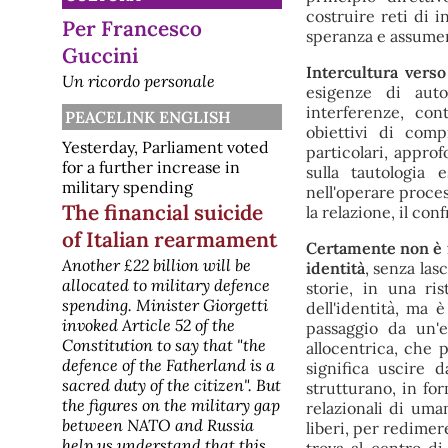
"Stop agli attacchi sui minori" Il
costruire reti di i
Per Francesco
Fondo delle Nazioni Unite per
speranza e assumere
l'infanzia (Unicef) ha ribadito il suo
Guccini
appello a Russia e Ucraina affinché
Intercultura vers
"rispettino i loro obblighi ai sensi del
Un ricordo personale
esigenze di auto
diritto internazionale umanita
[pace] Pregi e limiti della
interferenze, con
PEACELINK ENGLISH
Campagna per la difesa civile
obiettivi di comp
Yesterday, Parliament voted
non armata e nonviolenta
particolari, approf
Il lancio della Campagna per la
for a further increase in
sulla tautologia 
difesa civile non armata e
military spending
nell'operare proces
nonviolenta, promossa da CNESC,
The financial suicide
la relazione, il co
Rete Italiana Pace e Disarmo e
Sbilanciamoci, si muove sul duplice
of Italian rearmament
binario di sollecitare l’opinione
Certamente non è fa
pubblica a una più matura presa di
Another £22 billion will be
identità
, senza lasc
consapevolezza intorno
allocated to military defence
storie, in una ri
all’importanza di una difesa
spending. Minister Giorgetti
dell'identità, ma è
[pace] "Ripudiamo la guerra,
invoked Article 52 of the
firmiamo per una difesa civile
passaggio da un'
Constitution to say that "the
nonviolenta"
allocentrica, che p
Un gruppo di cattolici raccoglie
defence of the Fatherland is a
significa uscire 
l'appello di Papa Leone: "Ripudiamo
sacred duty of the citizen". But
strutturano, in fo
la guerra, firmiamo per una difesa
the figures on the military gap
relazionali di uma
civile nonviolenta" In risposta al
between NATO and Russia
messaggio che Papa Leone XIV ha
liberi, per redimer
rivolto il 14 maggio 2026
help us understand that this