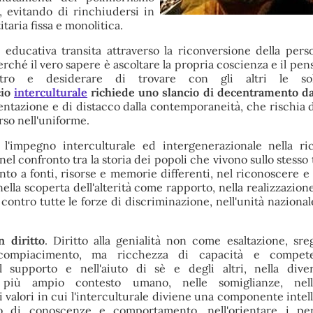
e, evitando di rinchiudersi in
taria fissa e monolitica.
 educativa transita attraverso la riconversione della pers
erché il vero sapere è ascoltare la propria coscienza e il pens
altro e desiderare di trovare con gli altri le sol
cio
interculturale
richiede uno slancio di decentramento d
ntazione e di distacco dalla contemporaneità, che rischia d
rso nell'uniforme.
o l'impegno interculturale ed intergenerazionale nella ri
l confronto tra la storia dei popoli che vivono sullo stesso 
to a fonti, risorse e memorie differenti, nel riconoscere e 
, nella scoperta dell'alterità come rapporto, nella realizzazione
 contro tutte le forze di discriminazione, nell'unità naziona
n diritto
. Diritto alla genialità non come esaltazione, sre
tocompiacimento, ma ricchezza di capacità e compet
el supporto e nell'aiuto di sè e degli altri, nella div
più ampio contesto umano, nelle somiglianze, nelle
ei valori in cui l'interculturale diviene una componente intel
vo di conoscenze e comportamento, nell'orientare i per