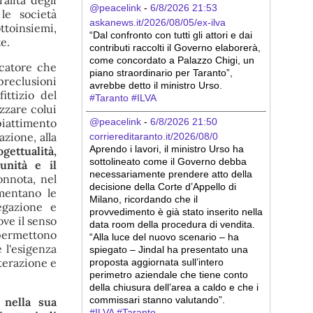
alità degli
@peacelink
 - 
6/8/2026 21:53
le società
askanews.it/2026/08/05/ex-ilva
ttoinsiemi,
“Dal confronto con tutti gli attori e dai 
e.
contributi raccolti il Governo elaborerà, 
come concordato a Palazzo Chigi, un 
ucatore che
piano straordinario per Taranto”, 
preclusioni
avrebbe detto il ministro Urso.
ittizio del
#
Taranto
#
ILVA
zzare colui
@peacelink
 - 
6/8/2026 21:50
piattimento
zione, alla
corriereditaranto.it/2026/08/0
Aprendo i lavori, il ministro Urso ha 
ogettualità,
sottolineato come il Governo debba 
unità e il
necessariamente prendere atto della 
onnota, nel
decisione della Corte d’Appello di 
imentano le
Milano, ricordando che il 
egazione e
provvedimento è già stato inserito nella 
ove il senso
data room della procedura di vendita. 
e permettono
“Alla luce del nuovo scenario – ha 
 l'esigenza
spiegato – Jindal ha presentato una 
nterazione e
proposta aggiornata sull’intero 
perimetro aziendale che tiene conto 
della chiusura dell’area a caldo e che i 
commissari stanno valutando”.
, nella sua
#
ILVA
#
Taranto