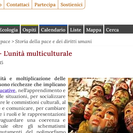
o
Contattaci
Partecipa
Sostienici
Ecologia
Ospiti
Calendario
Liste
Mappa
Cerca
 pace
>
Storia della pace e dei diritti umani
'unità multiculturale
15
lità e moltiplicazione delle
i sono ricchezze che implicano
ucative
, nell'apprendimento e
le situazioni, per socializzare
are le commistioni culturali, al
e e comunicare, per cambiare
e i ruoli e le rappresentazioni
alvaguardare una coerenza e
onale oltre gli schematismi
 mutamenti del polimorfismo