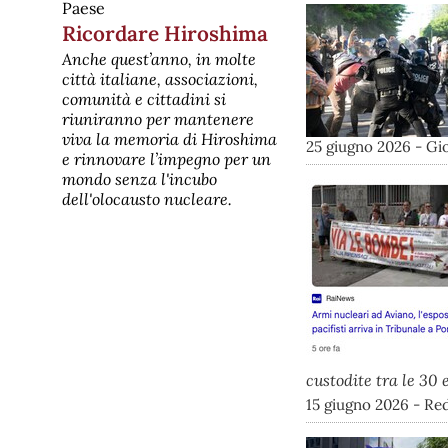
Paese
agosto 1945. Le iniziative in
Ricordare Hiroshima
Italia
Oggi, 6 agosto 2026, Hiroshima sta
Anche quest’anno, in molte
commemorando l'81º anniversario
città italiane, associazioni,
del bombardamento atomico con
comunità e cittadini si
una serie di eventi solenni e
riflessioni sul futuro della pace, in
riuniranno per mantenere
un clima di crescenti tensioni
viva la memoria di Hiroshima
internazionali. La cerimonia della
25 giugno 2026 - Gi
e rinnovare l’impegno per un
pace al Parco della Pace L'evento
mondo senza l'incubo
principale si sta svolgen
dell'olocausto nucleare.
custodite tra le 30
15 giugno 2026 - Re