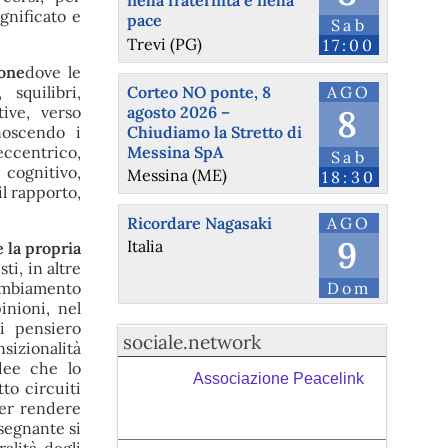
nella fraternità e nella
ignificato e
pace
Sab
Trevi (PG)
17:00
ione
dove le
Corteo NO ponte, 8
AGO
squilibri,
agosto 2026 –
8
tive, verso
Chiudiamo la Stretto di
noscendo i
Messina SpA
eccentrico,
Sab
 cognitivo,
Messina (ME)
18:30
il rapporto,
Ricordare Nagasaki
AGO
9
Italia
 la propria
ti, in altre
Dom
cambiamento
inioni, nel
i pensiero
sociale.network
sizionalità
idee che lo
Associazione Peacelink
to circuiti
per rendere
nsegnante si