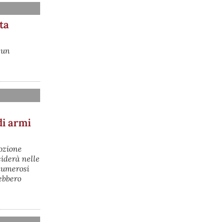
conseguenze economiche e sociali 
della prevista fermata dell’area a caldo 
ta
e ha chiesto alle rappresentanze del 
territorio di formulare proposte 
concrete per definirne i contenuti. 
Casartigiani valuta positivamente 
 un
questa disponibilità.
#
ILVA
#
Taranto
di armi
mozione
ciderà nelle
numerosi
rebbero
@peacelink
 - 
6/8/2026 21:36
giornalerossoblu.it/ex-ilva-sc
Nel tavolo convocato al Ministero delle 
Imprese e del Made in Italy, il Governo 