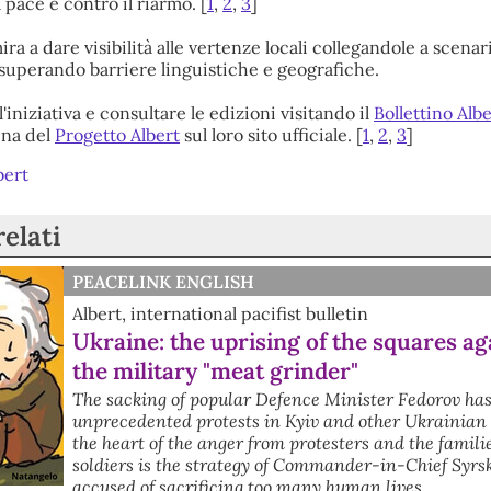
 pace e contro il riarmo. [
1
,
2
,
3
]
ira a dare visibilità alle vertenze locali collegandole a scenar
, superando barriere linguistiche e geografiche.
'iniziativa e consultare le edizioni visitando il
Bollettino Albe
ina del
Progetto Albert
sul loro sito ufficiale. [
1
,
2
,
3
]
bert
relati
PEACELINK ENGLISH
Albert, international pacifist bulletin
Ukraine: the uprising of the squares ag
the military "meat grinder"
The sacking of popular Defence Minister Fedorov ha
unprecedented protests in Kyiv and other Ukrainian c
the heart of the anger from protesters and the familie
soldiers is the strategy of Commander-in-Chief Syrsk
accused of sacrificing too many human lives.