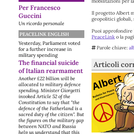
mobilitazioni per la
Per Francesco
Il progetto Albert m
Guccini
geopolitici globali
Un ricordo personale
Puoi approfondire l
PEACELINK ENGLISH
PeaceLink
o la pag
Yesterday, Parliament voted
Parole chiave:
al
for a further increase in
military spending
The financial suicide
Articoli cor
of Italian rearmament
Another £22 billion will be
allocated to military defence
spending. Minister Giorgetti
invoked Article 52 of the
Constitution to say that "the
defence of the Fatherland is a
sacred duty of the citizen". But
the figures on the military gap
between NATO and Russia
help us understand that this