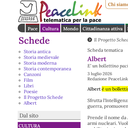
Chi siam
Pace
Cultura
Mondo
Cittadinanza attiva
Schede
Il Progetto Sche
Scheda tematica
Storia antica
Storia medievale
Albert
Storia moderna
E' un bollettino pac
Storia contemporanea
3 luglio 2026
Canzoni
Redazione PeaceLink
Film
Libri
Albert
è un bollett
Poesie
Il Progetto Schede
Sfrutta l'Intelligen
Albert
guerra, promuovend
Dal sito
Prende il nome da A
armi nucleari. Vuol
CULTURA