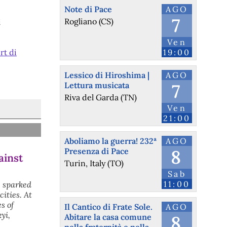
Note di Pace
AGO
7
Rogliano (CS)
i
Ven
rt di
19:00
Lessico di Hiroshima |
AGO
Lettura musicata
7
Riva del Garda (TN)
Ven
21:00
Aboliamo la guerra! 232ª
AGO
Presenza di Pace
8
ainst
Turin, Italy (TO)
Sab
11:00
s sparked
ities. At
s of
Il Cantico di Frate Sole.
AGO
yi,
Abitare la casa comune
8