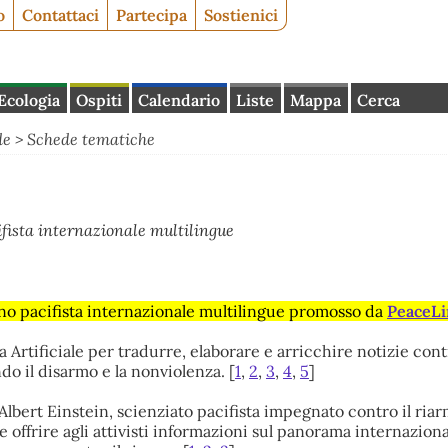
o
Contattaci
Partecipa
Sostienici
Ecologia
Ospiti
Calendario
Liste
Mappa
Cerca
de
>
Schede tematiche
ifista internazionale multilingue
ino pacifista internazionale multilingue promosso da
PeaceLi
za Artificiale per tradurre, elaborare e arricchire notizie cont
o il disarmo e la nonviolenza. [
1
,
2
,
3
,
4
,
5
]
lbert Einstein, scienziato pacifista impegnato contro il riar
e offrire agli attivisti informazioni sul panorama internaziona