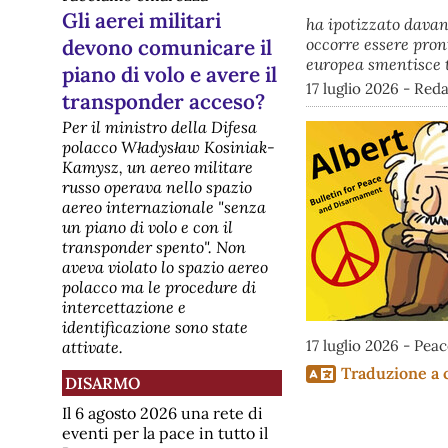
Gli aerei militari
ha ipotizzato davan
occorre essere pron
devono comunicare il
europea smentisce tu
piano di volo e avere il
17 luglio 2026 - Re
transponder acceso?
Per il ministro della Difesa
polacco Władysław Kosiniak-
Kamysz, un aereo militare
russo operava nello spazio
aereo internazionale "senza
un piano di volo e con il
transponder spento". Non
aveva violato lo spazio aereo
polacco ma le procedure di
intercettazione e
identificazione sono state
17 luglio 2026 - Peac
attivate.
Traduzione a 
DISARMO
Il 6 agosto 2026 una rete di
eventi per la pace in tutto il