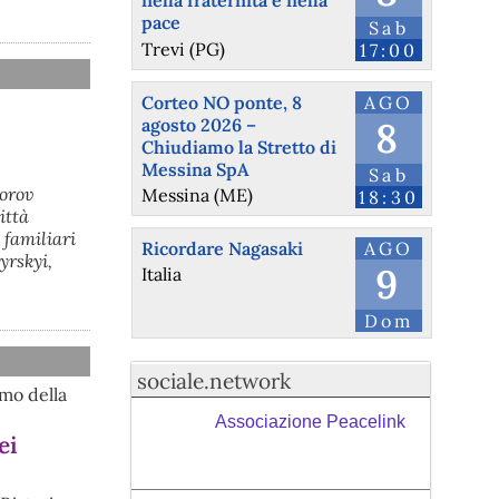
nella fraternità e nella
pace
Sab
Trevi (PG)
17:00
Corteo NO ponte, 8
AGO
agosto 2026 –
8
Chiudiamo la Stretto di
Messina SpA
Sab
dorov
Messina (ME)
18:30
ittà
 familiari
Ricordare Nagasaki
AGO
yrskyi,
9
Italia
Dom
sociale.network
mo della
Associazione Peacelink
ei