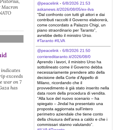
Pistorius,
@peacelink
 - 
6/8/2026 21:53
er Macron
askanews.it/2026/08/05/ex-ilva
a NATO
“Dal confronto con tutti gli attori e dai 
contributi raccolti il Governo elaborerà, 
come concordato a Palazzo Chigi, un 
piano straordinario per Taranto”, 
avrebbe detto il ministro Urso.
#
Taranto
#
ILVA
@peacelink
 - 
6/8/2026 21:50
mid
corriereditaranto.it/2026/08/0
Aprendo i lavori, il ministro Urso ha 
sottolineato come il Governo debba 
a indicates
necessariamente prendere atto della 
trip exceeds
decisione della Corte d’Appello di 
he war on 7
Milano, ricordando che il 
 Gaza has
provvedimento è già stato inserito nella 
data room della procedura di vendita. 
“Alla luce del nuovo scenario – ha 
spiegato – Jindal ha presentato una 
proposta aggiornata sull’intero 
perimetro aziendale che tiene conto 
della chiusura dell’area a caldo e che i 
commissari stanno valutando”.
#
ILVA
#
Taranto