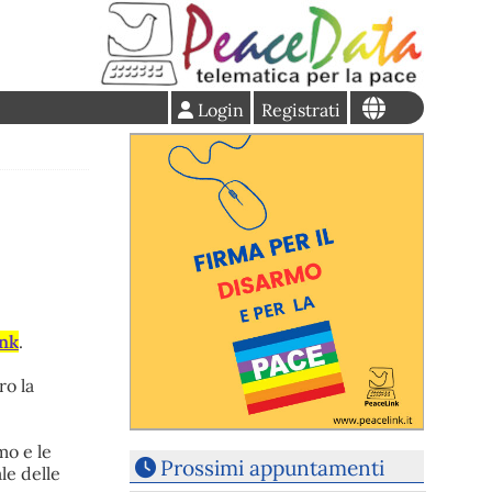
Login
Registrati
nk
.
ro la
mo e le
Prossimi appuntamenti
le delle