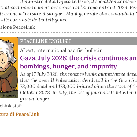
Il ministro della Difesa tedesco, il socialdemocratico 
ti al parlamento un attacco russo all’Europa entro il 2029. P
ti anche a “versare il sangue”. Ma il generale che comanda l
tti con i dati dell’intelligence.
dazione PeaceLink
PEACELINK ENGLISH
Albert, international pacifist bulletin
Gaza, July 2026: the crisis continues a
bombings, hunger, and impunity
As of 17 July 2026, the most reliable quantitative dat
that the overall Palestinian death toll in the Gaza S
73,000 dead and 173,000 injured since the start of t
October 2023. In July, the list of journalists killed in
grown longer.
eLink staff
cura di PeaceLink