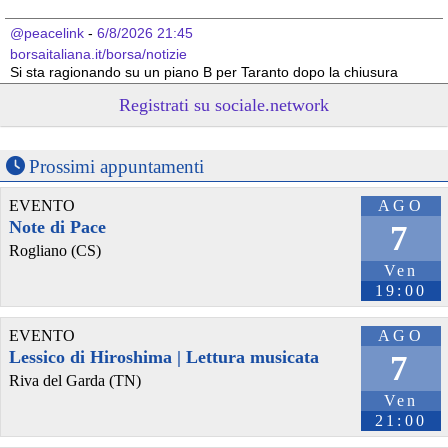
@peacelink
 - 
6/8/2026 21:45
borsaitaliana.it/borsa/notizie
Si sta ragionando su un piano B per Taranto dopo la chiusura 
dell’area a caldo dell’ILVA?
Registrati su sociale.network
#
ILVA
#
Taranto
@peacelink
 - 
6/8/2026 21:41
cronachetarantine.it/index.php
Prossimi appuntamenti
il Governo ha manifestato l’intenzione di predisporre un 
provvedimento straordinario per attenuare le conseguenze 
EVENTO
AGO
economiche e sociali della prevista fermata dell’area a caldo e ha 
Note di Pace
7
chiesto alle rappresentanze del territorio di formulare proposte 
Rogliano (CS)
concrete per definirne i contenuti. Casartigiani valuta positivamente 
Ven
questa disponibilità.
#
ILVA
#
Taranto
19:00
EVENTO
AGO
Lessico di Hiroshima | Lettura musicata
7
Riva del Garda (TN)
Ven
21:00