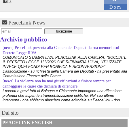
@peacelink
 - 
6/8/2026 21:35
Italia
Ultimi cento milioni di euro per l’ex Ilva, poi non saranno più 
Dom
possibili nuovi aiuti di Stato. Lo ha confermato il ministro Adolfo 
Urso durante l’incontro al Mimit con le imprese dell’indotto: la 
tranche conclusiva del prestito autorizzato dall’Unione europea 
PeaceLink News
dovrà essere erogata entro il 9 agosto e restituita dal futuro 
acquirente.
Fonte: Studio100
Archivio pubblico
#
ILVA
#
UE
[news] PeaceLink presenta alla Camera dei Deputati la sua memoria sul
@peacelink
 - 
6/8/2026 21:08
Decreto Legge ILVA
COMUNICATO STAMPA ILVA, PEACELINK ALLA CAMERA: “BOCCIATE
Il governatore di Puglia Decaro esce dal vertice al Mimit più 
IL DECRETO LEGGE 133/2026 CHE RIFINANZIA L'ILVA, UTILIZZATE
preoccupato di come era entrato, lamentando l’assenza di certezze 
INVECE QUEI FONDI PER BONIFICA E RICONVERSIONE”
sulla procedura di gara e ribadendo la necessità di un ruolo diretto 
L’associazione - su richiesta della Camera dei Deputati - ha presentato alla
dello Stato.
Commissione Finanze della Camer
Anche il sindaco di Taranto, Bitetti, chiede un piano industriale 
[news] La violenza non ha mai giustificazioni e finisce sempre per
chiaro, garanzie sulla salute e strumenti di tutela per i lavoratori 
danneggiare le cause che dichiara di difendere
dell’area a freddo. La Provincia parla di un tavolo “senza decisioni”.
I recenti e gravi fatti di Bologna e Chiomonte impongono una riflessione
Fonte: Cronache Tarantine 
profonda che superi le strumentalizzazioni politiche. Nel suo ultimo
#
ILVA
intervento - che abbiamo rilanciato come editoriale su PeaceLink - don
Tonio Dell'Olio affronta il tema con la consueta lucidità: la violenza non ha
@peacelink
 - 
6/8/2026 21:08
[news] ILVA, ora la salute viene prima
Dal sito
PeaceLink: “Una vittoria storica dei cittadini, ora la salute viene prima”
cronachetarantine.it/index.php
L’associazione PeaceLink esprime il proprio pieno sostegno e la più sentita
Il ministro ha ribadito che il Governo applicherà la sentenza, ma 
PEACELINK ENGLISH
gratitudine al gruppo di cittadini e all'associazione Genitori Tarantini che
agirà per evitare quella che i sindacati definiscono una “bomba 
hanno ottenuto una vittoria storica davan