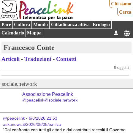
Chi siamo
Cerca
Pace
Cultura
Mondo
Cittadinanza attiva
Ecologia
Calendario
Mappa
Francesco Conte
Articoli
-
Traduzioni
-
Contatti
0 oggetti
sociale.network
Associazione Peacelink
@peacelink@sociale.network
@peacelink
 - 
6/8/2026 21:53
askanews.it/2026/08/05/ex-ilva
“Dal confronto con tutti gli attori e dai contributi raccolti il Governo 