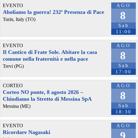
EVENTO
AGO
Aboliamo la guerra! 232ª Presenza di Pace
8
Turin, Italy (TO)
@peacelink
 - 
6/8/2026 21:36
Sab
giornalerossoblu.it/ex-ilva-sc
11:00
Nel tavolo convocato al Ministero delle Imprese e del Made in Italy, 
il Governo ha annunciato l’intenzione di predisporre un 
EVENTO
AGO
provvedimento straordinario per attenuare le conseguenze 
Il Cantico di Frate Sole. Abitare la casa
8
economiche e sociali dello stop dell’area a caldo, invitando le 
comune nella fraternità e nella pace
rappresentanze del territorio a presentare proposte operative.
#
ILVA
#
Taranto
Sab
Trevi (PG)
17:00
CORTEO
AGO
Corteo NO ponte, 8 agosto 2026 –
8
Chiudiamo la Stretto di Messina SpA
Sab
Messina (ME)
18:30
EVENTO
AGO
Ricordare Nagasaki
9