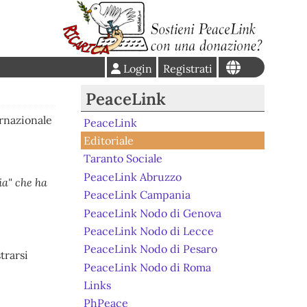
Login
Registrati
PeaceLink
ernazionale
PeaceLink
Editoriale
Taranto Sociale
PeaceLink Abruzzo
ia" che ha
PeaceLink Campania
PeaceLink Nodo di Genova
PeaceLink Nodo di Lecce
PeaceLink Nodo di Pesaro
trarsi
PeaceLink Nodo di Roma
Links
PhPeace