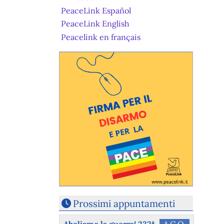
PeaceLink Español
PeaceLink English
Peacelink en français
Prossimi appuntamenti
Aboliamo la guerra! 232ª
AGO