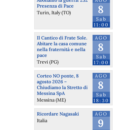
Presenza di Pace
8
Turin, Italy (TO)
Sab
11:00
Il Cantico di Frate Sole.
AGO
Abitare la casa comune
8
nella fraternità e nella
pace
Sab
Trevi (PG)
17:00
Corteo NO ponte, 8
AGO
agosto 2026 –
8
Chiudiamo la Stretto di
Messina SpA
Sab
Messina (ME)
18:30
Ricordare Nagasaki
AGO
9
Italia