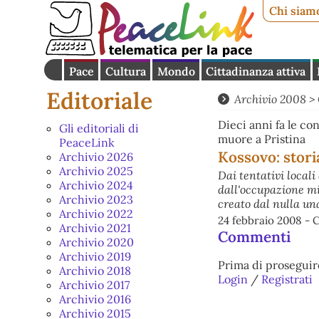
Chi siam
Pace
Cultura
Mondo
Cittadinanza attiva
Editoriale
Archivio 2008
>
Dieci anni fa le co
Gli editoriali di
muore a Pristina
PeaceLink
Kossovo: stori
Archivio 2026
Archivio 2025
Dai tentativi locali
Archivio 2024
dall'occupazione mi
Archivio 2023
creato dal nulla un
Archivio 2022
24 febbraio 2008 - 
Archivio 2021
Commenti
Archivio 2020
Archivio 2019
Prima di proseguir
Archivio 2018
Login
/
Registrati
Archivio 2017
Archivio 2016
Archivio 2015