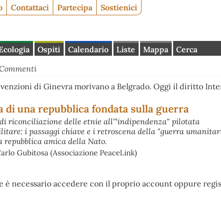
o
Contattaci
Partecipa
Sostienici
Ecologia
Ospiti
Calendario
Liste
Mappa
Cerca
Commenti
nvenzioni di Ginevra morivano a Belgrado. Oggi il diritto Int
a di una repubblica fondata sulla guerra
 di riconciliazione delle etnie all'"indipendenza" pilotata
litare: i passaggi chiave e i retroscena della "guerra umanitar
a repubblica amica della Nato.
Carlo Gubitosa (Associazione PeaceLink)
e è necessario accedere con il proprio account oppure regis