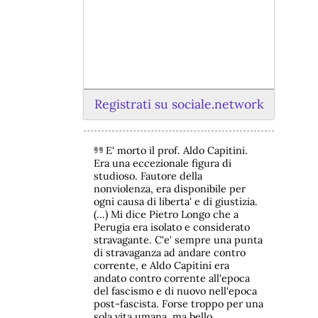
Registrati su sociale.network
E' morto il prof. Aldo Capitini.
@peacelink
 - 
6/8/2026 21:45
Era una eccezionale figura di
borsaitaliana.it/borsa/notizie
studioso. Fautore della
Si sta ragionando su un piano B per 
nonviolenza, era disponibile per
Taranto dopo la chiusura dell’area a 
ogni causa di liberta' e di giustizia.
caldo dell’ILVA?
(...) Mi dice Pietro Longo che a
#
ILVA
#
Taranto
Perugia era isolato e considerato
stravagante. C'e' sempre una punta
@peacelink
 - 
6/8/2026 21:41
di stravaganza ad andare contro
cronachetarantine.it/index.php
corrente, e Aldo Capitini era
il Governo ha manifestato l’intenzione 
andato contro corrente all'epoca
di predisporre un provvedimento 
del fascismo e di nuovo nell'epoca
straordinario per attenuare le 
post-fascista. Forse troppo per una
conseguenze economiche e sociali 
sola vita umana, ma bello.