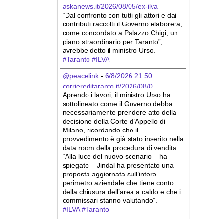
askanews.it/2026/08/05/ex-ilva
“Dal confronto con tutti gli attori e dai 
contributi raccolti il Governo elaborerà, 
come concordato a Palazzo Chigi, un 
piano straordinario per Taranto”, 
avrebbe detto il ministro Urso.
#
Taranto
#
ILVA
@peacelink
 - 
6/8/2026 21:50
corriereditaranto.it/2026/08/0
Aprendo i lavori, il ministro Urso ha 
sottolineato come il Governo debba 
necessariamente prendere atto della 
decisione della Corte d’Appello di 
Milano, ricordando che il 
provvedimento è già stato inserito nella 
data room della procedura di vendita. 
“Alla luce del nuovo scenario – ha 
spiegato – Jindal ha presentato una 
proposta aggiornata sull’intero 
perimetro aziendale che tiene conto 
della chiusura dell’area a caldo e che i 
commissari stanno valutando”.
#
ILVA
#
Taranto