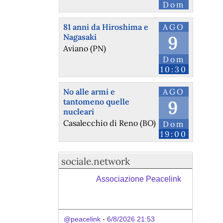
Dom
81 anni da Hiroshima e
AGO
Nagasaki
9
Aviano (PN)
Dom
10:30
No alle armi e
AGO
tantomeno quelle
9
nucleari
Casalecchio di Reno (BO)
Dom
19:00
sociale.network
Associazione Peacelink
@peacelink
 - 
6/8/2026 21:53