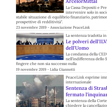
ArcelorMittal
La Cassa Depositi e Pres
intervenire solo in soci
stabile situazione di equilibrio finanziario, patri
prospettive di redditività".
23 novembre 2019 - Associazione PeaceLink
La sentenza tradotta in 
Le polveri dell'IL
dell'Uomo
La condanna della CEDU 
nell'indifferenza dello S
fingere che non sia successo nulla
19 novembre 2019 - Lidia Giannotti
PeaceLink esprime imme
internazionale
Sentenza di Stras
fermato l'inquina
La sentenza della Corte
chiedere la cancellazio