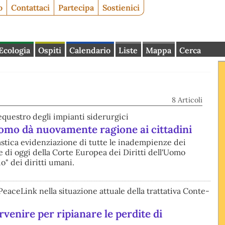
o
Contattaci
Partecipa
Sostienici
Ecologia
Ospiti
Calendario
Liste
Mappa
Cerca
8 Articoli
equestro degli impianti siderurgici
'Uomo dà nuovamente ragione ai cittadini
lastica evidenziazione di tutte le inadempienze dei
 di oggi della Corte Europea dei Diritti dell'Uomo
" dei diritti umani.
PeaceLink nella situazione attuale della trattativa Conte-
venire per ripianare le perdite di