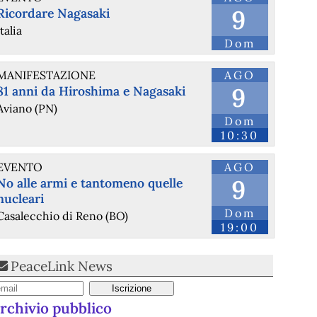
9
Ricordare Nagasaki
Italia
Dom
MANIFESTAZIONE
AGO
9
81 anni da Hiroshima e Nagasaki
Aviano (PN)
Dom
10:30
@osservatoriorepressione
 - 
21/4/2026 14:39
EVENTO
AGO
Caso Magherini, vergogna di Stato: il governo ricorre contro 
9
No alle armi e tantomeno quelle
la condanna della CEDU 
osservatoriorepressione.info/c
nucleari
#
Corteeuropeadirittiumani
#
AvvocaturadelloStato
#
RiccardoMagherini
#
ViolenzadiStato
#
abusodipolizia
Dom
Casalecchio di Reno (BO)
#
accountability
#
governomeloni
#
dirittiumani
#
malapolizia
19:00
#
carabinieri
#
repressione
#
Strasburgo
#
impunità
#
firenze
#
Cedu
PeaceLink News
[news] La strage di Bologna, i suoi mandati e la cerniera
rchivio pubblico
con la NATO