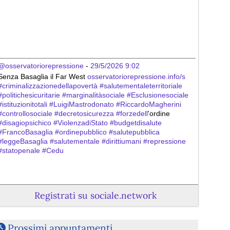
@osservatoriorepressione
 - 
29/5/2026 9:02
Senza Basaglia il Far West 
osservatoriorepressione.info/s
#
criminalizzazionedellapovertà
#
salutementaleterritoriale
#
politichesicuritarie
#
marginalitàsociale
#
Esclusionesociale
#
istituzionitotali
#
LuigiMastrodonato
#
RiccardoMagherini
#
controllosociale
#
decretosicurezza
#
forzedell
'ordine 
#
disagiopsichico
#
ViolenzadiStato
#
budgetdisalute
#
FrancoBasaglia
#
ordinepubblico
#
salutepubblica
#
leggeBasaglia
#
salutementale
#
dirittiumani
#
repressione
#
statopenale
#
Cedu
Registrati su sociale.network
Prossimi appuntamenti