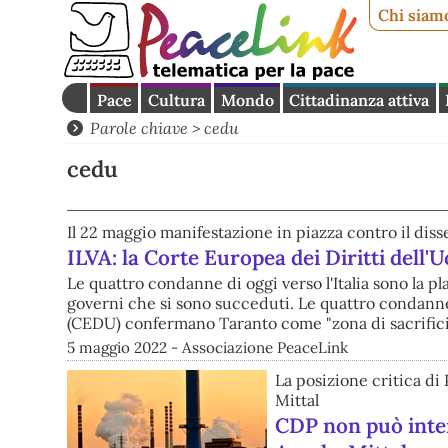
Chi siam
Pace
Cultura
Mondo
Cittadinanza attiva
Parole chiave > cedu
cedu
Il 22 maggio manifestazione in piazza contro il diss
ILVA: la Corte Europea dei Diritti dell
Le quattro condanne di oggi verso l'Italia sono la p
governi che si sono succeduti. Le quattro condanne
(CEDU) confermano Taranto come "zona di sacrificio
5 maggio 2022 - Associazione PeaceLink
La posizione critica di 
Mittal
CDP non può inter