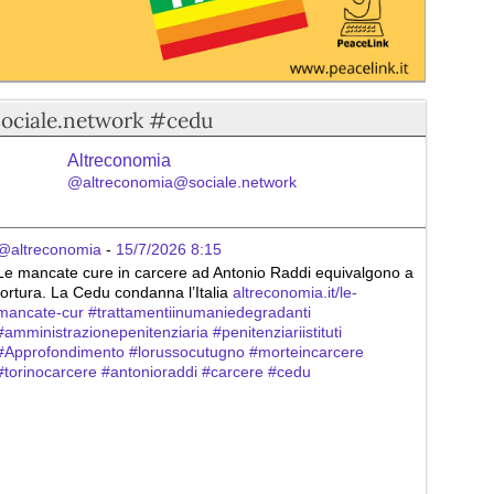
sociale.network #cedu
Altreconomia
@altreconomia@sociale.network
@altreconomia
 - 
15/7/2026 8:15
Le mancate cure in carcere ad Antonio Raddi equivalgono a 
tortura. La Cedu condanna l’Italia 
altreconomia.it/le-
mancate-cur
#
trattamentiinumaniedegradanti
#
amministrazionepenitenziaria
#
penitenziariistituti
#
Approfondimento
#
lorussocutugno
#
morteincarcere
#
torinocarcere
#
antonioraddi
#
carcere
#
cedu