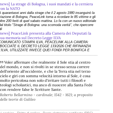
A quarantasei anni dalla strage che il 2 agosto 1980 insanguinò la
stazione di Bologna, PeaceLink torna a ricordare le 85 vittime e gli
oltre 200 feriti di quel sabato mattina. Lo fa con un nuovo editoriale
dal titolo "Strage di Bologna: una scomoda verità", che ripercorre
li
[news] PeaceLink presenta alla Camera dei Deputati la
sua memoria sul Decreto Legge ILVA
COMUNICATO STAMPA ILVA, PEACELINK ALLA CAMERA:
“BOCCIATE IL DECRETO LEGGE 133/2026 CHE RIFINANZIA
@peacelink
 - 
21/3/2026 15:21
L'ILVA, UTILIZZATE INVECE QUEI FONDI PER BONIFICA E
certifico.com/ambiente/news-am
RICONVERSIONE” L’associazione - su richiesta della Camera dei
Sentenza storica CEDU
Deputati - ha presentato alla Commissione Finanze della Camer
[news] La violenza non ha mai giustificazioni e finisce
#
CEDU
#
cambiamenticlimatici
sempre per danneggiare le cause che dichiara di
difendere
Voler affermare che realmente il Sole stia al centro
I recenti e gravi fatti di Bologna e Chiomonte impongono una
del mondo, e non si rivolti in se stesso senza correre
riflessione profonda che superi le strumentalizzazioni politiche. Nel
dell'oriente all'occidente, e che la Terra stia nel terzo
suo ultimo intervento - che abbiamo rilanciato come editoriale su
cielo e giri con somma velocità intorno al Sole, è cosa
PeaceLink - don Tonio Dell'Olio affronta il tema con la consueta
lucidità: la violenza non ha
molto pericolosa non solo d'irritare tutti i filosofi e
[news] ILVA, ora la salute viene prima
teologi scholastici, ma anco di nuocere alla Santa Fede
PeaceLink: “Una vittoria storica dei cittadini, ora la salute viene
con rendere false le Scritture Sante.
prima” L’associazione PeaceLink esprime il proprio pieno sostegno
Roberto Bellarmino - cardinale; 1542 - 1621; a proposito
 la più sentita gratitudine al gruppo di cittadini e all'associazione
delle teorie di Galileo
Genitori Tarantini che hanno ottenuto una vittoria storica davan
[news] Victor Jara, catturato l’ultimo dei suoi aguzzini
Víctor Jara, il cantautore dei poveri che sfidò la dittatura cilena con
@osservatoriorepressione
 - 
26/2/2026 9:01
la sua chitarra A cinquant'anni dal golpe che insanguinò il Cile, la