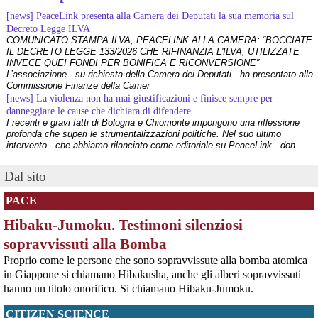
[news] PeaceLink presenta alla Camera dei Deputati la sua memoria sul
Decreto Legge ILVA
COMUNICATO STAMPA ILVA, PEACELINK ALLA CAMERA: “BOCCIATE
IL DECRETO LEGGE 133/2026 CHE RIFINANZIA L'ILVA, UTILIZZATE
INVECE QUEI FONDI PER BONIFICA E RICONVERSIONE”
L’associazione - su richiesta della Camera dei Deputati - ha presentato alla
Commissione Finanze della Camer
[news] La violenza non ha mai giustificazioni e finisce sempre per
danneggiare le cause che dichiara di difendere
I recenti e gravi fatti di Bologna e Chiomonte impongono una riflessione
profonda che superi le strumentalizzazioni politiche. Nel suo ultimo
intervento - che abbiamo rilanciato come editoriale su PeaceLink - don
Tonio Dell'Olio affronta il tema con la consueta lucidità: la violenza non ha
[news] ILVA, ora la salute viene prima
Dal sito
PeaceLink: “Una vittoria storica dei cittadini, ora la salute viene prima”
L’associazione PeaceLink esprime il proprio pieno sostegno e la più sentita
PACE
gratitudine al gruppo di cittadini e all'associazione Genitori Tarantini che
hanno ottenuto una vittoria storica davan
Hibaku-Jumoku. Testimoni silenziosi
[news] Victor Jara, catturato l’ultimo dei suoi aguzzini
Víctor Jara, il cantautore dei poveri che sfidò la dittatura cilena con la sua
sopravvissuti alla Bomba
chitarra A cinquant'anni dal golpe che insanguinò il Cile, la storia di Víctor
Proprio come le persone che sono sopravvissute alla bomba atomica
Jara continua a risuonare come un inno alla dignità e alla resistenza. La
sua voce, spezzata dalle mani dei carn
in Giappone si chiamano Hibakusha, anche gli alberi sopravvissuti
[news] La "Breve storia del pacifismo italiano" è stata arricchita con undici
hanno un titolo onorifico. Si chiamano Hibaku-Jumoku.
schede introduttive storico-culturali dei vari periodi, dal primo Novecento a
oggi
CITIZEN SCIENCE