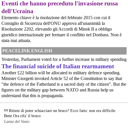
Eventi che hanno preceduto l'invasione russa
Programme), il costosissimo caccia di sesta generazione promosso da
Italia, Regno Unito e Giappone, si apre una finestra di opportunità per il
dell'Ucraina
movimento
[News] Armi nucleari ad Aviano, cosa ha deciso oggi il GIP
Elemento chiave è la risoluzione del febbraio 2015 con cui il
Il Giudice per le Indagini Preliminari del Tribunale di Pordenone ha deciso di
Consiglio di Sicurezza dell'ONU approva all'unanimità la
riservarsi sulla richiesta di opposizione all’archiviazione presentata da un
Risoluzione 2202, elevando gli Accordi di Minsk II a obbligo
gruppo di cittadini e associazioni riguardo alla presenza di armi nucleari
giuridico internazionale per fermare il conflitto nel Donbass. Non è
statunitensi nella base USAF di Aviano. L’attesa decisi
[News] Parte in Finlandia la manifestazione contro il riarmo europeo
stata mai attuata.
Helsinki, mobilitazione contro il riarmo europeo: “Welfare, not warfare”Anche
in Finlandia, oggi 14 giugno 2026, cittadini e organizzazioni pacifiste stanno
PEACELINK ENGLISH
scendendo in piazza contro il riarmo, in collegamento con le proteste in
tutta Europa (Madrid, Bruxelles e altre città)
Yesterday, Parliament voted for a further increase in military spending
[News] Oggi in Spagna mobilitazione contro il riarmo, in questi minuti sta
The financial suicide of Italian rearmament
per partire a Bruxelles la marcia pacifista europea di No Rearm Europe
Another £22 billion will be allocated to military defence spending.
Oggi in Spagna mobilitazione contro il riarmo e il militarismoSi è svolta
oggi, 14 giugno 2026, a Madrid la manifestazione indetta dall'Assemblea
Minister Giorgetti invoked Article 52 of the Constitution to say that
Internazionalista di Madrid con il titolo "Contro il riarmo e la guerra
"the defence of the Fatherland is a sacred duty of the citizen". But the
imperialista". I partecipanti si sono radunati in Plaza de Atoc
figures on the military gap between NATO and Russia help us
[news] La strage di Bologna, i suoi mandati e la cerniera con la NATO
understand that this is propaganda.
A quarantasei anni dalla strage che il 2 agosto 1980 insanguinò la stazione
di Bologna, PeaceLink torna a ricordare le 85 vittime e gli oltre 200 feriti di
quel sabato mattina. Lo fa con un nuovo editoriale dal titolo "Strage di
Bologna: una scomoda verità", che ripercorre gli
Ritieni di poter schiacciare un bruco? Ecco fatto: non era difficile.
Bene Ora rifa' il bruco.
Lanza del Vasto