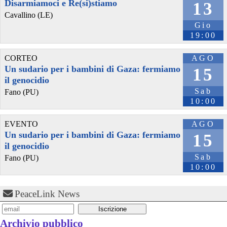
Disarmiamoci e Re(si)stiamo
13
Cavallino (LE)
Gio
19:00
CORTEO
AGO
Un sudario per i bambini di Gaza: fermiamo
15
il genocidio
Sab
Fano (PU)
10:00
EVENTO
AGO
Un sudario per i bambini di Gaza: fermiamo
15
il genocidio
Sab
Fano (PU)
10:00
PeaceLink News
Archivio pubblico