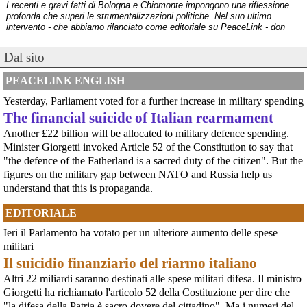
I recenti e gravi fatti di Bologna e Chiomonte impongono una riflessione
profonda che superi le strumentalizzazioni politiche. Nel suo ultimo
intervento - che abbiamo rilanciato come editoriale su PeaceLink - don
Tonio Dell'Olio affronta il tema con la consueta lucidità: la violenza non ha
[news] ILVA, ora la salute viene prima
@maurobiani
 - 
29/7/2026 13:41
Dal sito
PeaceLink: “Una vittoria storica dei cittadini, ora la salute viene prima”
#
guerre
#
disordini
#
sicurezza
#
violenza
#
nonviolenza
L’associazione PeaceLink esprime il proprio pieno sostegno e la più sentita
Parliamone, please.
PEACELINK ENGLISH
gratitudine al gruppo di cittadini e all'associazione Genitori Tarantini che
Oggi per 
@
repubblica
hanno ottenuto una vittoria storica davan
Yesterday, Parliament voted for a further increase in military spending
[news] Victor Jara, catturato l’ultimo dei suoi aguzzini
The financial suicide of Italian rearmament
Víctor Jara, il cantautore dei poveri che sfidò la dittatura cilena con la sua
chitarra A cinquant'anni dal golpe che insanguinò il Cile, la storia di Víctor
Another £22 billion will be allocated to military defence spending.
Jara continua a risuonare come un inno alla dignità e alla resistenza. La
Minister Giorgetti invoked Article 52 of the Constitution to say that
sua voce, spezzata dalle mani dei carn
"the defence of the Fatherland is a sacred duty of the citizen". But the
[news] La "Breve storia del pacifismo italiano" è stata arricchita con undici
figures on the military gap between NATO and Russia help us
schede introduttive storico-culturali dei vari periodi, dal primo Novecento a
oggi
understand that this is propaganda.
Siamo felici di annunciarvi un aggiornamento per la nostra "Breve storia del
pacifismo italiano". Il percorso di ricerca e divulgazione si arricchisce oggi
EDITORIALE
di un nuovo strumento: abbiamo integrato nel testo undici schede
introduttive, dedicate ciascuna a una specifica periodizzazione s
Ieri il Parlamento ha votato per un ulteriore aumento delle spese
[news] Ucraina, minacce alla redazione di Babel che ha indagato sulle torture
militari
@osservatoriorepressione
 - 
27/7/2026 5:45
nel Reggimento Skelya
Il suicidio finanziario del riarmo italiano
La giornalista Kateryna Lykhohliad, la direttrice Kateryna Kobernyk e l'intera
Le vite di troppo. La tanatopolitica dello Stato penale 
redazione di Babel hanno ricevuto gravi minacce dirette a seguito della
Altri 22 miliardi saranno destinati alle spese militari difesa. Il ministro
osservatoriorepressione.info/l
#
violenzapoliziesca
| 
pubblicazione dell'inchiesta shock sul 425º Reggimento d'Assalto "Skelya".
Giorgetti ha richiamato l'articolo 52 della Costituzione per dire che
#
Decretisicurezza
#
JosephSchumpeter
#
SalvatorePalidda
https://babel.ua/en/texts/127938-the-skelya-assault-re
#
carceriminorili
#
poliziadistato
#
lottesociali
#
Neoliberismo
"la difesa della Patria è sacro dovere del cittadino". Ma i numeri del