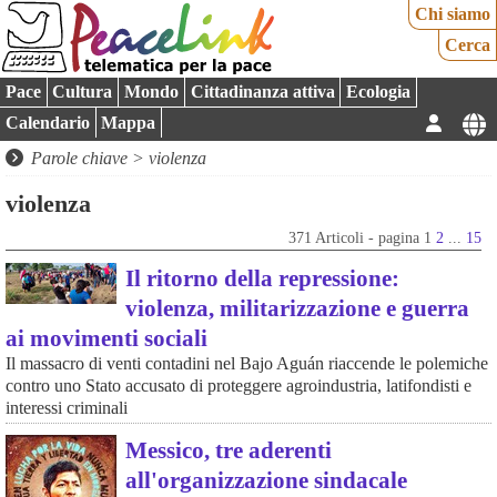
Chi siamo
Cerca
Pace
Cultura
Mondo
Cittadinanza attiva
Ecologia
Calendario
Mappa
Parole chiave > violenza
violenza
371 Articoli - pagina 1
2
...
15
Il ritorno della repressione:
violenza, militarizzazione e guerra
ai movimenti sociali
Il massacro di venti contadini nel Bajo Aguán riaccende le polemiche
contro uno Stato accusato di proteggere agroindustria, latifondisti e
interessi criminali
Messico, tre aderenti
all'organizzazione sindacale