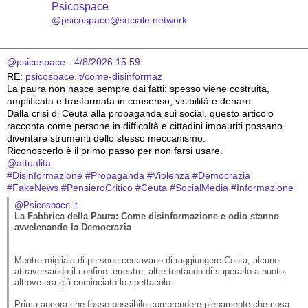
Psicospace
@psicospace@sociale.network
@psicospace
 - 
4/8/2026 15:59
RE: 
psicospace.it/come-disinformaz
La paura non nasce sempre dai fatti: spesso viene costruita, 
amplificata e trasformata in consenso, visibilità e denaro.
Dalla crisi di Ceuta alla propaganda sui social, questo articolo 
racconta come persone in difficoltà e cittadini impauriti possano 
diventare strumenti dello stesso meccanismo.
Riconoscerlo è il primo passo per non farsi usare.
@
attualita
#
Disinformazione
#
Propaganda
#
Violenza
#
Democrazia
#
FakeNews
#
PensieroCritico
#
Ceuta
#
SocialMedia
#
Informazione
@Psicospace.it
La Fabbrica della Paura: Come disinformazione e odio stanno 
avvelenando la Democrazia
Mentre migliaia di persone cercavano di raggiungere Ceuta, alcune 
attraversando il confine terrestre, altre tentando di superarlo a nuoto, 
altrove era già cominciato lo spettacolo.

Prima ancora che fosse possibile comprendere pienamente che cosa 