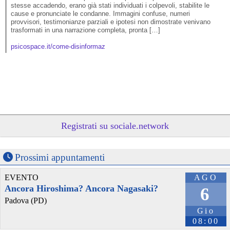
stesse accadendo, erano già stati individuati i colpevoli, stabilite le 
cause e pronunciate le condanne. Immagini confuse, numeri 
provvisori, testimonianze parziali e ipotesi non dimostrate venivano 
trasformati in una narrazione completa, pronta […]

psicospace.it/come-disinformaz
Registrati su sociale.network
Prossimi appuntamenti
@osservatoriorepressione
 - 
3/8/2026 6:34
EVENTO
AGO
La repressione raccontata a mio figlio 
Ancora Hiroshima? Ancora Nagasaki?
6
osservatoriorepressione.info/l
#
EmanueleBraga
#
dirittiumani
Padova (PD)
#
immigrazione
#
informazione
#
Neoliberismo
#
soggettività
#
giornalisti
#
repressione
#
Editoriale
#
luglio2026
#
narrazione
Gio
#
BlackBloc
#
genocidio
#
immigrati
#
movimenti
#
Occidente
08:00
#
palestina
#
Effimera
#
giornali
#
migranti
#
razzismo
#
violenza