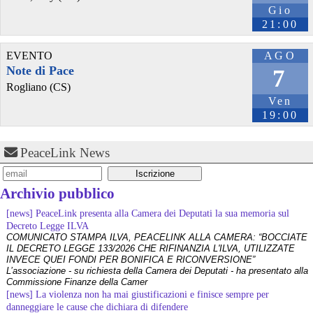
Gio
21:00
EVENTO
AGO
Note di Pace
7
Rogliano (CS)
Ven
19:00
@aitan
 - 
30/7/2026 6:51
Grumo Nevano, luglio 2026. Un 70enne preso a calci in faccia da 
un 18enne davanti a un gruppo che guarda. Poi, sui social, c'è pure 
PeaceLink News
chi gli ha dato ragione.
Ne ho scritto qui in prosa e in versi.
aitanblog.wordpress.com/2026/0
Archivio pubblico
#
violenza
#
vuoto
#
grumo
[news] PeaceLink presenta alla Camera dei Deputati la sua memoria sul
Decreto Legge ILVA
COMUNICATO STAMPA ILVA, PEACELINK ALLA CAMERA: “BOCCIATE
IL DECRETO LEGGE 133/2026 CHE RIFINANZIA L'ILVA, UTILIZZATE
INVECE QUEI FONDI PER BONIFICA E RICONVERSIONE”
L’associazione - su richiesta della Camera dei Deputati - ha presentato alla
Commissione Finanze della Camer
[news] La violenza non ha mai giustificazioni e finisce sempre per
danneggiare le cause che dichiara di difendere