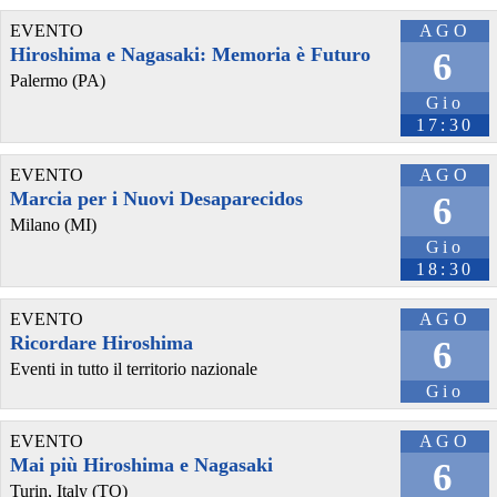
#
polizia
#
povertà
#
estate
#
guerra
#
Storia
#
lotte
#
media
EVENTO
AGO
Hiroshima e Nagasaki: Memoria è Futuro
6
Palermo (PA)
Gio
17:30
EVENTO
AGO
Marcia per i Nuovi Desaparecidos
6
Milano (MI)
Gio
18:30
@effimera
 - 
31/7/2026 11:36
La repressione raccontata a mio figlio – di Emanuele Braga 
EVENTO
AGO
effimera.org/la-repressione-ra
#
EmanueleBraga
#
Soggettività
Ricordare Hiroshima
6
#
dirittiumani
#
immigrazione
#
informazione
#
neoliberismo
#
soggettività
#
giornalisti
#
repressione
#
luglio2026
#
narrazione
Eventi in tutto il territorio nazionale
#
blackbloc
#
genocidio
#
immigrati
#
movimenti
#
Occidente
Gio
#
Palestina
#
giornali
#
migranti
#
razzismo
#
violenza
#
polizia
#
povertà
#
estate
#
guerra
#
Storia
#
lotte
#
media
EVENTO
AGO
Mai più Hiroshima e Nagasaki
6
Turin, Italy (TO)