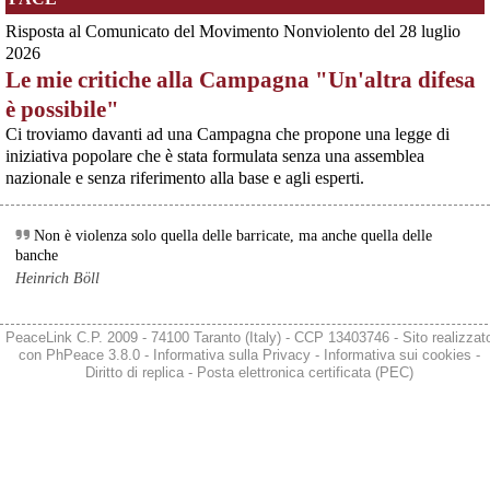
in Finlandia, oggi 14 giugno 2026, cittadini e organizzazioni pacifiste stanno
scendendo in piazza contro il riarmo, in collegamento con le proteste in
Risposta al Comunicato del Movimento Nonviolento del 28 luglio
tutta Europa (Madrid, Bruxelles e altre città)
2026
[News] Oggi in Spagna mobilitazione contro il riarmo, in questi minuti sta
Le mie critiche alla Campagna "Un'altra difesa
per partire a Bruxelles la marcia pacifista europea di No Rearm Europe
Oggi in Spagna mobilitazione contro il riarmo e il militarismoSi è svolta
è possibile"
oggi, 14 giugno 2026, a Madrid la manifestazione indetta dall'Assemblea
@valigiablu
 - 
21/7/2026 6:39
Ci troviamo davanti ad una Campagna che propone una legge di
Internazionalista di Madrid con il titolo "Contro il riarmo e la guerra
imperialista". I partecipanti si sono radunati in Plaza de Atoc
iniziativa popolare che è stata formulata senza una assemblea
🧵 La vera preda è la presidenza della Repubblica | 
[news] La strage di Bologna, i suoi mandati e la cerniera con la NATO
@
marastimattia
nazionale e senza riferimento alla base e agli esperti.
A quarantasei anni dalla strage che il 2 agosto 1980 insanguinò la stazione
valigiablu.it/meloni-roggero-d
di Bologna, PeaceLink torna a ricordare le 85 vittime e gli oltre 200 feriti di
#
roggero
#
meloni
#
vannacci
#
mattarella
#
elezioni2027
#
destra
quel sabato mattina. Lo fa con un nuovo editoriale dal titolo "Strage di
#
violenza
Non è violenza solo quella delle barricate, ma anche quella delle
Bologna: una scomoda verità", che ripercorre gli
banche
Heinrich Böll
PeaceLink C.P. 2009 - 74100 Taranto (Italy) - CCP 13403746 - Sito realizzat
con
PhPeace 3.8.0
-
Informativa sulla Privacy
-
Informativa sui cookies
-
Diritto di replica
-
Posta elettronica certificata (PEC)