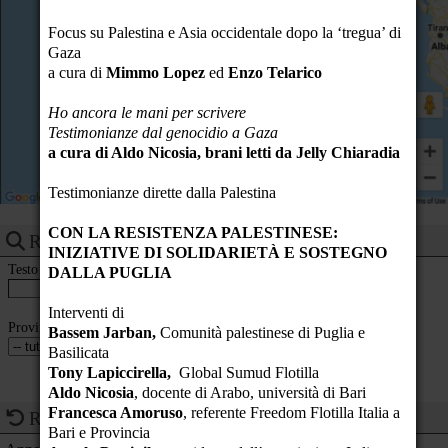
23
Focus su Palestina e Asia occidentale dopo la ‘tregua’ di
Gaza
a cura di
Mimmo Lopez
ed
Enzo Telarico
Ho ancora le mani per scrivere
Testimonianze dal genocidio a Gaza
a cura di Aldo Nicosia, brani letti da Jelly Chiaradia
Testimonianze dirette dalla Palestina
CON LA RESISTENZA PALESTINESE:
Ricerca eventi
INIZIATIVE DI SOLIDARIETÀ E SOSTEGNO
Testo
DALLA PUGLIA
Interventi di
Provincia
Bassem Jarban,
Comunità palestinese di Puglia e
Basilicata
Tony Lapiccirella,
Global Sumud Flotilla
Aldo Nicosia
, docente di Arabo, università di Bari
Francesca Amoruso
, referente Freedom Flotilla Italia a
Ricorrenze del giorno
Bari e Provincia