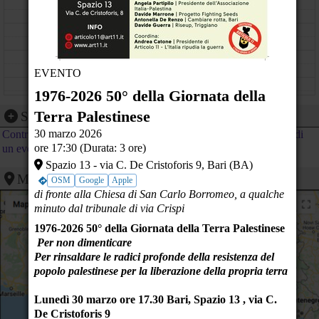
11
12
13
EVENTO
14
1976-2026 50° della Giornata della
15
Terra Palestinese
Segnalazione evento
1976-2026 50° della Giornata della
30 marzo 2026
Contribuisci al calendario di PeaceLink inviando la segnalazione di
Terra Palestinese
16
Spazio 13 - via C. De Cristoforis 9 - Bari (BA)
ore 17:30 (Durata: 3 ore)
un evento
Spazio 13 - via C. De Cristoforis 9, Bari (BA)
17
Mappa
OSM
Google
Apple
18
di fronte alla Chiesa di San Carlo Borromeo, a qualche
minuto dal tribunale di via Crispi
19
OBIEZIONE DI COSCIENZA AL SERVIZIO MILITARE
1976-2026
50° della Giornata della Terra Palestinese
NEI CONTESTI DI GUERRA
ZAC! - Movicentro - Ivrea (TO)
Per non dimenticare
20
Per rinsaldare le radici profonde della resistenza del
popolo palestinese per la liberazione della propria terra
21
Lunedì 30 marzo
ore 17.30
Bari, Spazio 13 , via C.
22
De Cristoforis 9