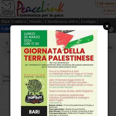
Chi siamo
Cerca
Pace
Cultura
Mondo
Cittadinanza attiva
Ecologia
Calendario
Mappa
30
Marzo
Mese
Settimana
Giorno
Agenda
oggi
2026
lunedì
Tutto il
giorno
08
09
10