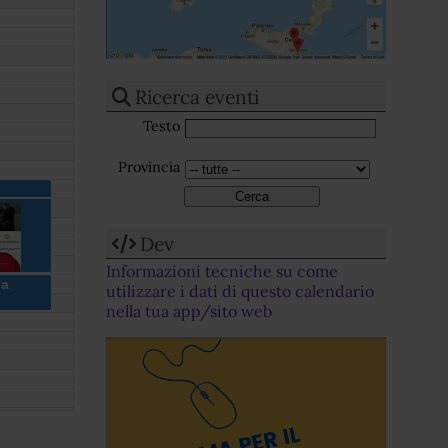
Ricerca eventi
Testo
Provincia
NAL
6 - 4a
Dev
 11,
)
Informazioni tecniche su come
ia
utilizzare i dati di questo calendario
faccia
rra.
nella tua app/sito web
io in
a
ale
a, Via
o 48 -
O)