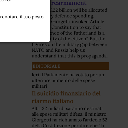
Italian rearmament
Another £22 billion will be allocated
to military defence spending.
enotare il tuo posto.
Minister Giorgetti invoked Article
52 of the Constitution to say that
"the defence of the Fatherland is a
sacred duty of the citizen". But the
figures on the military gap between
NATO and Russia help us
understand that this is propaganda.
EDITORIALE
Ieri il Parlamento ha votato per un
ulteriore aumento delle spese
militari
Il suicidio finanziario del
riarmo italiano
Altri 22 miliardi saranno destinati
alle spese militari difesa. Il ministro
Giorgetti ha richiamato l'articolo 52
della Costituzione per dire che "la