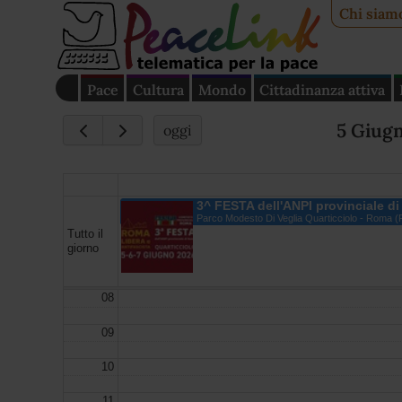
Chi siam
Pace
Cultura
Mondo
Cittadinanza attiva
5 Giug
oggi
3^ FESTA dell'ANPI provinciale di
Parco Modesto Di Veglia Quarticciolo - Roma 
Tutto il
giorno
08
09
10
11