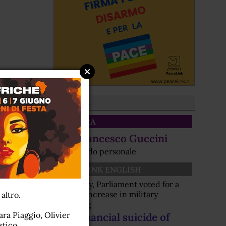
Dal sito
CULTURA
Per Francesco Guccini
Un ricordo personale
PEACELINK ENGLISH
Yesterday, Parliament voted for a
further increase in military
 altro.
spending
ra Piaggio, Olivier
The financial suicide of
stico.