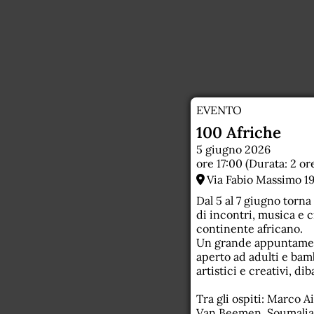
23
EVENTO
100 Afriche
5 giugno 2026
ore 17:00 (Durata: 2 or
Via Fabio Massimo 19
Dal 5 al 7 giugno torna 
di incontri, musica e c
continente africano.
Un grande appuntament
aperto ad adulti e bamb
artistici e creativi, dib
Tra gli ospiti: Marco 
Van Beemen, Soumalia D