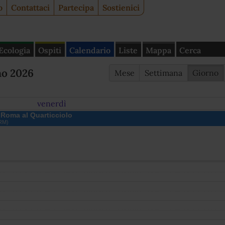
o
Contattaci
Partecipa
Sostienici
Ecologia
Ospiti
Calendario
Liste
Mappa
Cerca
no 2026
Mese
Settimana
Giorno
venerdì
 Roma al Quarticciolo
(RM)