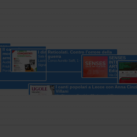
Pace
Il cammino per un
I diritti conquistati
Reticolati. Contro l’orrore della
mondo libero da
4 -
guerra
Sala Consiglio Comunale
armi nucleari
SENSES
Lastra a Signa - Lastra a
Corso Aurelio Saffi, 1 - Genova (GE)
INTERNATIO
Auditorium della Regione
Signa (FI)
ART FAIR 202
Friuli Venezia Giulia -
Edizione
Pordenone
Via Degli Ammirati,
73100 - Lecce (LE
I canti popolari a Lecce con Anna Cinz
Un’altra 
Villani
della gue
Via Giuseppe Candido, 23 - Lecce (LE)
L’ecocid
Palestin
Centro Soci
Giorgio Cost
Azzo Gardin
Bologna (B