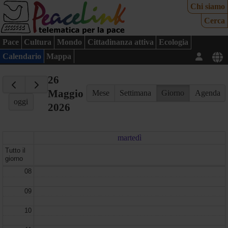
Chi siamo
Cerca
Pace
Cultura
Mondo
Cittadinanza attiva
Ecologia
Calendario
Mappa
26
Maggio
Mese
Settimana
Giorno
Agenda
oggi
2026
martedì
Tutto il
giorno
08
09
10