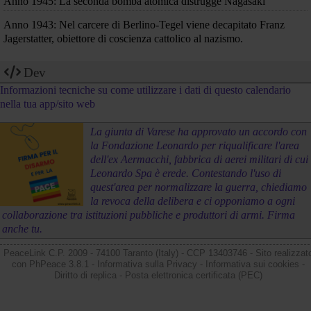
Anno 1945: La seconda bomba atomica distrugge Nagasaki
Anno 1943: Nel carcere di Berlino-Tegel viene decapitato Franz
Jagerstatter, obiettore di coscienza cattolico al nazismo.
Dev
Informazioni tecniche su come utilizzare i dati di questo calendario
nella tua app/sito web
La giunta di Varese ha approvato un accordo con
la Fondazione Leonardo per riqualificare l'area
dell'ex Aermacchi, fabbrica di aerei militari di cui
Leonardo Spa è erede. Contestando l'uso di
quest'area per normalizzare la guerra, chiediamo
la revoca della delibera e ci opponiamo a ogni
collaborazione tra istituzioni pubbliche e produttori di armi. Firma
anche tu.
PeaceLink C.P. 2009 - 74100 Taranto (Italy) - CCP 13403746 - Sito realizzat
con
PhPeace 3.8.1
-
Informativa sulla Privacy
-
Informativa sui cookies
-
Diritto di replica
-
Posta elettronica certificata (PEC)