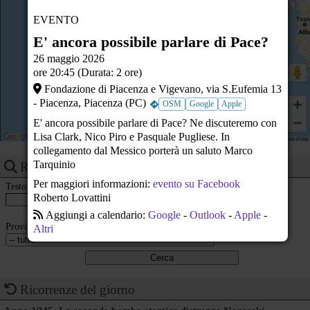
23
EVENTO
E' ancora possibile parlare di Pace?
26 maggio 2026
ore 20:45 (Durata: 2 ore)
Fondazione di Piacenza e Vigevano, via S.Eufemia 13
- Piacenza, Piacenza (PC)
OSM
Google
Apple
E' ancora possibile parlare di Pace? Ne discuteremo con
Lisa Clark, Nico Piro e Pasquale Pugliese. In
collegamento dal Messico porterà un saluto Marco
Tarquinio
Ricerca eventi
Per maggiori informazioni:
evento su Facebook
Testo
Roberto Lovattini
Aggiungi a calendario:
Google
-
Outlook
-
Apple
-
Provincia
Altri
Ricorrenze del giorno